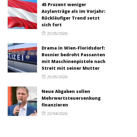
45 Prozent weniger
Asylanträge als im Vorjahr:
Rückläufiger Trend setzt
sich fort
Posted
25/05/2026
on
Drama in Wien-Floridsdorf:
Bosnier bedroht Passanten
mit Maschinenpistole nach
Streit mit seiner Mutter
Posted
25/05/2026
on
Neue Abgaben sollen
Mehrwertsteuersenkung
finanzieren
Posted
22/04/2026
on