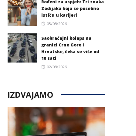
Rođeni za uspjeh: Tri znaka
Zodijaka koja se posebno
ističu u karijeri
Posted
05/08/2026
on
Saobraćajni kolaps na
granici Crne Gore i
Hrvatske, čeka se više od
10 sati
Posted
02/08/2026
on
IZDVAJAMO