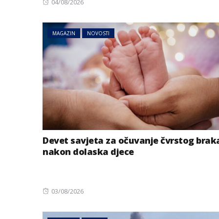
Posted
04/08/2026
on
MAGAZIN
NOVOSTI
Devet savjeta za očuvanje čvrstog brak
nakon dolaska djece
Posted
03/08/2026
on