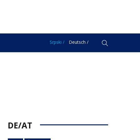
Srpski /
Deutsch /
DE/AT