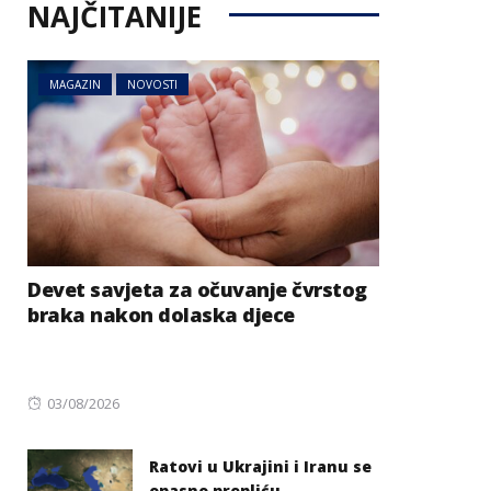
NAJČITANIJE
MAGAZIN
NOVOSTI
Devet savjeta za očuvanje čvrstog
braka nakon dolaska djece
Posted
03/08/2026
on
Ratovi u Ukrajini i Iranu se
opasno prepliću