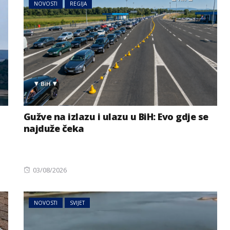
NOVOSTI
REGIJA
Gužve na izlazu i ulazu u BiH: Evo gdje se
najduže čeka
Posted
03/08/2026
on
NOVOSTI
SVIJET