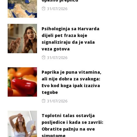
Posted
31/07/2026
on
Psihologinja sa Harvarda
dijeli pet fraza koje
signaliziraju da je vaša
veza gotova
Posted
31/07/2026
on
Paprika je puna vitamina,
ali nije dobra za svakoga:
Evo kod koga ipak izaziva
tegobe
Posted
31/07/2026
on
Toplotni talas ostavlja
posljedice i kada se završi:
Obratite pažnju na ove
simptome