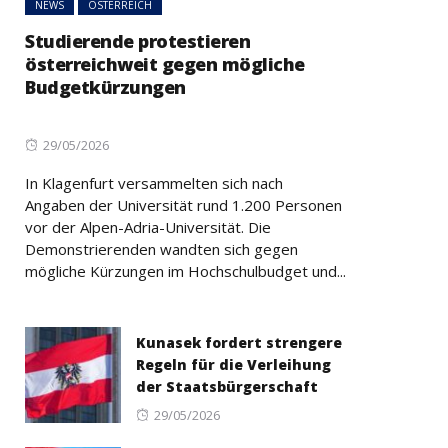
NEWS
ÖSTERREICH
Studierende protestieren
österreichweit gegen mögliche
Budgetkürzungen
Posted
29/05/2026
on
In Klagenfurt versammelten sich nach
Angaben der Universität rund 1.200 Personen
vor der Alpen-Adria-Universität. Die
Demonstrierenden wandten sich gegen
mögliche Kürzungen im Hochschulbudget und...
Kunasek fordert strengere
Regeln für die Verleihung
der Staatsbürgerschaft
Posted
29/05/2026
on