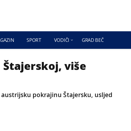
GAZIN
SPORT
VODIČI
GRAD BEČ
Štajerskoj, više
 austrijsku pokrajinu Štajersku, usljed