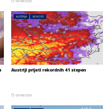
Posted
03/08/2026
on
AUSTRIJA
NOVOSTI
a
Austriji prijeti rekordnih 41 stepen
Posted
03/08/2026
on