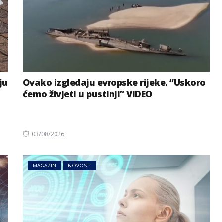
ju
Ovako izgledaju evropske rijeke. “Uskoro
ćemo živjeti u pustinji” VIDEO
Posted
03/08/2026
on
MAGAZIN
NOVOSTI