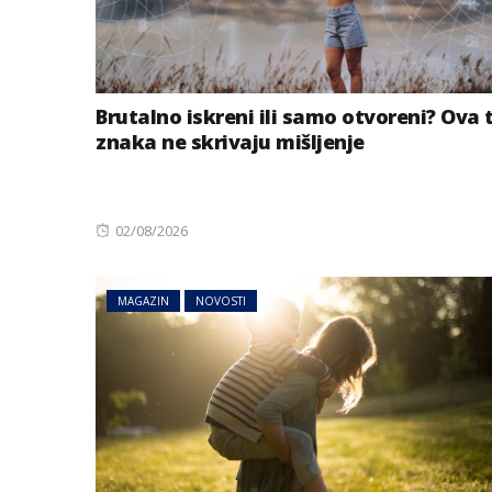
Brutalno iskreni ili samo otvoreni? Ova t
znaka ne skrivaju mišljenje
Posted
02/08/2026
on
AUSTRIJA
NOVOSTI
MAGAZIN
NOVOSTI
Jake grmljavine 
dijelovima Austr