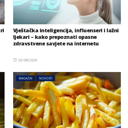
ri
Vještačka inteligencija, influenseri i lažni
ljekari – kako prepoznati opasne
zdravstvene savjete na internetu
Posted
02/08/2026
on
MAGAZIN
NOVOSTI
MAGAZIN
NOVOSTI
AI sve više radi umjesto nas:
prijete
Postajemo li zbog toga
ije
gluplji?