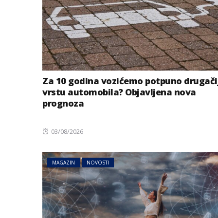
Za 10 godina vozićemo potpuno drugači
vrstu automobila? Objavljena nova
prognoza
Posted
03/08/2026
on
MAGAZIN
NOVOSTI