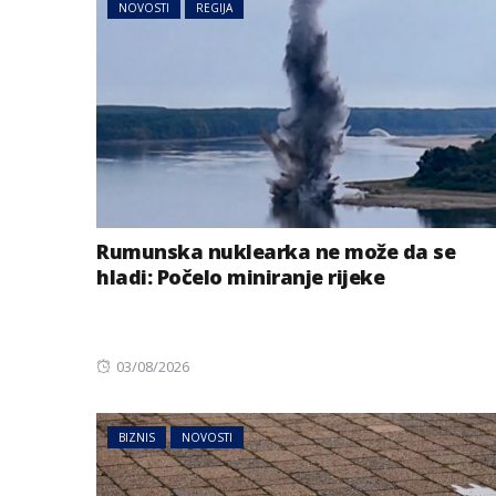
NOVOSTI
REGIJA
Rumunska nuklearka ne može da se
hladi: Počelo miniranje rijeke
Posted
03/08/2026
on
BIZNIS
NOVOSTI