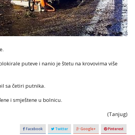
e.
blokirale puteve i nanio je štetu na krovovima više
 sa četiri putnika.
đene i smještene u bolnicu.
(Tanjug)
Facebook
Twitter
Google+
Pinterest