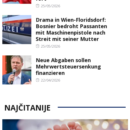
Posted
25/05/2026
on
Drama in Wien-Floridsdorf:
Bosnier bedroht Passanten
mit Maschinenpistole nach
Streit mit seiner Mutter
Posted
25/05/2026
on
Neue Abgaben sollen
Mehrwertsteuersenkung
finanzieren
Posted
22/04/2026
on
NAJČITANIJE