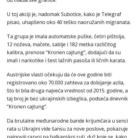
U toj akciji je, nadomak Subotice, kako je Telegraf
pisao, uhapšeno oko 40 teško naoružanih migranata.
Ta grupa je imala automatske puške, četiri pištolja,
12 noževa, mačete, sablje i 182 metka različitog
kalibra, prenose “Kronen cajtung”, dodajući da su
imali i narkotike i šest lažnih pasoša ili ličnih karata.
Austrijske vlasti očekuju da će ove godine biti
registrovano oko 70.000 zahteva za dobijanje azila,
što bi bila druga najveća vrednost od 2015. godine, a
taj broj je bez ukrajinskih izbeglica, podseća dnevnik
“Kronen cajtung”.
Da brutalne međunarodne bande krijumčara u senci
rata u Ukrajini vide šansu za nove poslove, pokazuje
najnoviji razvoj na balkanskoj ruti, duž koje se, kako