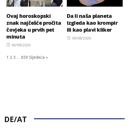
Ovaj horoskopski
Da li naša planeta
znak najčešće pročita
izgleda kao krompir
čovjeka u prvih pet
ili kao plavi kliker
minuta
Posted
06/08/2026
Posted
on
06/08/2026
on
1
2
3
…
659
Sljedeća »
DE/AT