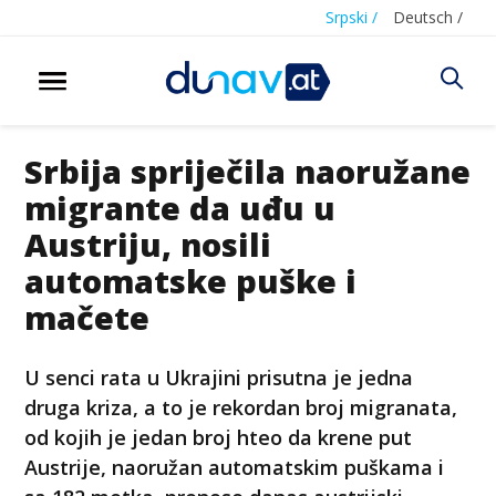
Srpski /
Deutsch /
Srbija spriječila naoružane
migrante da uđu u
Austriju, nosili
automatske puške i
mačete
U senci rata u Ukrajini prisutna je jedna
druga kriza, a to je rekordan broj migranata,
od kojih je jedan broj hteo da krene put
Austrije, naoružan automatskim puškama i