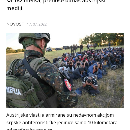
sa 182 metka, prenose danas austrijski
mediji.
NOVOSTI
17. 07. 2022.
Austrijske vlasti alarmirane su nedavnom akcijom
srpske antiterorističke jedinice samo 10 kilometara
od mađarske granice.