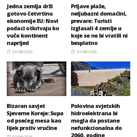
Jedna zemlja drži
Prljave plaže,
gotovo četvrtinu
neljubazni domaćini,
ekonomije EU: Novi
prevare: Turisti
podaci otkrivaju ko
izglasali 4 zemlje u
vuče kontinent
koje se ne bi vratili ni
naprijed
besplatno
Posted
Posted
07/08/2026
07/08/2026
on
on
Bizaran savjet
Polovina svjetskih
Sjeverne Koreje: Supa
hidroelektrana bi
od psećeg mesa kao
mogla da postane
lijek protiv vrućine
nefunkcionalna do
2060. godine
Posted
07/08/2026