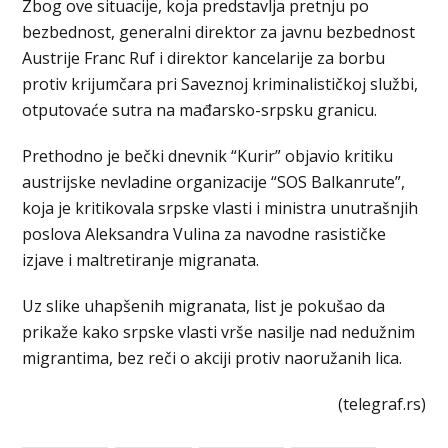
Zbog ove situacije, koja predstavlja pretnju po
bezbednost, generalni direktor za javnu bezbednost
Austrije Franc Ruf i direktor kancelarije za borbu
protiv krijumčara pri Saveznoj kriminalističkoj službi,
otputovaće sutra na mađarsko-srpsku granicu.
Prethodno je bečki dnevnik “Kurir” objavio kritiku
austrijske nevladine organizacije “SOS Balkanrute”,
koja je kritikovala srpske vlasti i ministra unutrašnjih
poslova Aleksandra Vulina za navodne rasističke
izjave i maltretiranje migranata.
Uz slike uhapšenih migranata, list je pokušao da
prikaže kako srpske vlasti vrše nasilje nad nedužnim
migrantima, bez reči o akciji protiv naoružanih lica.
(telegraf.rs)