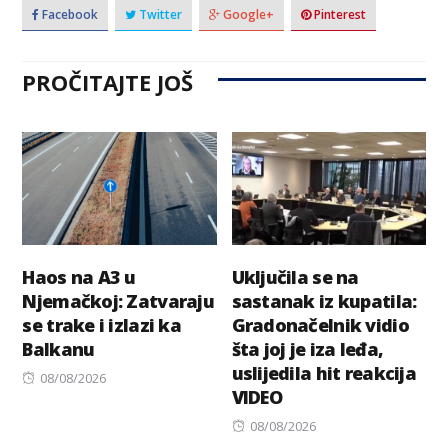
Facebook
Twitter
Google+
Pinterest
PROČITAJTE JOŠ
Haos na A3 u
Uključila se na
Njemačkoj: Zatvaraju
sastanak iz kupatila:
se trake i izlazi ka
Gradonačelnik vidio
Balkanu
šta joj je iza leđa,
uslijedila hit reakcija
Posted
08/08/2026
VIDEO
on
Posted
08/08/2026