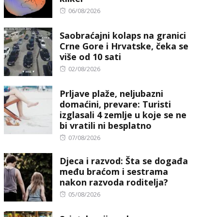
Posted
06/08/2026
on
Saobraćajni kolaps na granici
Crne Gore i Hrvatske, čeka se
više od 10 sati
Posted
02/08/2026
on
Prljave plaže, neljubazni
domaćini, prevare: Turisti
izglasali 4 zemlje u koje se ne
bi vratili ni besplatno
Posted
07/08/2026
on
Djeca i razvod: Šta se događa
među braćom i sestrama
nakon razvoda roditelja?
Posted
05/08/2026
on