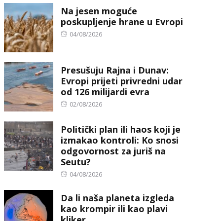
Na jesen moguće
poskupljenje hrane u Evropi
Posted
04/08/2026
on
Presušuju Rajna i Dunav:
Evropi prijeti privredni udar
od 126 milijardi evra
Posted
02/08/2026
on
Politički plan ili haos koji je
izmakao kontroli: Ko snosi
odgovornost za juriš na
Seutu?
Posted
04/08/2026
on
Da li naša planeta izgleda
kao krompir ili kao plavi
kliker