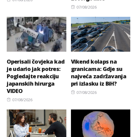
on
Posted
07/08/2026
on
Operisali čovjeka kad
Vikend kolaps na
je udario jak potres:
granicama: Gdje su
Pogledajte reakciju
najveća zadržavanja
japanskih hirurga
pri izlasku iz BiH?
VIDEO
Posted
07/08/2026
Posted
on
07/08/2026
on