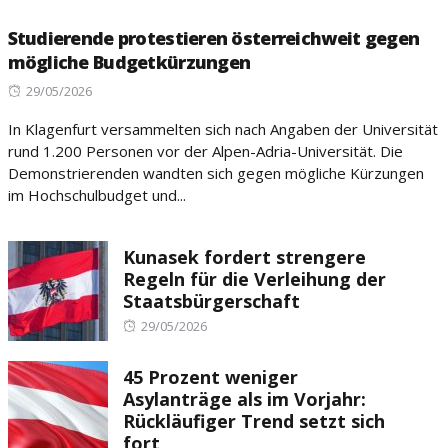
Studierende protestieren österreichweit gegen
mögliche Budgetkürzungen
Posted
29/05/2026
on
In Klagenfurt versammelten sich nach Angaben der Universität
rund 1.200 Personen vor der Alpen-Adria-Universität. Die
Demonstrierenden wandten sich gegen mögliche Kürzungen
im Hochschulbudget und...
Kunasek fordert strengere
Regeln für die Verleihung der
Staatsbürgerschaft
Posted
29/05/2026
on
45 Prozent weniger
Asylanträge als im Vorjahr:
Rückläufiger Trend setzt sich
fort