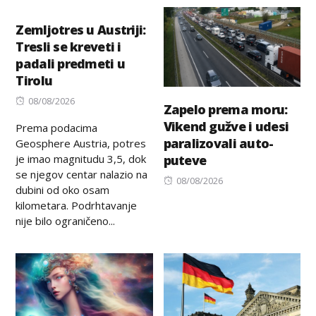
on
Zemljotres u Austriji:
Tresli se kreveti i
padali predmeti u
Tirolu
Posted
08/08/2026
Zapelo prema moru:
on
Vikend gužve i udesi
Prema podacima
paralizovali auto-
Geosphere Austria, potres
je imao magnitudu 3,5, dok
puteve
se njegov centar nalazio na
Posted
08/08/2026
dubini od oko osam
on
kilometara. Podrhtavanje
nije bilo ograničeno...