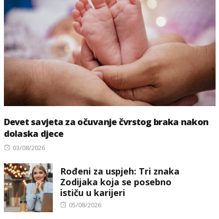
Devet savjeta za očuvanje čvrstog braka nakon
dolaska djece
Posted
03/08/2026
on
Rođeni za uspjeh: Tri znaka
Zodijaka koja se posebno
ističu u karijeri
Posted
05/08/2026
on