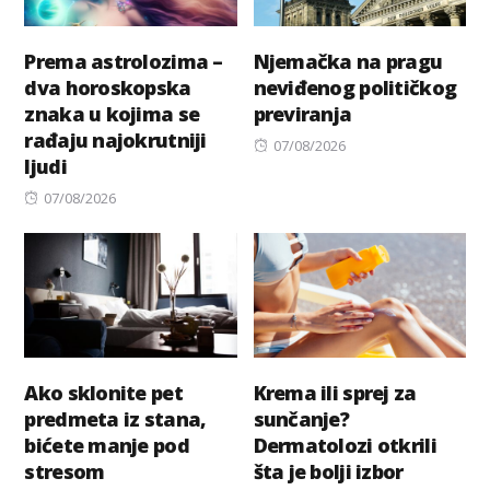
Prema astrolozima –
Njemačka na pragu
dva horoskopska
neviđenog političkog
znaka u kojima se
previranja
rađaju najokrutniji
Posted
07/08/2026
ljudi
on
Posted
07/08/2026
on
Ako sklonite pet
Krema ili sprej za
predmeta iz stana,
sunčanje?
bićete manje pod
Dermatolozi otkrili
stresom
šta je bolji izbor