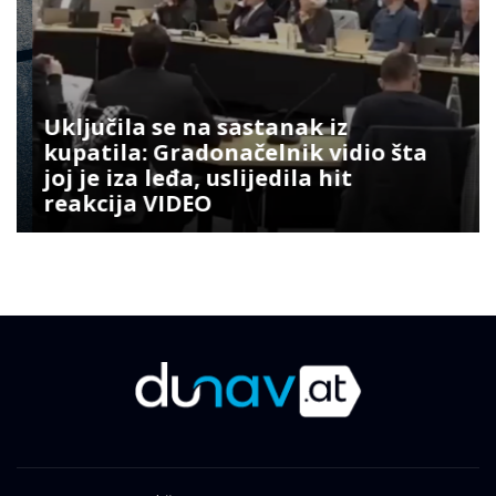
Uključila se na sastanak iz
kupatila: Gradonačelnik vidio šta
joj je iza leđa, uslijedila hit
reakcija VIDEO