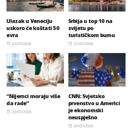
Ulazak u Veneciju
Srbija u top 10 na
uskoro će koštati 50
svijetu po
evra
turističkom bumu
Posted
Posted
23/07/2026
23/07/2026
on
on
“Nijemci moraju više
CNN: Svjetsko
da rade”
prvenstvo u Americi
je ekonomski
Posted
22/07/2026
neuspješno
on
Posted
20/07/2026