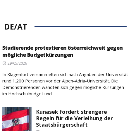
DE/AT
Studierende protestieren österreichweit gegen
mögliche Budgetkürzungen
Posted
29/05/2026
on
In Klagenfurt versammelten sich nach Angaben der Universität
rund 1.200 Personen vor der Alpen-Adria-Universität. Die
Demonstrierenden wandten sich gegen mögliche Kürzungen
im Hochschulbudget und...
Kunasek fordert strengere
Regeln für die Verleihung der
Staatsbürgerschaft