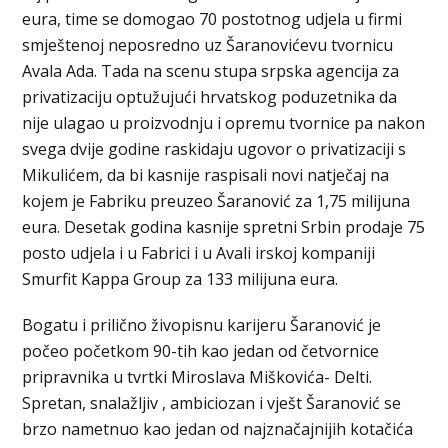
eura, time se domogao 70 postotnog udjela u firmi
smještenoj neposredno uz Šaranovićevu tvornicu
Avala Ada. Tada na scenu stupa srpska agencija za
privatizaciju optužujući hrvatskog poduzetnika da
nije ulagao u proizvodnju i opremu tvornice pa nakon
svega dvije godine raskidaju ugovor o privatizaciji s
Mikulićem, da bi kasnije raspisali novi natječaj na
kojem je Fabriku preuzeo Šaranović za 1,75 milijuna
eura. Desetak godina kasnije spretni Srbin prodaje 75
posto udjela i u Fabrici i u Avali irskoj kompaniji
Smurfit Kappa Group za 133 milijuna eura.
Bogatu i prilično živopisnu karijeru Šaranović je
počeo početkom 90-tih kao jedan od četvornice
pripravnika u tvrtki Miroslava Miškovića- Delti.
Spretan, snalažljiv , ambiciozan i vješt Šaranović se
brzo nametnuo kao jedan od najznačajnijih kotačića