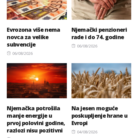
Evrozona više nema
Njemački penzioneri
novca za velike
rade i do 74. godine
subvencije
Posted
06/08/2026
Posted
on
06/08/2026
on
Njemačka potrošila
Na jesen moguće
manje energije u
poskupljenje hrane u
prvoj polovini godine,
Evropi
razlozi nisu pozitivni
Posted
04/08/2026