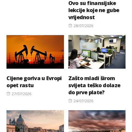
Ovo su finansijske
on
lekcije koje ne gube
vrijednost
Posted
28/07/2026
on
Cijene goriva u Evropi
Zašto mladi širom
opet rastu
svijeta teško dolaze
do prve plate?
Posted
27/07/2026
on
Posted
24/07/2026
on