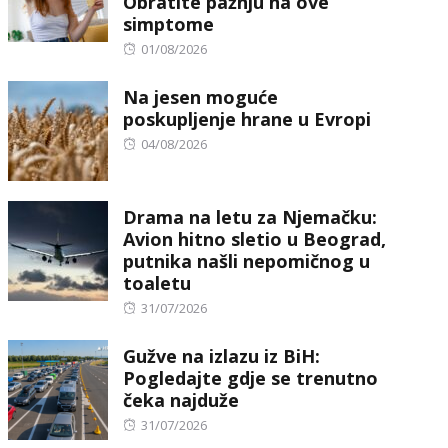
Obratite pažnju na ove
simptome
Posted
01/08/2026
on
Na jesen moguće
poskupljenje hrane u Evropi
Posted
04/08/2026
on
Drama na letu za Njemačku:
Avion hitno sletio u Beograd,
putnika našli nepomičnog u
toaletu
Posted
31/07/2026
on
Gužve na izlazu iz BiH:
Pogledajte gdje se trenutno
čeka najduže
Posted
31/07/2026
on