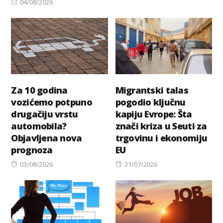
Posted
on
04/08/2026
on
Za 10 godina
Migrantski talas
vozićemo potpuno
pogodio ključnu
drugačiju vrstu
kapiju Evrope: Šta
automobila?
znači kriza u Seuti za
Objavljena nova
trgovinu i ekonomiju
prognoza
EU
Posted
Posted
03/08/2026
31/07/2026
on
on