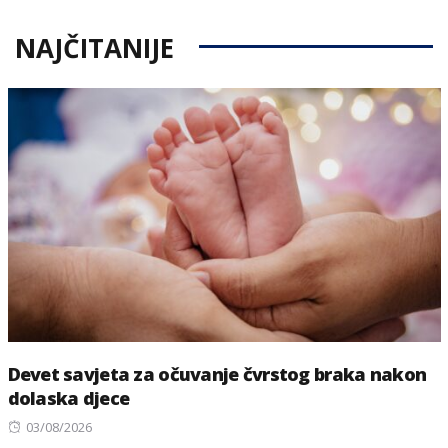
NAJČITANIJE
Devet savjeta za očuvanje čvrstog braka nakon
dolaska djece
Posted
03/08/2026