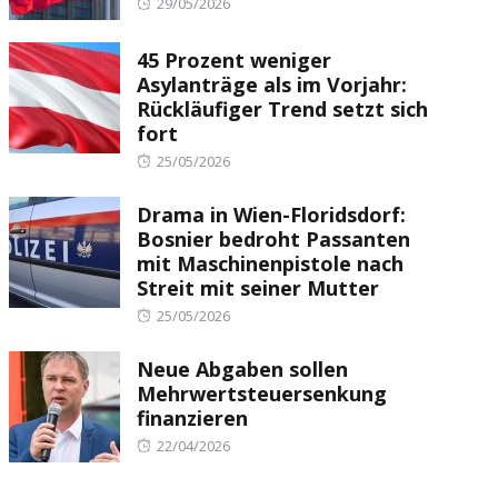
Posted
29/05/2026
on
45 Prozent weniger
Asylanträge als im Vorjahr:
Rückläufiger Trend setzt sich
fort
Posted
25/05/2026
on
Drama in Wien-Floridsdorf:
Bosnier bedroht Passanten
mit Maschinenpistole nach
Streit mit seiner Mutter
Posted
25/05/2026
on
Neue Abgaben sollen
Mehrwertsteuersenkung
finanzieren
Posted
22/04/2026
on