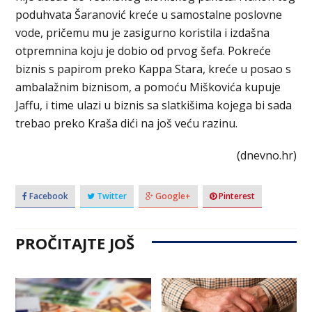
poduhvata Šaranović kreće u samostalne poslovne
vode, pričemu mu je zasigurno koristila i izdašna
otpremnina koju je dobio od prvog šefa. Pokreće
biznis s papirom preko Kappa Stara, kreće u posao s
ambalažnim biznisom, a pomoću Miškovića kupuje
Jaffu, i time ulazi u biznis sa slatkišima kojega bi sada
trebao preko Kraša dići na još veću razinu.
(dnevno.hr)
Facebook
Twitter
Google+
Pinterest
PROČITAJTE JOŠ