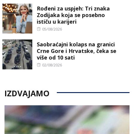
Rođeni za uspjeh: Tri znaka
Zodijaka koja se posebno
ističu u karijeri
Posted
05/08/2026
on
Saobraćajni kolaps na granici
Crne Gore i Hrvatske, čeka se
više od 10 sati
Posted
02/08/2026
on
IZDVAJAMO