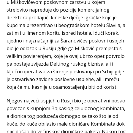
u Miškovićevom poslovnom carstvu u kojem
strelovito napreduje do pozicije komercijalnog
direktora prodajući kineske dječije igračke koje je
kupcima prezentirao u beogradskom hotelu Slavija, a
zatim i u limenom koritu ispred hotela. Idući korak,
ujedno i najznačajniji za Šaranovićev poslovni uspjeh
bio je odlazak u Rusiju gdje ga Mišković premješta s
velikim povjerenjem, koje je ovaj ubrzo opet potvrdio
pa postaje zvijezda Deltinog ruskog biznisa, ali i
ključni operativac za širenje poslovanja po Srbiji gdje
je ostvarivao zavidne poslovne uspjehe, ali i mrežu
koja će mu kasnije u osamostaljenju biti od koristi.
Njegov najveći uspjeh u Rusiji bio je operativni posao
povezan s kupnjom Bajkaslog celuloznog kombinata,
a dionica tog poduzeća domogao se tako što je od
kuće, do kuće obilazio male dioničare Kombinata dok
nije došao do većinskog dioničkog paketa. Nakon tog