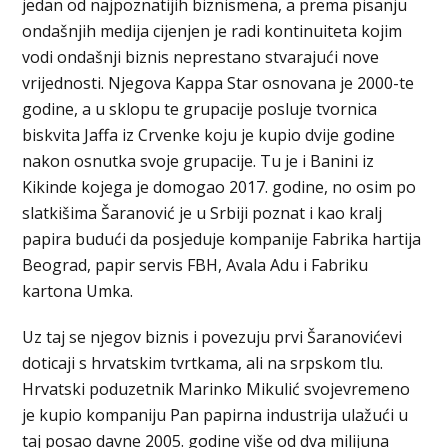
jedan od najpoznatijih biznismena, a prema pisanju
ondašnjih medija cijenjen je radi kontinuiteta kojim
vodi ondašnji biznis neprestano stvarajući nove
vrijednosti. Njegova Kappa Star osnovana je 2000-te
godine, a u sklopu te grupacije posluje tvornica
biskvita Jaffa iz Crvenke koju je kupio dvije godine
nakon osnutka svoje grupacije. Tu je i Banini iz
Kikinde kojega je domogao 2017. godine, no osim po
slatkišima Šaranović je u Srbiji poznat i kao kralj
papira budući da posjeduje kompanije Fabrika hartija
Beograd, papir servis FBH, Avala Adu i Fabriku
kartona Umka.
Uz taj se njegov biznis i povezuju prvi Šaranovićevi
doticaji s hrvatskim tvrtkama, ali na srpskom tlu.
Hrvatski poduzetnik Marinko Mikulić svojevremeno
je kupio kompaniju Pan papirna industrija ulažući u
taj posao davne 2005. godine više od dva milijuna