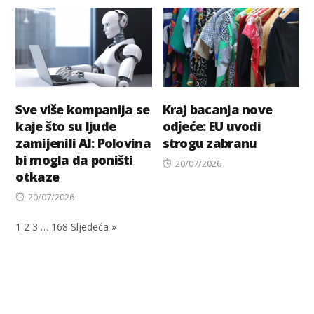
on
Sve više kompanija se
Kraj bacanja nove
kaje što su ljude
odјeće: EU uvodi
zamijenili AI: Polovina
strogu zabranu
bi mogla da poništi
Posted
20/07/2026
otkaze
on
Posted
20/07/2026
on
1
2
3
…
168
Sljedeća »