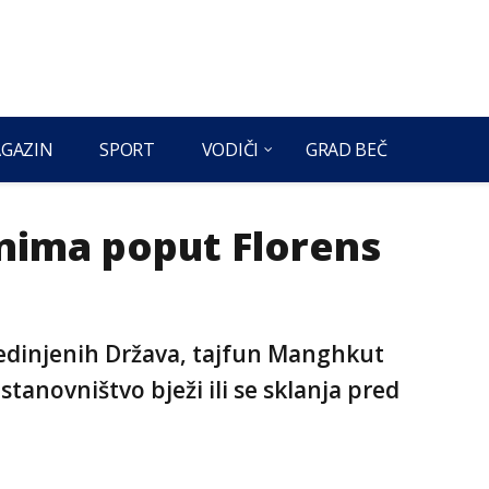
GAZIN
SPORT
VODIČI
GRAD BEČ
nima poput Florens
jedinjenih Država, tajfun Manghkut
stanovništvo bježi ili se sklanja pred