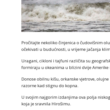
Pročitajte nekoliko činjenica o čudovišnim ol
očekivati u budućnosti, u vrijeme jačanja kli
Uragani, cikloni i tajfuni različita su geografs
formiraju u okeanima u blizini dvije Amerike i
Donose obilnu kišu, orkanske vjetrove, olujn
razorne kad stignu do kopna.
U svojim najgorim izdanjima ova polja nisko
koja je sravnila Hirošimu.