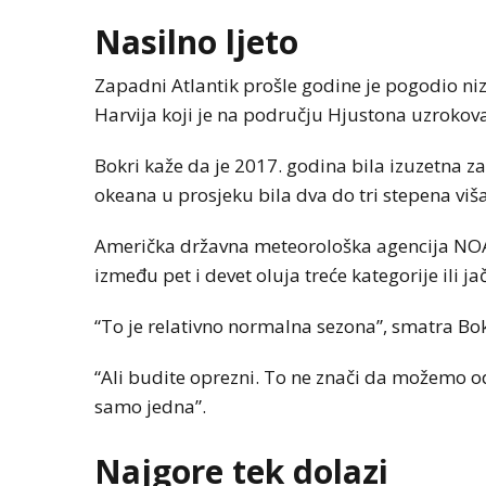
Nasilno ljeto
Zapadni Atlantik prošle godine je pogodio niz
Harvija koji je na području Hjustona uzrokova
Bokri kaže da je 2017. godina bila izuzetna za
okeana u prosjeku bila dva do tri stepena viš
Američka državna meteorološka agencija NOAA
između pet i devet oluja treće kategorije ili jač
“To je relativno normalna sezona”, smatra Bok
“Ali budite oprezni. To ne znači da možemo od
samo jedna”.
Najgore tek dolazi