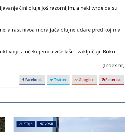
vanje čini oluje još razornijim, a neki tvrde da su
one, a rast nivoa mora jača olujne udare pred kojima
ruktivniji, a očekujemo i više kiše”, zaključuje Bokri.
(Index.hr)
Facebook
Twitter
Google+
Pinterest
AUSTRIJA
NOVOSTI