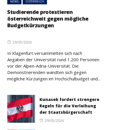
NEWS
ÖSTERREICH
Studierende protestieren
österreichweit gegen mögliche
Budgetkürzungen
Posted
29/05/2026
on
In Klagenfurt versammelten sich nach
Angaben der Universität rund 1.200 Personen
vor der Alpen-Adria-Universität. Die
Demonstrierenden wandten sich gegen
mögliche Kürzungen im Hochschulbudget und...
Kunasek fordert strengere
Regeln für die Verleihung
der Staatsbürgerschaft
Posted
29/05/2026
on