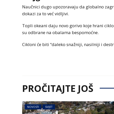
Naučnici dugo upozoravaju da globalno zagrija
dokazi za to već vidljivi.
Topli okeani daju novo gorivo koje hrani cikl
su odbrane na obalama bespomoćne.
Cikloni će biti “daleko snažniji, nasilniji i dest
PROČITAJTE JOŠ
NOVOSTI
SVIJET