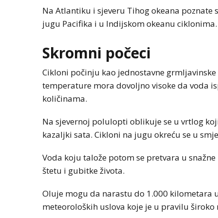
Na Atlantiku i sjeveru Tihog okeana poznate s
jugu Pacifika i u Indijskom okeanu ciklonima.
Skromni počeci
Cikloni počinju kao jednostavne grmljavinske 
temperature mora dovoljno visoke da voda ispa
količinama.
Na sjevernoj polulopti oblikuje se u vrtlog k
kazaljki sata. Cikloni na jugu okreću se u smje
Voda koju talože potom se pretvara u snažne 
štetu i gubitke života.
Oluje mogu da narastu do 1.000 kilometara u 
meteoroloških uslova koje je u pravilu široko