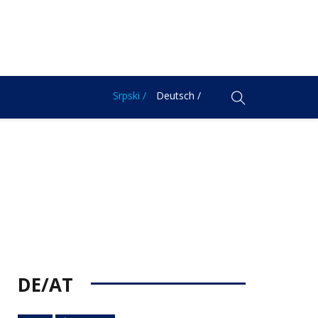
Srpski /
Deutsch /
DE/AT