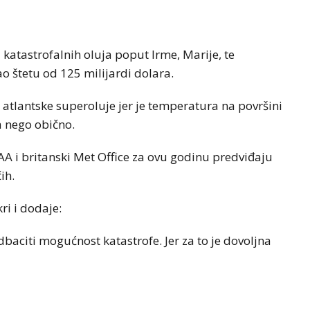
 katastrofalnih oluja poput Irme, Marije, te
o štetu od 125 milijardi dolara.
 atlantske superoluje jer je temperatura na površini
a nego obično.
 i britanski Met Office za ovu godinu predviđaju
ih.
ri i dodaje:
baciti mogućnost katastrofe. Jer za to je dovoljna