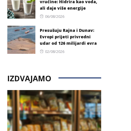
vrućine: Hidrira kao voda,
ali daje više energije
Posted
06/08/2026
on
Presušuju Rajna i Dunav:
Evropi prijeti privredni
udar od 126 milijardi evra
Posted
02/08/2026
on
IZDVAJAMO