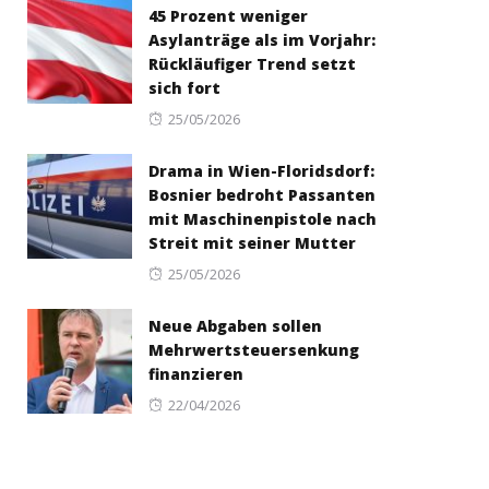
45 Prozent weniger
Asylanträge als im Vorjahr:
Rückläufiger Trend setzt
sich fort
Posted
25/05/2026
on
Drama in Wien-Floridsdorf:
Bosnier bedroht Passanten
mit Maschinenpistole nach
Streit mit seiner Mutter
Posted
25/05/2026
on
Neue Abgaben sollen
Mehrwertsteuersenkung
finanzieren
Posted
22/04/2026
on