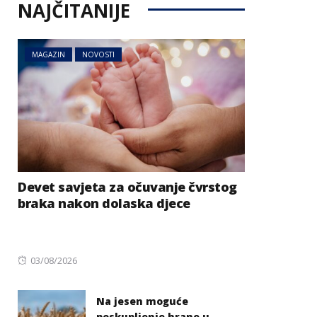
NAJČITANIJE
MAGAZIN
NOVOSTI
Devet savjeta za očuvanje čvrstog
braka nakon dolaska djece
Posted
03/08/2026
on
Na jesen moguće
poskupljenje hrane u