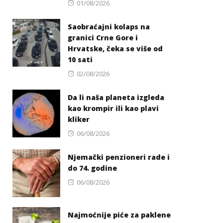
Posted
01/08/2026
on
Saobraćajni kolaps na
granici Crne Gore i
Hrvatske, čeka se više od
10 sati
Posted
02/08/2026
on
Da li naša planeta izgleda
kao krompir ili kao plavi
kliker
Posted
06/08/2026
on
Njemački penzioneri rade i
do 74. godine
Posted
06/08/2026
on
Najmoćnije piće za paklene