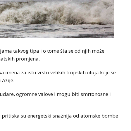
ujama takvog tipa i o tome šta se od njih može
matskih promjena.
ka imena za istu vrstu velikih tropskih oluja koje se
 Azije.
e udare, ogromne valove i mogu biti smrtonosne i
g pritiska su energetski snažnija od atomske bombe