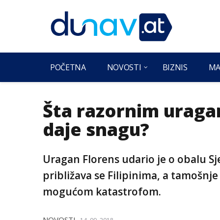
POČETNA
NOVOSTI
BIZNIS
MA
Šta razornim uraga
daje snagu?
Uragan Florens udario je o obalu S
približava se Filipinima, a tamošnje 
mogućom katastrofom.
NOVOSTI