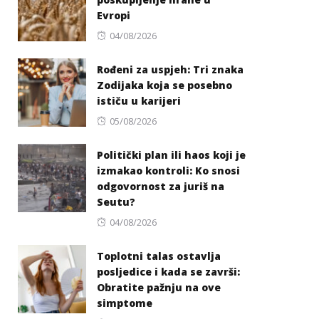
Evropi
Posted
04/08/2026
on
Rođeni za uspjeh: Tri znaka
Zodijaka koja se posebno
ističu u karijeri
Posted
05/08/2026
on
Politički plan ili haos koji je
izmakao kontroli: Ko snosi
odgovornost za juriš na
Seutu?
Posted
04/08/2026
on
Toplotni talas ostavlja
posljedice i kada se završi:
Obratite pažnju na ove
simptome