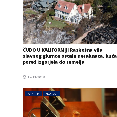
ČUDO U KALIFORNIJI Raskošna vila
slavnog glumca ostala netaknuta, kuća
BIZNIS
pored izgorjela do temelja
Energetski probl
niskog vodostaj
Posted
17/11/2018
on
AUSTRIJA
NOVOSTI