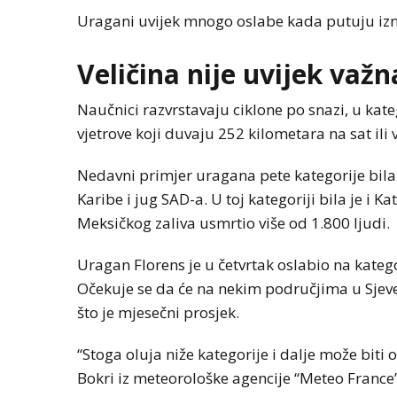
Uragani uvijek mnogo oslabe kada putuju izn
Veličina nije uvijek važn
Naučnici razvrstavaju ciklone po snazi, u kate
vjetrove koji duvaju 252 kilometara na sat ili v
Nedavni primjer uragana pete kategorije bila
Karibe i jug SAD-a. U toj kategoriji bila je i 
Meksičkog zaliva usmrtio više od 1.800 ljudi.
Uragan Florens je u četvrtak oslabio na kategor
Očekuje se da će na nekim područjima u Sjevern
što je mjesečni prosjek.
“Stoga oluja niže kategorije i dalje može biti
Bokri iz meteorološke agencije “Meteo France”