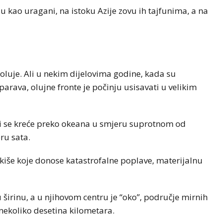
u kao uragani, na istoku Azije zovu ih tajfunima, a na
oluje. Ali u nekim dijelovima godine, kada su
rava, olujne fronte je počinju usisavati u velikim
oji se kreće preko okeana u smjeru suprotnom od
ru sata.
kiše koje donose katastrofalne poplave, materijalnu
širinu, a u njihovom centru je “oko”, područje mirnih
 nekoliko desetina kilometara.