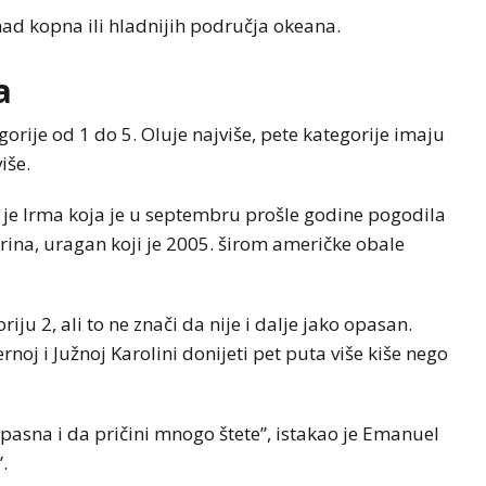
ad kopna ili hladnijih područja okeana.
a
gorije od 1 do 5. Oluje najviše, pete kategorije imaju
iše.
 je Irma koja je u septembru prošle godine pogodila
Katrina, uragan koji je 2005. širom američke obale
iju 2, ali to ne znači da nije i dalje jako opasan.
oj i Južnoj Karolini donijeti pet puta više kiše nego
 opasna i da pričini mnogo štete”, istakao je Emanuel
.