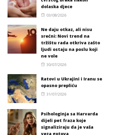
dolaska djece
Posted
03/08/2026
on
Ne daju otkaz, ali nisu
srećni: Novi trend na
tržištu rada otkriva zašto
ljudi ostaju na poslu koji
ne vole
Posted
30/07/2026
on
Ratovi u Ukrajini i Iranu se
opasno prepliću
Posted
31/07/2026
on
Psihologinja sa Harvarda
dijeli pet fraza koje
signaliziraju da je vaša
veza gotova