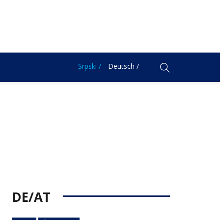
Srpski /
Deutsch /
DE/AT