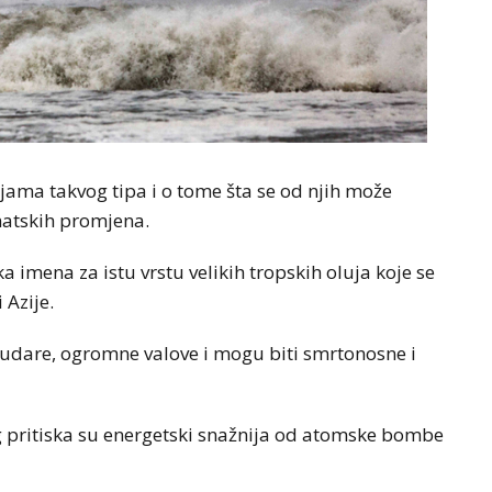
ujama takvog tipa i o tome šta se od njih može
matskih promjena.
ka imena za istu vrstu velikih tropskih oluja koje se
 Azije.
e udare, ogromne valove i mogu biti smrtonosne i
g pritiska su energetski snažnija od atomske bombe