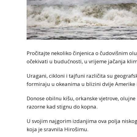
Pročitajte nekoliko činjenica o čudovišnim ol
očekivati u budućnosti, u vrijeme jačanja kli
Uragani, cikloni i tajfuni različita su geografs
formiraju u okeanima u blizini dvije Amerike i
Donose obilnu kišu, orkanske vjetrove, olujn
razorne kad stignu do kopna.
U svojim najgorim izdanjima ova polja nisko
koja je sravnila Hirošimu.