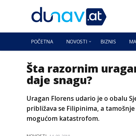
POČETNA
NOVOSTI
BIZNIS
MA
Šta razornim uraga
daje snagu?
Uragan Florens udario je o obalu S
približava se Filipinima, a tamošnje 
mogućom katastrofom.
NOVOSTI