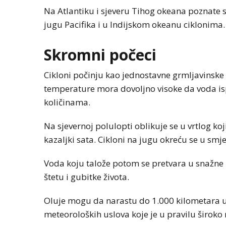
Na Atlantiku i sjeveru Tihog okeana poznate s
jugu Pacifika i u Indijskom okeanu ciklonima.
Skromni počeci
Cikloni počinju kao jednostavne grmljavinske 
temperature mora dovoljno visoke da voda ispa
količinama.
Na sjevernoj polulopti oblikuje se u vrtlog k
kazaljki sata. Cikloni na jugu okreću se u smje
Voda koju talože potom se pretvara u snažne 
štetu i gubitke života.
Oluje mogu da narastu do 1.000 kilometara u 
meteoroloških uslova koje je u pravilu široko