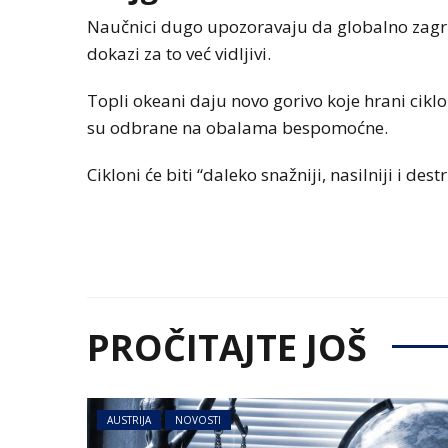
Naučnici dugo upozoravaju da globalno zagrija
dokazi za to već vidljivi.
Topli okeani daju novo gorivo koje hrani cikl
su odbrane na obalama bespomoćne.
Cikloni će biti “daleko snažniji, nasilniji i dest
PROČITAJTE JOŠ
AUSTRIJA
NOVOSTI