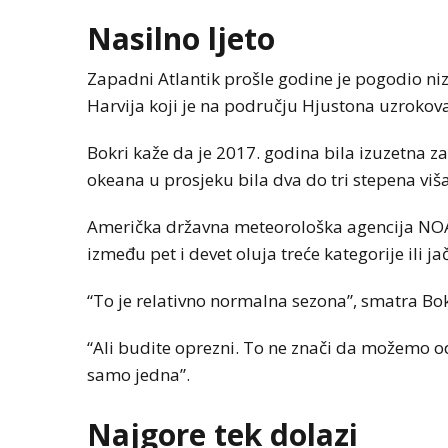
Nasilno ljeto
Zapadni Atlantik prošle godine je pogodio niz
Harvija koji je na području Hjustona uzrokova
Bokri kaže da je 2017. godina bila izuzetna za
okeana u prosjeku bila dva do tri stepena viš
Američka državna meteorološka agencija NOAA
između pet i devet oluja treće kategorije ili jač
“To je relativno normalna sezona”, smatra Bok
“Ali budite oprezni. To ne znači da možemo od
samo jedna”.
Najgore tek dolazi