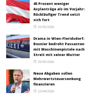
45 Prozent weniger
Asylanträge als im Vorjahr:
Rückläufiger Trend setzt
sich fort
Posted
25/05/2026
on
Drama in Wien-Floridsdorf:
Bosnier bedroht Passanten
mit Maschinenpistole nach
Streit mit seiner Mutter
Posted
25/05/2026
on
Neue Abgaben sollen
Mehrwertsteuersenkung
finanzieren
Posted
22/04/2026
on