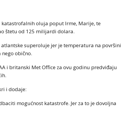
 katastrofalnih oluja poput Irme, Marije, te
o štetu od 125 milijardi dolara.
 atlantske superoluje jer je temperatura na površini
a nego obično.
 i britanski Met Office za ovu godinu predviđaju
ih.
ri i dodaje:
baciti mogućnost katastrofe. Jer za to je dovoljna