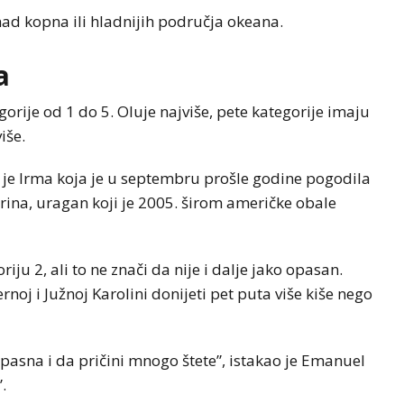
ad kopna ili hladnijih područja okeana.
a
gorije od 1 do 5. Oluje najviše, pete kategorije imaju
iše.
 je Irma koja je u septembru prošle godine pogodila
Katrina, uragan koji je 2005. širom američke obale
iju 2, ali to ne znači da nije i dalje jako opasan.
oj i Južnoj Karolini donijeti pet puta više kiše nego
 opasna i da pričini mnogo štete”, istakao je Emanuel
.