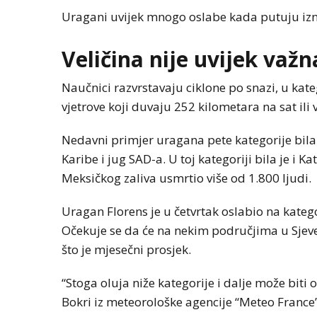
Uragani uvijek mnogo oslabe kada putuju izn
Veličina nije uvijek važn
Naučnici razvrstavaju ciklone po snazi, u kate
vjetrove koji duvaju 252 kilometara na sat ili v
Nedavni primjer uragana pete kategorije bila
Karibe i jug SAD-a. U toj kategoriji bila je i 
Meksičkog zaliva usmrtio više od 1.800 ljudi.
Uragan Florens je u četvrtak oslabio na kategor
Očekuje se da će na nekim područjima u Sjevern
što je mjesečni prosjek.
“Stoga oluja niže kategorije i dalje može biti
Bokri iz meteorološke agencije “Meteo France”