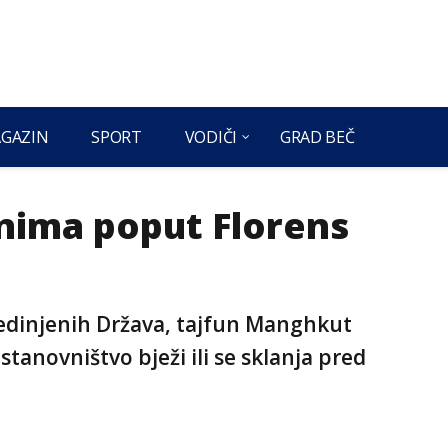
GAZIN
SPORT
VODIČI
GRAD BEČ
nima poput Florens
jedinjenih Država, tajfun Manghkut
stanovništvo bježi ili se sklanja pred