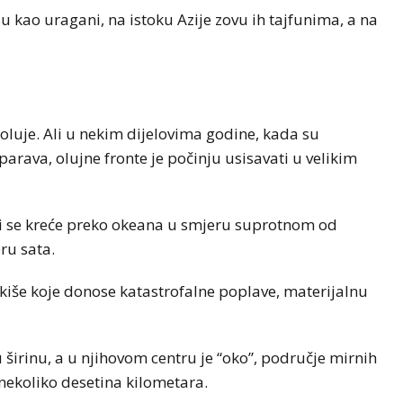
u kao uragani, na istoku Azije zovu ih tajfunima, a na
oluje. Ali u nekim dijelovima godine, kada su
rava, olujne fronte je počinju usisavati u velikim
oji se kreće preko okeana u smjeru suprotnom od
ru sata.
kiše koje donose katastrofalne poplave, materijalnu
širinu, a u njihovom centru je “oko”, područje mirnih
 nekoliko desetina kilometara.