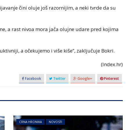
vanje čini oluje još razornijim, a neki tvrde da su
one, a rast nivoa mora jača olujne udare pred kojima
ruktivniji, a očekujemo i više kiše”, zaključuje Bokri.
(Index.hr)
Facebook
Twitter
Google+
Pinterest
CRNA HRONIKA
NOVOSTI