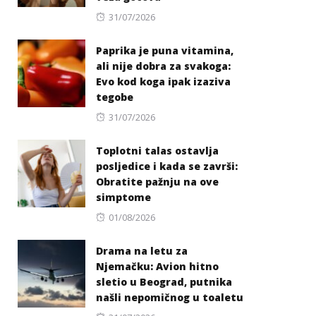
Posted
31/07/2026
on
Paprika je puna vitamina,
ali nije dobra za svakoga:
Evo kod koga ipak izaziva
tegobe
Posted
31/07/2026
on
Toplotni talas ostavlja
posljedice i kada se završi:
Obratite pažnju na ove
simptome
Posted
01/08/2026
on
Drama na letu za
Njemačku: Avion hitno
sletio u Beograd, putnika
našli nepomičnog u toaletu