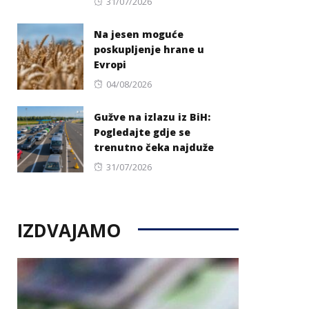
Posted
31/07/2026
on
Na jesen moguće
poskupljenje hrane u
Evropi
Posted
04/08/2026
on
Gužve na izlazu iz BiH:
Pogledajte gdje se
trenutno čeka najduže
Posted
31/07/2026
on
IZDVAJAMO