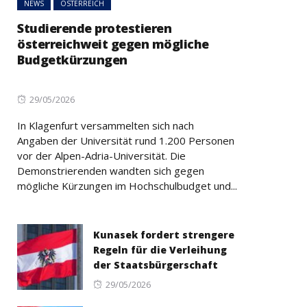
NEWS
ÖSTERREICH
Studierende protestieren
österreichweit gegen mögliche
Budgetkürzungen
Posted
29/05/2026
on
In Klagenfurt versammelten sich nach
Angaben der Universität rund 1.200 Personen
vor der Alpen-Adria-Universität. Die
Demonstrierenden wandten sich gegen
mögliche Kürzungen im Hochschulbudget und...
Kunasek fordert strengere
Regeln für die Verleihung
der Staatsbürgerschaft
Posted
29/05/2026
on