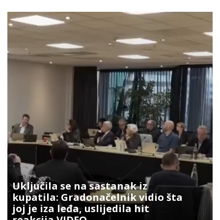
Uključila se na sastanak iz
kupatila: Gradonačelnik vidio šta
joj je iza leđa, uslijedila hit
reakcija VIDEO