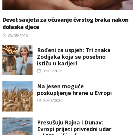
Devet savjeta za očuvanje čvrstog braka nakon
dolaska djece
Posted
03/08/2026
on
Rođeni za uspjeh: Tri znaka
Zodijaka koja se posebno
ističu u karijeri
Posted
05/08/2026
on
Na jesen moguće
poskupljenje hrane u Evropi
Posted
04/08/2026
on
Presušuju Rajna i Dunav:
Evropi prijeti privredni udar