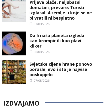
Prljave plaže, neljubazni
domaćini, prevare: Turisti
izglasali 4 zemlje u koje se ne
bi vratili ni besplatno
Posted
07/08/2026
on
Da li naša planeta izgleda
kao krompir ili kao plavi
kliker
Posted
06/08/2026
on
Svjetske cijene hrane ponovo
porasle, evo i šta je najviše
poskupjelo
Posted
07/08/2026
on
IZDVAJAMO