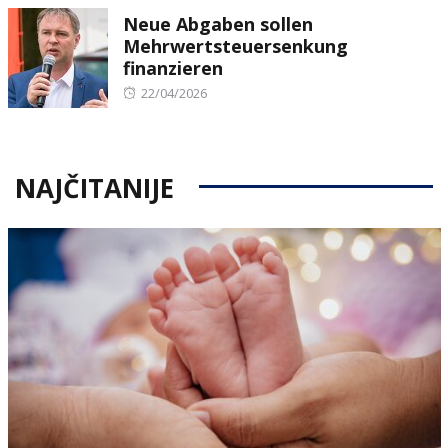
Neue Abgaben sollen
Mehrwertsteuersenkung
finanzieren
Posted
22/04/2026
on
NAJČITANIJE