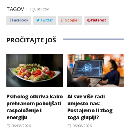
TAGOVI:
stjuardesa
Facebook
Twitter
Google+
Pinterest
PROČITAJTE JOŠ
Psiholog otkriva kako
AI sve više radi
prehranom poboljšati
umjesto nas:
raspoloženje i
Postajemo li zbog
energiju
toga gluplji?
Posted
Posted
06/08/2026
06/08/2026