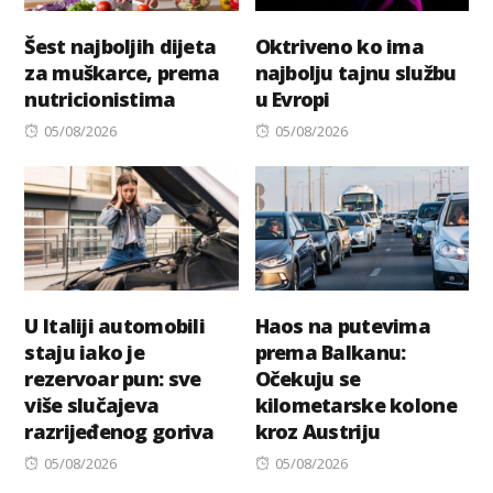
Šest najboljih dijeta
Oktriveno ko ima
za muškarce, prema
najbolju tajnu službu
nutricionistima
u Evropi
Posted
Posted
05/08/2026
05/08/2026
on
on
U Italiji automobili
Haos na putevima
staju iako je
prema Balkanu:
rezervoar pun: sve
Očekuju se
više slučajeva
kilometarske kolone
razrijeđenog goriva
kroz Austriju
Posted
Posted
05/08/2026
05/08/2026
on
on