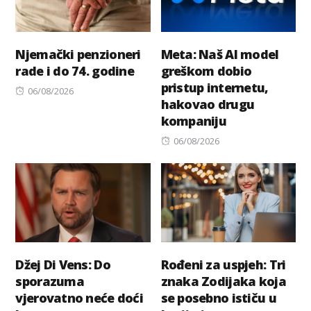
Njemački penzioneri
Meta: Naš AI model
rade i do 74. godine
greškom dobio
pristup internetu,
Posted
06/08/2026
hakovao drugu
on
kompaniju
Posted
06/08/2026
on
Džej Di Vens: Do
Rođeni za uspjeh: Tri
sporazuma
znaka Zodijaka koja
vjerovatno neće doći
se posebno ističu u