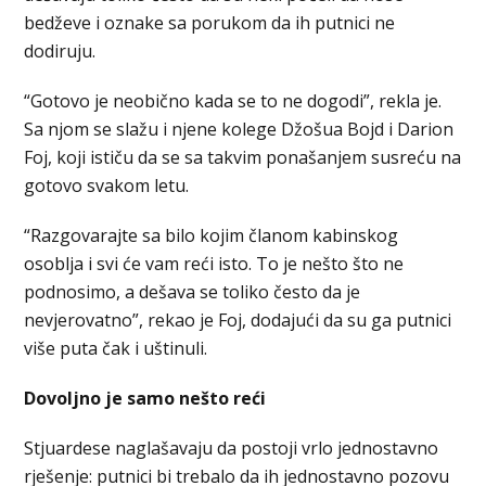
bedževe i oznake sa porukom da ih putnici ne
dodiruju.
“Gotovo je neobično kada se to ne dogodi”, rekla je.
Sa njom se slažu i njene kolege Džošua Bojd i Darion
Foj, koji ističu da se sa takvim ponašanjem susreću na
gotovo svakom letu.
“Razgovarajte sa bilo kojim članom kabinskog
osoblja i svi će vam reći isto. To je nešto što ne
podnosimo, a dešava se toliko često da je
nevjerovatno”, rekao je Foj, dodajući da su ga putnici
više puta čak i uštinuli.
Dovoljno je samo nešto reći
Stjuardese naglašavaju da postoji vrlo jednostavno
rješenje: putnici bi trebalo da ih jednostavno pozovu