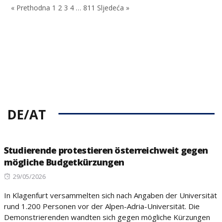
« Prethodna
1
2
3
4
…
811
Sljedeća »
DE/AT
Studierende protestieren österreichweit gegen
mögliche Budgetkürzungen
Posted
29/05/2026
on
In Klagenfurt versammelten sich nach Angaben der Universität
rund 1.200 Personen vor der Alpen-Adria-Universität. Die
Demonstrierenden wandten sich gegen mögliche Kürzungen