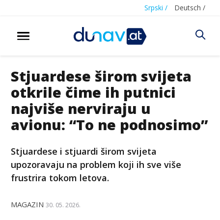
Srpski /
Deutsch /
Stjuardese širom svijeta
otkrile čime ih putnici
najviše nerviraju u
avionu: “To ne podnosimo”
Stjuardese i stjuardi širom svijeta
upozoravaju na problem koji ih sve više
frustrira tokom letova.
MAGAZIN
30. 05. 2026.