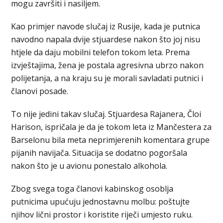
mogu završiti i nasiljem.
Kao primjer navode slučaj iz Rusije, kada je putnica
navodno napala dvije stjuardese nakon što joj nisu
htjele da daju mobilni telefon tokom leta. Prema
izvještajima, žena je postala agresivna ubrzo nakon
polijetanja, a na kraju su je morali savladati putnici i
članovi posade.
To nije jedini takav slučaj. Stjuardesa Rajanera, Čloi
Harison, ispričala je da je tokom leta iz Mančestera za
Barselonu bila meta neprimjerenih komentara grupe
pijanih navijača. Situacija se dodatno pogoršala
nakon što je u avionu ponestalo alkohola.
Zbog svega toga članovi kabinskog osoblja
putnicima upućuju jednostavnu molbu: poštujte
njihov lični prostor i koristite riječi umjesto ruku.