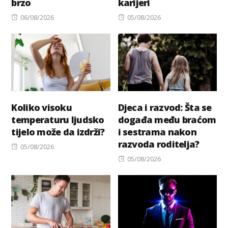
brzo
karijeri
Posted
Posted
06/08/2026
05/08/2026
on
on
Koliko visoku
Djeca i razvod: Šta se
temperaturu ljudsko
događa među braćom
tijelo može da izdrži?
i sestrama nakon
razvoda roditelja?
Posted
05/08/2026
on
Posted
05/08/2026
on