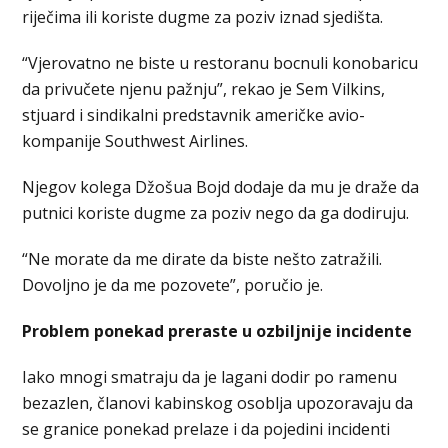
riječima ili koriste dugme za poziv iznad sjedišta.
“Vjerovatno ne biste u restoranu bocnuli konobaricu
da privučete njenu pažnju”, rekao je Sem Vilkins,
stjuard i sindikalni predstavnik američke avio-
kompanije Southwest Airlines.
Njegov kolega Džošua Bojd dodaje da mu je draže da
putnici koriste dugme za poziv nego da ga dodiruju.
“Ne morate da me dirate da biste nešto zatražili.
Dovoljno je da me pozovete”, poručio je.
Problem ponekad preraste u ozbiljnije incidente
Iako mnogi smatraju da je lagani dodir po ramenu
bezazlen, članovi kabinskog osoblja upozoravaju da
se granice ponekad prelaze i da pojedini incidenti