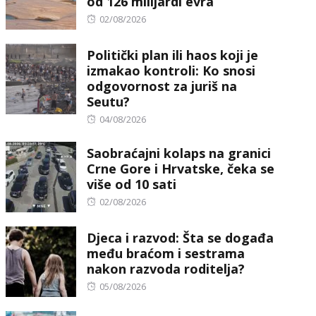
od 126 milijardi evra
Posted
02/08/2026
on
Politički plan ili haos koji je
izmakao kontroli: Ko snosi
odgovornost za juriš na
Seutu?
Posted
04/08/2026
on
Saobraćajni kolaps na granici
Crne Gore i Hrvatske, čeka se
više od 10 sati
Posted
02/08/2026
on
Djeca i razvod: Šta se događa
među braćom i sestrama
nakon razvoda roditelja?
Posted
05/08/2026
on