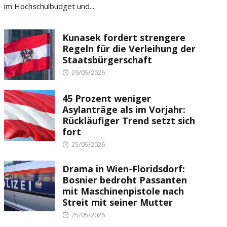
im Hochschulbudget und...
Kunasek fordert strengere
Regeln für die Verleihung der
Staatsbürgerschaft
Posted
29/05/2026
on
45 Prozent weniger
Asylanträge als im Vorjahr:
Rückläufiger Trend setzt sich
fort
Posted
25/05/2026
on
Drama in Wien-Floridsdorf:
Bosnier bedroht Passanten
mit Maschinenpistole nach
Streit mit seiner Mutter
Posted
25/05/2026
on