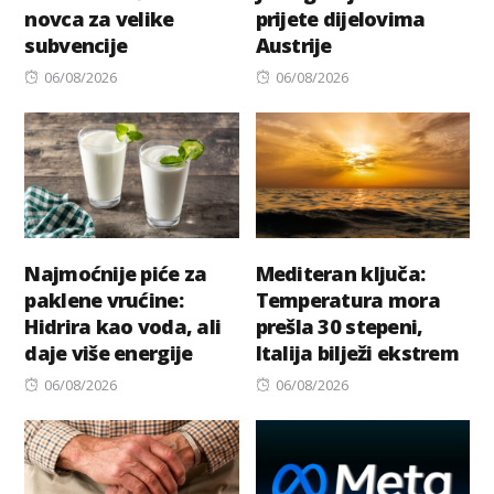
novca za velike
prijete dijelovima
subvencije
Austrije
Posted
Posted
06/08/2026
06/08/2026
on
on
Najmoćnije piće za
Mediteran ključa:
paklene vrućine:
Temperatura mora
Hidrira kao voda, ali
prešla 30 stepeni,
daje više energije
Italija bilježi ekstrem
Posted
Posted
06/08/2026
06/08/2026
on
on