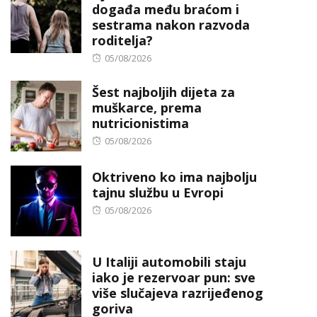
događa među braćom i
sestrama nakon razvoda
roditelja?
Posted
05/08/2026
on
Šest najboljih dijeta za
muškarce, prema
nutricionistima
Posted
05/08/2026
on
Oktriveno ko ima najbolju
tajnu službu u Evropi
Posted
05/08/2026
on
U Italiji automobili staju
iako je rezervoar pun: sve
više slučajeva razrijeđenog
goriva