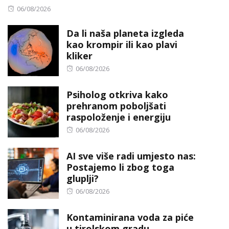
Posted
06/08/2026
on
Da li naša planeta izgleda
kao krompir ili kao plavi
kliker
Posted
06/08/2026
on
Psiholog otkriva kako
prehranom poboljšati
raspoloženje i energiju
Posted
06/08/2026
on
AI sve više radi umjesto nas:
Postajemo li zbog toga
gluplji?
Posted
06/08/2026
on
Kontaminirana voda za piće
u tirolskom gradu