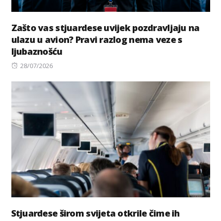
Zašto vas stjuardese uvijek pozdravljaju na
ulazu u avion? Pravi razlog nema veze s
ljubaznošću
Posted
28/07/2026
on
Stjuardese širom svijeta otkrile čime ih