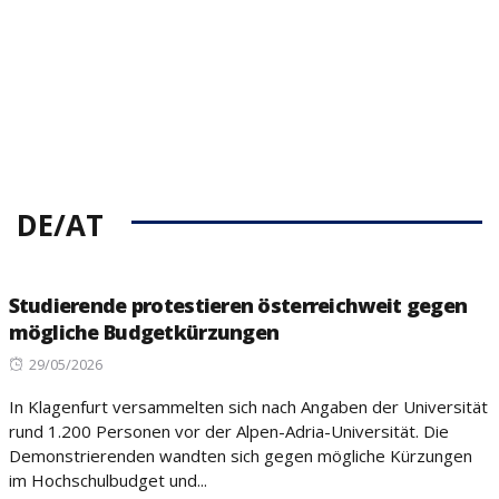
DE/AT
Studierende protestieren österreichweit gegen
mögliche Budgetkürzungen
Posted
29/05/2026
on
In Klagenfurt versammelten sich nach Angaben der Universität
rund 1.200 Personen vor der Alpen-Adria-Universität. Die
Demonstrierenden wandten sich gegen mögliche Kürzungen
im Hochschulbudget und...