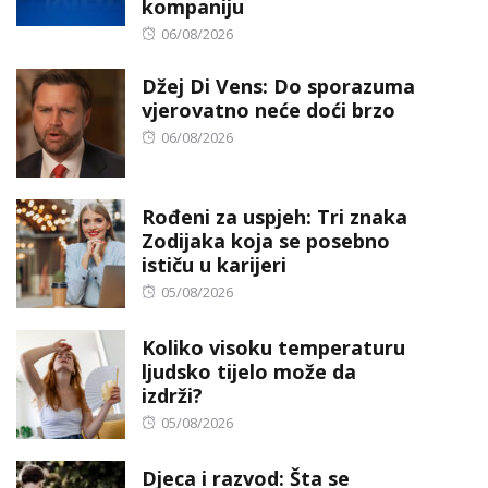
kompaniju
Posted
06/08/2026
on
Džej Di Vens: Do sporazuma
vjerovatno neće doći brzo
Posted
06/08/2026
on
Rođeni za uspjeh: Tri znaka
Zodijaka koja se posebno
ističu u karijeri
Posted
05/08/2026
on
Koliko visoku temperaturu
ljudsko tijelo može da
izdrži?
Posted
05/08/2026
on
Djeca i razvod: Šta se