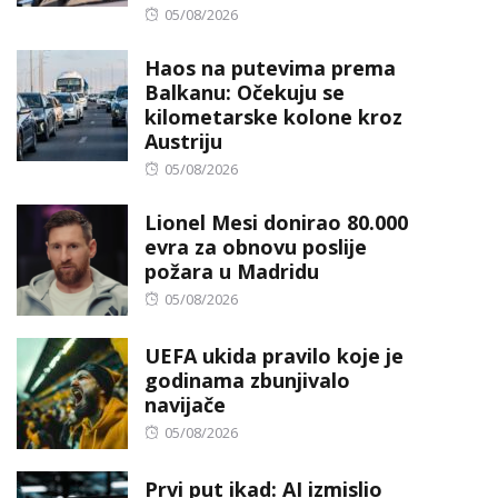
Posted
05/08/2026
on
Haos na putevima prema
Balkanu: Očekuju se
kilometarske kolone kroz
Austriju
Posted
05/08/2026
on
Lionel Mesi donirao 80.000
evra za obnovu poslije
požara u Madridu
Posted
05/08/2026
on
UEFA ukida pravilo koje je
godinama zbunjivalo
navijače
Posted
05/08/2026
on
Prvi put ikad: AI izmislio