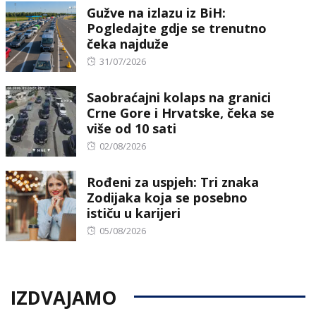
Gužve na izlazu iz BiH:
Pogledajte gdje se trenutno
čeka najduže
Posted
31/07/2026
on
Saobraćajni kolaps na granici
Crne Gore i Hrvatske, čeka se
više od 10 sati
Posted
02/08/2026
on
Rođeni za uspjeh: Tri znaka
Zodijaka koja se posebno
ističu u karijeri
Posted
05/08/2026
on
IZDVAJAMO