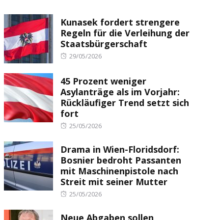
Kunasek fordert strengere
Regeln für die Verleihung der
Staatsbürgerschaft
Posted
29/05/2026
on
45 Prozent weniger
Asylanträge als im Vorjahr:
Rückläufiger Trend setzt sich
fort
Posted
25/05/2026
on
Drama in Wien-Floridsdorf:
Bosnier bedroht Passanten
mit Maschinenpistole nach
Streit mit seiner Mutter
Posted
25/05/2026
on
Neue Abgaben sollen