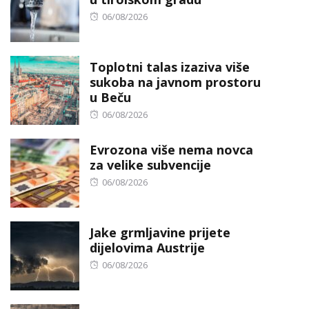
Posted
06/08/2026
on
Toplotni talas izaziva više
sukoba na javnom prostoru
u Beču
Posted
06/08/2026
on
Evrozona više nema novca
za velike subvencije
Posted
06/08/2026
on
Jake grmljavine prijete
dijelovima Austrije
Posted
06/08/2026
on