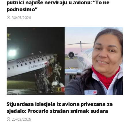
putnici najviše nerviraju u avionu: “To ne
podnosimo”
Posted
30/05/2026
on
Stjuardesa izletjela iz aviona privezana za
sjedalo: Procurio strašan snimak sudara
Posted
25/03/2026
on