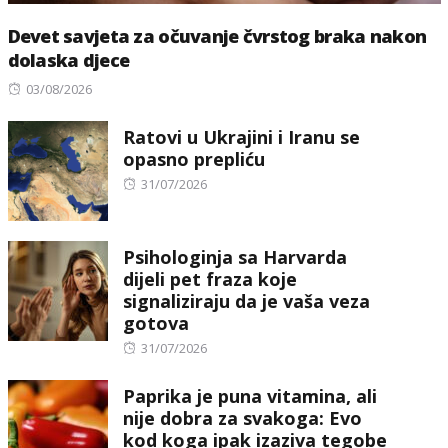
Devet savjeta za očuvanje čvrstog braka nakon
dolaska djece
Posted
03/08/2026
on
Ratovi u Ukrajini i Iranu se
opasno prepliću
Posted
31/07/2026
on
Psihologinja sa Harvarda
dijeli pet fraza koje
signaliziraju da je vaša veza
gotova
Posted
31/07/2026
on
Paprika je puna vitamina, ali
nije dobra za svakoga: Evo
kod koga ipak izaziva tegobe