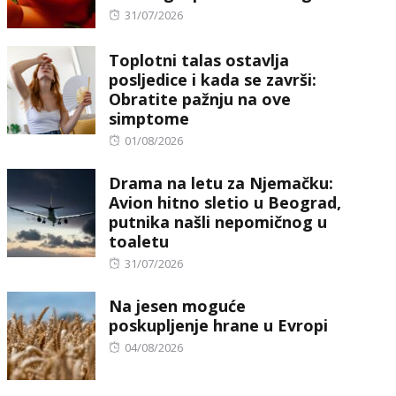
Posted
31/07/2026
on
Toplotni talas ostavlja
posljedice i kada se završi:
Obratite pažnju na ove
simptome
Posted
01/08/2026
on
Drama na letu za Njemačku:
Avion hitno sletio u Beograd,
putnika našli nepomičnog u
toaletu
Posted
31/07/2026
on
Na jesen moguće
poskupljenje hrane u Evropi
Posted
04/08/2026
on