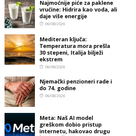
Najmoćnije piće za paklene
vrućine: Hidrira kao voda, ali
daje više energije
Posted
06/08/2026
on
Mediteran ključa:
Temperatura mora prešla
30 stepeni, Italija bilježi
ekstrem
Posted
06/08/2026
on
Njemački penzioneri rade i
do 74. godine
Posted
06/08/2026
on
Meta: Naš AI model
greškom dobio pristup
internetu, hakovao drugu