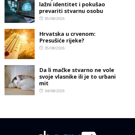
lažni identitet i pokušao
prevariti stvarnu osobu
Posted
05/08/2026
on
Hrvatska u crvenom:
Presušiće rijeke?
Posted
05/08/2026
on
Da li mačke stvarno ne vole
svoje vlasnike ili je to urbani
mit
Posted
04/08/2026
on