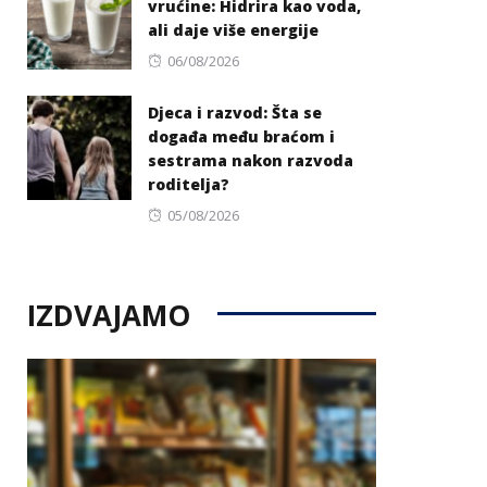
vrućine: Hidrira kao voda,
ali daje više energije
Posted
06/08/2026
on
Djeca i razvod: Šta se
događa među braćom i
sestrama nakon razvoda
roditelja?
Posted
05/08/2026
on
IZDVAJAMO