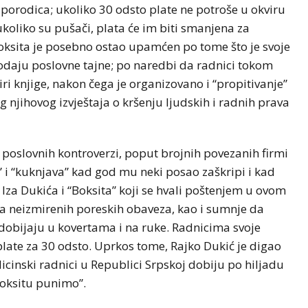
ih porodica; ukoliko 30 odsto plate ne potroše u okviru
koliko su pušači, plata će im biti smanjena za
 Boksita je posebno ostao upamćen po tome što je svoje
odaju poslovne tajne; po naredbi da radnici tokom
iri knjige, nakon čega je organizovano i “propitivanje”
 njihovog izvještaja o kršenju ljudskih i radnih prava
 poslovnih kontroverzi, poput brojnih povezanih firmi
” i “kuknjava” kad god mu neki posao zaškripi i kad
. Iza Dukića i “Boksita” koji se hvali poštenjem u ovom
ka neizmirenih poreskih obaveza, kao i sumnje da
te dobijaju u kovertama i na ruke. Radnicima svoje
late za 30 odsto. Uprkos tome, Rajko Dukić je digao
inski radnici u Republici Srpskoj dobiju po hiljadu
Boksitu punimo”.