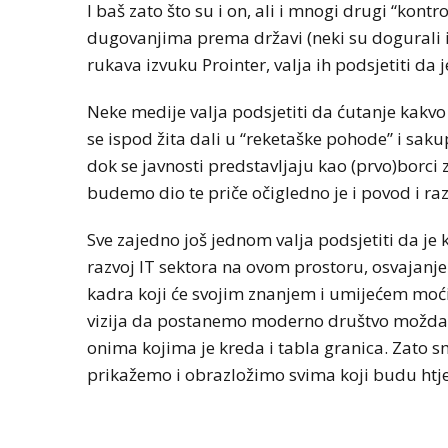
I baš zato što su i on, ali i mnogi drugi “kont
dugovanjima prema državi (neki su dogurali 
rukava izvuku Prointer, valja ih podsjetiti da je
Neke medije valja podsjetiti da ćutanje kakvo 
se ispod žita dali u “reketaške pohode” i saku
dok se javnosti predstavljaju kao (prvo)borci
budemo dio te priče očigledno je i povod i r
Sve zajedno još jednom valja podsjetiti da je
BIZNIS
razvoj IT sektora na ovom prostoru, osvajanje 
Energetski probl
kadra koji će svojim znanjem i umijećem mo
niskog vodostaj
vizija da postanemo moderno društvo možda će
onima kojima je kreda i tabla granica. Zato 
prikažemo i obrazložimo svima koji budu htjeli