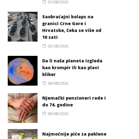
Posted
01/08/2026
on
Saobraćajni kolaps na
granici Crne Gore i
Hrvatske, čeka se više od
10 sati
Posted
02/08/2026
on
Da li naša planeta izgleda
kao krompir ili kao plavi
kliker
Posted
06/08/2026
on
Njemački penzioneri rade i
do 74. godine
Posted
06/08/2026
on
Najmoćnije piće za paklene