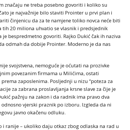
em značaju ne treba posebno govoriti i koliko su
to je najvažnije bilo staviti Prointer u prvi plan i
riti činjenicu da za te namjene toliko novca neće biti
 tih 20 miliona uhvatio se vlasnik i predsjednik
ma je bespredmetno govoriti. Rajko Dukić čak ih naziva
eda odmah da dobije Prointer. Moderno je da nas
ije svojstvena, nemoguće je oćutati na prozivke
ojnim povezanim firmama u Milićima, ostati
ema zaposlenima. Posljednji u nizu “poteza za
cije za zabrana proslavljanja krsne slave za čije je
Dukić pažnju na zakon i da radnik ima pravo dva
odnosno vjerski praznik po izboru. Izgleda da ni
njegovu javno okačenu odluku.
 i ranije – ukoliko daju otkaz zbog odlaska na rad u