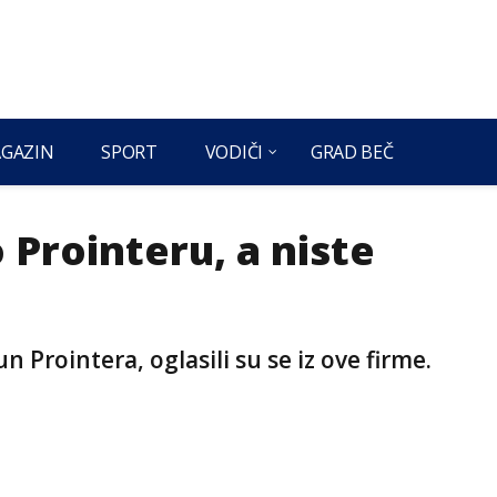
GAZIN
SPORT
VODIČI
GRAD BEČ
o Prointeru, a niste
 Prointera, oglasili su se iz ove firme.