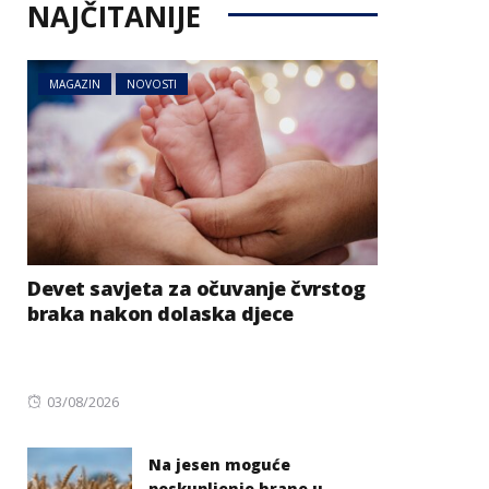
NAJČITANIJE
MAGAZIN
NOVOSTI
Devet savjeta za očuvanje čvrstog
braka nakon dolaska djece
Posted
03/08/2026
on
Na jesen moguće
poskupljenje hrane u