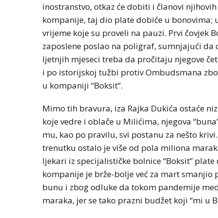
inostranstvo, otkaz će dobiti i članovi njihov
kompanije, taj dio plate dobiće u bonovima; u
vrijeme koje su proveli na pauzi. Prvi čovjek
zaposlene poslao na poligraf, sumnjajući da 
ljetnjih mjeseci treba da pročitaju njegove čet
i po istorijskoj tužbi protiv Ombudsmana zbog
u kompaniji “Boksit”.
Mimo tih bravura, iza Rajka Dukića ostaće niz
koje vedre i oblače u Milićima, njegova “buna
mu, kao po pravilu, svi postanu za nešto krivi
trenutku ostalo je više od pola miliona mara
ljekari iz specijalističke bolnice “Boksit” pla
kompanije je brže-bolje već za mart smanjio p
bunu i zbog odluke da tokom pandemije medic
maraka, jer se tako prazni budžet koji “mi u 