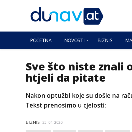
POČETNA
NOVOSTI
BIZNIS
MA
Sve što niste znali 
htjeli da pitate
Nakon optužbi koje su došle na račun
Tekst prenosimo u cjelosti:
BIZNIS
25. 04. 2020.