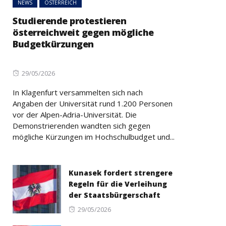
NEWS
ÖSTERREICH
Studierende protestieren
österreichweit gegen mögliche
Budgetkürzungen
Posted
29/05/2026
on
In Klagenfurt versammelten sich nach
Angaben der Universität rund 1.200 Personen
vor der Alpen-Adria-Universität. Die
Demonstrierenden wandten sich gegen
mögliche Kürzungen im Hochschulbudget und...
Kunasek fordert strengere
Regeln für die Verleihung
der Staatsbürgerschaft
Posted
29/05/2026
on