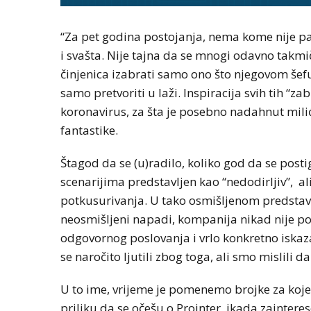
“Za pet godina postojanja, nema kome nije pa
i svašta. Nije tajna da se mnogi odavno takmič
činjenica izabrati samo ono što njegovom šefu il
samo pretvoriti u laži. Inspiracija svih tih “z
koronavirus, za šta je posebno nadahnut mili
fantastike.
Štagod da se (u)radilo, koliko god da se post
scenarijima predstavljen kao “nedodirljiv”, al
potkusurivanja. U tako osmišljenom predstavlj
neosmišljeni napadi, kompanija nikad nije p
odgovornog poslovanja i vrlo konkretno iskaz
se naročito ljutili zbog toga, ali smo mislili d
U to ime, vrijeme je pomenemo brojke za koje 
priliku da se očešu o Prointer, ikada zaintere