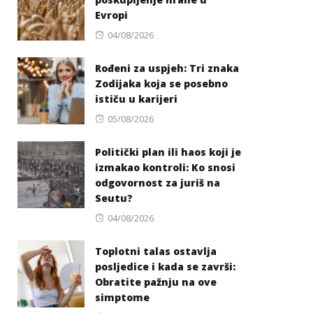
Evropi
Posted
04/08/2026
on
Rođeni za uspjeh: Tri znaka
Zodijaka koja se posebno
ističu u karijeri
Posted
05/08/2026
on
Politički plan ili haos koji je
izmakao kontroli: Ko snosi
odgovornost za juriš na
Seutu?
Posted
04/08/2026
on
Toplotni talas ostavlja
posljedice i kada se završi:
Obratite pažnju na ove
simptome