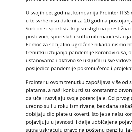
U svojih pet godina, kompanija Prointer ITSS
u te svrhe nisu dale ni za 20 godina postojanj
Sorbone i sportista koji su stigli na prestižn
poslovnih, sportskih i kulturnih manifestacija 
Pomoć za socijalno ugrožene nikada nismo ht
trenutku izbijanja pandemije koronavirusa, d
ustanovama i aktivno se uključili u sve vid
posljedice pandemije pokrenućemo i projekat
Prointer u ovom trenutku zapošljava više od s
platama, a naši konkursi su konstantno otvoren
da uče i razvijaju svoje potencijale. Od prvo
uredno su i u roku izmirivane, bez dana zaka
dobijaju dio plate u koverti, što je za našu kon
pojavljuju u javnosti, i dalje uobičajena pojav
sutra uskraćuju pravo na poštenu penziju, i