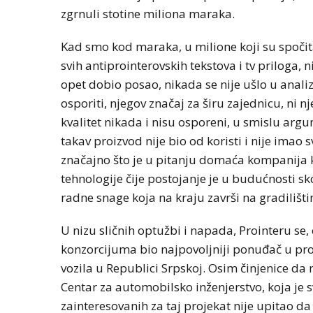
zgrnuli stotine miliona maraka.
Kad smo kod maraka, u milione koji su spočitav
svih antiprointerovskih tekstova i tv priloga, n
opet dobio posao, nikada se nije ušlo u anal
osporiti, njegov značaj za širu zajednicu, ni n
kvalitet nikada i nisu osporeni, u smislu argu
takav proizvod nije bio od koristi i nije imao 
značajno što je u pitanju domaća kompanija k
tehnologije čije postojanje je u budućnosti s
radne snage koja na kraju završi na gradilišt
U nizu sličnih optužbi i napada, Prointeru se, 
konzorcijuma bio najpovoljniji ponuđač u proj
vozila u Republici Srpskoj. Osim činjenice da 
Centar za automobilsko inženjerstvo, koja je 
zainteresovanih za taj projekat nije upitao da l