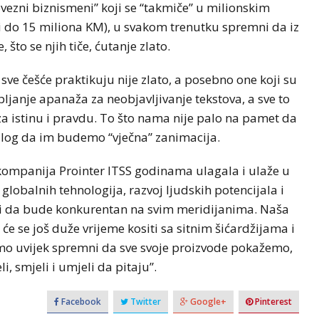
rovezni biznismeni” koji se “takmiče” u milionskim
i do 15 miliona KM), u svakom trenutku spremni da iz
, što se njih tiče, ćutanje zlato.
sve češće praktikuju nije zlato, a posebno one koji su
pljanje apanaža za neobjavljivanje tekstova, a sve to
 za istinu i pravdu. To što nama nije palo na pamet da
azlog da im budemo “vječna” zanimacija.
BIZNIS
NOVOSTI
 kompanija Prointer ITSS godinama ulagala i ulaže u
Svjetske cijene hrane
globalnih tehnologija, razvoj ljudskih potencijala i
emi zbog
ponovo porasle, evo i šta je
ći da bude konkurentan na svim meridijanima. Naša
a Dunava
najviše poskupjelo
 se još duže vrijeme kositi sa sitnim šićardžijama i
smo uvijek spremni da sve svoje proizvode pokažemo,
, smjeli i umjeli da pitaju”.
Facebook
Twitter
Google+
Pinterest