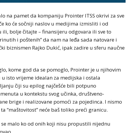
lo na pamet da kompaniju Prointer ITSS okrivi za sve
e ko će sočniji naslov u medijima izmisliti i od
i, bolje čitajte – finansijeru odgovara ili sve to
abrinutih i poštenih” da nam na leđa sada natovare i
ćki biznismen Rajko Dukić, ipak zadire u sferu naučne
iglo, kome god da se pomoglo, Prointer je u njihovim
i u isto vrijeme idealan za medijska i ostala
anju čiji su epilog najčešće bili potpuno
omenuta u kontekstu svog učinka, društveno-
ane brige i realizovane pomoći za pojedinca. I nismo
a ta “maštovitost” neće baš toliko preći granicu.
se malo ko od onih koji nisu propustili nijednu
sovao.