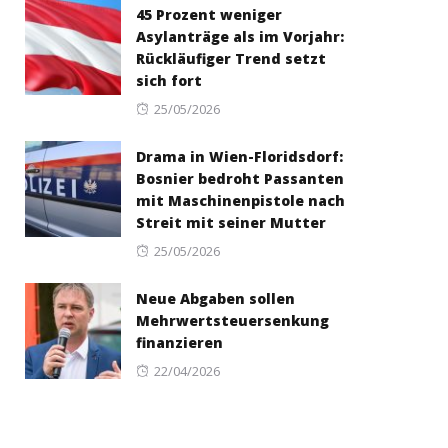
45 Prozent weniger
Asylanträge als im Vorjahr:
Rückläufiger Trend setzt
sich fort
Posted
25/05/2026
on
Drama in Wien-Floridsdorf:
Bosnier bedroht Passanten
mit Maschinenpistole nach
Streit mit seiner Mutter
Posted
25/05/2026
on
Neue Abgaben sollen
Mehrwertsteuersenkung
finanzieren
Posted
22/04/2026
on