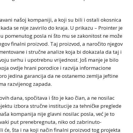
ani našoj kompaniji, a koji su bili i ostali okosnica
ikada se nije zavirilo do kraja. U prikazu – Prointer je
izu pomenutog posla ni što mu se zakonitost ne može
jegov finalni proizvod. Taj proizvod, a naročito njegov
mentovane i stručne analize koja bi dokazala da taj i
svoju svrhu i upotrebnu vrijednost. Još manje je bilo
oja ovdje hrani porodice i razvija informacione
koro jedina garancija da ne ostanemo zemlja jeftine
ima razvijenog zapada.
ovih dana, spočitava i što je kao član, a ne nosilac
ektu izbora stručne institucije za tehničke preglede
naša kompanija nije glavni nosilac posla, već je to
svaki put prenebregnuta, niko od zabrinuto-
i će, šta i na koji način finalni proizvod tog projekta