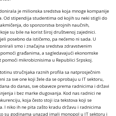
 donirala je milionska sredstva koja mnoge kompanije
a. Od stipendija studentima od kojih su neki stigli do
a takmičenja, do sponzorstva brojnih naučnih,
koje su bile na korist široj društvenoj zajednici.
jeli posebno da ističemo, pa nećemo ni sada. U
onirali smo i značajna sredstva zdravstvenim
ove pomoći građanima, a sagledavajući ekonomske
 pomoći mikrobiznisima u Republici Srpskoj.
totinu stručnjaka raznih profila sa natprosječnim
i za sve one koji žele da se oprobaju u IT sektoru,
g dana do danas, sve obaveze prema radnicima i državi
šnjenja i bez marke dugovanja. Kod nas radnici ne
kurenciju, koja često stoji iza tekstova koji se
a. I niko ih ne pita zašto kradu državu i radnicima
ako su godinama unazad imali monopol u IT sektoru i