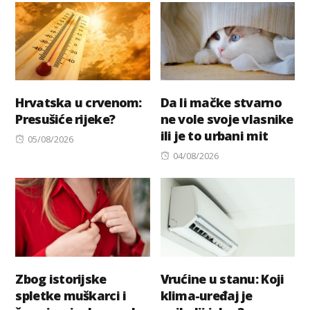
Hrvatska u crvenom:
Da li mačke stvarno
Presušiće rijeke?
ne vole svoje vlasnike
ili je to urbani mit
Posted
05/08/2026
on
Posted
04/08/2026
on
Zbog istorijske
Vrućine u stanu: Koji
spletke muškarci i
klima-uređaj je