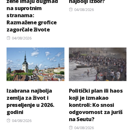
žene imaju dugmad
najbolji izbor?
na suprotnim
Posted
04/08/2026
stranama:
on
Razmažene grofice
zagorčale živote
Posted
04/08/2026
on
Izabrana najbolja
Politički plan ili haos
zemlja za život i
koji je izmakao
preseljenje u 2026.
kontroli: Ko snosi
godini
odgovornost za juriš
na Seutu?
Posted
04/08/2026
on
Posted
04/08/2026