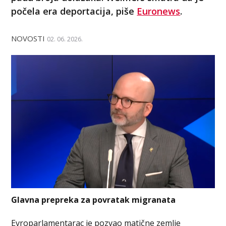
počela era deportacija, piše
Euronews
.
NOVOSTI
02. 06. 2026.
Glavna prepreka za povratak migranata
Evroparlamentarac je pozvao matične zemlje