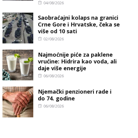
Posted
04/08/2026
on
Saobraćajni kolaps na granici
Crne Gore i Hrvatske, čeka se
više od 10 sati
Posted
02/08/2026
on
Najmoćnije piće za paklene
vrućine: Hidrira kao voda, ali
daje više energije
Posted
06/08/2026
on
Njemački penzioneri rade i
do 74. godine
Posted
06/08/2026
on