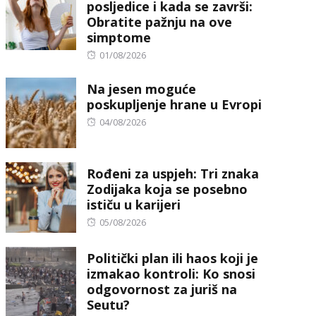
posljedice i kada se završi:
Obratite pažnju na ove
simptome
Posted
01/08/2026
on
Na jesen moguće
poskupljenje hrane u Evropi
Posted
04/08/2026
on
Rođeni za uspjeh: Tri znaka
Zodijaka koja se posebno
ističu u karijeri
Posted
05/08/2026
on
Politički plan ili haos koji je
izmakao kontroli: Ko snosi
odgovornost za juriš na
Seutu?