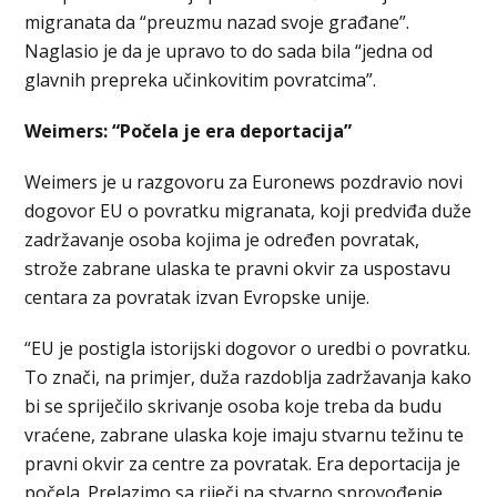
migranata da “preuzmu nazad svoje građane”.
Naglasio je da je upravo to do sada bila “jedna od
glavnih prepreka učinkovitim povratcima”.
Weimers: “Počela je era deportacija”
Weimers je u razgovoru za Euronews pozdravio novi
dogovor EU o povratku migranata, koji predviđa duže
zadržavanje osoba kojima je određen povratak,
strože zabrane ulaska te pravni okvir za uspostavu
centara za povratak izvan Evropske unije.
“EU je postigla istorijski dogovor o uredbi o povratku.
To znači, na primjer, duža razdoblja zadržavanja kako
bi se spriječilo skrivanje osoba koje treba da budu
vraćene, zabrane ulaska koje imaju stvarnu težinu te
pravni okvir za centre za povratak. Era deportacija je
počela. Prelazimo sa riječi na stvarno sprovođenje