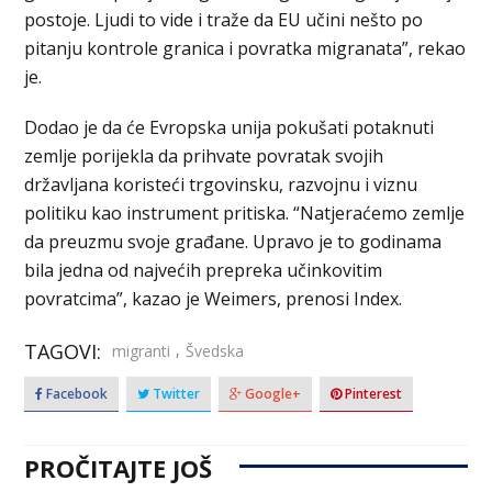
postoje. Ljudi to vide i traže da EU učini nešto po
pitanju kontrole granica i povratka migranata”, rekao
je.
Dodao je da će Evropska unija pokušati potaknuti
zemlje porijekla da prihvate povratak svojih
državljana koristeći trgovinsku, razvojnu i viznu
politiku kao instrument pritiska. “Natjeraćemo zemlje
da preuzmu svoje građane. Upravo je to godinama
bila jedna od najvećih prepreka učinkovitim
povratcima”, kazao je Weimers, prenosi Index.
TAGOVI:
,
migranti
Švedska
Facebook
Twitter
Google+
Pinterest
PROČITAJTE JOŠ