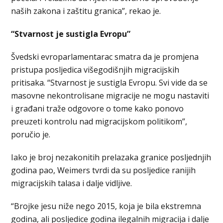
naših zakona i zaštitu granica”, rekao je.
“Stvarnost je sustigla Evropu”
Švedski evroparlamentarac smatra da je promjena
pristupa posljedica višegodišnjih migracijskih
pritisaka. “Stvarnost je sustigla Evropu. Svi vide da se
masovne nekontrolisane migracije ne mogu nastaviti
i građani traže odgovore o tome kako ponovo
preuzeti kontrolu nad migracijskom politikom”,
poručio je.
Iako je broj nezakonitih prelazaka granice posljednjih
godina pao, Weimers tvrdi da su posljedice ranijih
migracijskih talasa i dalje vidljive.
“Brojke jesu niže nego 2015, koja je bila ekstremna
godina, ali posljedice godina ilegalnih migracija i dalje