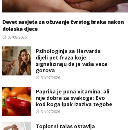
Devet savjeta za očuvanje čvrstog braka nakon
dolaska djece
Posted
03/08/2026
on
Psihologinja sa Harvarda
dijeli pet fraza koje
signaliziraju da je vaša veza
gotova
Posted
31/07/2026
on
Paprika je puna vitamina, ali
nije dobra za svakoga: Evo
kod koga ipak izaziva tegobe
Posted
31/07/2026
on
Toplotni talas ostavlja