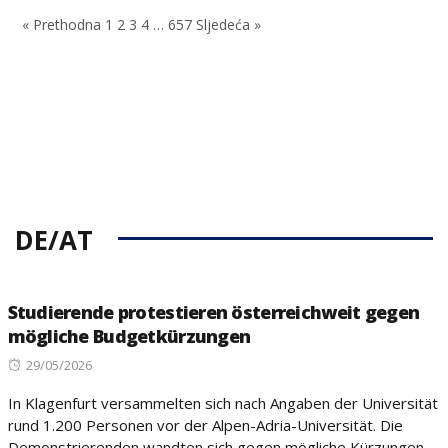
on
« Prethodna
1
2
3
4
…
657
Sljedeća »
DE/AT
Studierende protestieren österreichweit gegen
mögliche Budgetkürzungen
Posted
29/05/2026
on
In Klagenfurt versammelten sich nach Angaben der Universität
rund 1.200 Personen vor der Alpen-Adria-Universität. Die
Demonstrierenden wandten sich gegen mögliche Kürzungen