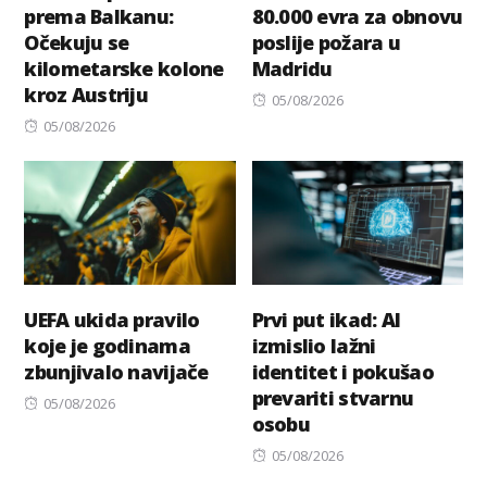
prema Balkanu:
80.000 evra za obnovu
Očekuju se
poslije požara u
kilometarske kolone
Madridu
kroz Austriju
Posted
05/08/2026
Posted
on
05/08/2026
on
UEFA ukida pravilo
Prvi put ikad: AI
koje je godinama
izmislio lažni
zbunjivalo navijače
identitet i pokušao
prevariti stvarnu
Posted
05/08/2026
osobu
on
Posted
05/08/2026
on