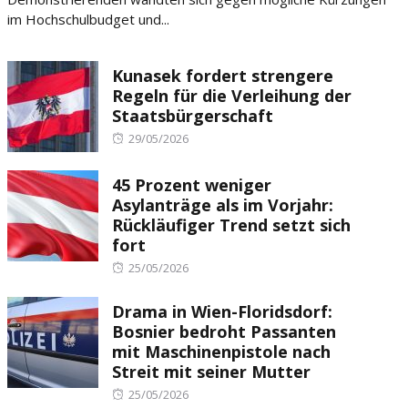
im Hochschulbudget und...
Kunasek fordert strengere
Regeln für die Verleihung der
Staatsbürgerschaft
Posted
29/05/2026
on
45 Prozent weniger
Asylanträge als im Vorjahr:
Rückläufiger Trend setzt sich
fort
Posted
25/05/2026
on
Drama in Wien-Floridsdorf:
Bosnier bedroht Passanten
mit Maschinenpistole nach
Streit mit seiner Mutter
Posted
25/05/2026