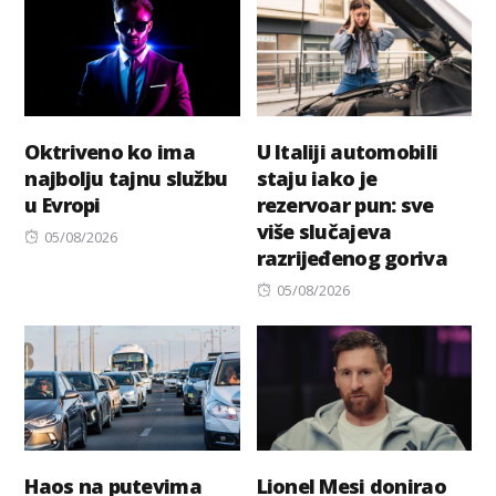
Oktriveno ko ima
U Italiji automobili
najbolju tajnu službu
staju iako je
u Evropi
rezervoar pun: sve
više slučajeva
Posted
05/08/2026
razrijeđenog goriva
on
Posted
05/08/2026
on
Haos na putevima
Lionel Mesi donirao