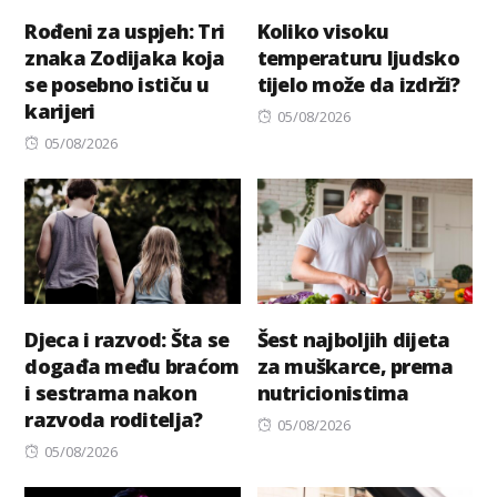
Rođeni za uspjeh: Tri
Koliko visoku
znaka Zodijaka koja
temperaturu ljudsko
se posebno ističu u
tijelo može da izdrži?
karijeri
Posted
05/08/2026
Posted
on
05/08/2026
on
Djeca i razvod: Šta se
Šest najboljih dijeta
događa među braćom
za muškarce, prema
i sestrama nakon
nutricionistima
razvoda roditelja?
Posted
05/08/2026
Posted
on
05/08/2026
on