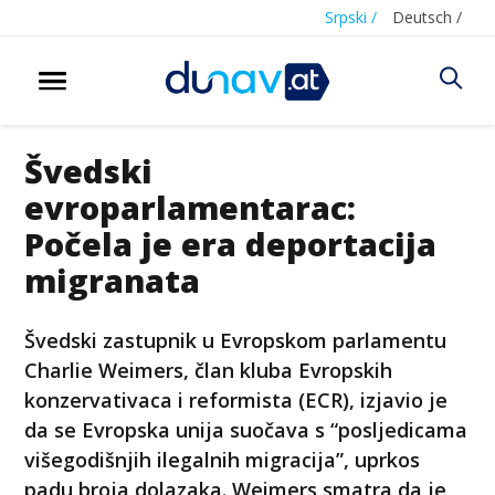
Srpski /
Deutsch /
Švedski
evroparlamentarac:
Počela je era deportacija
migranata
Švedski zastupnik u Evropskom parlamentu
Charlie Weimers, član kluba Evropskih
konzervativaca i reformista (ECR), izjavio je
da se Evropska unija suočava s “posljedicama
višegodišnjih ilegalnih migracija”, uprkos
padu broja dolazaka. Weimers smatra da je