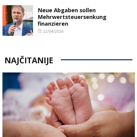
on
Neue Abgaben sollen
Mehrwertsteuersenkung
finanzieren
Posted
22/04/2026
on
NAJČITANIJE