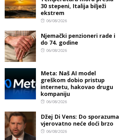
30 stepeni, Italija bilježi
ekstrem
Posted
06/08/2026
on
Njemački penzioneri rade i
do 74. godine
Posted
06/08/2026
on
Meta: Naš AI model
greškom dobio pristup
internetu, hakovao drugu
kompaniju
Posted
06/08/2026
on
Džej Di Vens: Do sporazuma
vjerovatno neće doći brzo
Posted
06/08/2026
on