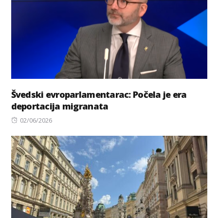
Švedski evroparlamentarac: Počela je era
deportacija migranata
Posted
02/06/2026
on