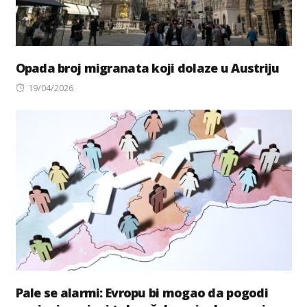
Opada broj migranata koji dolaze u Austriju
Posted
19/04/2026
on
Pale se alarmi: Evropu bi mogao da pogodi