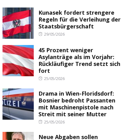
Kunasek fordert strengere
Regeln für die Verleihung der
Staatsbürgerschaft
Posted
29/05/2026
on
45 Prozent weniger
Asylanträge als im Vorjahr:
Rückläufiger Trend setzt sich
fort
Posted
25/05/2026
on
Drama in Wien-Floridsdorf:
Bosnier bedroht Passanten
mit Maschinenpistole nach
Streit mit seiner Mutter
Posted
25/05/2026
on
Neue Abgaben sollen