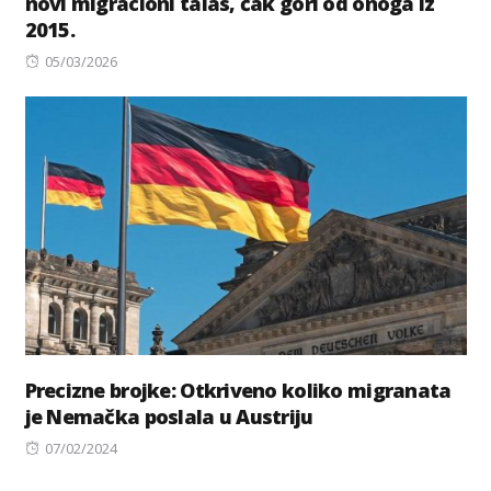
novi migracioni talas, čak gori od onoga iz
2015.
Posted
05/03/2026
on
Precizne brojke: Otkriveno koliko migranata
je Nemačka poslala u Austriju
Posted
07/02/2024
on