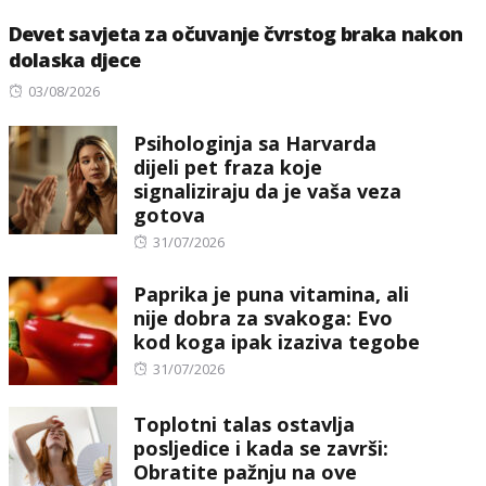
Devet savjeta za očuvanje čvrstog braka nakon
dolaska djece
Posted
03/08/2026
on
Psihologinja sa Harvarda
dijeli pet fraza koje
signaliziraju da je vaša veza
gotova
Posted
31/07/2026
on
Paprika je puna vitamina, ali
nije dobra za svakoga: Evo
kod koga ipak izaziva tegobe
Posted
31/07/2026
on
Toplotni talas ostavlja
posljedice i kada se završi:
Obratite pažnju na ove