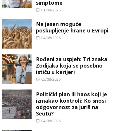
simptome
Posted
01/08/2026
on
Na jesen moguće
poskupljenje hrane u Evropi
Posted
04/08/2026
on
Rođeni za uspjeh: Tri znaka
Zodijaka koja se posebno
ističu u karijeri
Posted
05/08/2026
on
Politički plan ili haos koji je
izmakao kontroli: Ko snosi
odgovornost za juriš na
Seutu?
Posted
04/08/2026
on