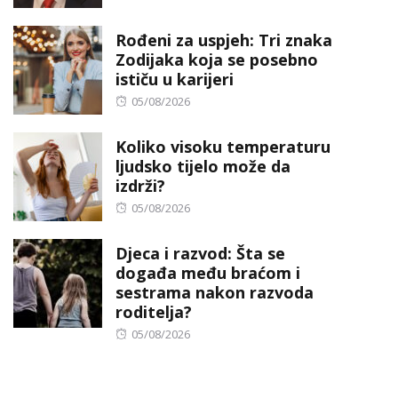
Rođeni za uspjeh: Tri znaka
Zodijaka koja se posebno
ističu u karijeri
Posted
05/08/2026
on
Koliko visoku temperaturu
ljudsko tijelo može da
izdrži?
Posted
05/08/2026
on
Djeca i razvod: Šta se
događa među braćom i
sestrama nakon razvoda
roditelja?
Posted
05/08/2026
on