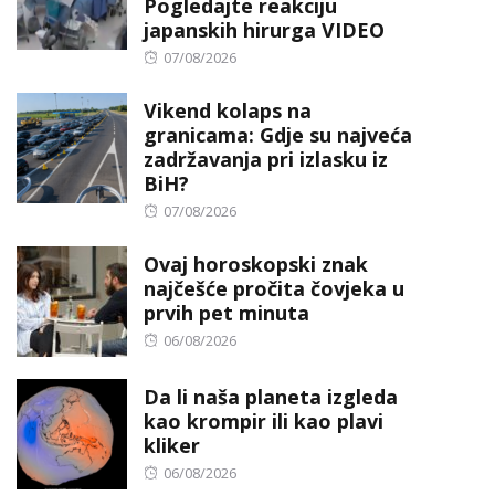
Pogledajte reakciju
japanskih hirurga VIDEO
Posted
07/08/2026
on
Vikend kolaps na
granicama: Gdje su najveća
zadržavanja pri izlasku iz
BiH?
Posted
07/08/2026
on
Ovaj horoskopski znak
najčešće pročita čovjeka u
prvih pet minuta
Posted
06/08/2026
on
Da li naša planeta izgleda
kao krompir ili kao plavi
kliker
Posted
06/08/2026