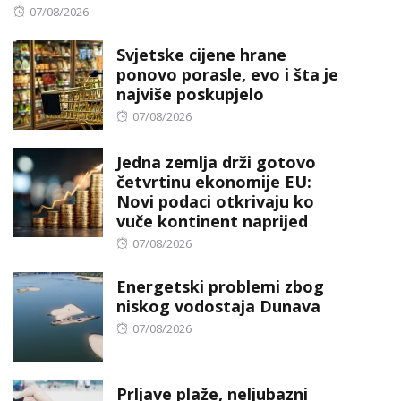
Posted
07/08/2026
on
Svjetske cijene hrane
ponovo porasle, evo i šta je
najviše poskupjelo
Posted
07/08/2026
on
Jedna zemlja drži gotovo
četvrtinu ekonomije EU:
Novi podaci otkrivaju ko
vuče kontinent naprijed
Posted
07/08/2026
on
Energetski problemi zbog
niskog vodostaja Dunava
Posted
07/08/2026
on
Prljave plaže, neljubazni