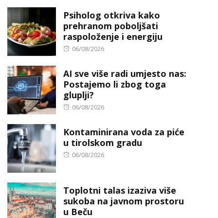
on
Psiholog otkriva kako
prehranom poboljšati
raspoloženje i energiju
Posted
06/08/2026
on
AI sve više radi umjesto nas:
Postajemo li zbog toga
gluplji?
Posted
06/08/2026
on
Kontaminirana voda za piće
u tirolskom gradu
Posted
06/08/2026
on
Toplotni talas izaziva više
sukoba na javnom prostoru
u Beču