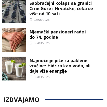
Saobraćajni kolaps na granici
Crne Gore i Hrvatske, čeka se
više od 10 sati
Posted
02/08/2026
on
Njemački penzioneri rade i
do 74. godine
Posted
06/08/2026
on
Najmoćnije piće za paklene
vrućine: Hidrira kao voda, ali
daje više energije
Posted
06/08/2026
on
IZDVAJAMO