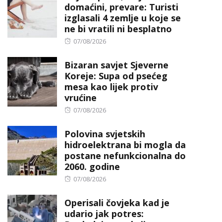
domaćini, prevare: Turisti
izglasali 4 zemlje u koje se
ne bi vratili ni besplatno
Posted
07/08/2026
on
Bizaran savjet Sjeverne
Koreje: Supa od psećeg
mesa kao lijek protiv
vrućine
Posted
07/08/2026
on
Polovina svjetskih
hidroelektrana bi mogla da
postane nefunkcionalna do
2060. godine
Posted
07/08/2026
on
Operisali čovjeka kad je
udario jak potres: