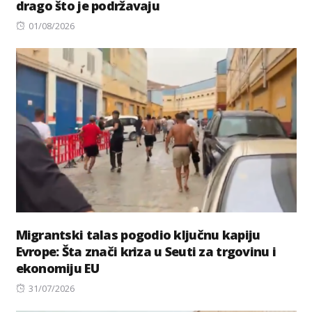
drago što je podržavaju
Posted
01/08/2026
on
Migrantski talas pogodio ključnu kapiju
Evrope: Šta znači kriza u Seuti za trgovinu i
ekonomiju EU
Posted
31/07/2026
on