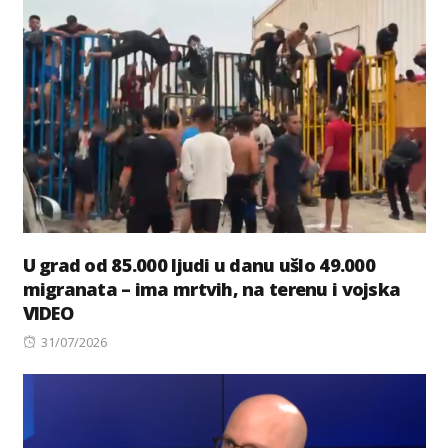
U grad od 85.000 ljudi u danu ušlo 49.000
migranata – ima mrtvih, na terenu i vojska
VIDEO
Posted
31/07/2026
on