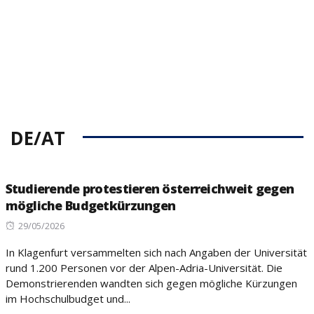
DE/AT
Studierende protestieren österreichweit gegen
mögliche Budgetkürzungen
Posted
29/05/2026
on
In Klagenfurt versammelten sich nach Angaben der Universität
rund 1.200 Personen vor der Alpen-Adria-Universität. Die
Demonstrierenden wandten sich gegen mögliche Kürzungen
im Hochschulbudget und...