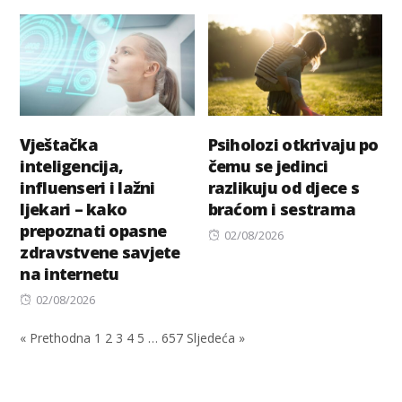
on
on
Vještačka
Psiholozi otkrivaju po
inteligencija,
čemu se jedinci
influenseri i lažni
razlikuju od djece s
ljekari – kako
braćom i sestrama
prepoznati opasne
Posted
02/08/2026
zdravstvene savjete
on
na internetu
Posted
02/08/2026
on
« Prethodna
1
2
3
4
5
…
657
Sljedeća »