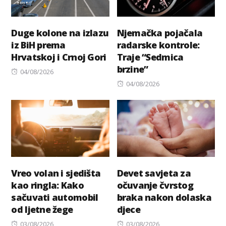
Duge kolone na izlazu
Njemačka pojačala
iz BiH prema
radarske kontrole:
Hrvatskoj i Crnoj Gori
Traje “Sedmica
brzine”
Posted
04/08/2026
on
Posted
04/08/2026
on
Vreo volan i sjedišta
Devet savjeta za
kao ringla: Kako
očuvanje čvrstog
sačuvati automobil
braka nakon dolaska
od ljetne žege
djece
Posted
Posted
03/08/2026
03/08/2026