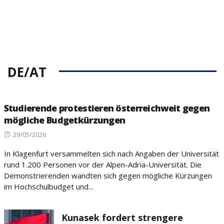
DE/AT
Studierende protestieren österreichweit gegen
mögliche Budgetkürzungen
Posted
29/05/2026
on
In Klagenfurt versammelten sich nach Angaben der Universität
rund 1.200 Personen vor der Alpen-Adria-Universität. Die
Demonstrierenden wandten sich gegen mögliche Kürzungen
im Hochschulbudget und...
Kunasek fordert strengere