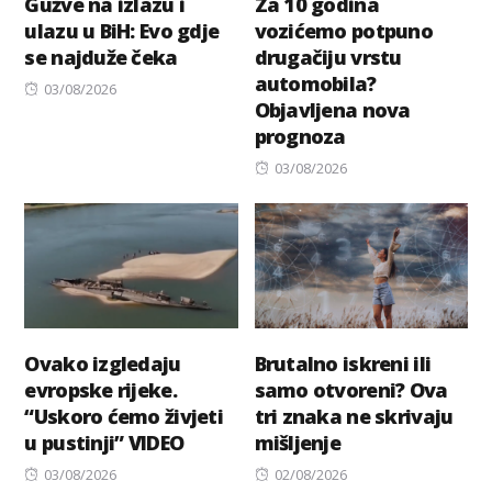
Gužve na izlazu i
Za 10 godina
ulazu u BiH: Evo gdje
vozićemo potpuno
se najduže čeka
drugačiju vrstu
automobila?
Posted
03/08/2026
Objavljena nova
on
prognoza
Posted
03/08/2026
on
Ovako izgledaju
Brutalno iskreni ili
evropske rijeke.
samo otvoreni? Ova
“Uskoro ćemo živjeti
tri znaka ne skrivaju
u pustinji” VIDEO
mišljenje
Posted
Posted
03/08/2026
02/08/2026