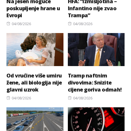
Na jesen moguće
FIFA: “Izmišljotina –
poskupljenje hrane u
Infantino nije zvao
Evropi
Trampa”
Posted
Posted
04/08/2026
04/08/2026
on
on
Od vrućine više umiru
Tramp naftnim
žene, ali biologija nije
divovima: Snizite
glavni uzrok
cijene goriva odmah!
Posted
Posted
04/08/2026
04/08/2026
on
on