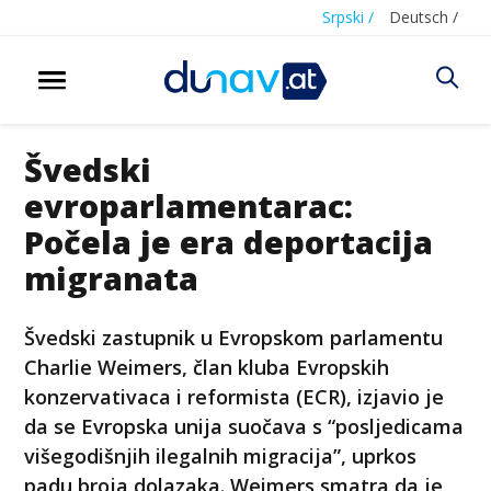
Srpski /
Deutsch /
Švedski
evroparlamentarac:
Počela je era deportacija
migranata
Švedski zastupnik u Evropskom parlamentu
Charlie Weimers, član kluba Evropskih
konzervativaca i reformista (ECR), izjavio je
da se Evropska unija suočava s “posljedicama
višegodišnjih ilegalnih migracija”, uprkos
padu broja dolazaka. Weimers smatra da je