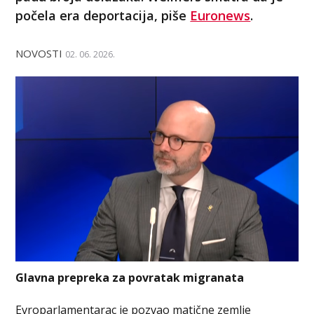
počela era deportacija, piše
Euronews
.
NOVOSTI
02. 06. 2026.
Glavna prepreka za povratak migranata
Evroparlamentarac je pozvao matične zemlje