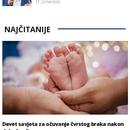
Posted
22/04/2026
on
NAJČITANIJE
Devet savjeta za očuvanje čvrstog braka nakon