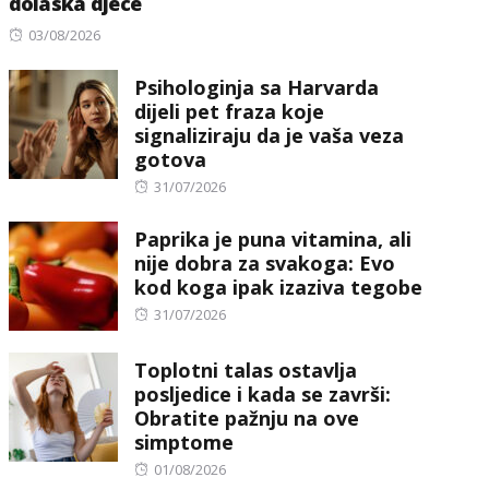
dolaska djece
Posted
03/08/2026
on
Psihologinja sa Harvarda
dijeli pet fraza koje
signaliziraju da je vaša veza
gotova
Posted
31/07/2026
on
Paprika je puna vitamina, ali
nije dobra za svakoga: Evo
kod koga ipak izaziva tegobe
Posted
31/07/2026
on
Toplotni talas ostavlja
posljedice i kada se završi:
Obratite pažnju na ove
simptome
Posted
01/08/2026