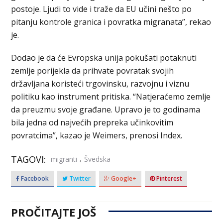
postoje. Ljudi to vide i traže da EU učini nešto po
pitanju kontrole granica i povratka migranata”, rekao
je.
Dodao je da će Evropska unija pokušati potaknuti
zemlje porijekla da prihvate povratak svojih
državljana koristeći trgovinsku, razvojnu i viznu
politiku kao instrument pritiska. “Natjeraćemo zemlje
da preuzmu svoje građane. Upravo je to godinama
bila jedna od najvećih prepreka učinkovitim
povratcima”, kazao je Weimers, prenosi Index.
TAGOVI:
,
migranti
Švedska
Facebook
Twitter
Google+
Pinterest
PROČITAJTE JOŠ