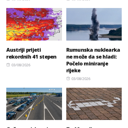
on
on
Austriji prijeti
Rumunska nuklearka
rekordnih 41 stepen
ne može da se hladi:
Počelo miniranje
Posted
03/08/2026
rijeke
on
Posted
03/08/2026
on