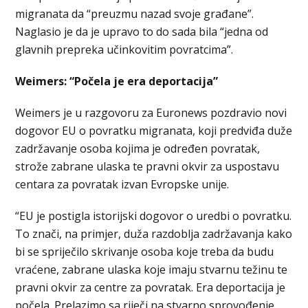
migranata da “preuzmu nazad svoje građane”.
Naglasio je da je upravo to do sada bila “jedna od
glavnih prepreka učinkovitim povratcima”.
Weimers: “Počela je era deportacija”
Weimers je u razgovoru za Euronews pozdravio novi
dogovor EU o povratku migranata, koji predviđa duže
zadržavanje osoba kojima je određen povratak,
strože zabrane ulaska te pravni okvir za uspostavu
centara za povratak izvan Evropske unije.
“EU je postigla istorijski dogovor o uredbi o povratku.
To znači, na primjer, duža razdoblja zadržavanja kako
bi se spriječilo skrivanje osoba koje treba da budu
vraćene, zabrane ulaska koje imaju stvarnu težinu te
pravni okvir za centre za povratak. Era deportacija je
počela. Prelazimo sa riječi na stvarno sprovođenje