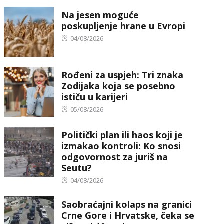
on
Na jesen moguće
poskupljenje hrane u Evropi
Posted
04/08/2026
on
Rođeni za uspjeh: Tri znaka
Zodijaka koja se posebno
ističu u karijeri
Posted
05/08/2026
on
Politički plan ili haos koji je
izmakao kontroli: Ko snosi
odgovornost za juriš na
Seutu?
Posted
04/08/2026
on
Saobraćajni kolaps na granici
Crne Gore i Hrvatske, čeka se