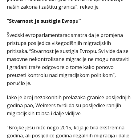
naših zakona i zaštitu granica”, rekao je.
“Stvarnost je sustigla Evropu”
Švedski evroparlamentarac smatra da je promjena
pristupa posljedica višegodišnjih migracijskih
pritisaka. “Stvarnost je sustigla Evropu. Svi vide da se
masovne nekontrolisane migracije ne mogu nastaviti
i građani traže odgovore o tome kako ponovo
preuzeti kontrolu nad migracijskom politikom”,
poručio je.
Iako je broj nezakonitih prelazaka granice posljednjih
godina pao, Weimers tvrdi da su posljedice ranijih
migracijskih talasa i dalje vidljive.
“Brojke jesu niže nego 2015, koja je bila ekstremna
godina, ali posljedice godina ilegalnih migracija i dalje