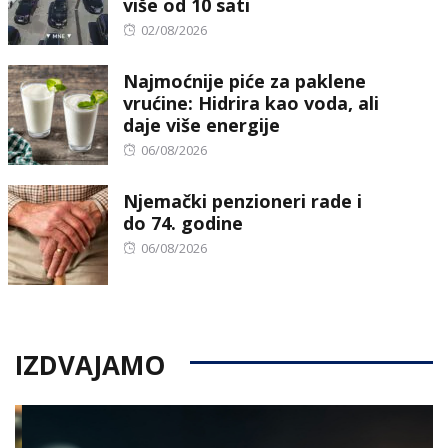
više od 10 sati
Posted
02/08/2026
on
Najmoćnije piće za paklene
vrućine: Hidrira kao voda, ali
daje više energije
Posted
06/08/2026
on
Njemački penzioneri rade i
do 74. godine
Posted
06/08/2026
on
IZDVAJAMO