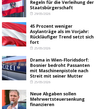
Regeln für die Verleihung der
Staatsbürgerschaft
Posted
29/05/2026
on
45 Prozent weniger
Asylanträge als im Vorjahr:
Rückläufiger Trend setzt sich
fort
Posted
25/05/2026
on
Drama in Wien-Floridsdorf:
Bosnier bedroht Passanten
mit Maschinenpistole nach
Streit mit seiner Mutter
Posted
25/05/2026
on
Neue Abgaben sollen
Mehrwertsteuersenkung
finanzieren