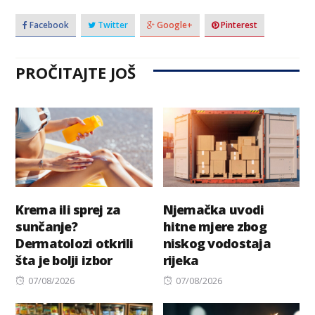
Facebook
Twitter
Google+
Pinterest
PROČITAJTE JOŠ
Krema ili sprej za
Njemačka uvodi
sunčanje?
hitne mjere zbog
Dermatolozi otkrili
niskog vodostaja
šta je bolji izbor
rijeka
Posted
Posted
07/08/2026
07/08/2026
on
on