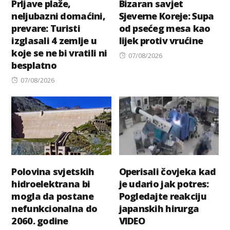
Prljave plaže,
Bizaran savjet
neljubazni domaćini,
Sjeverne Koreje: Supa
prevare: Turisti
od psećeg mesa kao
izglasali 4 zemlje u
lijek protiv vrućine
koje se ne bi vratili ni
Posted
07/08/2026
besplatno
on
Posted
07/08/2026
on
Polovina svjetskih
Operisali čovjeka kad
hidroelektrana bi
je udario jak potres:
mogla da postane
Pogledajte reakciju
nefunkcionalna do
japanskih hirurga
2060. godine
VIDEO