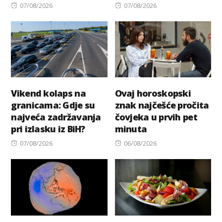
Posted
Posted
07/08/2026
07/08/2026
on
on
Vikend kolaps na
Ovaj horoskopski
granicama: Gdje su
znak najčešće pročita
najveća zadržavanja
čovjeka u prvih pet
pri izlasku iz BiH?
minuta
Posted
Posted
07/08/2026
06/08/2026
on
on