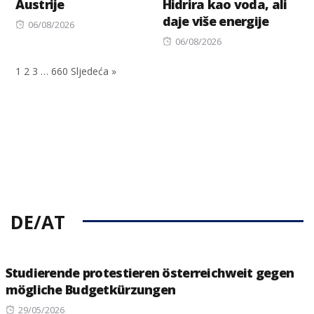
Austrije
Hidrira kao voda, ali
daje više energije
Posted
06/08/2026
on
Posted
06/08/2026
on
1
2
3
…
660
Sljedeća »
DE/AT
Studierende protestieren österreichweit gegen
mögliche Budgetkürzungen
Posted
29/05/2026