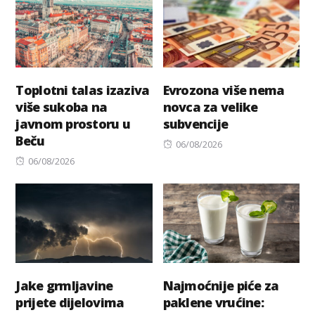
Toplotni talas izaziva
Evrozona više nema
više sukoba na
novca za velike
javnom prostoru u
subvencije
Beču
Posted
06/08/2026
Posted
on
06/08/2026
on
Jake grmljavine
Najmoćnije piće za
prijete dijelovima
paklene vrućine: