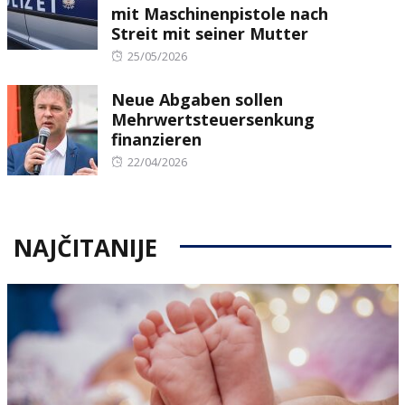
mit Maschinenpistole nach
Streit mit seiner Mutter
Posted
25/05/2026
on
Neue Abgaben sollen
Mehrwertsteuersenkung
finanzieren
Posted
22/04/2026
on
NAJČITANIJE