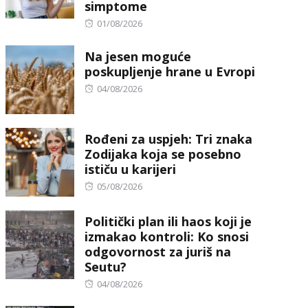
simptome
Posted
01/08/2026
on
Na jesen moguće
poskupljenje hrane u Evropi
Posted
04/08/2026
on
Rođeni za uspjeh: Tri znaka
Zodijaka koja se posebno
ističu u karijeri
Posted
05/08/2026
on
Politički plan ili haos koji je
izmakao kontroli: Ko snosi
odgovornost za juriš na
Seutu?
Posted
04/08/2026
on