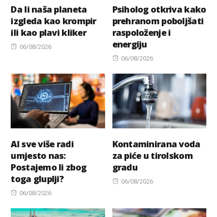
Da li naša planeta
Psiholog otkriva kako
izgleda kao krompir
prehranom poboljšati
ili kao plavi kliker
raspoloženje i
energiju
Posted
06/08/2026
on
Posted
06/08/2026
on
AI sve više radi
Kontaminirana voda
umjesto nas:
za piće u tirolskom
Postajemo li zbog
gradu
toga gluplji?
Posted
06/08/2026
Posted
on
06/08/2026
on