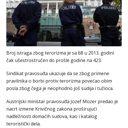
Broj istraga zbog terorizma je sa 68 u 2013. godini
čak ušestrostručen do prošle godine na 423.
Sindikat pravosuđa ukazuje da se zbog primene
pravilnika o borbi protiv terorizma povećao obim
posla zbog čega je neophodno još sudija i tužioca.
Austrijski ministar pravosuđa Jozef Mozer predao je
nacrt izmene Krivičnog zakona proširujući
nadležnosti domaćih sudova, kao i katalog
teroristički dela.