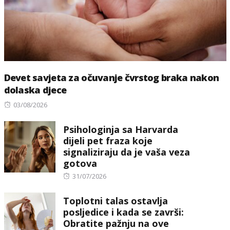
Devet savjeta za očuvanje čvrstog braka nakon
dolaska djece
Posted
03/08/2026
on
Psihologinja sa Harvarda
dijeli pet fraza koje
signaliziraju da je vaša veza
gotova
Posted
31/07/2026
on
Toplotni talas ostavlja
posljedice i kada se završi:
Obratite pažnju na ove