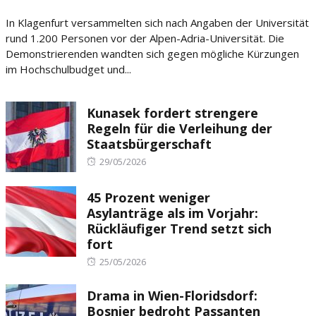
on
In Klagenfurt versammelten sich nach Angaben der Universität
rund 1.200 Personen vor der Alpen-Adria-Universität. Die
Demonstrierenden wandten sich gegen mögliche Kürzungen
im Hochschulbudget und...
Kunasek fordert strengere
Regeln für die Verleihung der
Staatsbürgerschaft
Posted
29/05/2026
on
45 Prozent weniger
Asylanträge als im Vorjahr:
Rückläufiger Trend setzt sich
fort
Posted
25/05/2026
on
Drama in Wien-Floridsdorf:
Bosnier bedroht Passanten