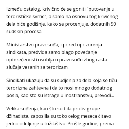
Između ostalog, krivično će se goniti “putovanje u
terorističke svrhe”, a samo na osnovu tog krivičnog
dela biće godišnje, kako se procenjuje, dodatnih 50
sudskih procesa.
Ministarstvo pravosuđa, i pored upozorenja
sindikata, predviđa samo blago povećanje
opterećenosti osoblja u pravosuđu zbog rasta
slučaja vezanih za terorizam.
Sindikati ukazuju da su sudjenja za dela koja se tiču
terorizma zahtevna i da to nosi mnogo dodatnog
posla, kao sto su istrage u inostranstvu, prevodi…
Velika suđenja, kao što su bila protiv grupe
džihadista, zaposlila su toko celog meseca čitavo
jedno odeljenje u tužilaštvu. Prošle godine, prema