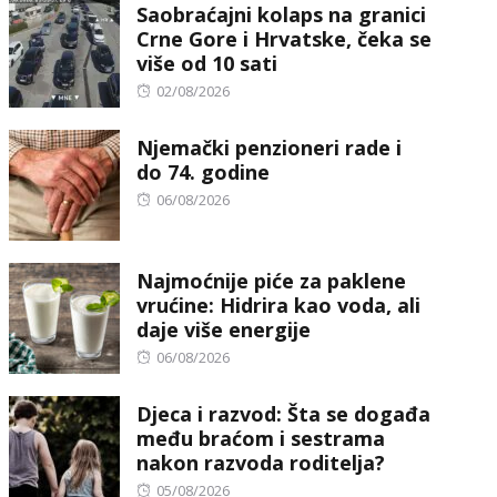
Saobraćajni kolaps na granici
Crne Gore i Hrvatske, čeka se
više od 10 sati
Posted
02/08/2026
on
Njemački penzioneri rade i
do 74. godine
Posted
06/08/2026
on
Najmoćnije piće za paklene
vrućine: Hidrira kao voda, ali
daje više energije
Posted
06/08/2026
on
Djeca i razvod: Šta se događa
među braćom i sestrama
nakon razvoda roditelja?
Posted
05/08/2026