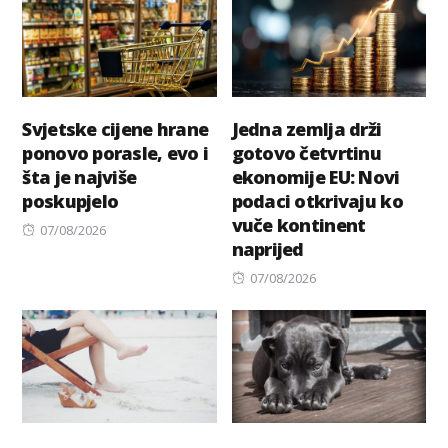
Svjetske cijene hrane
Jedna zemlja drži
ponovo porasle, evo i
gotovo četvrtinu
šta je najviše
ekonomije EU: Novi
poskupjelo
podaci otkrivaju ko
vuče kontinent
Posted
07/08/2026
naprijed
on
Posted
07/08/2026
on