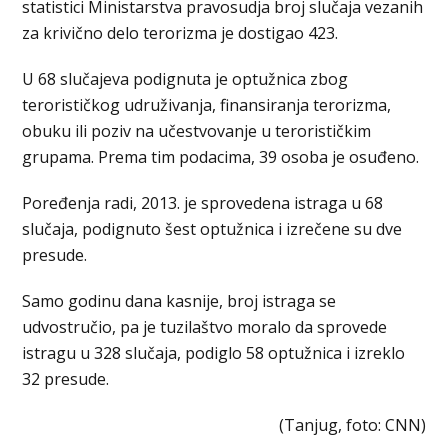
statistici Ministarstva pravosudja broj slučaja vezanih
za krivično delo terorizma je dostigao 423.
U 68 slučajeva podignuta je optužnica zbog
terorističkog udruživanja, finansiranja terorizma,
obuku ili poziv na učestvovanje u terorističkim
grupama. Prema tim podacima, 39 osoba je osuđeno.
Poređenja radi, 2013. je sprovedena istraga u 68
slučaja, podignuto šest optužnica i izrečene su dve
presude.
Samo godinu dana kasnije, broj istraga se
udvostručio, pa je tuzilaštvo moralo da sprovede
istragu u 328 slučaja, podiglo 58 optužnica i izreklo
32 presude.
(Tanjug, foto: CNN)