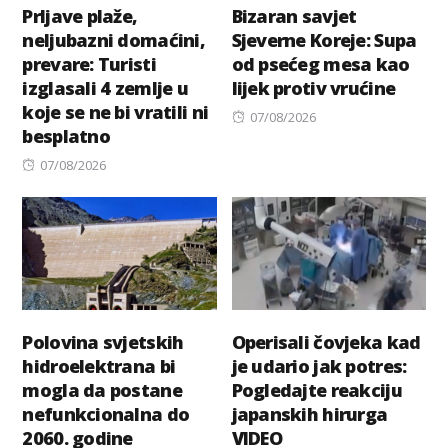
Prljave plaže,
Bizaran savjet
neljubazni domaćini,
Sjeverne Koreje: Supa
prevare: Turisti
od psećeg mesa kao
izglasali 4 zemlje u
lijek protiv vrućine
koje se ne bi vratili ni
Posted
07/08/2026
besplatno
on
Posted
07/08/2026
on
Polovina svjetskih
Operisali čovjeka kad
hidroelektrana bi
je udario jak potres:
mogla da postane
Pogledajte reakciju
nefunkcionalna do
japanskih hirurga
2060. godine
VIDEO