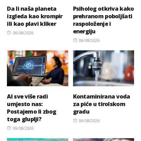
Da li naša planeta
Psiholog otkriva kako
izgleda kao krompir
prehranom poboljšati
ili kao plavi kliker
raspoloženje i
energiju
Posted
06/08/2026
on
Posted
06/08/2026
on
AI sve više radi
Kontaminirana voda
umjesto nas:
za piće u tirolskom
Postajemo li zbog
gradu
toga gluplji?
Posted
06/08/2026
Posted
on
06/08/2026
on