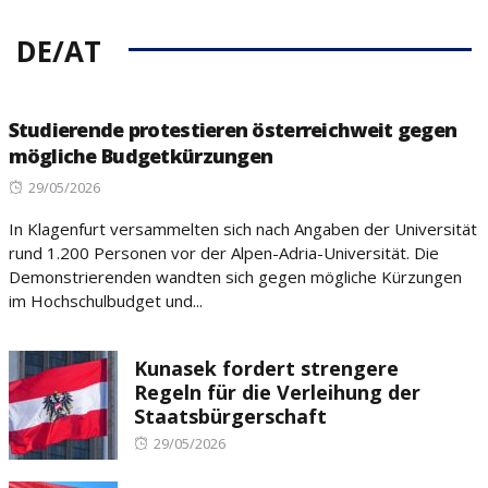
DE/AT
Studierende protestieren österreichweit gegen
mögliche Budgetkürzungen
Posted
29/05/2026
on
In Klagenfurt versammelten sich nach Angaben der Universität
rund 1.200 Personen vor der Alpen-Adria-Universität. Die
Demonstrierenden wandten sich gegen mögliche Kürzungen
im Hochschulbudget und...
Kunasek fordert strengere
Regeln für die Verleihung der
Staatsbürgerschaft
Posted
29/05/2026
on