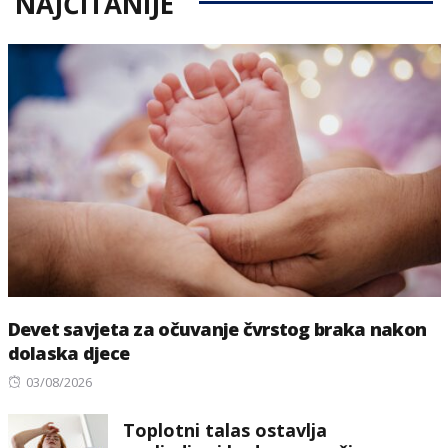
NAJČITANIJE
Devet savjeta za očuvanje čvrstog braka nakon
dolaska djece
Posted
03/08/2026
on
Toplotni talas ostavlja