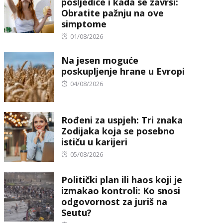
posljedice i kada se završi:
Obratite pažnju na ove
simptome
Posted
01/08/2026
on
Na jesen moguće
poskupljenje hrane u Evropi
Posted
04/08/2026
on
Rođeni za uspjeh: Tri znaka
Zodijaka koja se posebno
ističu u karijeri
Posted
05/08/2026
on
Politički plan ili haos koji je
izmakao kontroli: Ko snosi
odgovornost za juriš na
Seutu?