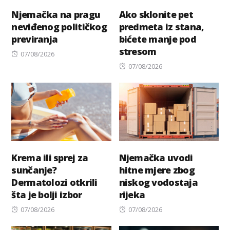
Njemačka na pragu
Ako sklonite pet
neviđenog političkog
predmeta iz stana,
previranja
bićete manje pod
stresom
Posted
07/08/2026
on
Posted
07/08/2026
on
Krema ili sprej za
Njemačka uvodi
sunčanje?
hitne mjere zbog
Dermatolozi otkrili
niskog vodostaja
šta je bolji izbor
rijeka
Posted
Posted
07/08/2026
07/08/2026
on
on