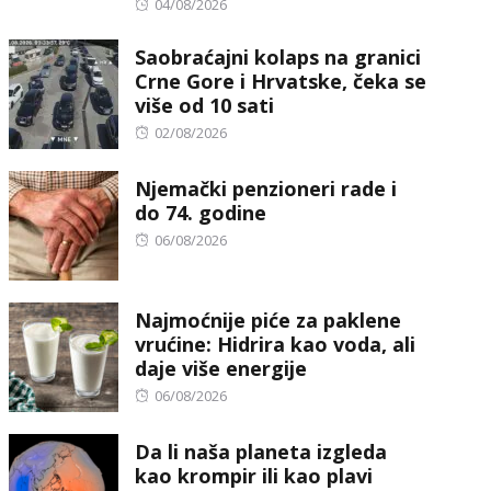
Posted
04/08/2026
on
Saobraćajni kolaps na granici
Crne Gore i Hrvatske, čeka se
više od 10 sati
Posted
02/08/2026
on
Njemački penzioneri rade i
do 74. godine
Posted
06/08/2026
on
Najmoćnije piće za paklene
vrućine: Hidrira kao voda, ali
daje više energije
Posted
06/08/2026
on
Da li naša planeta izgleda
kao krompir ili kao plavi