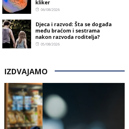
kliker
Posted
06/08/2026
on
Djeca i razvod: Šta se događa
među braćom i sestrama
nakon razvoda roditelja?
Posted
05/08/2026
on
IZDVAJAMO