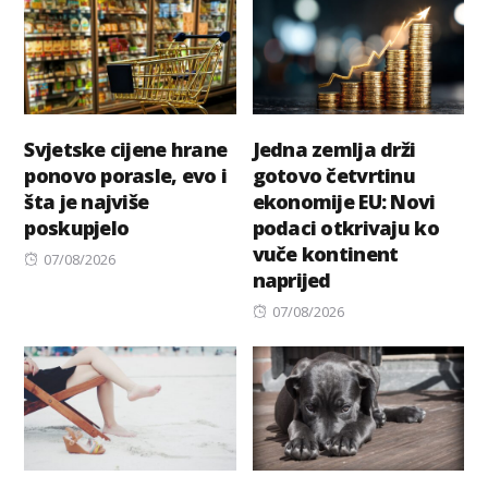
Svjetske cijene hrane
Jedna zemlja drži
ponovo porasle, evo i
gotovo četvrtinu
šta je najviše
ekonomije EU: Novi
poskupjelo
podaci otkrivaju ko
vuče kontinent
Posted
07/08/2026
naprijed
on
Posted
07/08/2026
on