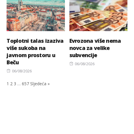
Toplotni talas izaziva
Evrozona više nema
više sukoba na
novca za velike
javnom prostoru u
subvencije
Beču
Posted
06/08/2026
Posted
on
06/08/2026
on
1
2
3
…
657
Sljedeća »