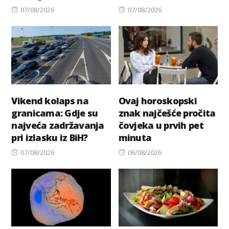
Posted
Posted
07/08/2026
07/08/2026
on
on
Vikend kolaps na
Ovaj horoskopski
granicama: Gdje su
znak najčešće pročita
najveća zadržavanja
čovjeka u prvih pet
pri izlasku iz BiH?
minuta
Posted
Posted
07/08/2026
06/08/2026
on
on