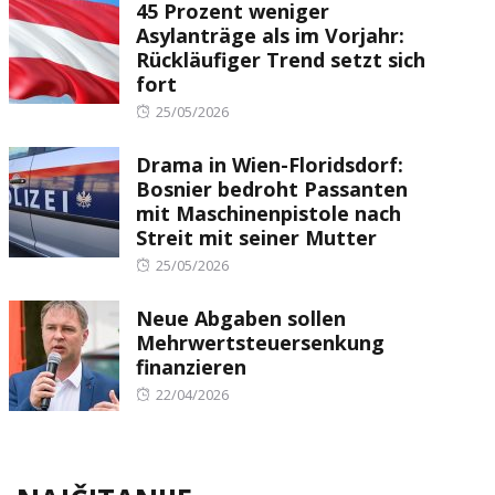
45 Prozent weniger
Asylanträge als im Vorjahr:
Rückläufiger Trend setzt sich
fort
Posted
25/05/2026
on
Drama in Wien-Floridsdorf:
Bosnier bedroht Passanten
mit Maschinenpistole nach
Streit mit seiner Mutter
Posted
25/05/2026
on
Neue Abgaben sollen
Mehrwertsteuersenkung
finanzieren
Posted
22/04/2026
on