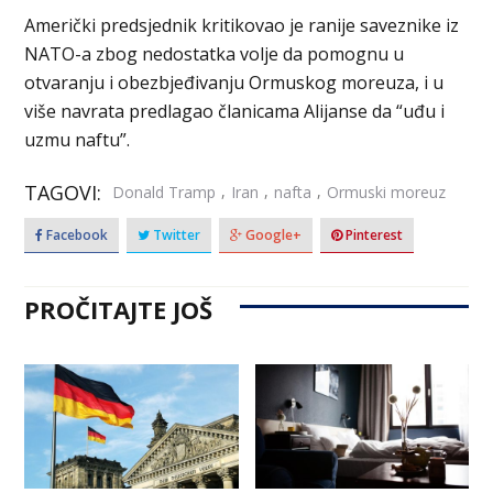
Američki predsjednik kritikovao je ranije saveznike iz
NATO-a zbog nedostatka volje da pomognu u
otvaranju i obezbjeđivanju Ormuskog moreuza, i u
više navrata predlagao članicama Alijanse da “uđu i
uzmu naftu”.
TAGOVI:
,
,
,
Donald Tramp
Iran
nafta
Ormuski moreuz
Facebook
Twitter
Google+
Pinterest
PROČITAJTE JOŠ