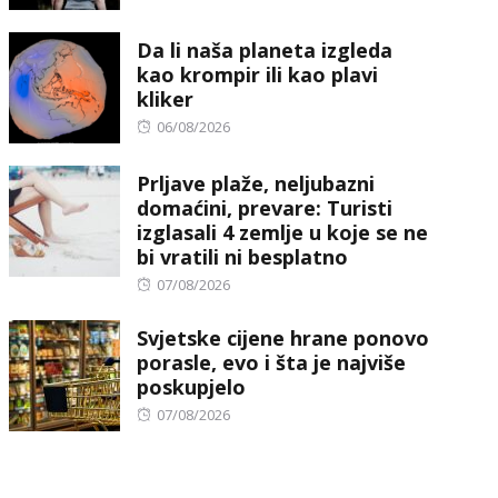
on
Da li naša planeta izgleda
kao krompir ili kao plavi
kliker
Posted
06/08/2026
on
Prljave plaže, neljubazni
domaćini, prevare: Turisti
izglasali 4 zemlje u koje se ne
bi vratili ni besplatno
Posted
07/08/2026
on
Svjetske cijene hrane ponovo
porasle, evo i šta je najviše
poskupjelo
Posted
07/08/2026
on