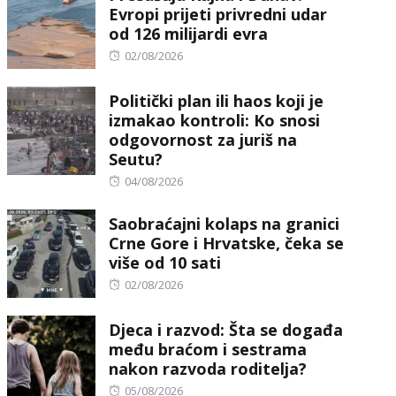
Evropi prijeti privredni udar
od 126 milijardi evra
Posted
02/08/2026
on
Politički plan ili haos koji je
izmakao kontroli: Ko snosi
odgovornost za juriš na
Seutu?
Posted
04/08/2026
on
Saobraćajni kolaps na granici
Crne Gore i Hrvatske, čeka se
više od 10 sati
Posted
02/08/2026
on
Djeca i razvod: Šta se događa
među braćom i sestrama
nakon razvoda roditelja?
Posted
05/08/2026