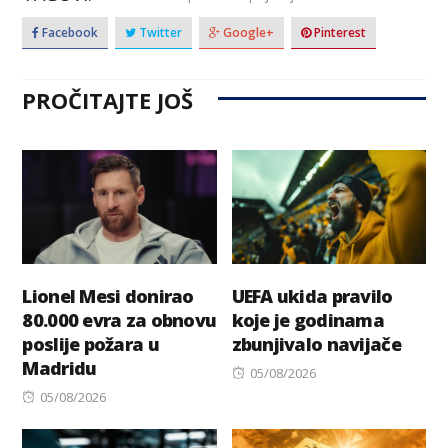
Facebook
Twitter
Google+
Pinterest
PROČITAJTE JOŠ
Lionel Mesi donirao
UEFA ukida pravilo
80.000 evra za obnovu
koje je godinama
poslije požara u
zbunjivalo navijače
Madridu
Posted
05/08/2026
Posted
on
05/08/2026
on