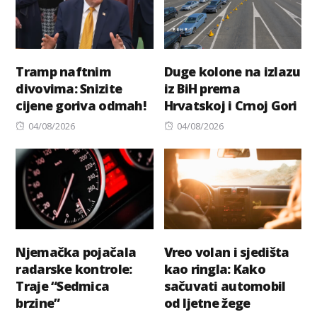
Tramp naftnim
Duge kolone na izlazu
divovima: Snizite
iz BiH prema
cijene goriva odmah!
Hrvatskoj i Crnoj Gori
Posted
Posted
04/08/2026
04/08/2026
on
on
Njemačka pojačala
Vreo volan i sjedišta
radarske kontrole:
kao ringla: Kako
Traje “Sedmica
sačuvati automobil
brzine”
od ljetne žege