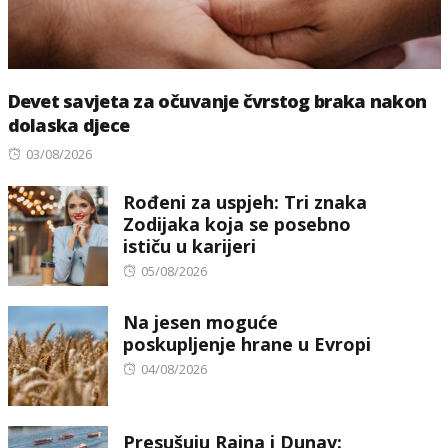
Devet savjeta za očuvanje čvrstog braka nakon
dolaska djece
Posted
03/08/2026
on
Rođeni za uspjeh: Tri znaka
Zodijaka koja se posebno
ističu u karijeri
Posted
05/08/2026
on
Na jesen moguće
poskupljenje hrane u Evropi
Posted
04/08/2026
on
Presušuju Rajna i Dunav: