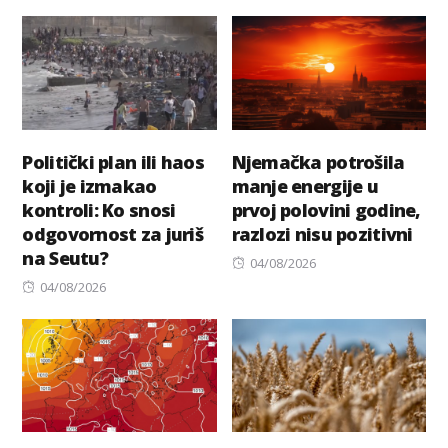
on
Politički plan ili haos
Njemačka potrošila
koji je izmakao
manje energije u
kontroli: Ko snosi
prvoj polovini godine,
odgovornost za juriš
razlozi nisu pozitivni
na Seutu?
Posted
04/08/2026
Posted
on
04/08/2026
on