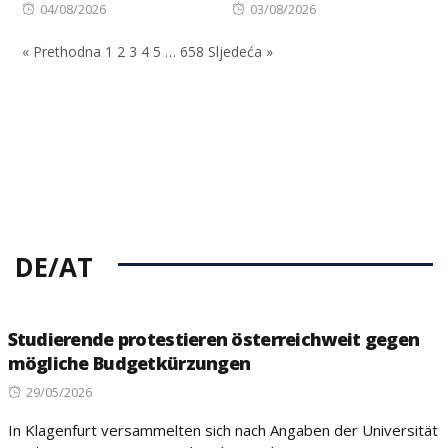
Posted
Posted
04/08/2026
03/08/2026
on
on
« Prethodna
1
2
3
4
5
…
658
Sljedeća »
DE/AT
Studierende protestieren österreichweit gegen
mögliche Budgetkürzungen
Posted
29/05/2026
on
In Klagenfurt versammelten sich nach Angaben der Universität