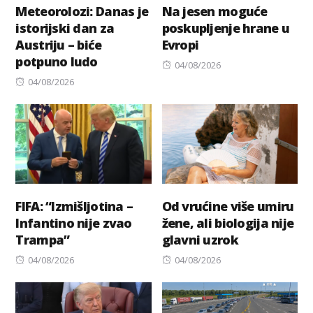
Meteorolozi: Danas je
Na jesen moguće
istorijski dan za
poskupljenje hrane u
Austriju – biće
Evropi
potpuno ludo
Posted
04/08/2026
Posted
on
04/08/2026
on
FIFA: “Izmišljotina –
Od vrućine više umiru
Infantino nije zvao
žene, ali biologija nije
Trampa”
glavni uzrok
Posted
Posted
04/08/2026
04/08/2026
on
on