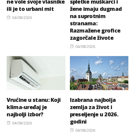
ne vole svoje vlasnike
spletke muškarci i
ili je to urbani mit
žene imaju dugmad
na suprotnim
Posted
04/08/2026
stranama:
on
Razmažene grofice
zagorčale živote
Posted
04/08/2026
on
Vrućine u stanu: Koji
Izabrana najbolja
klima-uređaj je
zemlja za život i
najbolji izbor?
preseljenje u 2026.
godini
Posted
04/08/2026
on
Posted
04/08/2026