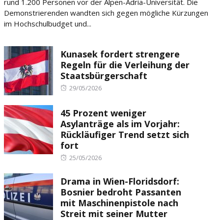
rund 1.200 Personen vor der Alpen-Adria-Universität. Die
Demonstrierenden wandten sich gegen mögliche Kürzungen
im Hochschulbudget und...
Kunasek fordert strengere
Regeln für die Verleihung der
Staatsbürgerschaft
Posted
29/05/2026
on
45 Prozent weniger
Asylanträge als im Vorjahr:
Rückläufiger Trend setzt sich
fort
Posted
25/05/2026
on
Drama in Wien-Floridsdorf:
Bosnier bedroht Passanten
mit Maschinenpistole nach
Streit mit seiner Mutter