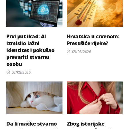
Prvi put ikad: AI
Hrvatska u crvenom:
izmislio lažni
Presušiće rijeke?
identitet i pokušao
Posted
05/08/2026
prevariti stvarnu
on
osobu
Posted
05/08/2026
on
Da li mačke stvarno
Zbog istorijske