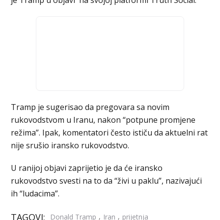
je Tramp u objavi na svojoj platformi Truth Social.
Tramp je sugerisao da pregovara sa novim
rukovodstvom u Iranu, nakon “potpune promjene
režima”. Ipak, komentatori često ističu da aktuelni rat
nije srušio iransko rukovodstvo.
U ranijoj objavi zaprijetio je da će iransko
rukovodstvo svesti na to da “živi u paklu”, nazivajući
ih “ludacima”.
TAGOVI:
,
,
Donald Tramp
Iran
prijetnja