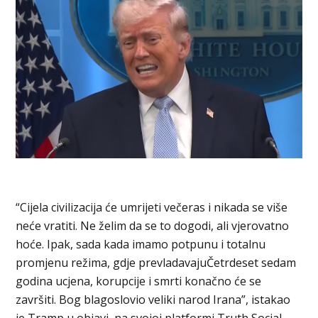
“Cijela civilizacija će umrijeti večeras i nikada se više
neće vratiti. Ne želim da se to dogodi, ali vjerovatno
hoće. Ipak, sada kada imamo potpunu i totalnu
promjenu režima, gdje prevladavajuČetrdeset sedam
godina ucjena, korupcije i smrti konačno će se
završiti. Bog blagoslovio veliki narod Irana”, istakao