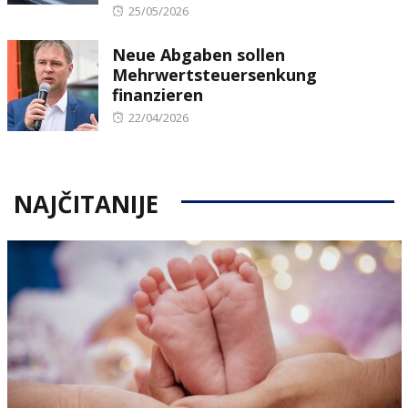
Posted
25/05/2026
on
Neue Abgaben sollen
Mehrwertsteuersenkung
finanzieren
Posted
22/04/2026
on
NAJČITANIJE