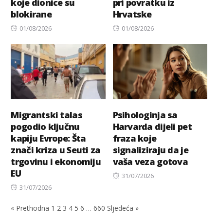
koje dionice su
pri povratku iz
blokirane
Hrvatske
Posted
Posted
01/08/2026
01/08/2026
on
on
Migrantski talas
Psihologinja sa
pogodio ključnu
Harvarda dijeli pet
kapiju Evrope: Šta
fraza koje
znači kriza u Seuti za
signaliziraju da je
trgovinu i ekonomiju
vaša veza gotova
EU
Posted
31/07/2026
Posted
on
31/07/2026
on
« Prethodna
1
2
3
4
5
6
…
660
Sljedeća »