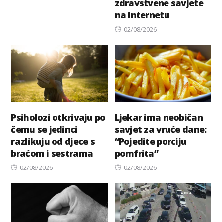
zdravstvene savjete
on
na internetu
Posted
02/08/2026
on
Psiholozi otkrivaju po
Ljekar ima neobičan
čemu se jedinci
savjet za vruće dane:
razlikuju od djece s
“Pojedite porciju
braćom i sestrama
pomfrita”
Posted
Posted
02/08/2026
02/08/2026
on
on