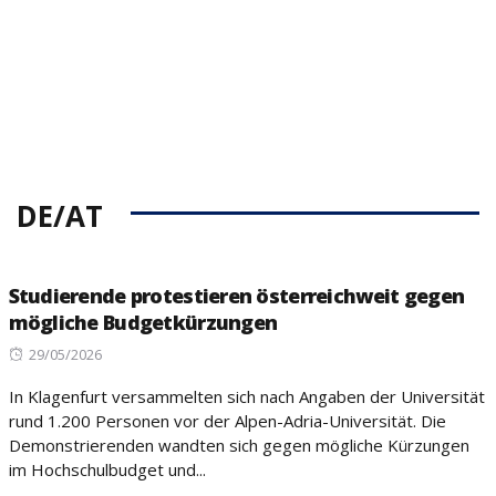
DE/AT
Studierende protestieren österreichweit gegen
mögliche Budgetkürzungen
Posted
29/05/2026
on
In Klagenfurt versammelten sich nach Angaben der Universität
rund 1.200 Personen vor der Alpen-Adria-Universität. Die
Demonstrierenden wandten sich gegen mögliche Kürzungen
im Hochschulbudget und...