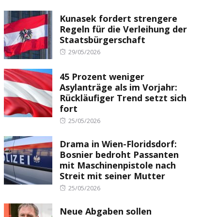
Kunasek fordert strengere
Regeln für die Verleihung der
Staatsbürgerschaft
Posted
29/05/2026
on
45 Prozent weniger
Asylanträge als im Vorjahr:
Rückläufiger Trend setzt sich
fort
Posted
25/05/2026
on
Drama in Wien-Floridsdorf:
Bosnier bedroht Passanten
mit Maschinenpistole nach
Streit mit seiner Mutter
Posted
25/05/2026
on
Neue Abgaben sollen