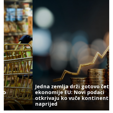
Jedna zemlja drži gotovo četvrtinu
ekonomije EU: Novi podaci
otkrivaju ko vuče kontinent
naprijed