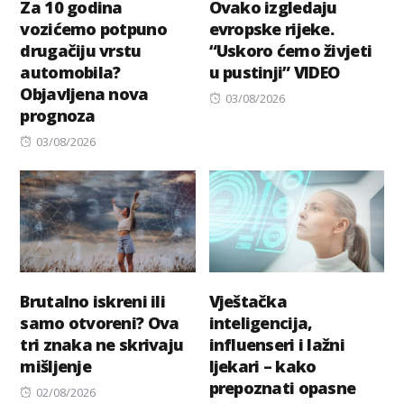
Za 10 godina
Ovako izgledaju
vozićemo potpuno
evropske rijeke.
drugačiju vrstu
“Uskoro ćemo živjeti
automobila?
u pustinji” VIDEO
Objavljena nova
Posted
03/08/2026
prognoza
on
Posted
03/08/2026
on
Brutalno iskreni ili
Vještačka
samo otvoreni? Ova
inteligencija,
tri znaka ne skrivaju
influenseri i lažni
mišljenje
ljekari – kako
prepoznati opasne
Posted
02/08/2026