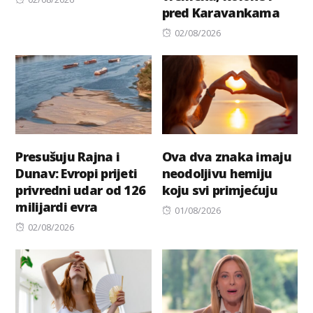
pred Karavankama
on
Posted
02/08/2026
on
Presušuju Rajna i
Ova dva znaka imaju
Dunav: Evropi prijeti
neodoljivu hemiju
privredni udar od 126
koju svi primјećuju
milijardi evra
Posted
01/08/2026
Posted
on
02/08/2026
on