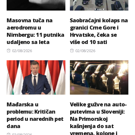
Masovna tuča na
Saobraćajni kolaps na
aerodromu u
granici Crne Gore i
Nirnbergu: 11 putnika
Hrvatske, čeka se
udaljeno sa leta
više od 10 sati
Posted
Posted
02/08/2026
02/08/2026
on
on
Mađarska u
Velike gužve na auto-
problemu: Kritičan
putevima u Sloveniji:
period u narednih pet
Na Primorskoj
dana
kašnjenja do sat
vremena, kolone i
Posted
02/08/2026