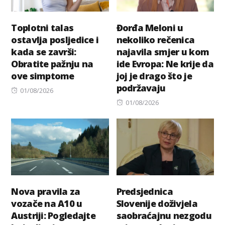
Toplotni talas
Đorđa Meloni u
ostavlja posljedice i
nekoliko rečenica
kada se završi:
najavila smjer u kom
Obratite pažnju na
ide Evropa: Ne krije da
ove simptome
joj je drago što je
podržavaju
Posted
01/08/2026
on
Posted
01/08/2026
on
Nova pravila za
Predsjednica
vozače na A10 u
Slovenije doživjela
Austriji: Pogledajte
saobraćajnu nezgodu