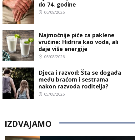
do 74. godine
Posted
06/08/2026
on
Najmoćnije piće za paklene
vrućine: Hidrira kao voda, ali
daje više energije
Posted
06/08/2026
on
Djeca i razvod: Šta se događa
među braćom i sestrama
nakon razvoda roditelja?
Posted
05/08/2026
on
IZDVAJAMO