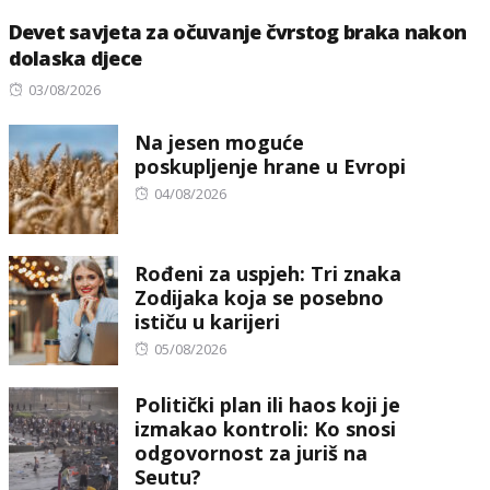
Devet savjeta za očuvanje čvrstog braka nakon
dolaska djece
Posted
03/08/2026
on
Na jesen moguće
poskupljenje hrane u Evropi
Posted
04/08/2026
on
Rođeni za uspjeh: Tri znaka
Zodijaka koja se posebno
ističu u karijeri
Posted
05/08/2026
on
Politički plan ili haos koji je
izmakao kontroli: Ko snosi
odgovornost za juriš na
Seutu?