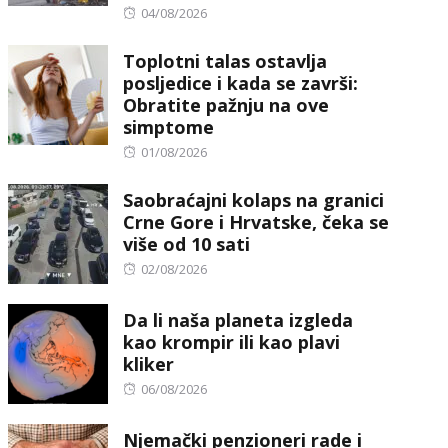
Posted
04/08/2026
on
Toplotni talas ostavlja
posljedice i kada se završi:
Obratite pažnju na ove
simptome
Posted
01/08/2026
on
Saobraćajni kolaps na granici
Crne Gore i Hrvatske, čeka se
više od 10 sati
Posted
02/08/2026
on
Da li naša planeta izgleda
kao krompir ili kao plavi
kliker
Posted
06/08/2026
on
Njemački penzioneri rade i