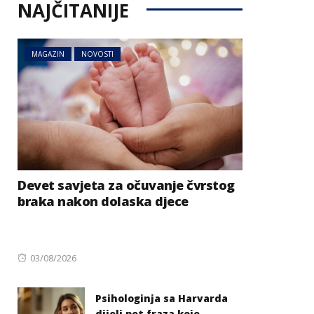
NAJČITANIJE
MAGAZIN
NOVOSTI
Devet savjeta za očuvanje čvrstog
braka nakon dolaska djece
Posted
03/08/2026
on
Psihologinja sa Harvarda
dijeli pet fraza koje