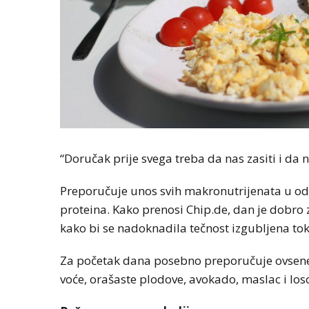
“Doručak prije svega treba da nas zasiti i da
Preporučuje unos svih makronutrijenata u od
proteina. Kako prenosi Chip.de, dan je dobro z
kako bi se nadoknadila tečnost izgubljena to
Za početak dana posebno preporučuje ovsene pah
voće, orašaste plodove, avokado, maslac i los