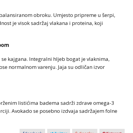
izbalansiranom obroku. Umjesto pripreme u šerpi,
nost je visok sadržaj vlakana i proteina, koji
ebom
 se kajgana. Integralni hljeb bogat je vlaknima,
ose normalnom varenju. Jaja su odličan izvor
prženim listićima badema sadrži zdrave omega-3
rciji. Avokado se posebno izdvaja sadržajem folne