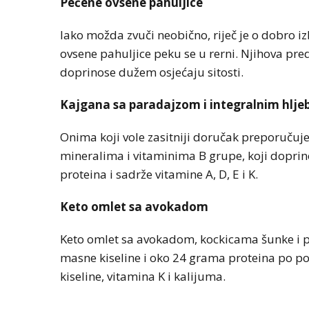
Pečene ovsene pahuljice
Iako možda zvuči neobično, riječ je o dobro 
ovsene pahuljice peku se u rerni. Njihova pred
doprinose dužem osjećaju sitosti.
Kajgana sa paradajzom i integralnim hlj
Onima koji vole zasitniji doručak preporučuje
mineralima i vitaminima B grupe, koji doprin
proteina i sadrže vitamine A, D, E i K.
Keto omlet sa avokadom
Keto omlet sa avokadom, kockicama šunke i 
masne kiseline i oko 24 grama proteina po po
kiseline, vitamina K i kalijuma.