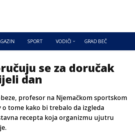
GAZIN
SPORT
VODIČI
GRAD BEČ
ručuju se za doručak
ijeli dan
 Frobeze, profesor na Njemačkom sportskom
v o tome kako bi trebalo da izgleda
ostavna recepta koja organizmu ujutru
je.