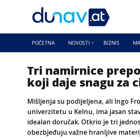
POČETNA
NOVOSTI
BIZNIS
MA
Tri namirnice prepo
koji daje snagu za c
Mišljenja su podijeljena, ali Ingo
univerzitetu u Kelnu, ima jasan sta
idealan doručak. Otkrio je tri jedn
obezbjeđuju važne hranljive materi