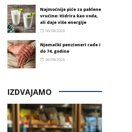
on
Najmoćnije piće za paklene
vrućine: Hidrira kao voda,
ali daje više energije
Posted
06/08/2026
on
Njemački penzioneri rade i
do 74. godine
Posted
06/08/2026
on
IZDVAJAMO