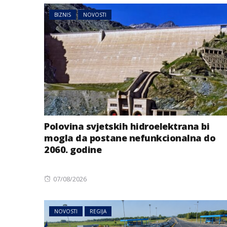
BIZNIS
NOVOSTI
Polovina svjetskih hidroelektrana bi
mogla da postane nefunkcionalna do
2060. godine
Posted
07/08/2026
on
NOVOSTI
REGIJA