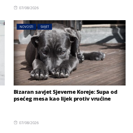
Posted
07/08/2026
on
NOVOSTI
SVIJET
Bizaran savjet Sjeverne Koreje: Supa od
psećeg mesa kao lijek protiv vrućine
Posted
07/08/2026
on