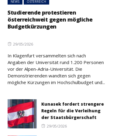
NEWS
ÖSTERREICH
Studierende protestieren
österreichweit gegen mögliche
Budgetkürzungen
Posted
29/05/2026
on
In Klagenfurt versammelten sich nach
Angaben der Universität rund 1.200 Personen
vor der Alpen-Adria-Universität. Die
Demonstrierenden wandten sich gegen
mögliche Kürzungen im Hochschulbudget und...
Kunasek fordert strengere
Regeln für die Verleihung
der Staatsbürgerschaft
Posted
29/05/2026
on