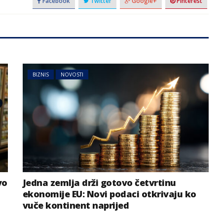
Facebook
Twitter
Google+
Pinterest
BIZNIS
NOVOSTI
vo
Jedna zemlja drži gotovo četvrtinu
ekonomije EU: Novi podaci otkrivaju ko
vuče kontinent naprijed