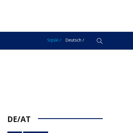
Srpski /
Deutsch /
DE/AT