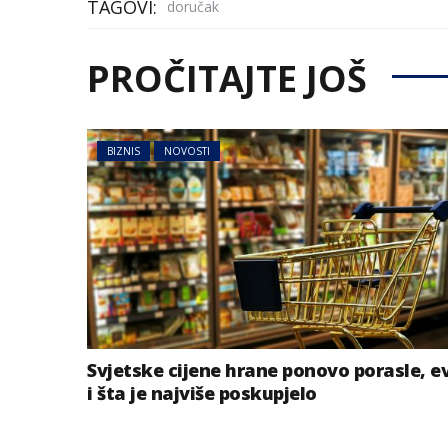
TAGOVI:
doručak
PROČITAJTE JOŠ
BIZNIS
NOVOSTI
Svjetske cijene hrane ponovo porasle, e
i šta je najviše poskupjelo