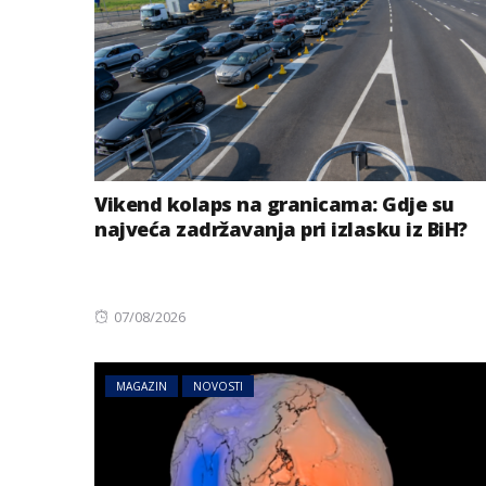
Vikend kolaps na granicama: Gdje su
najveća zadržavanja pri izlasku iz BiH?
BIZNIS
Posted
07/08/2026
Energetski probl
on
niskog vodostaj
MAGAZIN
NOVOSTI