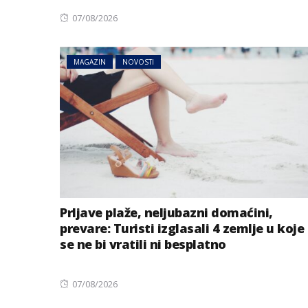
Posted
07/08/2026
on
MAGAZIN
NOVOSTI
Prljave plaže, neljubazni domaćini,
prevare: Turisti izglasali 4 zemlje u koje
se ne bi vratili ni besplatno
Posted
07/08/2026
on