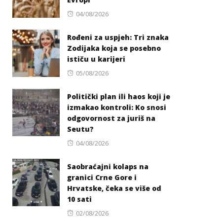
Posted
04/08/2026
on
Rođeni za uspjeh: Tri znaka
Zodijaka koja se posebno
ističu u karijeri
Posted
05/08/2026
on
Politički plan ili haos koji je
izmakao kontroli: Ko snosi
odgovornost za juriš na
Seutu?
Posted
04/08/2026
on
Saobraćajni kolaps na
granici Crne Gore i
Hrvatske, čeka se više od
10 sati
Posted
02/08/2026