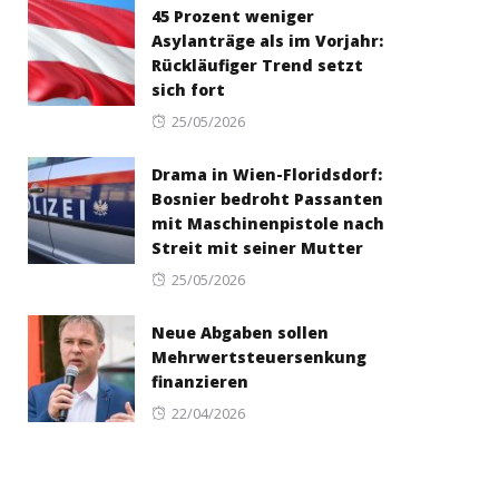
45 Prozent weniger
Asylanträge als im Vorjahr:
Rückläufiger Trend setzt
sich fort
Posted
25/05/2026
on
Drama in Wien-Floridsdorf:
Bosnier bedroht Passanten
mit Maschinenpistole nach
Streit mit seiner Mutter
Posted
25/05/2026
on
Neue Abgaben sollen
Mehrwertsteuersenkung
finanzieren
Posted
22/04/2026
on