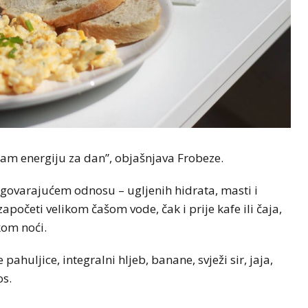
 nam energiju za dan”, objašnjava Frobeze.
govarajućem odnosu – ugljenih hidrata, masti i
apočeti velikom čašom vode, čak i prije kafe ili čaja,
kom noći.
uljice, integralni hljeb, banane, svježi sir, jaja,
os.