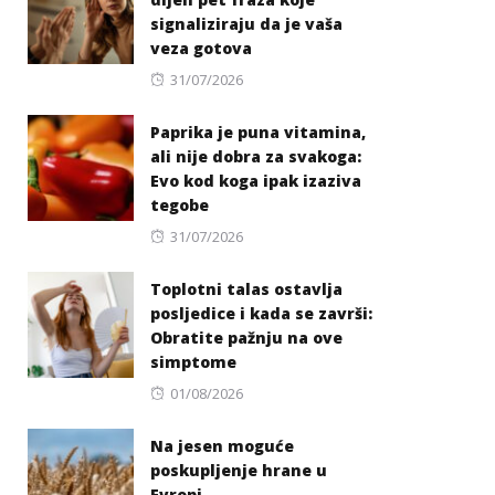
signaliziraju da je vaša
veza gotova
Posted
31/07/2026
on
Paprika je puna vitamina,
ali nije dobra za svakoga:
Evo kod koga ipak izaziva
tegobe
Posted
31/07/2026
on
Toplotni talas ostavlja
posljedice i kada se završi:
Obratite pažnju na ove
simptome
Posted
01/08/2026
on
Na jesen moguće
poskupljenje hrane u
Evropi