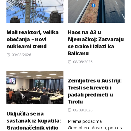
Mali reaktori, velika
Haos na A3 u
obećanja – novi
Njemačkoj: Zatvaraju
nuklearni trend
se trake i izlazi ka
Balkanu
Posted
09/08/2026
on
Posted
08/08/2026
on
Zemljotres u Austriji:
Tresli se kreveti i
padali predmeti u
Tirolu
Posted
08/08/2026
Uključila se na
on
sastanak iz kupatila:
Prema podacima
Gradonačelnik vidio
Geosphere Austria, potres