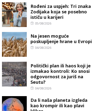
on
Rođeni za uspjeh: Tri znaka
Zodijaka koja se posebno
ističu u karijeri
Posted
05/08/2026
on
Na jesen moguće
poskupljenje hrane u Evropi
Posted
04/08/2026
on
Politički plan ili haos koji je
izmakao kontroli: Ko snosi
odgovornost za juriš na
Seutu?
Posted
04/08/2026
on
Da li naša planeta izgleda
kao krompir ili kao plavi