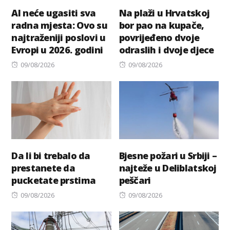
AI neće ugasiti sva
Na plaži u Hrvatskoj
radna mjesta: Ovo su
bor pao na kupače,
najtraženiji poslovi u
povrijeđeno dvoje
Evropi u 2026. godini
odraslih i dvoje djece
Posted
Posted
09/08/2026
09/08/2026
on
on
Da li bi trebalo da
Bjesne požari u Srbiji –
prestanete da
najteže u Deliblatskoj
pucketate prstima
peščari
Posted
Posted
09/08/2026
09/08/2026
on
on