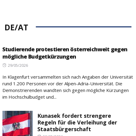
DE/AT
Studierende protestieren österreichweit gegen
mögliche Budgetkürzungen
Posted
29/05/2026
on
In Klagenfurt versammelten sich nach Angaben der Universität
rund 1.200 Personen vor der Alpen-Adria-Universität. Die
Demonstrierenden wandten sich gegen mögliche Kürzungen
im Hochschulbudget und...
Kunasek fordert strengere
Regeln für die Verleihung der
Staatsbürgerschaft