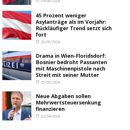
Posted
29/05/2026
on
45 Prozent weniger
Asylanträge als im Vorjahr:
Rückläufiger Trend setzt sich
fort
Posted
25/05/2026
on
Drama in Wien-Floridsdorf:
Bosnier bedroht Passanten
mit Maschinenpistole nach
Streit mit seiner Mutter
Posted
25/05/2026
on
Neue Abgaben sollen
Mehrwertsteuersenkung
finanzieren
Posted
22/04/2026
on