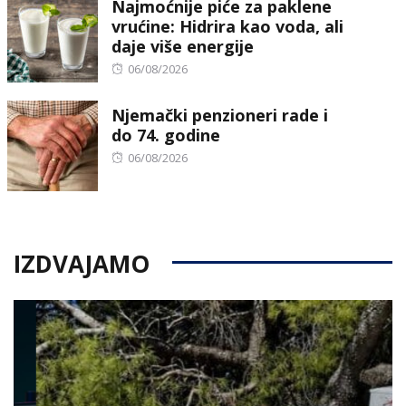
Najmoćnije piće za paklene
vrućine: Hidrira kao voda, ali
daje više energije
Posted
06/08/2026
on
Njemački penzioneri rade i
do 74. godine
Posted
06/08/2026
on
IZDVAJAMO