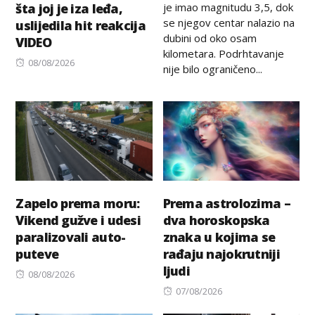
je imao magnitudu 3,5, dok
šta joj je iza leđa,
se njegov centar nalazio na
uslijedila hit reakcija
dubini od oko osam
VIDEO
kilometara. Podrhtavanje
Posted
08/08/2026
nije bilo ograničeno...
on
Zapelo prema moru:
Prema astrolozima –
Vikend gužve i udesi
dva horoskopska
paralizovali auto-
znaka u kojima se
puteve
rađaju najokrutniji
ljudi
Posted
08/08/2026
on
Posted
07/08/2026
on