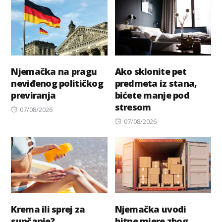
Njemačka na pragu
Ako sklonite pet
neviđenog političkog
predmeta iz stana,
previranja
bićete manje pod
stresom
Posted
07/08/2026
on
Posted
07/08/2026
on
Krema ili sprej za
Njemačka uvodi
sunčanje?
hitne mjere zbog