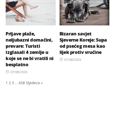
Prljave plaže,
Bizaran savjet
neljubazni domaćini,
Sjeverne Koreje: Supa
prevare: Turisti
od psećeg mesa kao
izglasali 4 zemlje u
lijek protiv vrućine
koje se ne bi vratili ni
Posted
07/08/2026
besplatno
on
Posted
07/08/2026
on
1
2
3
…
658
Sljedeća »