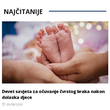
NAJČITANIJE
Devet savjeta za očuvanje čvrstog braka nakon
dolaska djece
Posted
03/08/2026