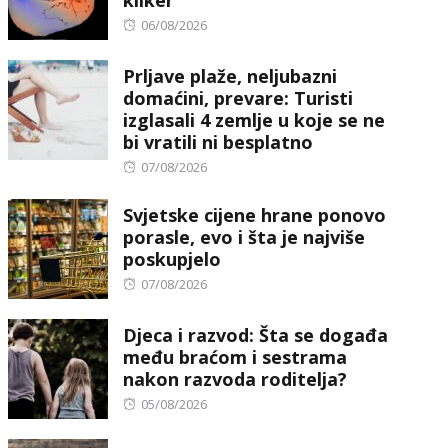
kliker
Posted
06/08/2026
on
Prljave plaže, neljubazni
domaćini, prevare: Turisti
izglasali 4 zemlje u koje se ne
bi vratili ni besplatno
Posted
07/08/2026
on
Svjetske cijene hrane ponovo
porasle, evo i šta je najviše
poskupjelo
Posted
07/08/2026
on
Djeca i razvod: Šta se događa
među braćom i sestrama
nakon razvoda roditelja?
Posted
05/08/2026
on