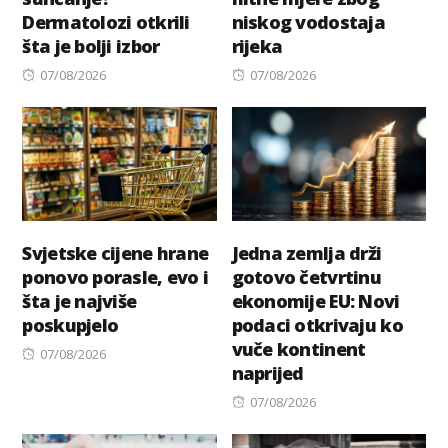
Dermatolozi otkrili
niskog vodostaja
šta je bolji izbor
rijeka
Posted
Posted
07/08/2026
07/08/2026
on
on
Svjetske cijene hrane
Jedna zemlja drži
ponovo porasle, evo i
gotovo četvrtinu
šta je najviše
ekonomije EU: Novi
poskupjelo
podaci otkrivaju ko
vuče kontinent
Posted
07/08/2026
naprijed
on
Posted
07/08/2026
on