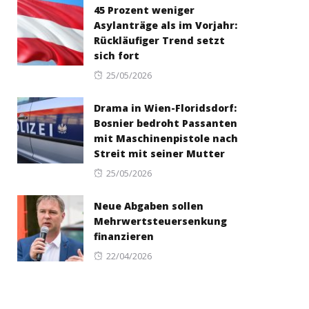
45 Prozent weniger
Asylanträge als im Vorjahr:
Rückläufiger Trend setzt
sich fort
Posted
25/05/2026
on
Drama in Wien-Floridsdorf:
Bosnier bedroht Passanten
mit Maschinenpistole nach
Streit mit seiner Mutter
Posted
25/05/2026
on
Neue Abgaben sollen
Mehrwertsteuersenkung
finanzieren
Posted
22/04/2026
on