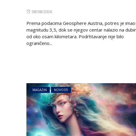
Posted
08/08/2026
on
Prema podacima Geosphere Austria, potres je imao
magnitudu 3,5, dok se njegov centar nalazio na dubin
od oko osam kilometara. Podrhtavanje nije bilo
ograničeno...
MAGAZIN
NOVOSTI