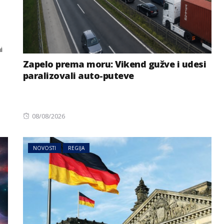
i
Zapelo prema moru: Vikend gužve i udesi
paralizovali auto-puteve
Posted
08/08/2026
on
NOVOSTI
REGIJA