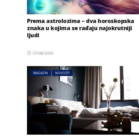
Prema astrolozima – dva horoskopska
znaka u kojima se rađaju najokrutniji
ljudi
Posted
07/08/2026
on
MAGAZIN
NOVOSTI