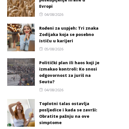
Evropi
Posted
04/08/2026
on
Rođeni za uspjeh: Tri znaka
Zodijaka koja se posebno
ističu u karijeri
Posted
05/08/2026
on
Politički plan ili haos koji je
izmakao kontroli: Ko snosi
odgovornost za juriš na
Seutu?
Posted
04/08/2026
on
Toplotni talas ostavlja
posljedice i kada se završi:
Obratite pažnju na ove
simptome