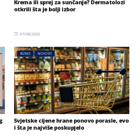
Krema ili sprej za sunčanje? Dermatolozi
otkrili šta je bolji izbor
Posted
07/08/2026
on
BIZNIS
NOVOSTI
g
Svjetske cijene hrane ponovo porasle, evo
i šta je najviše poskupjelo