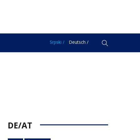
Srpski /
Deutsch /
DE/AT