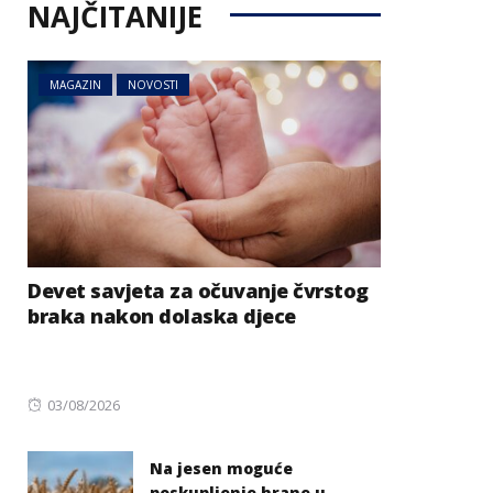
NAJČITANIJE
MAGAZIN
NOVOSTI
Devet savjeta za očuvanje čvrstog
braka nakon dolaska djece
Posted
03/08/2026
on
Na jesen moguće
poskupljenje hrane u