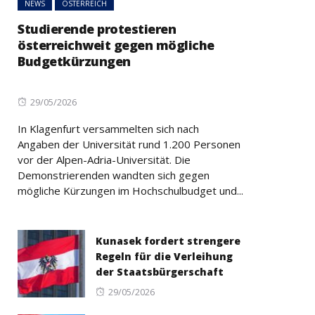
NEWS
ÖSTERREICH
Studierende protestieren
österreichweit gegen mögliche
Budgetkürzungen
Posted
29/05/2026
on
In Klagenfurt versammelten sich nach
Angaben der Universität rund 1.200 Personen
vor der Alpen-Adria-Universität. Die
Demonstrierenden wandten sich gegen
mögliche Kürzungen im Hochschulbudget und...
Kunasek fordert strengere
Regeln für die Verleihung
der Staatsbürgerschaft
Posted
29/05/2026
on