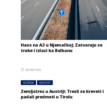
Haos na A3 u Njemačkoj: Zatvaraju se
trake i izlazi ka Balkanu
Posted
08/08/2026
on
AUSTRIJA
NOVOSTI
Zemljotres u Austriji: Tresli se kreveti i
padali predmeti u Tirolu