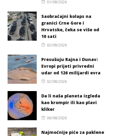
Posted
01/08/2026
on
Saobraćajni kolaps na
granici Crne Gore i
Hrvatske, čeka se više od
10 sati
Posted
02/08/2026
on
Presušuju Rajna i Dunav:
Evropi prijeti privredni
udar od 126 milijardi evra
Posted
02/08/2026
on
Da li naša planeta izgleda
kao krompir ili kao plavi
kliker
Posted
06/08/2026
on
Najmoćnije piće za paklene