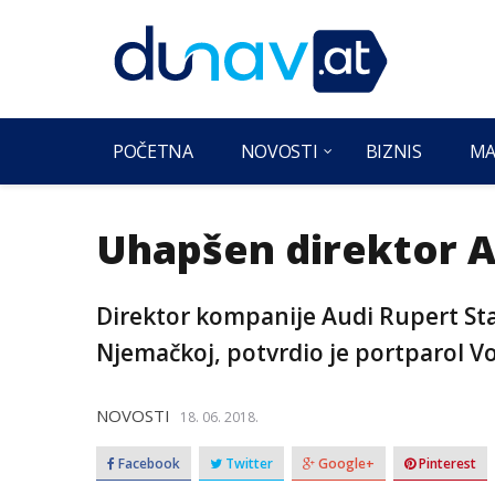
POČETNA
NOVOSTI
BIZNIS
MA
Uhapšen direktor A
Direktor kompanije Audi Rupert Sta
Njemačkoj, potvrdio je portparol V
NOVOSTI
18. 06. 2018.
Facebook
Twitter
Google+
Pinterest