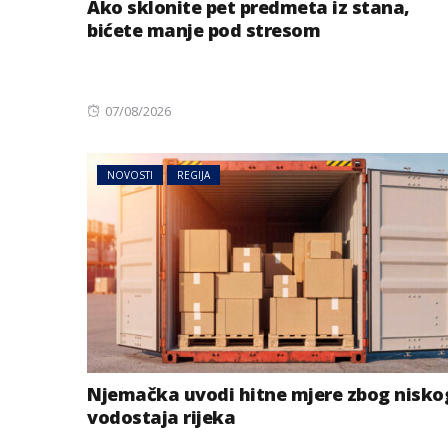
Ako sklonite pet predmeta iz stana,
bićete manje pod stresom
Posted
07/08/2026
on
NOVOSTI
REGIJA
Njemačka uvodi hitne mjere zbog nisko
vodostaja rijeka