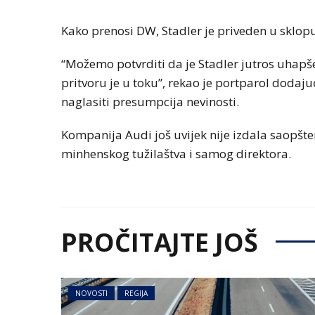
Kako prenosi DW, Stadler je priveden u sklopu
“Možemo potvrditi da je Stadler jutros uhapšen
pritvoru je u toku”, rekao je portparol dodaj
naglasiti presumpcija nevinosti.
Kompanija Audi još uvijek nije izdala saopšte
minhenskog tužilaštva i samog direktora.
PROČITAJTE JOŠ
NOVOSTI
REGIJA