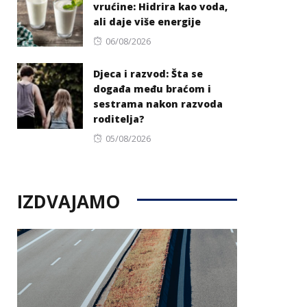
vrućine: Hidrira kao voda,
ali daje više energije
Posted
06/08/2026
on
Djeca i razvod: Šta se
događa među braćom i
sestrama nakon razvoda
roditelja?
Posted
05/08/2026
on
IZDVAJAMO