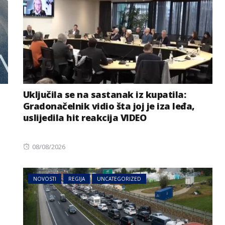
Uključila se na sastanak iz kupatila:
Gradonačelnik vidio šta joj je iza leđa,
uslijedila hit reakcija VIDEO
Posted
08/08/2026
on
NOVOSTI
REGIJA
UNCATEGORIZED