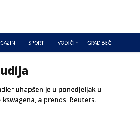
GAZIN
SPORT
VODIČI
GRAD BEČ
udija
dler uhapšen je u ponedjeljak u
olkswagena, a prenosi Reuters.