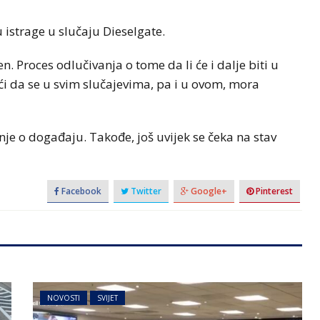
 istrage u slučaju Dieselgate.
. Proces odlučivanja o tome da li će i dalje biti u
ući da se u svim slučajevima, pa i u ovom, mora
nje o događaju. Takođe, još uvijek se čeka na stav
Facebook
Twitter
Google+
Pinterest
NOVOSTI
SVIJET