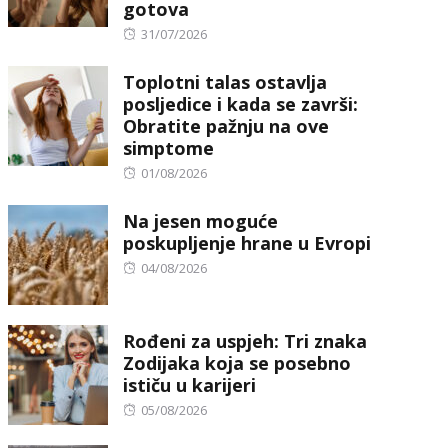
gotova
Posted
31/07/2026
on
Toplotni talas ostavlja
posljedice i kada se završi:
Obratite pažnju na ove
simptome
Posted
01/08/2026
on
Na jesen moguće
poskupljenje hrane u Evropi
Posted
04/08/2026
on
Rođeni za uspjeh: Tri znaka
Zodijaka koja se posebno
ističu u karijeri
Posted
05/08/2026
on