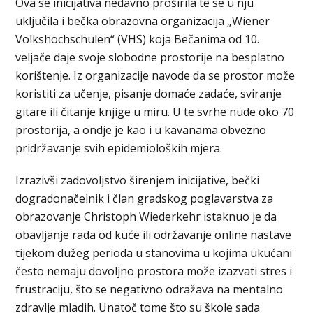
Ova se inicijativa nedavno proširila te se u nju
uključila i bečka obrazovna organizacija „Wiener
Volkshochschulen“ (VHS) koja Bečanima od 10.
veljače daje svoje slobodne prostorije na besplatno
korištenje. Iz organizacije navode da se prostor može
koristiti za učenje, pisanje domaće zadaće, sviranje
gitare ili čitanje knjige u miru. U te svrhe nude oko 70
prostorija, a ondje je kao i u kavanama obvezno
pridržavanje svih epidemioloških mjera.
Izrazivši zadovoljstvo širenjem inicijative, bečki
dogradonačelnik i član gradskog poglavarstva za
obrazovanje Christoph Wiederkehr istaknuo je da
obavljanje rada od kuće ili održavanje online nastave
tijekom dužeg perioda u stanovima u kojima ukućani
često nemaju dovoljno prostora može izazvati stres i
frustraciju, što se negativno odražava na mentalno
zdravlje mladih. Unatoč tome što su škole sada