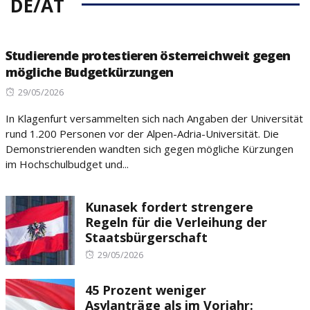
DE/AT
Studierende protestieren österreichweit gegen
mögliche Budgetkürzungen
Posted
29/05/2026
on
In Klagenfurt versammelten sich nach Angaben der Universität
rund 1.200 Personen vor der Alpen-Adria-Universität. Die
Demonstrierenden wandten sich gegen mögliche Kürzungen
im Hochschulbudget und...
Kunasek fordert strengere
Regeln für die Verleihung der
Staatsbürgerschaft
Posted
29/05/2026
on
45 Prozent weniger
Asylanträge als im Vorjahr: