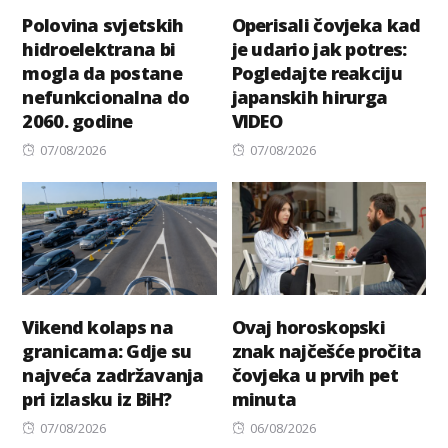
Polovina svjetskih
Operisali čovjeka kad
hidroelektrana bi
je udario jak potres:
mogla da postane
Pogledajte reakciju
nefunkcionalna do
japanskih hirurga
2060. godine
VIDEO
Posted
Posted
07/08/2026
07/08/2026
on
on
Vikend kolaps na
Ovaj horoskopski
granicama: Gdje su
znak najčešće pročita
najveća zadržavanja
čovjeka u prvih pet
pri izlasku iz BiH?
minuta
Posted
Posted
07/08/2026
06/08/2026