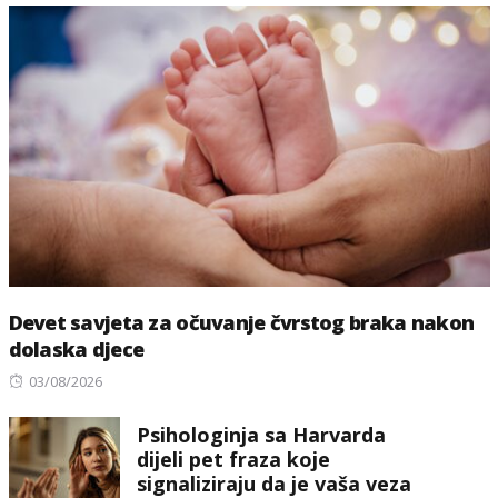
Devet savjeta za očuvanje čvrstog braka nakon
dolaska djece
Posted
03/08/2026
on
Psihologinja sa Harvarda
dijeli pet fraza koje
signaliziraju da je vaša veza