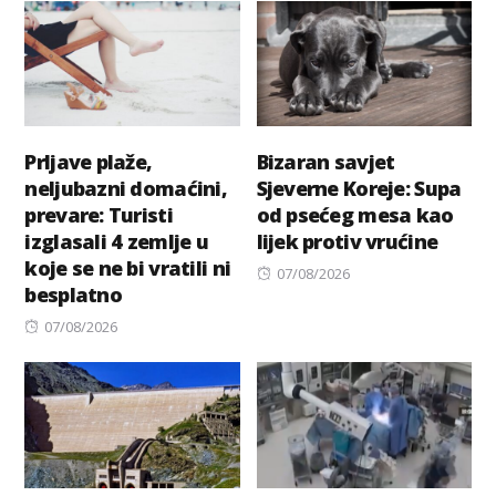
Prljave plaže,
Bizaran savjet
neljubazni domaćini,
Sjeverne Koreje: Supa
prevare: Turisti
od psećeg mesa kao
izglasali 4 zemlje u
lijek protiv vrućine
koje se ne bi vratili ni
Posted
07/08/2026
besplatno
on
Posted
07/08/2026
on