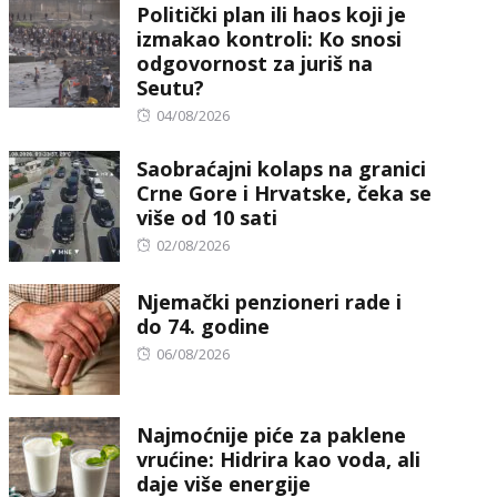
Politički plan ili haos koji je
izmakao kontroli: Ko snosi
odgovornost za juriš na
Seutu?
Posted
04/08/2026
on
Saobraćajni kolaps na granici
Crne Gore i Hrvatske, čeka se
više od 10 sati
Posted
02/08/2026
on
Njemački penzioneri rade i
do 74. godine
Posted
06/08/2026
on
Najmoćnije piće za paklene
vrućine: Hidrira kao voda, ali
daje više energije