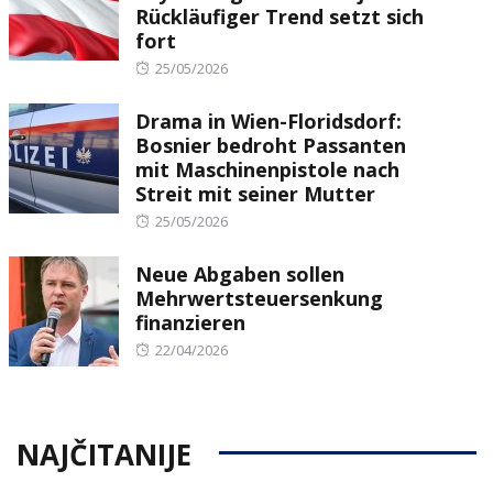
Rückläufiger Trend setzt sich
fort
Posted
25/05/2026
on
Drama in Wien-Floridsdorf:
Bosnier bedroht Passanten
mit Maschinenpistole nach
Streit mit seiner Mutter
Posted
25/05/2026
on
Neue Abgaben sollen
Mehrwertsteuersenkung
finanzieren
Posted
22/04/2026
on
NAJČITANIJE