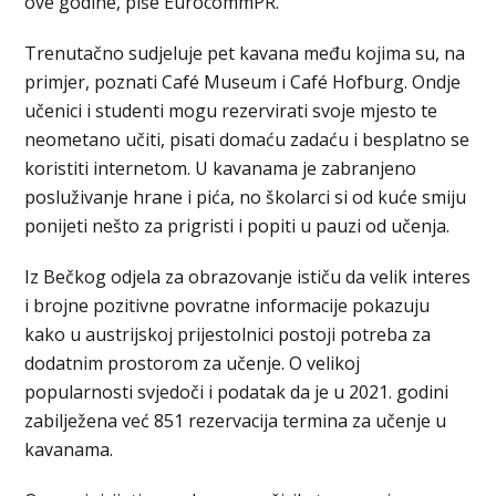
ove godine, piše EurocommPR.
Trenutačno sudjeluje pet kavana među kojima su, na
primjer, poznati Café Museum i Café Hofburg. Ondje
učenici i studenti mogu rezervirati svoje mjesto te
neometano učiti, pisati domaću zadaću i besplatno se
koristiti internetom. U kavanama je zabranjeno
posluživanje hrane i pića, no školarci si od kuće smiju
ponijeti nešto za prigristi i popiti u pauzi od učenja.
Iz Bečkog odjela za obrazovanje ističu da velik interes
i brojne pozitivne povratne informacije pokazuju
kako u austrijskoj prijestolnici postoji potreba za
dodatnim prostorom za učenje. O velikoj
popularnosti svjedoči i podatak da je u 2021. godini
zabilježena već 851 rezervacija termina za učenje u
kavanama.