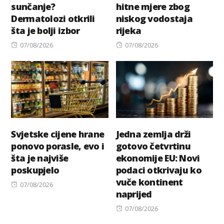
sunčanje?
hitne mjere zbog
Dermatolozi otkrili
niskog vodostaja
šta je bolji izbor
rijeka
Posted
Posted
07/08/2026
07/08/2026
on
on
Svjetske cijene hrane
Jedna zemlja drži
ponovo porasle, evo i
gotovo četvrtinu
šta je najviše
ekonomije EU: Novi
poskupjelo
podaci otkrivaju ko
vuče kontinent
Posted
07/08/2026
naprijed
on
Posted
07/08/2026
on