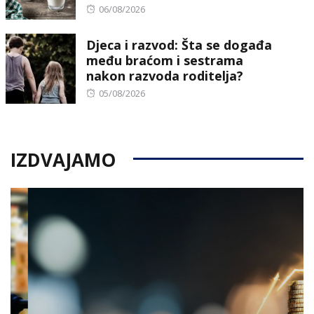
Posted
06/08/2026
on
Djeca i razvod: Šta se događa
među braćom i sestrama
nakon razvoda roditelja?
Posted
05/08/2026
on
IZDVAJAMO