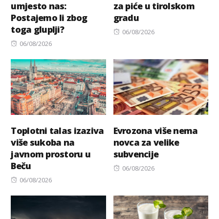
umjesto nas:
za piće u tirolskom
Postajemo li zbog
gradu
toga gluplji?
Posted
06/08/2026
Posted
on
06/08/2026
on
Toplotni talas izaziva
Evrozona više nema
više sukoba na
novca za velike
javnom prostoru u
subvencije
Beču
Posted
06/08/2026
Posted
on
06/08/2026
on