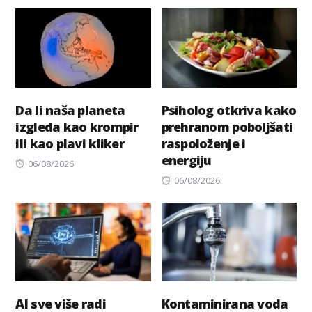
on
on
Da li naša planeta
Psiholog otkriva kako
izgleda kao krompir
prehranom poboljšati
ili kao plavi kliker
raspoloženje i
energiju
Posted
06/08/2026
on
Posted
06/08/2026
on
AI sve više radi
Kontaminirana voda