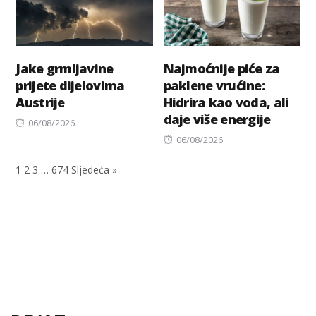
Jake grmljavine
Najmoćnije piće za
prijete dijelovima
paklene vrućine:
Austrije
Hidrira kao voda, ali
daje više energije
Posted
06/08/2026
on
Posted
06/08/2026
on
1
2
3
…
674
Sljedeća »