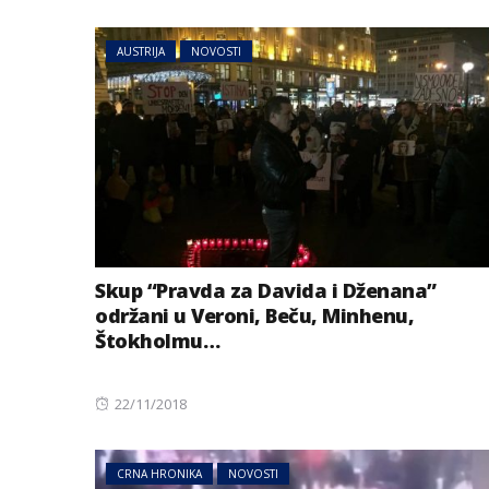
on
AUSTRIJA
NOVOSTI
Skup “Pravda za Davida i Dženana”
održani u Veroni, Beču, Minhenu,
Štokholmu…
Posted
22/11/2018
on
CRNA HRONIKA
NOVOSTI