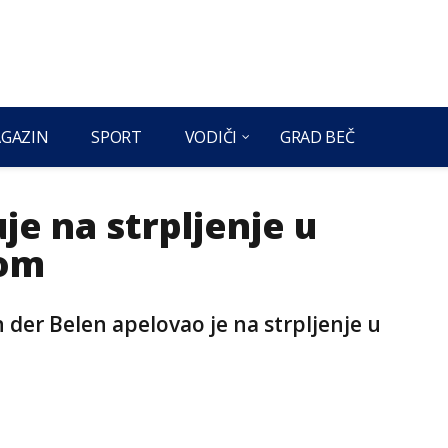
GAZIN
SPORT
VODIČI
GRAD BEČ
je na strpljenje u
jom
 der Belen apelovao je na strpljenje u