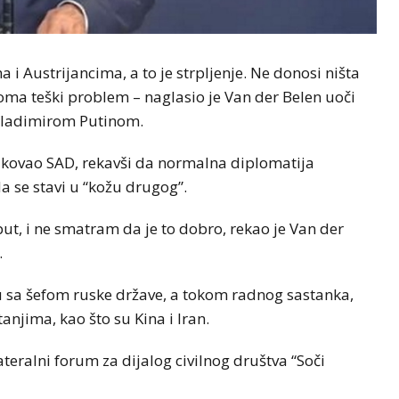
i Austrijancima, a to je strpljenje. Ne donosi ništa
eoma teški problem – naglasio je Van der Belen uoči
Vladimirom Putinom.
ritikovao SAD, rekavši da normalna diplomatija
 se stavi u “kožu drugog”.
put, i ne smatram da je to dobro, rekao je Van der
.
ju sa šefom ruske države, a tokom radnog sastanka,
anjima, kao što su Kina i Iran.
lateralni forum za dijalog civilnog društva “Soči