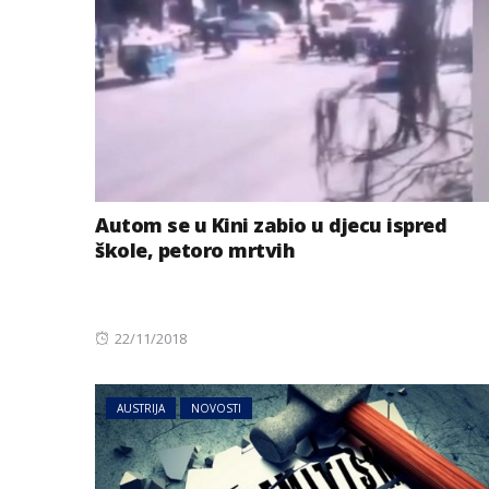
NOVOSTI
SVIJET
Autom se u Kini zabio u djecu ispred
Uključila se na 
škole, petoro mrtvih
kupatila: Grado
vidio šta joj je i
uslijedila hit re
Posted
22/11/2018
on
AUSTRIJA
NOVOSTI