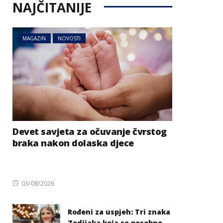
NAJČITANIJE
MAGAZIN
NOVOSTI
Devet savjeta za očuvanje čvrstog
braka nakon dolaska djece
Posted
03/08/2026
on
Rođeni za uspjeh: Tri znaka
Zodijaka koja se posebno