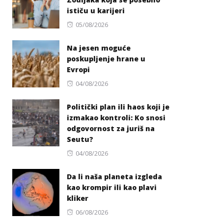
ističu u karijeri
Posted
05/08/2026
on
Na jesen moguće
poskupljenje hrane u
Evropi
Posted
04/08/2026
on
Politički plan ili haos koji je
izmakao kontroli: Ko snosi
odgovornost za juriš na
Seutu?
Posted
04/08/2026
on
Da li naša planeta izgleda
kao krompir ili kao plavi
kliker
Posted
06/08/2026