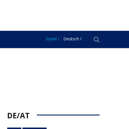
Srpski /
Deutsch /
DE/AT