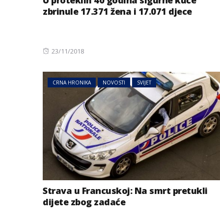
U proteklih 40 godina sigurne kuće
zbrinule 17.371 žena i 17.071 djece
Posted
23/11/2018
on
CRNA HRONIKA
NOVOSTI
SVIJET
Strava u Francuskoj: Na smrt pretukli
dijete zbog zadaće