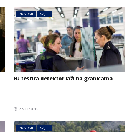
on
NOVOSTI
SVIJET
EU testira detektor laži na granicama
Posted
22/11/2018
on
NOVOSTI
SVIJET