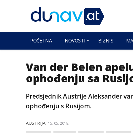
POČETNA
NOVOSTI
BIZNIS
MA
Van der Belen apelu
ophođenju sa Rusi
Predsjednik Austrije Aleksander van
ophođenju s Rusijom.
AUSTRIJA
15. 05. 2019.