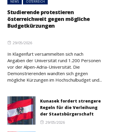
NEWS
ÖSTERREICH
Studierende protestieren
österreichweit gegen mögliche
Budgetkürzungen
Posted
29/05/2026
on
In Klagenfurt versammelten sich nach
Angaben der Universität rund 1.200 Personen
vor der Alpen-Adria-Universität. Die
Demonstrierenden wandten sich gegen
mögliche Kürzungen im Hochschulbudget und...
Kunasek fordert strengere
Regeln für die Verleihung
der Staatsbürgerschaft
Posted
29/05/2026
on