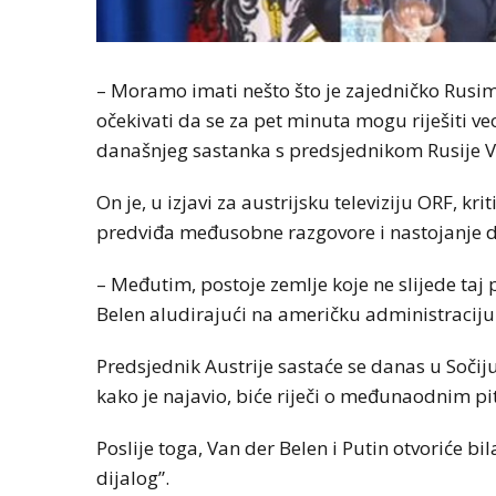
– Moramo imati nešto što je zajedničko Rusima 
očekivati da se za pet minuta mogu riješiti v
današnjeg sastanka s predsjednikom Rusije 
On je, u izjavi za austrijsku televiziju ORF, k
predviđa međusobne razgovore i nastojanje da
– Međutim, postoje zemlje koje ne slijede taj 
Belen aludirajući na američku administraciju
Predsjednik Austrije sastaće se danas u Soči
kako je najavio, biće riječi o međunaodnim pit
Poslije toga, Van der Belen i Putin otvoriće bi
dijalog”.