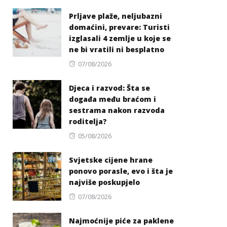
on
Prljave plaže, neljubazni
domaćini, prevare: Turisti
izglasali 4 zemlje u koje se
ne bi vratili ni besplatno
Posted
07/08/2026
on
Djeca i razvod: Šta se
događa među braćom i
sestrama nakon razvoda
roditelja?
Posted
05/08/2026
on
Svjetske cijene hrane
ponovo porasle, evo i šta je
najviše poskupjelo
Posted
07/08/2026
on
Najmoćnije piće za paklene