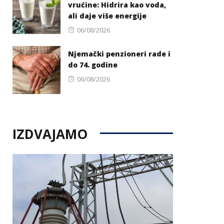
vrućine: Hidrira kao voda,
ali daje više energije
Posted
06/08/2026
on
Njemački penzioneri rade i
do 74. godine
Posted
06/08/2026
on
IZDVAJAMO