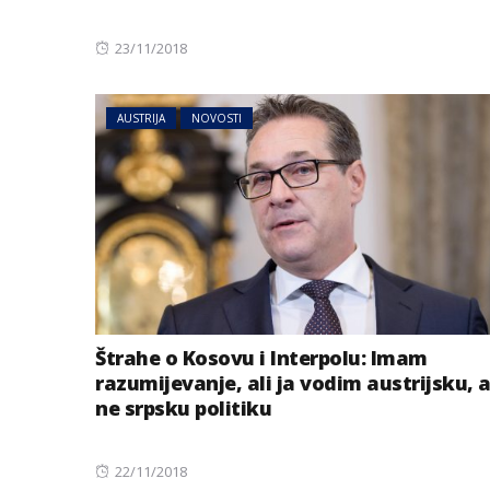
Posted
23/11/2018
on
AUSTRIJA
NOVOSTI
Štrahe o Kosovu i Interpolu: Imam
razumijevanje, ali ja vodim austrijsku, 
ne srpsku politiku
Posted
22/11/2018