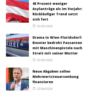
45 Prozent weniger
Asylanträge als im Vorjahr:
Rückläufiger Trend setzt
sich fort
Posted
25/05/2026
on
Drama in Wien-Floridsdorf:
Bosnier bedroht Passanten
mit Maschinenpistole nach
Streit mit seiner Mutter
Posted
25/05/2026
on
Neue Abgaben sollen
Mehrwertsteuersenkung
finanzieren
Posted
22/04/2026
on