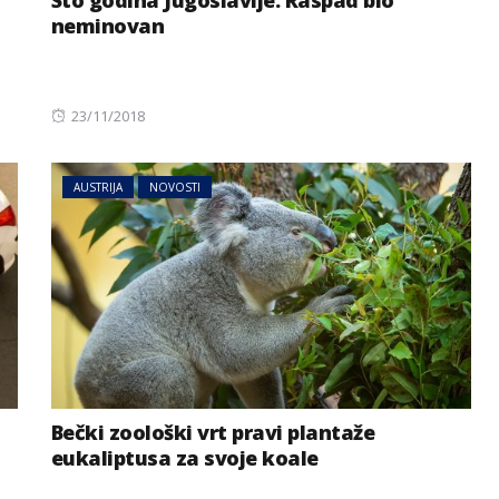
Sto godina Jugoslavije: Raspad bio
neminovan
Posted
23/11/2018
on
AUSTRIJA
NOVOSTI
Bečki zoološki vrt pravi plantaže
eukaliptusa za svoje koale