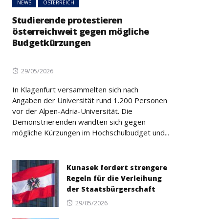
NEWS
ÖSTERREICH
Studierende protestieren
österreichweit gegen mögliche
Budgetkürzungen
Posted
29/05/2026
on
In Klagenfurt versammelten sich nach
Angaben der Universität rund 1.200 Personen
vor der Alpen-Adria-Universität. Die
Demonstrierenden wandten sich gegen
mögliche Kürzungen im Hochschulbudget und...
Kunasek fordert strengere
Regeln für die Verleihung
der Staatsbürgerschaft
Posted
29/05/2026
on