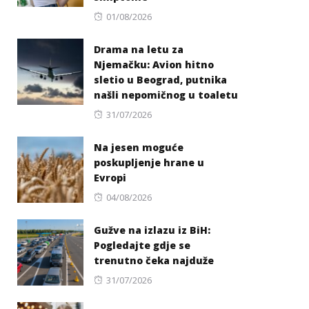
Posted
01/08/2026
on
Drama na letu za
Njemačku: Avion hitno
sletio u Beograd, putnika
našli nepomičnog u toaletu
Posted
31/07/2026
on
Na jesen moguće
poskupljenje hrane u
Evropi
Posted
04/08/2026
on
Gužve na izlazu iz BiH:
Pogledajte gdje se
trenutno čeka najduže
Posted
31/07/2026
on