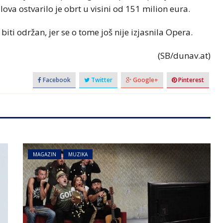
va ostvarilo je obrt u visini od 151 milion eura.
biti održan, jer se o tome još nije izjasnila Opera.
(SB/dunav.at)
Facebook
Twitter
Google+
Pinterest
MAGAZIN
MUZIKA