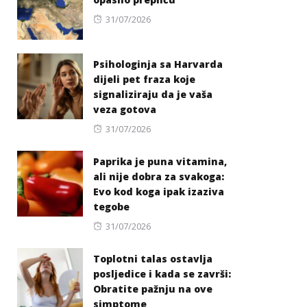
Posted
31/07/2026
on
Psihologinja sa Harvarda
dijeli pet fraza koje
signaliziraju da je vaša
veza gotova
Posted
31/07/2026
on
Paprika je puna vitamina,
ali nije dobra za svakoga:
Evo kod koga ipak izaziva
tegobe
Posted
31/07/2026
on
Toplotni talas ostavlja
posljedice i kada se završi:
Obratite pažnju na ove
simptome