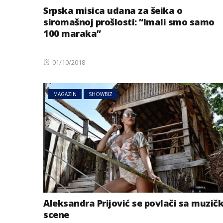
Srpska misica udana za šeika o
siromašnoj prošlosti: “Imali smo samo
100 maraka”
Posted
01/10/2018
on
MAGAZIN
SHOWBIZ
Aleksandra Prijović se povlači sa muzič
scene