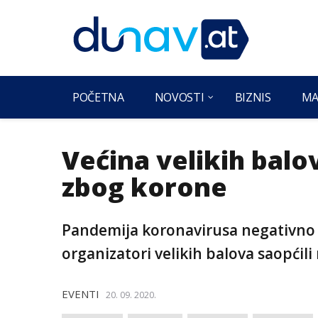
POČETNA
NOVOSTI
BIZNIS
MA
Većina velikih bal
zbog korone
Pandemija koronavirusa negativno u
organizatori velikih balova saopćili
EVENTI
20. 09. 2020.