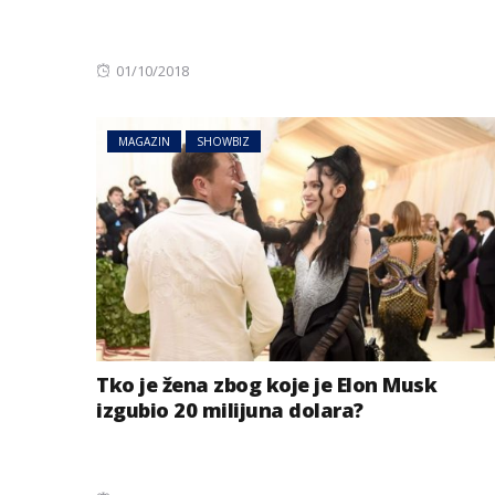
Posted
01/10/2018
on
MAGAZIN
SHOWBIZ
Tko je žena zbog koje je Elon Musk
izgubio 20 milijuna dolara?