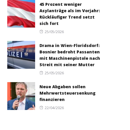
45 Prozent weniger
Asylanträge als im Vorjahr:
Rückläufiger Trend setzt
sich fort
Posted
25/05/2026
on
Drama in Wien-Floridsdorf:
Bosnier bedroht Passanten
mit Maschinenpistole nach
Streit mit seiner Mutter
Posted
25/05/2026
on
Neue Abgaben sollen
Mehrwertsteuersenkung
finanzieren
Posted
22/04/2026
on