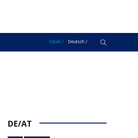
Srpski /
Deutsch /
DE/AT