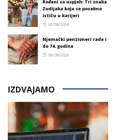
Rođeni za uspjeh: Tri znaka
Zodijaka koja se posebno
ističu u karijeri
Posted
05/08/2026
on
Njemački penzioneri rade i
do 74. godine
Posted
06/08/2026
on
IZDVAJAMO