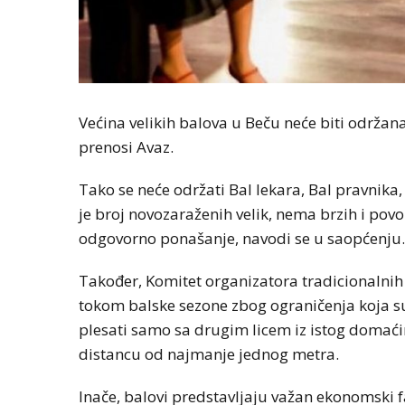
Većina velikih balova u Beču neće biti održana
prenosi Avaz.
Tako se neće održati Bal lekara, Bal pravnika, 
je broj novozaraženih velik, nema brzih i povol
odgovorno ponašanje, navodi se u saopćenju.
Također, Komitet organizatora tradicionalni
tokom balske sezone zbog ograničenja koja s
plesati samo sa drugim licem iz istog domaćin
distancu od najmanje jednog metra.
Inače, balovi predstavljaju važan ekonomski f