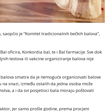
, saopćio je “Komitet tradicionalnih bečkih balova”,
Bal oficira, Konkordia bal, te i Bal farmacije. Sve dok
jnih testova ili vakcine organiziranje balova nije
h balova smatra da je nemoguće organizovati balove
u na snazi, između ostalih da jedna osoba može
stva, a i da svi posjetioci bala moraju poštovati
aktor, jer samo prošle godine, prema procjeni