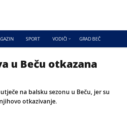
GAZIN
SPORT
VODIČI
GRAD BEČ
ova u Beču otkazana
tječe na balsku sezonu u Beču, jer su
 njihovo otkazivanje.