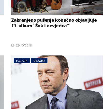
Zabranjeno pušenje konačno objavljuje
11. album “Šok i nevjerica”
Posted
02/10/2018
on
MAGAZIN
SHOWBIZ