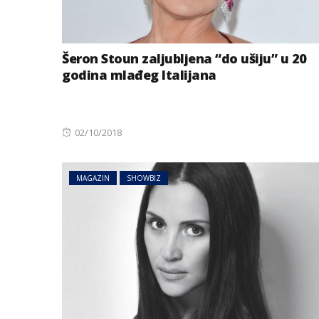
Šeron Stoun zaljubljena “do ušiju” u 20
godina mlađeg Italijana
Posted
02/10/2018
on
MAGAZIN
SHOWBIZ