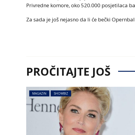
Privredne komore, oko 520.000 posjetilaca balo
Za sada je još nejasno da li će bečki Opernbal 
PROČITAJTE JOŠ
MAGAZIN
SHOWBIZ