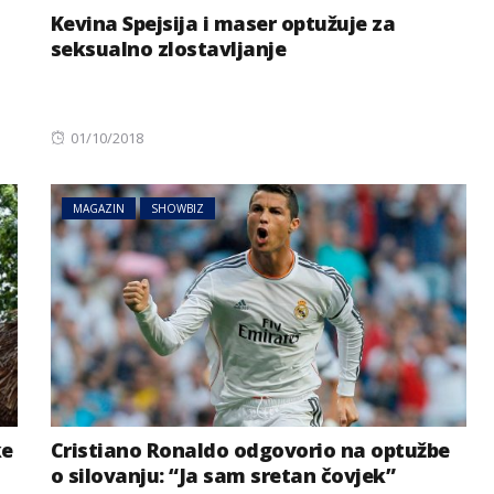
Kevina Spejsija i maser optužuje za
seksualno zlostavljanje
Posted
01/10/2018
on
MAGAZIN
SHOWBIZ
ke
Cristiano Ronaldo odgovorio na optužbe
o silovanju: “Ja sam sretan čovjek”