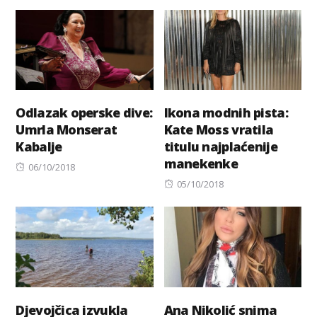
on
Odlazak operske dive:
Ikona modnih pista:
Umrla Monserat
Kate Moss vratila
Kabalje
titulu najplaćenije
manekenke
Posted
06/10/2018
on
Posted
05/10/2018
on
Djevojčica izvukla
Ana Nikolić snima