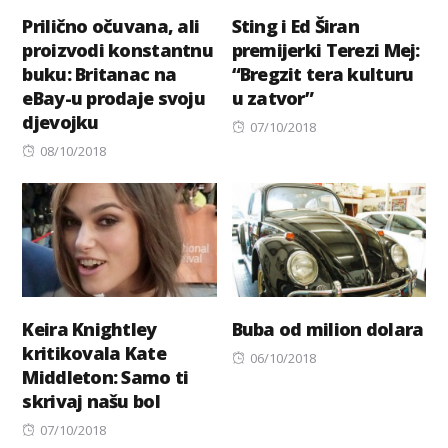
Prilično očuvana, ali
Sting i Ed Širan
proizvodi konstantnu
premijerki Terezi Mej:
buku: Britanac na
“Bregzit tera kulturu
eBay-u prodaje svoju
u zatvor”
djevojku
Posted
07/10/2018
Posted
on
08/10/2018
on
Keira Knightley
Buba od milion dolara
kritikovala Kate
Posted
06/10/2018
Middleton: Samo ti
on
skrivaj našu bol
Posted
07/10/2018