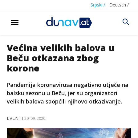
Srpski /
Deutsch /
Većina velikih balova u
Beču otkazana zbog
korone
Pandemija koronavirusa negativno utječe na
balsku sezonu u Beču, jer su organizatori
velikih balova saopćili njihovo otkazivanje.
EVENTI
20. 09. 2020.