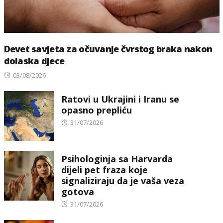
Devet savjeta za očuvanje čvrstog braka nakon
dolaska djece
Posted
03/08/2026
on
Ratovi u Ukrajini i Iranu se
opasno prepliću
Posted
31/07/2026
on
Psihologinja sa Harvarda
dijeli pet fraza koje
signaliziraju da je vaša veza
gotova
Posted
31/07/2026
on