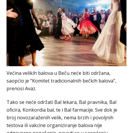
Većina velikih balova u Beču neće biti održana,
saopćio je “Komitet tradicionalnih bečkih balova”,
prenosi Avaz.
Tako se neće održati Bal lekara, Bal pravnika, Bal
oficira, Konkordia bal, te i Bal farmacije. Sve dok je
broj novozaraženih velik, nema brzih i povoljnih
testova ili vakcine organiziranje balova nije
odgovorno ponašanje, navodi se u saopćenju.