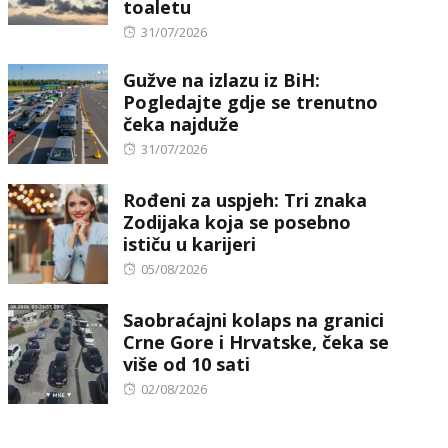
toaletu
Posted
31/07/2026
on
Gužve na izlazu iz BiH:
Pogledajte gdje se trenutno
čeka najduže
Posted
31/07/2026
on
Rođeni za uspjeh: Tri znaka
Zodijaka koja se posebno
ističu u karijeri
Posted
05/08/2026
on
Saobraćajni kolaps na granici
Crne Gore i Hrvatske, čeka se
više od 10 sati
Posted
02/08/2026
on