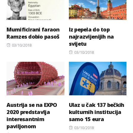
Mumificirani faraon
Iz pepela do top
Ramzes dobio pasoš
najrazvijenijih na
svijetu
Posted
03/10/2018
on
Posted
03/10/2018
on
Austrija se na EXPO
Ulaz u čak 137 bečkih
2020 predstavlja
kulturnih institucija
interesantnim
samo 15 eura
paviljonom
Posted
03/10/2018