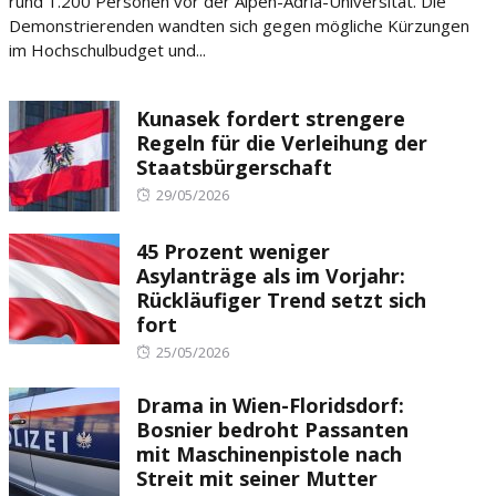
rund 1.200 Personen vor der Alpen-Adria-Universität. Die
Demonstrierenden wandten sich gegen mögliche Kürzungen
im Hochschulbudget und...
Kunasek fordert strengere
Regeln für die Verleihung der
Staatsbürgerschaft
Posted
29/05/2026
on
45 Prozent weniger
Asylanträge als im Vorjahr:
Rückläufiger Trend setzt sich
fort
Posted
25/05/2026
on
Drama in Wien-Floridsdorf:
Bosnier bedroht Passanten
mit Maschinenpistole nach
Streit mit seiner Mutter