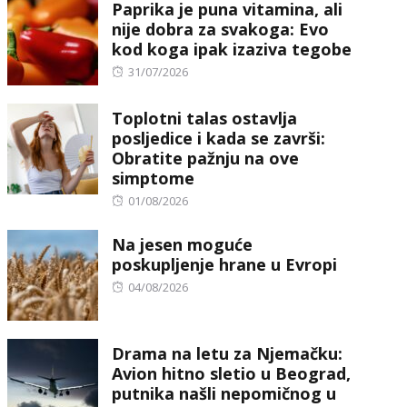
Paprika je puna vitamina, ali
nije dobra za svakoga: Evo
kod koga ipak izaziva tegobe
Posted
31/07/2026
on
Toplotni talas ostavlja
posljedice i kada se završi:
Obratite pažnju na ove
simptome
Posted
01/08/2026
on
Na jesen moguće
poskupljenje hrane u Evropi
Posted
04/08/2026
on
Drama na letu za Njemačku:
Avion hitno sletio u Beograd,
putnika našli nepomičnog u