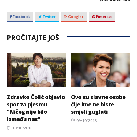
Facebook
Twitter
Google+
Pinterest
PROČITAJTE JOŠ
Zdravko Čolić objavio
Ovo su slavne osobe
spot za pjesmu
čije ime ne biste
“Ničeg nije bilo
smjeli guglati
između nas”
Posted
09/10/2018
Posted
on
10/10/2018
on