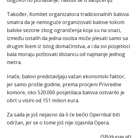
Također, Komitet organizatora tradicionalnih balova
smatra da je nemoguće organizovati balove tokom
balske sezone zbog ograničenja koja su na snazi,
između ostalih da jedna osoba može plesati samo sa
drugim licem iz istog domaćinstva, a i da svi posjetioci
bala moraju poštovati distancu od najmanje jednog
metra.
Inače, balovi predstavljaju važan ekonomski faktor,
jer samo prošle godine, prema procjeni Privredne
komore, oko 520.000 posjetilaca balova ostvarilo je
obrt u visini od 151 milion eura.
Za sada je još nejasno da li će bečki Opernbal biti
održan, jer se o tome još nije izjasnila Opera.
(SB/dunav.at)