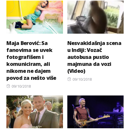
Maja Berović: Sa
Nesvakidašnja scena
fanovima se uvek
u Indiji: Vozač
fotografišem i
autobusa pustio
komuniciram, ali
majmuna da vozi
nikome ne dajem
(Video)
povod za nešto više
Posted
09/10/2018
Posted
on
09/10/2018
on