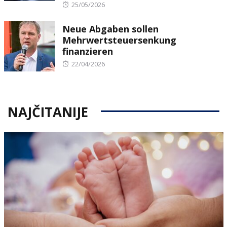
Posted
25/05/2026
on
Neue Abgaben sollen
Mehrwertsteuersenkung
finanzieren
Posted
22/04/2026
on
NAJČITANIJE