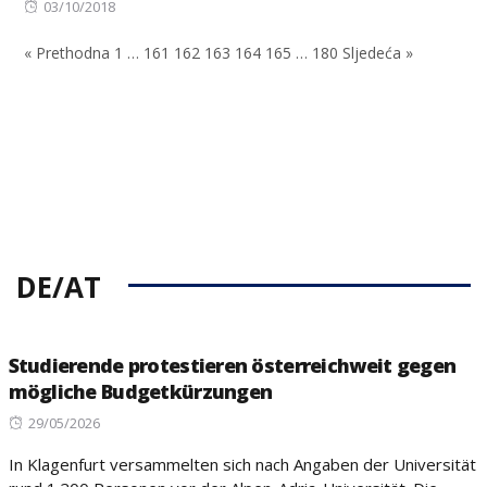
Posted
on
03/10/2018
on
« Prethodna
1
…
161
162
163
164
165
…
180
Sljedeća »
DE/AT
Studierende protestieren österreichweit gegen
mögliche Budgetkürzungen
Posted
29/05/2026
on
In Klagenfurt versammelten sich nach Angaben der Universität