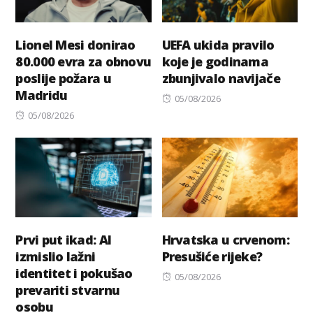
Lionel Mesi donirao
UEFA ukida pravilo
80.000 evra za obnovu
koje je godinama
poslije požara u
zbunjivalo navijače
Madridu
Posted
05/08/2026
Posted
on
05/08/2026
on
Prvi put ikad: AI
Hrvatska u crvenom:
izmislio lažni
Presušiće rijeke?
identitet i pokušao
Posted
05/08/2026
prevariti stvarnu
on
osobu