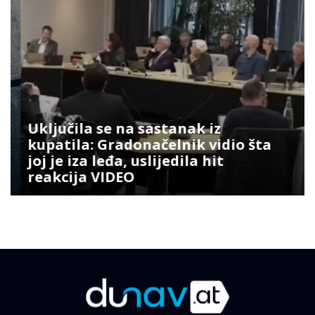
Uključila se na sastanak iz
kupatila: Gradonačelnik vidio šta
joj je iza leđa, uslijedila hit
reakcija VIDEO