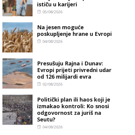
ističu u karijeri
Posted
05/08/2026
on
Na jesen moguće
poskupljenje hrane u Evropi
Posted
04/08/2026
on
Presušuju Rajna i Dunav:
Evropi prijeti privredni udar
od 126 milijardi evra
Posted
02/08/2026
on
Politički plan ili haos koji je
izmakao kontroli: Ko snosi
odgovornost za juriš na
Seutu?
Posted
04/08/2026
on