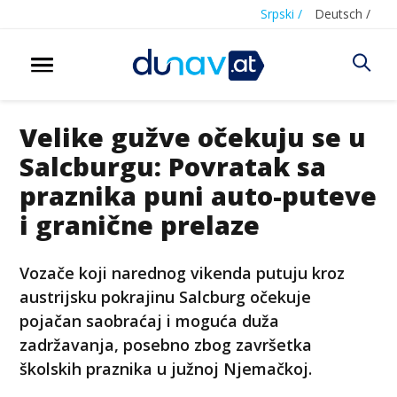
Srpski /
Deutsch /
Velike gužve očekuju se u
Salcburgu: Povratak sa
praznika puni auto-puteve
i granične prelaze
Vozače koji narednog vikenda putuju kroz
austrijsku pokrajinu Salcburg očekuje
pojačan saobraćaj i moguća duža
zadržavanja, posebno zbog završetka
školskih praznika u južnoj Njemačkoj.