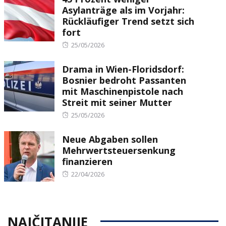
Asylanträge als im Vorjahr:
Rückläufiger Trend setzt sich
fort
Posted
25/05/2026
on
Drama in Wien-Floridsdorf:
Bosnier bedroht Passanten
mit Maschinenpistole nach
Streit mit seiner Mutter
Posted
25/05/2026
on
Neue Abgaben sollen
Mehrwertsteuersenkung
finanzieren
Posted
22/04/2026
on
NAJČITANIJE