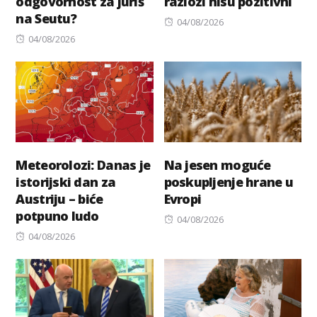
odgovornost za juriš
razlozi nisu pozitivni
na Seutu?
Posted
04/08/2026
Posted
on
04/08/2026
on
Meteorolozi: Danas je
Na jesen moguće
istorijski dan za
poskupljenje hrane u
Austriju – biće
Evropi
potpuno ludo
Posted
04/08/2026
Posted
on
04/08/2026
on