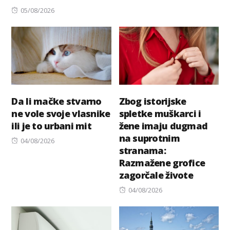
Posted
05/08/2026
on
Da li mačke stvarno
Zbog istorijske
ne vole svoje vlasnike
spletke muškarci i
ili je to urbani mit
žene imaju dugmad
na suprotnim
Posted
04/08/2026
stranama:
on
Razmažene grofice
zagorčale živote
Posted
04/08/2026
on