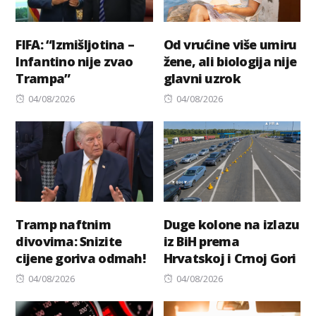
FIFA: “Izmišljotina –
Od vrućine više umiru
Infantino nije zvao
žene, ali biologija nije
Trampa”
glavni uzrok
Posted
Posted
04/08/2026
04/08/2026
on
on
Tramp naftnim
Duge kolone na izlazu
divovima: Snizite
iz BiH prema
cijene goriva odmah!
Hrvatskoj i Crnoj Gori
Posted
Posted
04/08/2026
04/08/2026
on
on