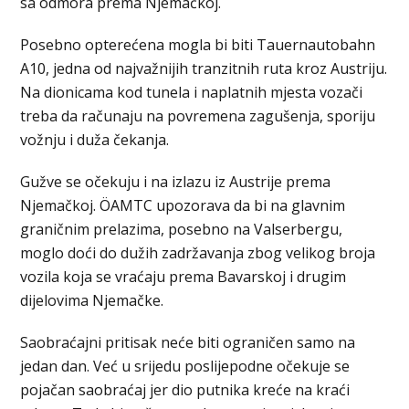
sa odmora prema Njemačkoj.
Posebno opterećena mogla bi biti Tauernautobahn
A10, jedna od najvažnijih tranzitnih ruta kroz Austriju.
Na dionicama kod tunela i naplatnih mjesta vozači
treba da računaju na povremena zagušenja, sporiju
vožnju i duža čekanja.
Gužve se očekuju i na izlazu iz Austrije prema
Njemačkoj. ÖAMTC upozorava da bi na glavnim
graničnim prelazima, posebno na Valserbergu,
moglo doći do dužih zadržavanja zbog velikog broja
vozila koja se vraćaju prema Bavarskoj i drugim
dijelovima Njemačke.
Saobraćajni pritisak neće biti ograničen samo na
jedan dan. Već u srijedu poslijepodne očekuje se
pojačan saobraćaj jer dio putnika kreće na kraći