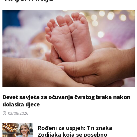
Devet savjeta za očuvanje čvrstog braka nakon
dolaska djece
Posted
03/08/2026
on
Rođeni za uspjeh: Tri znaka
Zodijaka koja se posebno