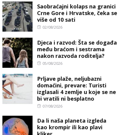
Saobraćajni kolaps na granici
Crne Gore i Hrvatske, čeka se
više od 10 sati
Posted
02/08/2026
on
Djeca i razvod: Šta se događa
među braćom i sestrama
nakon razvoda roditelja?
Posted
05/08/2026
on
Prljave plaže, neljubazni
domaćini, prevare: Turisti
izglasali 4 zemlje u koje se ne
bi vratili ni besplatno
Posted
07/08/2026
on
Da li naša planeta izgleda
kao krompir ili kao plavi
kliker