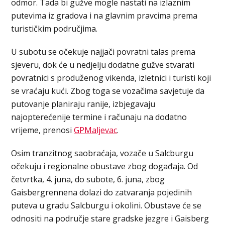
odmor. Tada bi gužve mogle nastati na izlaznim
putevima iz gradova i na glavnim pravcima prema
turističkim područjima.
U subotu se očekuje najjači povratni talas prema
sjeveru, dok će u nedjelju dodatne gužve stvarati
povratnici s produženog vikenda, izletnici i turisti koji
se vraćaju kući. Zbog toga se vozačima savjetuje da
putovanje planiraju ranije, izbjegavaju
najopterećenije termine i računaju na dodatno
vrijeme, prenosi
GPMaljevac
.
Osim tranzitnog saobraćaja, vozače u Salcburgu
očekuju i regionalne obustave zbog događaja. Od
četvrtka, 4. juna, do subote, 6. juna, zbog
Gaisbergrennena dolazi do zatvaranja pojedinih
puteva u gradu Salcburgu i okolini. Obustave će se
odnositi na područje stare gradske jezgre i Gaisberg