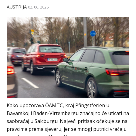
AUSTRIJA
02. 06. 2026.
Kako upozorava ÖAMTC, kraj Pfingstferien u
Bavarskoj i Baden-Virtembergu značajno će uticati na
saobraćaj u Salcburgu. Najveći pritisak očekuje se na
pravcima prema sjeveru, jer se mnogi putnici vraćaju