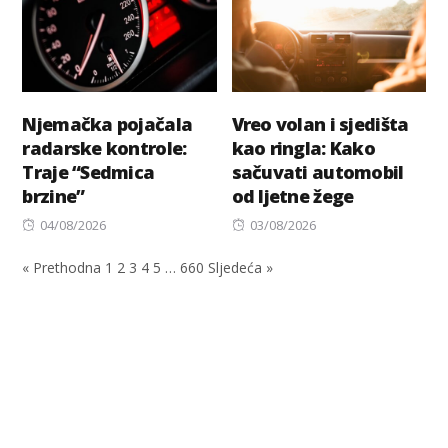
Njemačka pojačala
Vreo volan i sjedišta
radarske kontrole:
kao ringla: Kako
Traje “Sedmica
sačuvati automobil
brzine”
od ljetne žege
Posted
Posted
04/08/2026
03/08/2026
on
on
« Prethodna
1
2
3
4
5
…
660
Sljedeća »