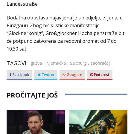
Landesstraße.
Dodatna obustava najavljena je u nedjelju, 7. juna, u
Pinzgauu. Zbog biciklističke manifestacije
“Glocknerkönig”, Großglockner Hochalpenstraße bit
će potpuno zatvorena za redovni promet od 7 do
10.30 sati.
TAGOVI:
,
,
,
gužva
Njemačka
Salcburg
saobraćaj
Facebook
Twitter
Google+
Pinterest
PROČITAJTE JOŠ