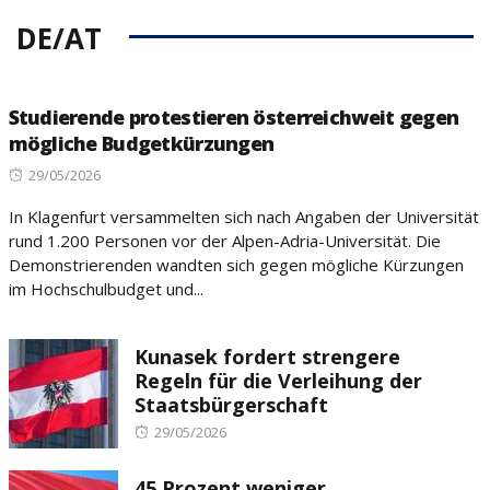
DE/AT
Studierende protestieren österreichweit gegen
mögliche Budgetkürzungen
Posted
29/05/2026
on
In Klagenfurt versammelten sich nach Angaben der Universität
rund 1.200 Personen vor der Alpen-Adria-Universität. Die
Demonstrierenden wandten sich gegen mögliche Kürzungen
im Hochschulbudget und...
Kunasek fordert strengere
Regeln für die Verleihung der
Staatsbürgerschaft
Posted
29/05/2026
on
45 Prozent weniger