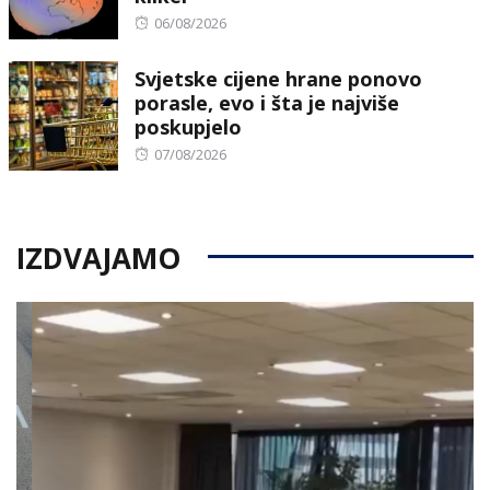
Posted
06/08/2026
on
Svjetske cijene hrane ponovo
porasle, evo i šta je najviše
poskupjelo
Posted
07/08/2026
on
IZDVAJAMO