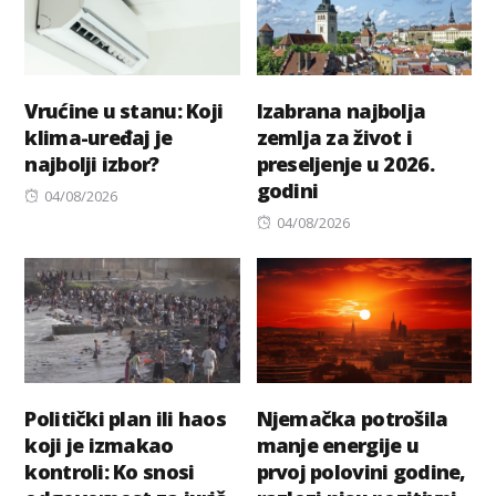
Vrućine u stanu: Koji
Izabrana najbolja
klima-uređaj je
zemlja za život i
najbolji izbor?
preseljenje u 2026.
godini
Posted
04/08/2026
on
Posted
04/08/2026
on
Politički plan ili haos
Njemačka potrošila
koji je izmakao
manje energije u
kontroli: Ko snosi
prvoj polovini godine,