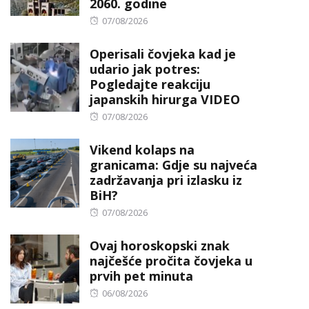
2060. godine
Posted
07/08/2026
on
Operisali čovjeka kad je
udario jak potres:
Pogledajte reakciju
japanskih hirurga VIDEO
Posted
07/08/2026
on
Vikend kolaps na
granicama: Gdje su najveća
zadržavanja pri izlasku iz
BiH?
Posted
07/08/2026
on
Ovaj horoskopski znak
najčešće pročita čovjeka u
prvih pet minuta
Posted
06/08/2026