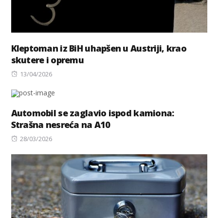
Kleptoman iz BiH uhapšen u Austriji, krao
skutere i opremu
Posted
13/04/2026
on
Automobil se zaglavio ispod kamiona:
Strašna nesreća na A10
Posted
28/03/2026
on