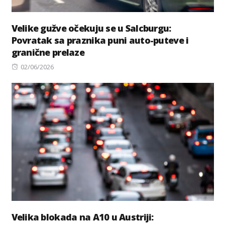
Velike gužve očekuju se u Salcburgu:
Povratak sa praznika puni auto-puteve i
granične prelaze
Posted
02/06/2026
on
Velika blokada na A10 u Austriji: