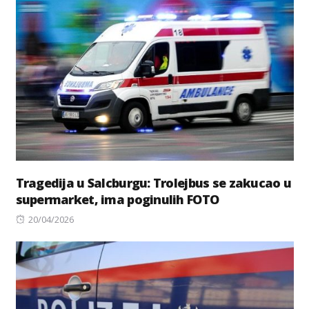
Tragedija u Salcburgu: Trolejbus se zakucao u
supermarket, ima poginulih FOTO
Posted
20/04/2026
on