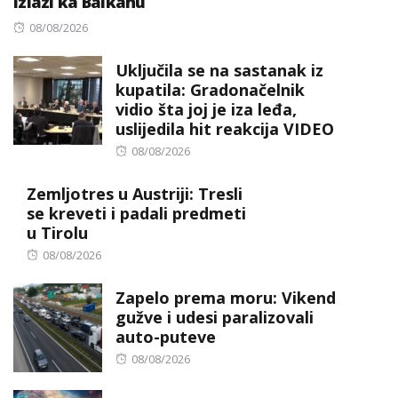
izlazi ka Balkanu
Posted
08/08/2026
on
Uključila se na sastanak iz
kupatila: Gradonačelnik
vidio šta joj je iza leđa,
uslijedila hit reakcija VIDEO
Posted
08/08/2026
on
Zemljotres u Austriji: Tresli
se kreveti i padali predmeti
u Tirolu
Posted
08/08/2026
on
Zapelo prema moru: Vikend
gužve i udesi paralizovali
auto-puteve
Posted
08/08/2026
on