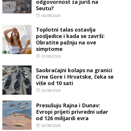
odgovornost za juriš na
Seutu?
Posted
04/08/2026
on
Toplotni talas ostavlja
posljedice i kada se završi:
Obratite pažnju na ove
simptome
Posted
01/08/2026
on
Saobraćajni kolaps na granici
Crne Gore i Hrvatske, čeka se
više od 10 sati
Posted
02/08/2026
on
Presušuju Rajna i Dunav:
Evropi prijeti privredni udar
od 126 milijardi evra
Posted
02/08/2026