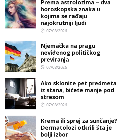
Prema astrolozima – dva
horoskopska znaka u
kojima se rađaju
najokrutniji ljudi
Posted
07/08/2026
on
Njemačka na pragu
neviđenog političkog
previranja
Posted
07/08/2026
on
Ako sklonite pet predmeta
iz stana, bićete manje pod
stresom
Posted
07/08/2026
on
Krema ili sprej za sunčanje?
Dermatolozi otkrili šta je
bolji izbor