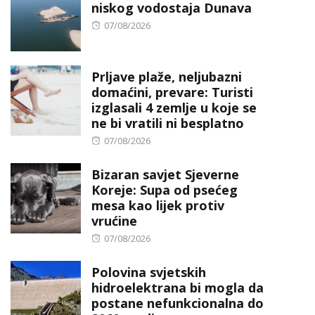
niskog vodostaja Dunava
Posted
07/08/2026
on
Prljave plaže, neljubazni
domaćini, prevare: Turisti
izglasali 4 zemlje u koje se
ne bi vratili ni besplatno
Posted
07/08/2026
on
Bizaran savjet Sjeverne
Koreje: Supa od psećeg
mesa kao lijek protiv
vrućine
Posted
07/08/2026
on
Polovina svjetskih
hidroelektrana bi mogla da
postane nefunkcionalna do