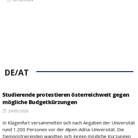
on
DE/AT
Studierende protestieren österreichweit gegen
mögliche Budgetkürzungen
Posted
29/05/2026
on
In Klagenfurt versammelten sich nach Angaben der Universität
rund 1.200 Personen vor der Alpen-Adria-Universität. Die
Demonstrierenden wandten sich gegen mögliche Kürzungen