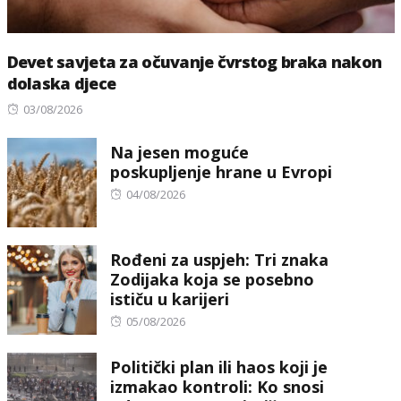
Devet savjeta za očuvanje čvrstog braka nakon
dolaska djece
Posted
03/08/2026
on
Na jesen moguće
poskupljenje hrane u Evropi
Posted
04/08/2026
on
Rođeni za uspjeh: Tri znaka
Zodijaka koja se posebno
ističu u karijeri
Posted
05/08/2026
on
Politički plan ili haos koji je
izmakao kontroli: Ko snosi