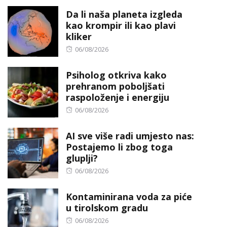
on
Da li naša planeta izgleda
kao krompir ili kao plavi
kliker
Posted
06/08/2026
on
Psiholog otkriva kako
prehranom poboljšati
raspoloženje i energiju
Posted
06/08/2026
on
AI sve više radi umjesto nas:
Postajemo li zbog toga
gluplji?
Posted
06/08/2026
on
Kontaminirana voda za piće
u tirolskom gradu
Posted
06/08/2026