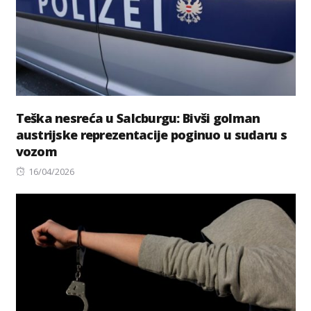
Teška nesreća u Salcburgu: Bivši golman
austrijske reprezentacije poginuo u sudaru s
vozom
Posted
16/04/2026
on