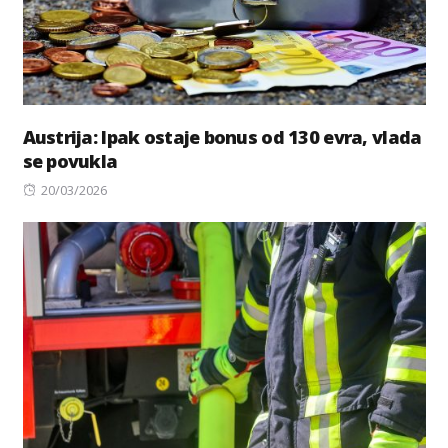
Austrija: Ipak ostaje bonus od 130 evra, vlada
se povukla
Posted
20/03/2026
on