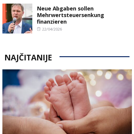
on
Neue Abgaben sollen
Mehrwertsteuersenkung
finanzieren
Posted
22/04/2026
on
NAJČITANIJE