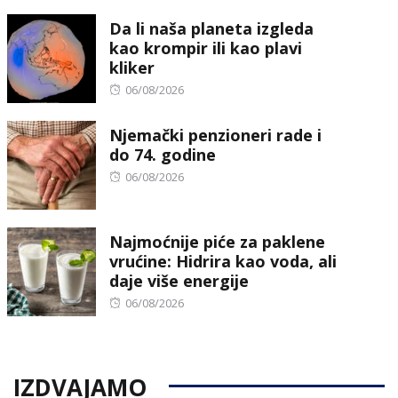
on
Da li naša planeta izgleda
kao krompir ili kao plavi
kliker
Posted
06/08/2026
on
Njemački penzioneri rade i
do 74. godine
Posted
06/08/2026
on
Najmoćnije piće za paklene
vrućine: Hidrira kao voda, ali
daje više energije
Posted
06/08/2026
on
IZDVAJAMO