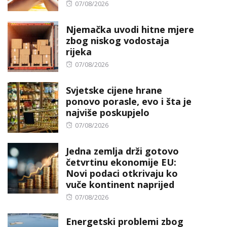
Posted
07/08/2026
on
Njemačka uvodi hitne mjere
zbog niskog vodostaja
rijeka
Posted
07/08/2026
on
Svjetske cijene hrane
ponovo porasle, evo i šta je
najviše poskupjelo
Posted
07/08/2026
on
Jedna zemlja drži gotovo
četvrtinu ekonomije EU:
Novi podaci otkrivaju ko
vuče kontinent naprijed
Posted
07/08/2026
on
Energetski problemi zbog