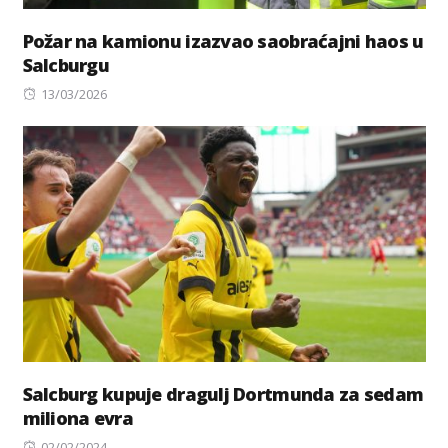
Požar na kamionu izazvao saobraćajni haos u
Salcburgu
Posted
13/03/2026
on
Salcburg kupuje dragulj Dortmunda za sedam
miliona evra
Posted
02/02/2024