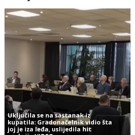
Uključila se na sastanak iz
kupatila: Gradonačelnik vidio šta
joj je iza leđa, uslijedila hit