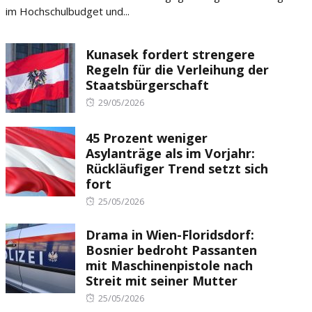
im Hochschulbudget und...
Kunasek fordert strengere
Regeln für die Verleihung der
Staatsbürgerschaft
Posted
29/05/2026
on
45 Prozent weniger
Asylanträge als im Vorjahr:
Rückläufiger Trend setzt sich
fort
Posted
25/05/2026
on
Drama in Wien-Floridsdorf:
Bosnier bedroht Passanten
mit Maschinenpistole nach
Streit mit seiner Mutter
Posted
25/05/2026