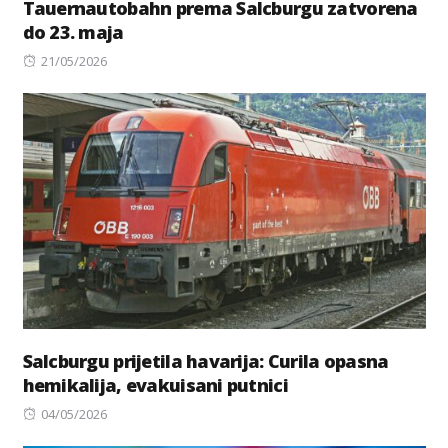
Tauernautobahn prema Salcburgu zatvorena
do 23. maja
Posted
21/05/2026
on
Salcburgu prijetila havarija: Curila opasna
hemikalija, evakuisani putnici
Posted
04/05/2026
on