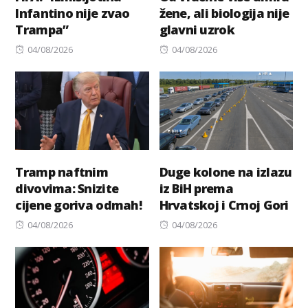
Infantino nije zvao
žene, ali biologija nije
Trampa”
glavni uzrok
Posted
Posted
04/08/2026
04/08/2026
on
on
Tramp naftnim
Duge kolone na izlazu
divovima: Snizite
iz BiH prema
cijene goriva odmah!
Hrvatskoj i Crnoj Gori
Posted
Posted
04/08/2026
04/08/2026
on
on