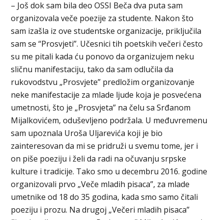
– Još dok sam bila deo OSSI Beča dva puta sam
organizovala veče poezije za studente. Nakon što
sam izašla iz ove studentske organizacije, priključila
sam se “Prosvjeti”. Učesnici tih poetskih večeri često
su me pitali kada ću ponovo da organizujem neku
sličnu manifestaciju, tako da sam odlučila da
rukovodstvu „Prosvjete” predložim organizovanje
neke manifestacije za mlade ljude koja je posvećena
umetnosti, što je „Prosvjeta” na čelu sa Srđanom
Mijalkovićem, oduševljeno podržala. U međuvremenu
sam upoznala Uroša Uljarevića koji je bio
zainteresovan da mi se pridruži u svemu tome, jer i
on piše poeziju i želi da radi na očuvanju srpske
kulture i tradicije. Tako smo u decembru 2016. godine
organizovali prvo „Veče mladih pisaca”, za mlade
umetnike od 18 do 35 godina, kada smo samo čitali
poeziju i prozu. Na drugoj „Večeri mladih pisaca”