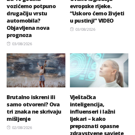
vozićemo potpuno
evropske rijeke.
drugačiju vrstu
“Uskoro ćemo živjeti
automobila?
u pustinji” VIDEO
Objavljena nova
Posted
03/08/2026
prognoza
on
Posted
03/08/2026
on
Brutalno iskreni ili
Vještačka
samo otvoreni? Ova
inteligencija,
tri znaka ne skrivaju
influenseri i lažni
mišljenje
ljekari – kako
prepoznati opasne
Posted
02/08/2026
zdravstvene savjete
on