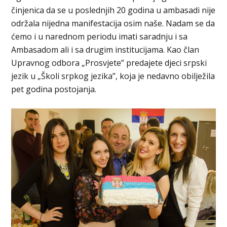
činjenica da se u poslednjih 20 godina u ambasadi nije
održala nijedna manifestacija osim naše. Nadam se da
ćemo i u narednom periodu imati saradnju i sa
Ambasadom ali i sa drugim institucijama. Kao član
Upravnog odbora „Prosvjete” predajete djeci srpski
jezik u „Školi srpkog jezika”, koja je nedavno obilježila
pet godina postojanja.