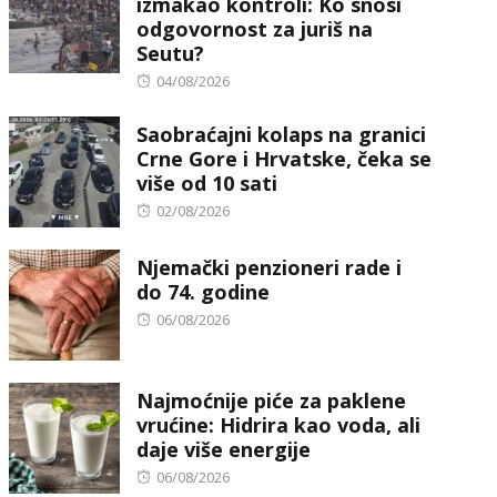
izmakao kontroli: Ko snosi
odgovornost za juriš na
Seutu?
Posted
04/08/2026
on
Saobraćajni kolaps na granici
Crne Gore i Hrvatske, čeka se
više od 10 sati
Posted
02/08/2026
on
Njemački penzioneri rade i
do 74. godine
Posted
06/08/2026
on
Najmoćnije piće za paklene
vrućine: Hidrira kao voda, ali
daje više energije
Posted
06/08/2026