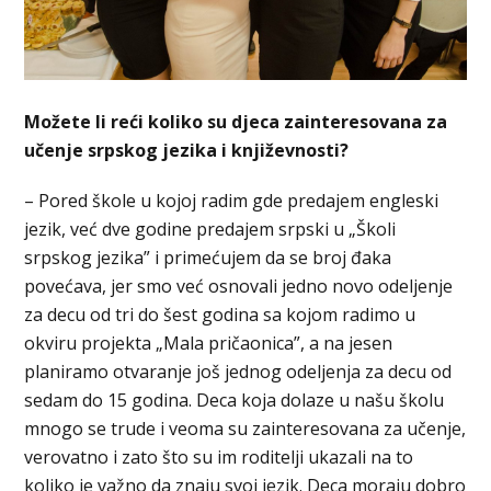
Možete li reći koliko su djeca zainteresovana za
učenje srpskog jezika i književnosti?
– Pored škole u kojoj radim gde predajem engleski
jezik, već dve godine predajem srpski u „Školi
srpskog jezika” i primećujem da se broj đaka
povećava, jer smo već osnovali jedno novo odeljenje
za decu od tri do šest godina sa kojom radimo u
okviru projekta „Mala pričaonica”, a na jesen
planiramo otvaranje još jednog odeljenja za decu od
sedam do 15 godina. Deca koja dolaze u našu školu
mnogo se trude i veoma su zainteresovana za učenje,
verovatno i zato što su im roditelji ukazali na to
koliko je važno da znaju svoj jezik. Deca moraju dobro