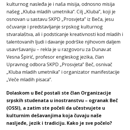
kulturnog nasleđa je i naša misija, odnosno misija
našeg „Kluba mladih umetnika“. Cilj „Kluba”, koji je
osnovan u sastavu SKPD „Prosvjeta” iz Beča, jesu
očuvanje i predstavljanje srpskog kulturnog
stvaralaštva, ali i podsticanje kreativnosti kod mladih i
talentovanih ljudi i davanje podrške njihovom daljem
usavršavanju – rekla je u razgovoru za Dunav.at
Vesna Špirić, profesor engleskog jezika, član
Upravnog odbora SKPD „Prosvjeta” Beč, osnivač
„Kluba mladih umetnika” i organizator manifestacije
„Veče mladih pisaca”.
Dolaskom u Beč postali ste član Organizacije
srpskih studenata u inostranstvu – ogranak Beč
(OSSI), a zatim ste počeli da učestvujete u
kulturnim dešavanjima koja čuvaju naše
nasljeđe, jezik i tradiciju. Kako je sve počelo?