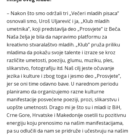
– Nakon što smo održali tri „Večeri mladih pisaca”
osnovali smo, Uroš Uljarević i ja, „Klub mladih
umetnika”, koji predstavlja deo „Prosvjete” iz Beča.
Naša želja je bila da napravimo platformu za
kreativno stvaralaštvo mladih. „Klub” pruža priliku
mladima da pokažu svoje talente i izraze se kroz
različite umetosti, poeziju, glumu, muziku, ples,
slikarstvo, fotografiju itd. Naš cilj jeste očuvanje
jezika i kulture i zbog toga i jesmo deo „Prosvjete”,
jer se oni time odavno bave. U narednom periodu
planiramo da organizujemo razne kulturne
manifestacije posvećene poeziji, prozi, slikarstvu i
uopšte umetnosti. Drago mi je što su i mladi iz BiH,
Crne Gore, Hrvatske i Makedonije osetili tu pozitivnu
energiju koju prenosimo na našim manifestacijama,
pa su odlučili da nam se pridruže i učestvuju na našim