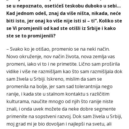
se u nepoznato, osetićeš teskobu
duboko u sebi…
Kad jednom odeš, znaj da više ništa, nikada, neće
biti isto, jer onaj ko više
nije isti si – ti”. Koliko ste
se Vi promjenili od kad ste otišli iz Srbije i kako
ste se to
promijenili?
– Svako ko je otišao, promenio se na neki način.
Novo okruženje, nov način života, nova zemlja vas
promeni, iako vi to i ne primetite. Lično sam proširila
vidike i više ne razmišljam kao što sam razmišljala dok
sam živela u Srbiji. Iskreno, mislim da sam se
promenila na bolje, jer sam sad tolerantnija nego
ranije, i kada ste u stalnom kontaktu s različitim
kulturama, naučite mnogo od njih što ranije niste
znali, i onda uvek možete da neke dobre segmente
primenite na sopstveni razvoj. Dok sam živela u Srbiji,
moj grad mi je bio dovoljan i najlepši na svetu, ali