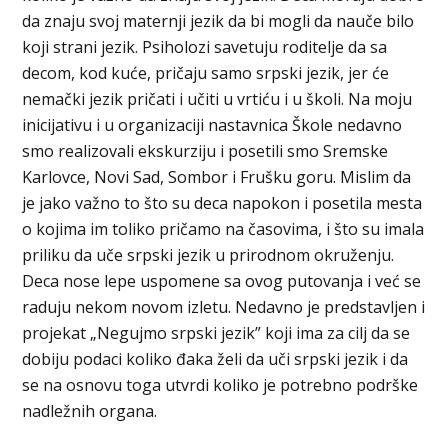
da znaju svoj maternji jezik da bi mogli da nauče bilo
koji strani jezik. Psiholozi savetuju roditelje da sa
decom, kod kuće, pričaju samo srpski jezik, jer će
nemački jezik pričati i učiti u vrtiću i u školi. Na moju
inicijativu i u organizaciji nastavnica Škole nedavno
smo realizovali ekskurziju i posetili smo Sremske
Karlovce, Novi Sad, Sombor i Frušku goru. Mislim da
je jako važno to što su deca napokon i posetila mesta
o kojima im toliko pričamo na časovima, i što su imala
priliku da uče srpski jezik u prirodnom okruženju.
Deca nose lepe uspomene sa ovog putovanja i već se
raduju nekom novom izletu. Nedavno je predstavljen i
projekat „Negujmo srpski jezik” koji ima za cilj da se
dobiju podaci koliko đaka želi da uči srpski jezik i da
se na osnovu toga utvrdi koliko je potrebno podrške
nadležnih organa.