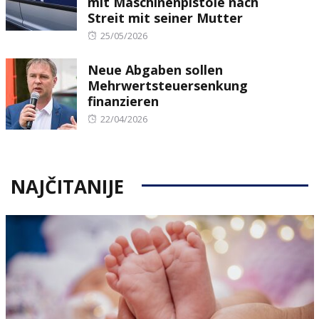
mit Maschinenpistole nach
Streit mit seiner Mutter
Posted
25/05/2026
on
Neue Abgaben sollen
Mehrwertsteuersenkung
finanzieren
Posted
22/04/2026
on
NAJČITANIJE