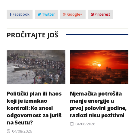
Facebook
Twitter
Google+
Pinterest
PROČITAJTE JOŠ
Politički plan ili haos
Njemačka potrošila
koji je izmakao
manje energije u
kontroli: Ko snosi
prvoj polovini godine,
odgovornost za juriš
razlozi nisu pozitivni
na Seutu?
Posted
04/08/2026
Posted
on
04/08/2026