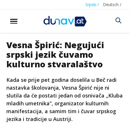
Srpski /
Deutsch /
Vesna Špirić: Negujući
srpski jezik čuvamo
kulturno stvaralaštvo
Kada se prije pet godina doselila u Beč radi
nastavka školovanja, Vesna Špirić nije ni
slutila da će postati jedan od osnivača „Kluba
mladih umetnika”, organizator kulturnih
manifestacija, a samim tim i čuvar srpskog
jezika i tradicije u Austriji.