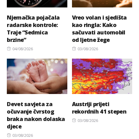
Njemačka pojačala
Vreo volan i sjedišta
radarske kontrole:
kao ringla: Kako
Traje “Sedmica
sačuvati automobil
brzine”
od ljetne žege
Posted
Posted
04/08/2026
03/08/2026
on
on
Devet savjeta za
Austriji prijeti
očuvanje čvrstog
rekordnih 41 stepen
braka nakon dolaska
Posted
03/08/2026
djece
on
Posted
03/08/2026