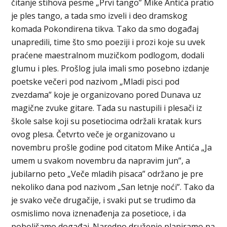
čitanje stihova pesme „Prvi tango” Mike Antića pratio
je ples tango, a tada smo izveli i deo dramskog
komada Pokondirena tikva. Tako da smo događaj
unapredili, time što smo poeziji i prozi koje su uvek
praćene maestralnom muzičkom podlogom, dodali
glumu i ples. Prošlog jula imali smo posebno izdanje
poetske večeri pod nazivom „Mladi pisci pod
zvezdama” koje je organizovano pored Dunava uz
magične zvuke gitare. Tada su nastupili i plesači iz
škole salse koji su posetiocima održali kratak kurs
ovog plesa. Četvrto veče je organizovano u
novembru prošle godine pod citatom Mike Antića „Ja
umem u svakom novembru da napravim jun”, a
jubilarno peto „Veče mladih pisaca” održano je pre
nekoliko dana pod nazivom „San letnje noći”. Tako da
je svako veče drugačije, i svaki put se trudimo da
osmislimo nova iznenađenja za posetioce, i da
poboljšamo događaj. Naredno druženje planiramo na