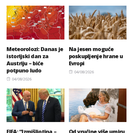
on
Meteorolozi: Danas je
Na jesen moguće
istorijski dan za
poskupljenje hrane u
Austriju – biće
Evropi
potpuno ludo
Posted
04/08/2026
Posted
on
04/08/2026
on
FIFA: “Izmišljotina –
Od vrućine više umiru