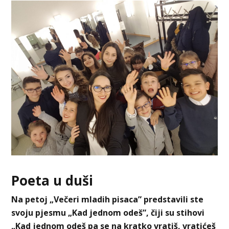
Poeta u duši
Na petoj „Večeri mladih pisaca” predstavili ste
svoju pjesmu „Kad jednom odeš”, čiji su
stihovi
„Kad jednom odeš pa se na kratko vratiš, vratićeš