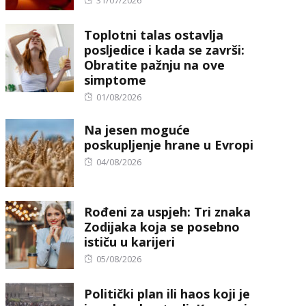
31/07/2026
on
Toplotni talas ostavlja
posljedice i kada se završi:
Obratite pažnju na ove
simptome
Posted
01/08/2026
on
Na jesen moguće
poskupljenje hrane u Evropi
Posted
04/08/2026
on
Rođeni za uspjeh: Tri znaka
Zodijaka koja se posebno
ističu u karijeri
Posted
05/08/2026
on
Politički plan ili haos koji je