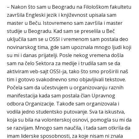
– Nakon što sam u Beogradu na Filološkom fakultetu
završila Engleski jezik i književnost upisala sam
master u Beču. Istovremeno sam završila i master
studije u Beogradu. Kad sam se preselila u Beč
uključila sam se u OSSI i vremenom sam postala deo
novinarskog tima, gde sam upoznala mnogo ljudi koji
su mi i danas prijatelji. Posle nekog vremena došla
sam na čelo Sektora za medije i trudila sam se da
aktiviram veb-sajt OSSI-ja, tako što smo proširili naš
tim i gotovo svakodnevno smo objavljivali tekstove.
Počela sam da učestvujem u organizovanju raznih
manifestacija kada sam postala član Upravnog
odbora Organizacije. Takođe sam organizovala i
vodila jedno studentsko putovanje. Sva ta iskustva,
koja su bila na volonterskoj osnovi, pomogla su mi da
se razvijam. Mnogo sam naučila, i tada sam otkrila da
imam liderske sposobnosti, za koje nisam ni znala