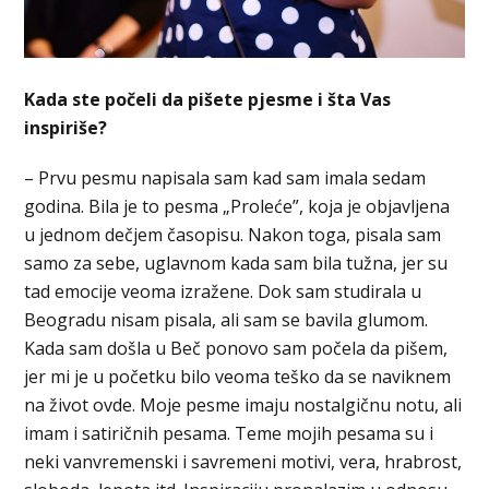
Kada ste počeli da pišete pjesme i šta Vas
inspiriše?
– Prvu pesmu napisala sam kad sam imala sedam
godina. Bila je to pesma „Proleće”, koja je objavljena
u jednom dečjem časopisu. Nakon toga, pisala sam
samo za sebe, uglavnom kada sam bila tužna, jer su
tad emocije veoma izražene. Dok sam studirala u
Beogradu nisam pisala, ali sam se bavila glumom.
Kada sam došla u Beč ponovo sam počela da pišem,
jer mi je u početku bilo veoma teško da se naviknem
na život ovde. Moje pesme imaju nostalgičnu notu, ali
imam i satiričnih pesama. Teme mojih pesama su i
neki vanvremenski i savremeni motivi, vera, hrabrost,