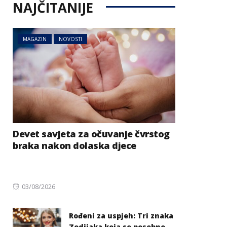
NAJČITANIJE
MAGAZIN
NOVOSTI
Devet savjeta za očuvanje čvrstog
braka nakon dolaska djece
Posted
03/08/2026
on
Rođeni za uspjeh: Tri znaka
Zodijaka koja se posebno