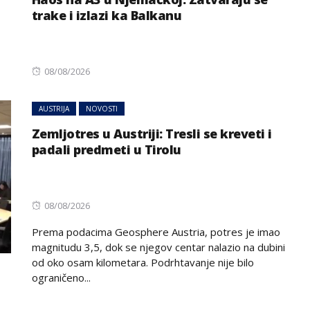
trake i izlazi ka Balkanu
Posted
08/08/2026
on
AUSTRIJA
NOVOSTI
Zemljotres u Austriji: Tresli se kreveti i
NOVOSTI
SVIJET
sastanak iz
padali predmeti u Tirolu
načelnik
Mali reaktori, velika
za leđa,
obećanja – novi nuklearni
akcija VIDEO
trend
Posted
08/08/2026
on
Prema podacima Geosphere Austria, potres je imao
magnitudu 3,5, dok se njegov centar nalazio na dubini
od oko osam kilometara. Podrhtavanje nije bilo
ograničeno...