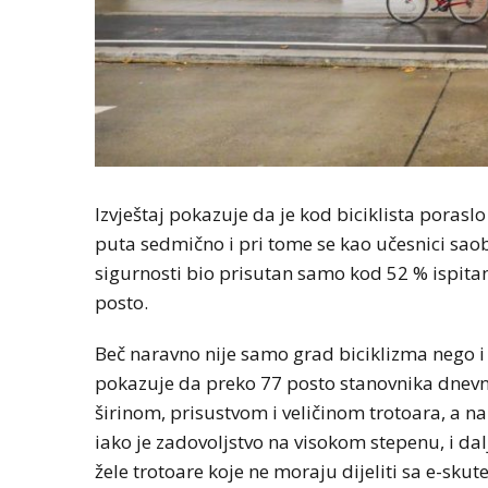
Izvještaj pokazuje da je kod biciklista poraslo
puta sedmično i pri tome se kao učesnici saob
sigurnosti bio prisutan samo kod 52 % ispitan
posto.
Beč naravno nije samo grad biciklizma nego i p
pokazuje da preko 77 posto stanovnika dnevno
širinom, prisustvom i veličinom trotoara, a n
iako je zadovoljstvo na visokom stepenu, i dal
žele trotoare koje ne moraju dijeliti sa e-skute