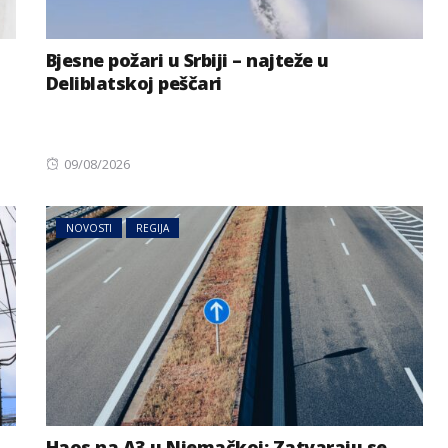
Bjesne požari u Srbiji – najteže u
Deliblatskoj peščari
Posted
09/08/2026
on
NOVOSTI
REGIJA
Haos na A3 u Njemačkoj: Zatvaraju se