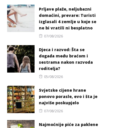
on
Prljave plaže, neljubazni
domaćini, prevare: Turisti
izglasali 4 zemlje u koje se
ne bi vratili ni besplatno
Posted
07/08/2026
on
Djeca i razvod: Šta se
događa među braćom i
sestrama nakon razvoda
roditelja?
Posted
05/08/2026
on
Svjetske cijene hrane
ponovo porasle, evo i šta je
najviše poskupjelo
Posted
07/08/2026
on
Najmoćnije piće za paklene