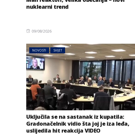
nuklearni trend
Posted
09/08/2026
on
NOVOSTI
SVIJET
NOVOSTI
SVIJET
Uključila se na 
kupatila: Grado
vidio šta joj je i
uslijedila hit re
Uključila se na sastanak iz kupatila:
Gradonačelnik vidio šta joj je iza leđa,
uslijedila hit reakcija VIDEO