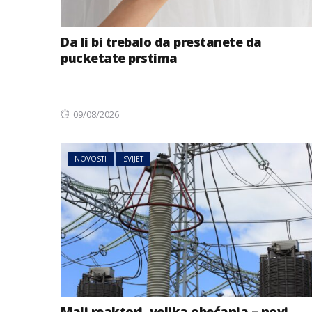
Da li bi trebalo da prestanete da
pucketate prstima
Posted
09/08/2026
on
NOVOSTI
SVIJET
Mali reaktori, velika obećanja – novi