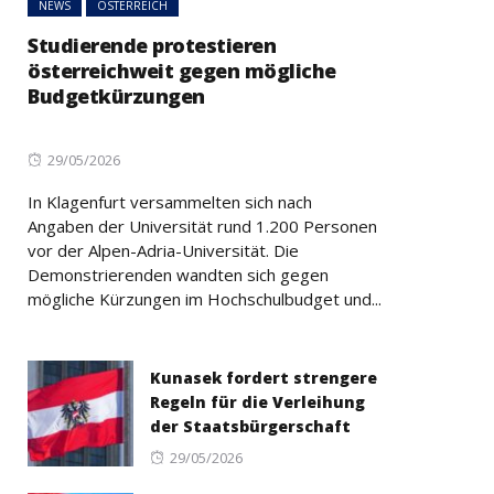
NEWS
ÖSTERREICH
Studierende protestieren
österreichweit gegen mögliche
Budgetkürzungen
Posted
29/05/2026
on
In Klagenfurt versammelten sich nach
Angaben der Universität rund 1.200 Personen
vor der Alpen-Adria-Universität. Die
Demonstrierenden wandten sich gegen
mögliche Kürzungen im Hochschulbudget und...
Kunasek fordert strengere
Regeln für die Verleihung
der Staatsbürgerschaft
Posted
29/05/2026
on