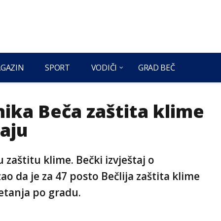
GAZIN
SPORT
VODIČI
GRAD BEČ
ika Beča zaštita klime
aju
 zaštitu klime. Bečki izvještaj o
o da je za 47 posto Bečlija zaštita klime
etanja po gradu.