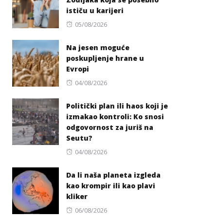
ističu u karijeri
Posted
05/08/2026
on
Na jesen moguće
poskupljenje hrane u
Evropi
Posted
04/08/2026
on
Politički plan ili haos koji je
izmakao kontroli: Ko snosi
odgovornost za juriš na
Seutu?
Posted
04/08/2026
on
Da li naša planeta izgleda
kao krompir ili kao plavi
kliker
Posted
06/08/2026