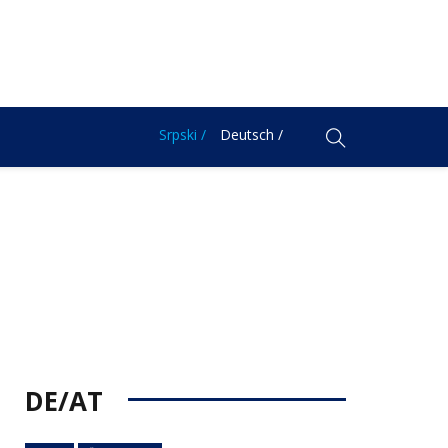
Srpski /
Deutsch /
DE/AT