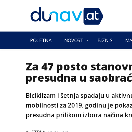
POČETNA
NOVOSTI
BIZNIS
MA
Za 47 posto stanovn
presudna u saobrać
Biciklizam i šetnja spadaju u aktivnu
mobilnosti za 2019. godinu je pokaza
presudna prilikom izbora načina kr
AUSTRIJA