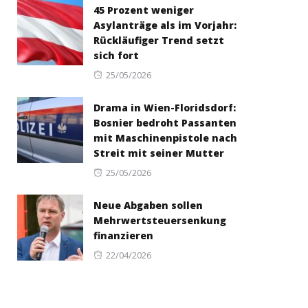
45 Prozent weniger
Asylanträge als im Vorjahr:
Rückläufiger Trend setzt
sich fort
Posted
25/05/2026
on
Drama in Wien-Floridsdorf:
Bosnier bedroht Passanten
mit Maschinenpistole nach
Streit mit seiner Mutter
Posted
25/05/2026
on
Neue Abgaben sollen
Mehrwertsteuersenkung
finanzieren
Posted
22/04/2026
on