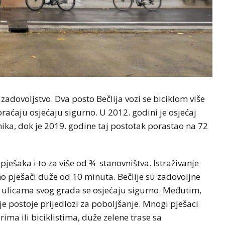
 zadovoljstvo. Dva posto Bečlija vozi se biciklom više
raćaju osjećaju sigurno. U 2012. godini je osjećaj
ika, dok je 2019. godine taj postotak porastao na 72
ješaka i to za više od ¾ stanovništva. Istraživanje
 pješači duže od 10 minuta. Bečlije su zadovoljne
a ulicama svog grada se osjećaju sigurno. Međutim,
je postoje prijedlozi za poboljšanje. Mnogi pješaci
rima ili biciklistima, duže zelene trase sa