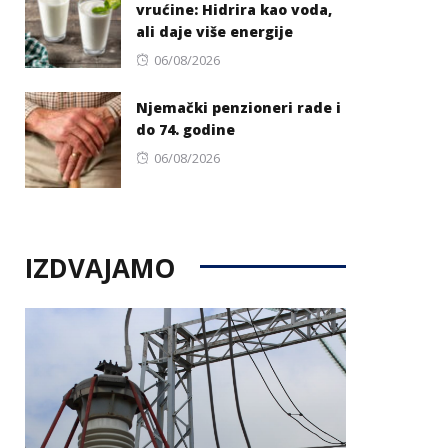
vrućine: Hidrira kao voda,
ali daje više energije
Posted
06/08/2026
on
Njemački penzioneri rade i
do 74. godine
Posted
06/08/2026
on
IZDVAJAMO