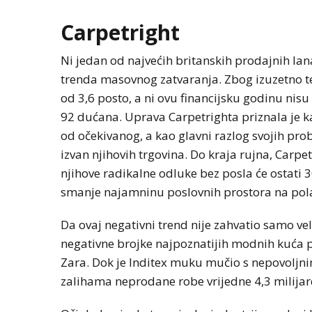
Carpetright
Ni jedan od najvećih britanskih prodajnih lana
trenda masovnog zatvaranja. Zbog izuzetno teš
od 3,6 posto, a ni ovu financijsku godinu nisu 
92 dućana. Uprava Carpetrighta priznala je ka
od očekivanog, a kao glavni razlog svojih pro
izvan njihovih trgovina. Do kraja rujna, Carpe
njihove radikalne odluke bez posla će ostati 
smanje najamninu poslovnih prostora na pola 
Da ovaj negativni trend nije zahvatio samo vel
negativne brojke najpoznatijih modnih kuća po
Zara. Dok je Inditex muku mučio s nepovoljn
zalihama neprodane robe vrijedne 4,3 milija