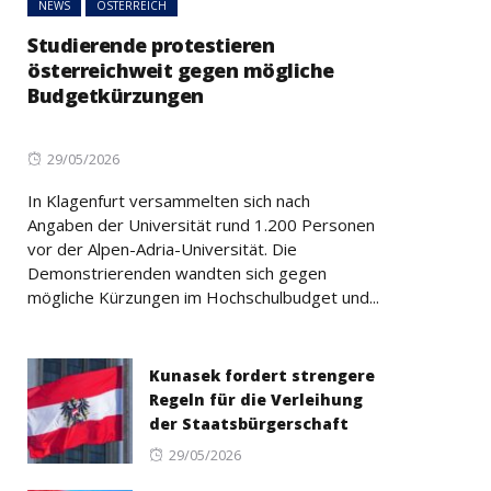
NEWS
ÖSTERREICH
Studierende protestieren
österreichweit gegen mögliche
Budgetkürzungen
Posted
29/05/2026
on
In Klagenfurt versammelten sich nach
Angaben der Universität rund 1.200 Personen
vor der Alpen-Adria-Universität. Die
Demonstrierenden wandten sich gegen
mögliche Kürzungen im Hochschulbudget und...
Kunasek fordert strengere
Regeln für die Verleihung
der Staatsbürgerschaft
Posted
29/05/2026
on