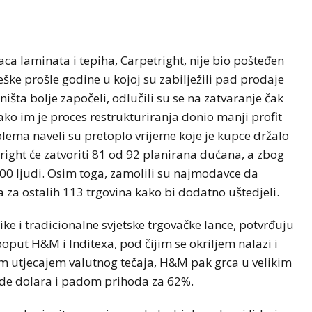
ca laminata i tepiha, Carpetright, nije bio pošteđen
ke prošle godine u kojoj su zabilježili pad prodaje
ništa bolje započeli, odlučili su se na zatvaranje čak
ko im je proces restrukturiranja donio manji profit
blema naveli su pretoplo vrijeme koje je kupce držalo
tright će zatvoriti 81 od 92 planirana dućana, a zbog
300 ljudi. Osim toga, zamolili su najmodavce da
za ostalih 113 trgovina kako bi dodatno uštedjeli.
ike i tradicionalne svjetske trgovačke lance, potvrđuju
put H&M i Inditexa, pod čijim se okriljem nalazi i
im utjecajem valutnog tečaja, H&M pak grca u velikim
rde dolara i padom prihoda za 62%.