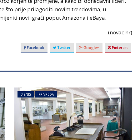
kroz korjenite promjene, a kako bi donedavni lideri,
u se što prije prilagoditi novim trendovima, u
amijeniti novi igrači poput Amazona i eBaya.
(novac.hr)
Facebook
Twitter
Google+
Pinterest
BIZNIS
PRIVREDA