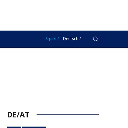
Srpski /
Deutsch /
DE/AT