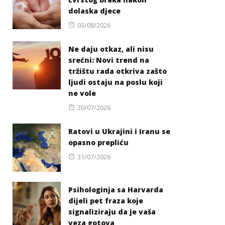
dolaska djece
Posted
03/08/2026
on
Ne daju otkaz, ali nisu
srećni: Novi trend na
tržištu rada otkriva zašto
ljudi ostaju na poslu koji
ne vole
Posted
30/07/2026
on
Ratovi u Ukrajini i Iranu se
opasno prepliću
Posted
31/07/2026
on
Psihologinja sa Harvarda
dijeli pet fraza koje
signaliziraju da je vaša
veza gotova