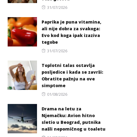
Posted
31/07/2026
on
Paprika je puna vitamina,
ali nije dobra za svakoga:
Evo kod koga ipak izaziva
tegobe
Posted
31/07/2026
on
Toplotni talas ostavlja
posljedice i kada se završi:
Obratite pažnju na ove
simptome
Posted
01/08/2026
on
Drama na letu za
Njemačku: Avion hitno
sletio u Beograd, putnika
našli nepomičnog u toaletu