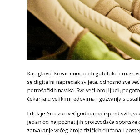
Kao glavni krivac enormnih gubitaka i masovn
se digitalni napredak svijeta, odnosno sve ve
potrošačkih navika. Sve veći broj ljudi, pogot
čekanja u velikim redovima i gužvanja s osta
I dok je Amazon već godinama ispred svih, vode
jedan od najpoznatijih proizvođača sportske o
zatvaranje većeg broja fizičkih dućana i post