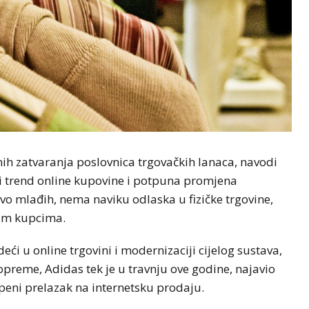
ih zatvaranja poslovnica trgovačkih lanaca, navodi
ći trend online kupovine i potpuna promjena
ovo mlađih, nema naviku odlaska u fizičke trgovine,
lim kupcima.
ći u online trgovini i modernizaciji cijelog sustava,
preme, Adidas tek je u travnju ove godine, najavio
epeni prelazak na internetsku prodaju.