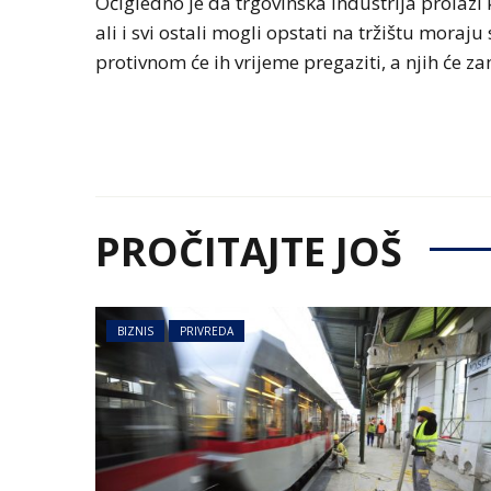
Očigledno je da trgovinska industrija prolazi 
ali i svi ostali mogli opstati na tržištu moraj
protivnom će ih vrijeme pregaziti, a njih će z
PROČITAJTE JOŠ
BIZNIS
PRIVREDA