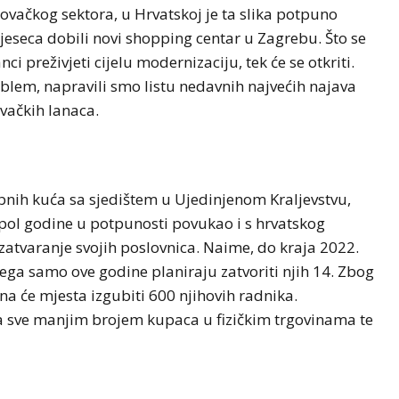
rgovačkog sektora, u Hrvatskoj je ta slika potpuno
jeseca dobili novi shopping centar u Zagrebu. Što se
i preživjeti cijelu modernizaciju, tek će se otkriti.
problem, napravili smo listu nedavnih najvećih najava
vačkih lanaca.
bnih kuća sa sjedištem u Ujedinjenom Kraljevstvu,
 i pol godine u potpunosti povukao i s hrvatskog
o zatvaranje svojih poslovnica. Naime, do kraja 2022.
čega samo ove godine planiraju zatvoriti njih 14. Zbog
a će mjesta izgubiti 600 njihovih radnika.
sa sve manjim brojem kupaca u fizičkim trgovinama te