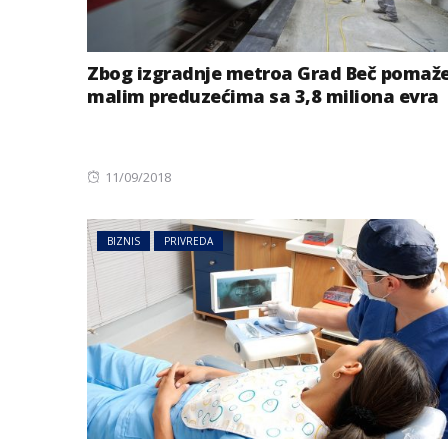
Zbog izgradnje metroa Grad Beč pomaž
malim preduzećima sa 3,8 miliona evra
Posted
11/09/2018
on
BIZNIS
PRIVREDA
MAGAZIN
NOVOSTI
Najmoćnije piće 
vrućine: Hidrira
ali daje više ener