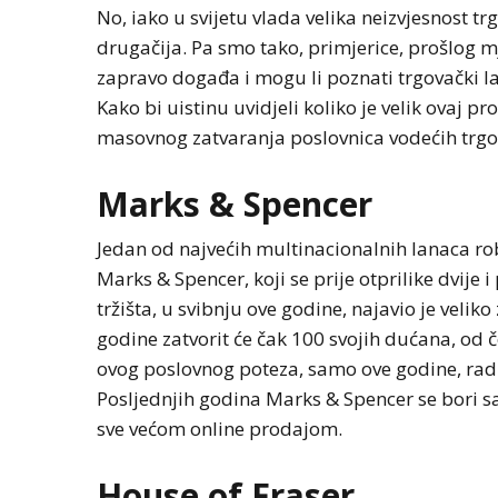
No, iako u svijetu vlada velika neizvjesnost t
drugačija. Pa smo tako, primjerice, prošlog m
zapravo događa i mogu li poznati trgovački lanc
Kako bi uistinu uvidjeli koliko je velik ovaj 
masovnog zatvaranja poslovnica vodećih trgo
Marks & Spencer
Jedan od najvećih multinacionalnih lanaca ro
Marks & Spencer, koji se prije otprilike dvije
tržišta, u svibnju ove godine, najavio je velik
godine zatvorit će čak 100 svojih dućana, od 
ovog poslovnog poteza, samo ove godine, radn
Posljednjih godina Marks & Spencer se bori 
sve većom online prodajom.
House of Fraser