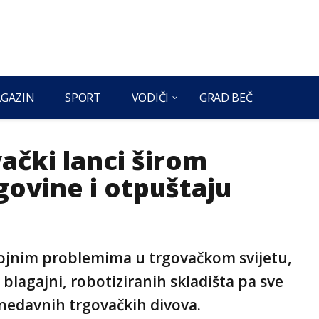
GAZIN
SPORT
VODIČI
GRAD BEČ
ački lanci širom
rgovine i otpuštaju
rojnim problemima u trgovačkom svijetu,
lagajni, robotiziranih skladišta pa sve
onedavnih trgovačkih divova.