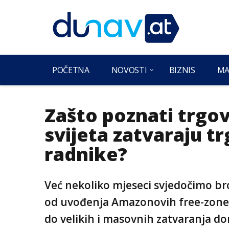
POČETNA
NOVOSTI
BIZNIS
MA
Zašto poznati trgov
svijeta zatvaraju t
radnike?
Već nekoliko mjeseci svjedočimo b
od uvođenja Amazonovih free-zone b
do velikih i masovnih zatvaranja d