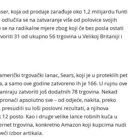
er, koja od prodaje zarađuje oko 1,2 milijardu funti
 odlučila se na zatvaranje više od polovice svojih
u se na radikalne mjere zbog koji će bez posla ostati
voriti 31 od ukupno 56 trgovina u Velikoj Britaniji i
američki trgovački lanac, Sears, koji je u proteklih pet
, a samo ove godine zatvoreno ih je 166. U rujnu ove
niraju zatvoriti još dodatnih 78 trgovina. Nekad
onaći apsolutno sve – od odjeće, nakita, preko
presudili su loši poslovni rezultati, a njihova
12 posto. Kao i druge velike lance robnih kuća u
nternet trgovina, konkretno Amazon koji kupcima nudi
veći izbor artikala.