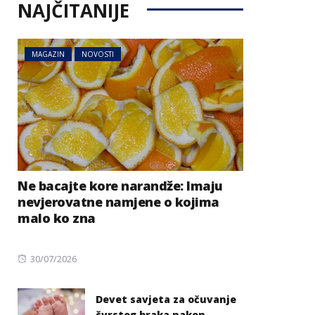
NAJČITANIJE
MAGAZIN
NOVOSTI
Ne bacajte kore narandže: Imaju
nevjerovatne namjene o kojima
malo ko zna
Posted
30/07/2026
on
Devet savjeta za očuvanje
čvrstog braka nakon