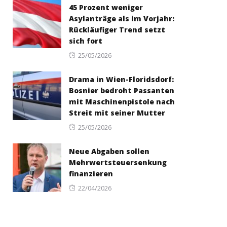
45 Prozent weniger
Asylanträge als im Vorjahr:
Rückläufiger Trend setzt
sich fort
Posted
25/05/2026
on
Drama in Wien-Floridsdorf:
Bosnier bedroht Passanten
mit Maschinenpistole nach
Streit mit seiner Mutter
Posted
25/05/2026
on
Neue Abgaben sollen
Mehrwertsteuersenkung
finanzieren
Posted
22/04/2026
on