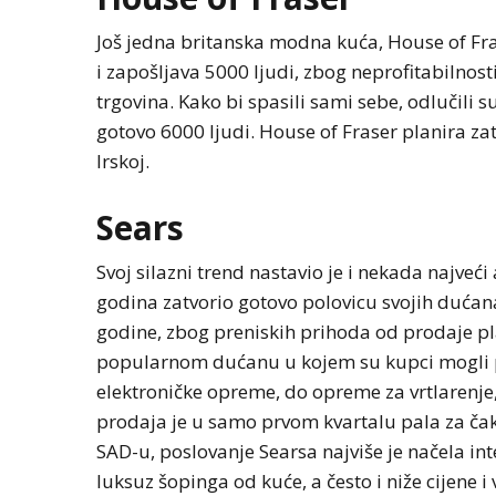
Još jedna britanska modna kuća, House of Fras
i zapošljava 5000 ljudi, zbog neprofitabilnosti
trgovina. Kako bi spasili sami sebe, odlučili s
gotovo 6000 ljudi. House of Fraser planira zat
Irskoj.
Sears
Svoj silazni trend nastavio je i nekada najveći 
godina zatvorio gotovo polovicu svojih dućana
godine, zbog preniskih prihoda od prodaje pla
popularnom dućanu u kojem su kupci mogli pr
elektroničke opreme, do opreme za vrtlarenje, 
prodaja je u samo prvom kvartalu pala za čak 
SAD-u, poslovanje Searsa najviše je načela i
luksuz šopinga od kuće, a često i niže cijene i 