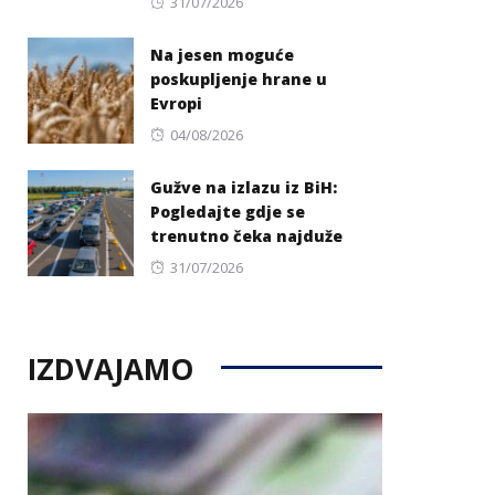
Posted
31/07/2026
on
Na jesen moguće
poskupljenje hrane u
Evropi
Posted
04/08/2026
on
Gužve na izlazu iz BiH:
Pogledajte gdje se
trenutno čeka najduže
Posted
31/07/2026
on
IZDVAJAMO