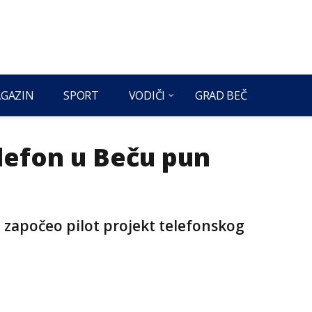
GAZIN
SPORT
VODIČI
GRAD BEČ
lefon u Beču pun
je započeo pilot projekt telefonskog