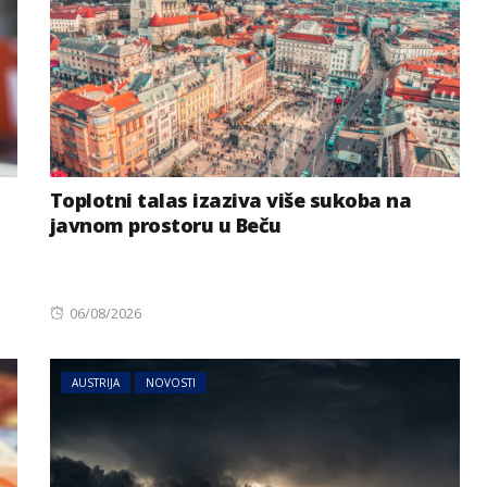
Toplotni talas izaziva više sukoba na
javnom prostoru u Beču
Posted
06/08/2026
on
AUSTRIJA
NOVOSTI