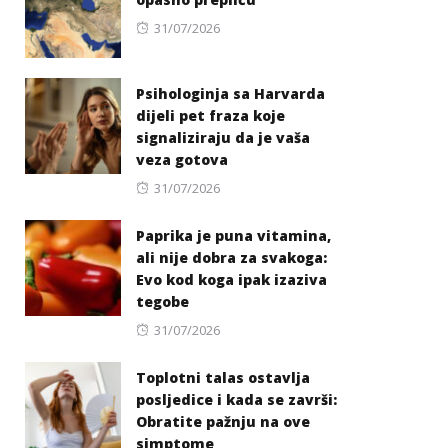
Posted
31/07/2026
on
Psihologinja sa Harvarda
dijeli pet fraza koje
signaliziraju da je vaša
veza gotova
Posted
31/07/2026
on
Paprika je puna vitamina,
ali nije dobra za svakoga:
Evo kod koga ipak izaziva
tegobe
Posted
31/07/2026
on
Toplotni talas ostavlja
posljedice i kada se završi:
Obratite pažnju na ove
simptome