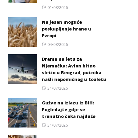
Posted
01/08/2026
on
Na jesen moguće
poskupljenje hrane u
Evropi
Posted
04/08/2026
on
Drama na letu za
Njemačku: Avion hitno
sletio u Beograd, putnika
našli nepomičnog u toaletu
Posted
31/07/2026
on
Gužve na izlazu iz BiH:
Pogledajte gdje se
trenutno čeka najduže
Posted
31/07/2026
on