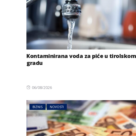
Kontaminirana voda za piće u tirolskom
gradu
Posted
06/08/2026
on
BIZNIS
NOVOSTI