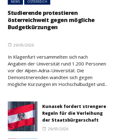
NEWS
ÖSTERREICH
Studierende protestieren
österreichweit gegen mögliche
Budgetkürzungen
Posted
29/05/2026
on
In Klagenfurt versammelten sich nach
Angaben der Universität rund 1.200 Personen
vor der Alpen-Adria-Universität. Die
Demonstrierenden wandten sich gegen
mögliche Kürzungen im Hochschulbudget und...
Kunasek fordert strengere
Regeln für die Verleihung
der Staatsbürgerschaft
Posted
29/05/2026
on