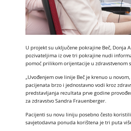
U projekt su uključene pokrajine Beč, Donja Au
pozivateljima iz ove tri pokrajine nudi infor
pomoć prilikom orijentacije u zdravstvenom 
„Uvođenjem ove linije Beč je krenuo u novom,
pacijenata brzo i jednostavno vodi kroz zdravs
predstavljanja rezultata prve godine provođ
za zdravstvo Sandra Frauenberger.
Pacijenti su novu liniju posebno često koristili
savjetodavna ponuda korištena je tri puta viš