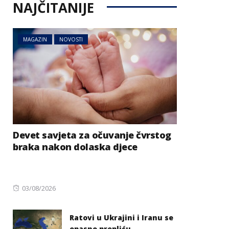
NAJČITANIJE
MAGAZIN
NOVOSTI
Devet savjeta za očuvanje čvrstog
braka nakon dolaska djece
Posted
03/08/2026
on
Ratovi u Ukrajini i Iranu se
opasno prepliću