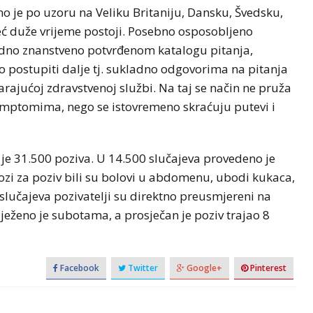
o je po uzoru na Veliku Britaniju, Dansku, Švedsku,
eć duže vrijeme postoji. Posebno osposobljeno
ladno znanstveno potvrđenom katalogu pitanja,
ko postupiti dalje tj. sukladno odgovorima na pitanja
ajućoj zdravstvenoj službi. Na taj se način ne pruža
mptomima, nego se istovremeno skraćuju putevi i
je 31.500 poziva. U 14.500 slučajeva provedeno je
lozi za poziv bili su bolovi u abdomenu, ubodi kukaca,
 slučajeva pozivatelji su direktno preusmjereni na
ježeno je subotama, a prosječan je poziv trajao 8
Facebook
Twitter
Google+
Pinterest