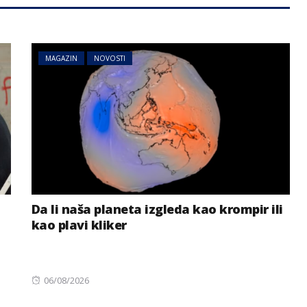
MAGAZIN
NOVOSTI
Da li naša planeta izgleda kao krompir ili
kao plavi kliker
Posted
06/08/2026
on