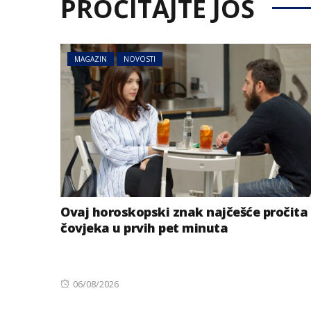
PROČITAJTE JOŠ
MAGAZIN
NOVOSTI
Ovaj horoskopski znak najčešće pročita
čovjeka u prvih pet minuta
Posted
06/08/2026
on