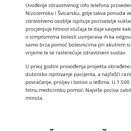
Uvođenje zdravstvenog info telefona proveden
Nizozemsku i Švicarsku, gdje takva ponuda v
zdravstveno osoblje ispituje pozivatelje suk
procjenjuje hitnost slučaja te daje savjete ka
o simptomima bolesti usmjerava ih ka odgovar
samo brza pomoć bolesnicima pri akutnim si
vrijeme te se rasterećuje zdravstveni sustav.
U prvoj godini provođenja projekta obrađeno 
dubinsko ispitivanje pacijenta, a najčešći raz
povraćanje, proljev i bolovi u leđima. U 1.500
hitnu medicinsku pomoć. Najviše poziva zabil
minuta.