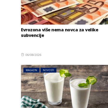
Evrozona više nema novca za velike
subvencije
Posted
06/08/2026
on
AUSTRIJA
NOVOSTI
MAGAZIN
NOVOSTI
Jake grmljavine 
dijelovima Austr