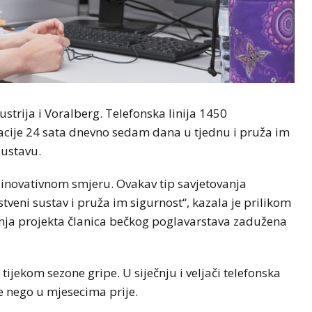
strija i Voralberg. Telefonska linija 1450
macije 24 sata dnevno sedam dana u tjednu i pruža im
sustavu.
 inovativnom smjeru. Ovakav tip savjetovanja
tveni sustav i pruža im sigurnost“, kazala je prilikom
enja projekta članica bečkog poglavarstava zadužena
 tijekom sezone gripe. U siječnju i veljači telefonska
e nego u mjesecima prije.