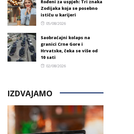
Rođeni za uspjeh: Tri znaka
Zodijaka koja se posebno
ističu u karijeri
Posted
05/08/2026
on
Saobraćajni kolaps na
granici Crne Gore i
Hrvatske, čeka se više od
10 sati
Posted
02/08/2026
on
IZDVAJAMO