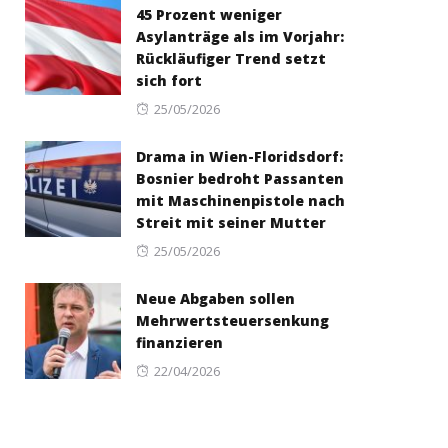
45 Prozent weniger
Asylanträge als im Vorjahr:
Rückläufiger Trend setzt
sich fort
Posted
25/05/2026
on
Drama in Wien-Floridsdorf:
Bosnier bedroht Passanten
mit Maschinenpistole nach
Streit mit seiner Mutter
Posted
25/05/2026
on
Neue Abgaben sollen
Mehrwertsteuersenkung
finanzieren
Posted
22/04/2026
on