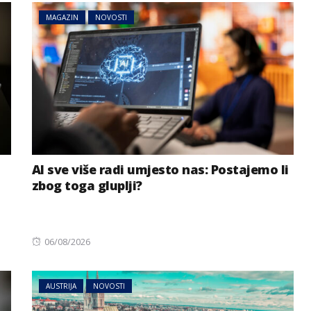
MAGAZIN
NOVOSTI
AI sve više radi umjesto nas: Postajemo li
zbog toga gluplji?
Posted
06/08/2026
on
AUSTRIJA
NOVOSTI