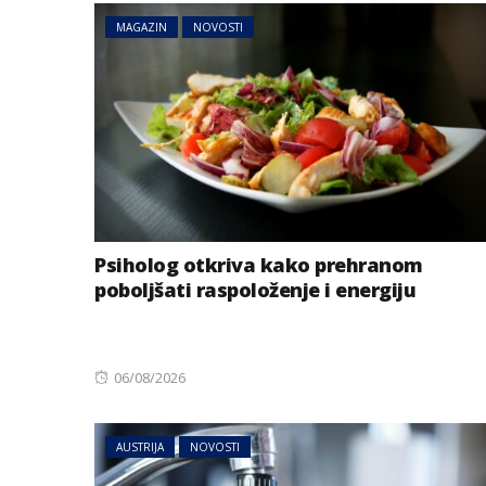
MAGAZIN
NOVOSTI
Psiholog otkriva kako prehranom
poboljšati raspoloženje i energiju
Posted
06/08/2026
on
AUSTRIJA
NOVOSTI