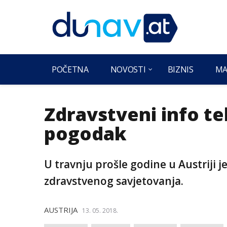
POČETNA
NOVOSTI
BIZNIS
MA
Zdravstveni info te
pogodak
U travnju prošle godine u Austriji 
zdravstvenog savjetovanja.
AUSTRIJA
13. 05. 2018.