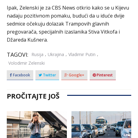
Ipak, Zelenski je za CBS News otkrio kako se u Kijevu
nadaju pozitivnom pomaku, budući da u iduće dvije
sedmice očekuju dolazak Trampovih glavnih
pregovarača, specijalnih izaslanika Stiva Vitkofa i
Džareda Kušnera.
TAGOVI:
,
,
,
Rusija
Ukrajina
Vladimir Putin
Volodimir Zelenski
Facebook
Twitter
Google+
Pinterest
PROČITAJTE JOŠ