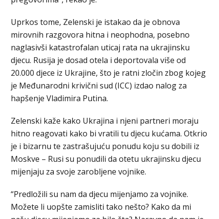
Uprkos tome, Zelenski je istakao da je obnova
mirovnih razgovora hitna i neophodna, posebno
naglasivši katastrofalan uticaj rata na ukrajinsku
djecu. Rusija je dosad otela i deportovala više od
20.000 djece iz Ukrajine, što je ratni zločin zbog kojeg
je Međunarodni krivični sud (ICC) izdao nalog za
hapšenje Vladimira Putina.
Zelenski kaže kako Ukrajina i njeni partneri moraju
hitno reagovati kako bi vratili tu djecu kućama. Otkrio
je i bizarnu te zastrašujuću ponudu koju su dobili iz
Moskve – Rusi su ponudili da otetu ukrajinsku djecu
mijenjaju za svoje zarobljene vojnike.
“Predložili su nam da djecu mijenjamo za vojnike.
Možete li uopšte zamisliti tako nešto? Kako da mi