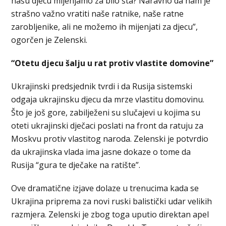
našu djecu mijenjamo za bilo šta? Naravno da nam je
strašno važno vratiti naše ratnike, naše ratne
zarobljenike, ali ne možemo ih mijenjati za djecu”,
ogorčen je Zelenski.
“Otetu djecu šalju u rat protiv vlastite domovine”
Ukrajinski predsjednik tvrdi i da Rusija sistemski
odgaja ukrajinsku djecu da mrze vlastitu domovinu.
Što je još gore, zabilježeni su slučajevi u kojima su
oteti ukrajinski dječaci poslati na front da ratuju za
Moskvu protiv vlastitog naroda. Zelenski je potvrdio
da ukrajinska vlada ima jasne dokaze o tome da
Rusija “gura te dječake na ratište”.
Ove dramatične izjave dolaze u trenucima kada se
Ukrajina priprema za novi ruski balistički udar velikih
razmjera. Zelenski je zbog toga uputio direktan apel