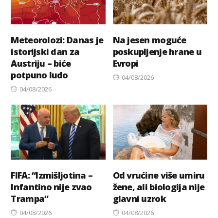
Meteorolozi: Danas je
Na jesen moguće
istorijski dan za
poskupljenje hrane u
Austriju – biće
Evropi
potpuno ludo
Posted
04/08/2026
Posted
on
04/08/2026
on
FIFA: “Izmišljotina –
Od vrućine više umiru
Infantino nije zvao
žene, ali biologija nije
Trampa”
glavni uzrok
Posted
Posted
04/08/2026
04/08/2026