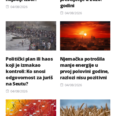
godini
Posted
04/08/2026
on
Posted
04/08/2026
on
Politički plan ili haos
Njemačka potrošila
koji je izmakao
manje energije u
kontroli: Ko snosi
prvoj polovini godine,
odgovornost za juriš
razlozi nisu pozitivni
na Seutu?
Posted
04/08/2026
Posted
on
04/08/2026
on