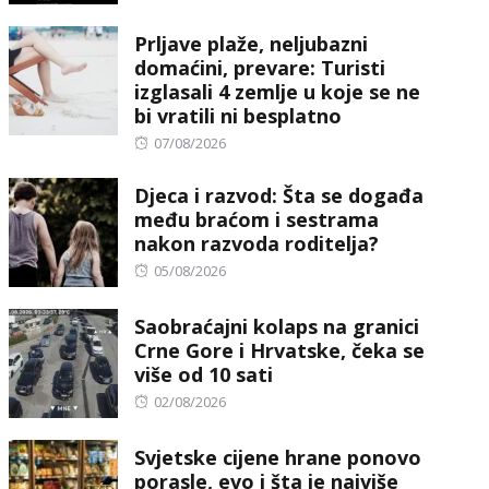
on
Prljave plaže, neljubazni
domaćini, prevare: Turisti
izglasali 4 zemlje u koje se ne
bi vratili ni besplatno
Posted
07/08/2026
on
Djeca i razvod: Šta se događa
među braćom i sestrama
nakon razvoda roditelja?
Posted
05/08/2026
on
Saobraćajni kolaps na granici
Crne Gore i Hrvatske, čeka se
više od 10 sati
Posted
02/08/2026
on
Svjetske cijene hrane ponovo
porasle, evo i šta je najviše