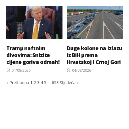
on
on
Tramp naftnim
Duge kolone na izlazu
divovima: Snizite
iz BiH prema
cijene goriva odmah!
Hrvatskoj i Crnoj Gori
Posted
Posted
04/08/2026
04/08/2026
on
on
« Prethodna
1
2
3
4
5
…
658
Sljedeća »