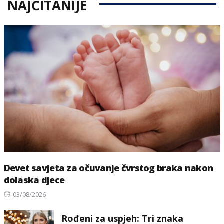
NAJČITANIJE
Devet savjeta za očuvanje čvrstog braka nakon
dolaska djece
Posted
03/08/2026
on
Rođeni za uspjeh: Tri znaka