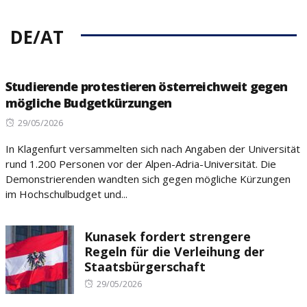
DE/AT
Studierende protestieren österreichweit gegen
mögliche Budgetkürzungen
Posted
29/05/2026
on
In Klagenfurt versammelten sich nach Angaben der Universität
rund 1.200 Personen vor der Alpen-Adria-Universität. Die
Demonstrierenden wandten sich gegen mögliche Kürzungen
im Hochschulbudget und...
Kunasek fordert strengere
Regeln für die Verleihung der
Staatsbürgerschaft
Posted
29/05/2026
on