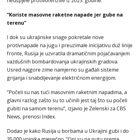
neuspjele protivofenzive iz 2023. godine.
“Koriste masovne raketne napade jer gube na
terenu”
I dok su ukrajinske snage pokretale nove
protivnapade na jugu i preuzimale inicijativu duž linije
fronte, Rusija je uzvratila dramatičnim pojačavanjem
vazdušnih bombardovanja ukrajinskih gradova.
Usred najgore zime namjerno su gađali sisteme
grijanja i snabdijevanje električnom energijom.
“Počeli su nas tući masovnim raketnim napadima, a
glavni razlog zašto su to učinili jest taj što su počeli
gubiti na samom terenu”, izjavio je Zelenski za CBS
News, prenosi Index.
Dodao je kako Rusija u borbama u Ukrajini gubi i do
35.000 vojnika mjesečno. “Oni su na putu prema