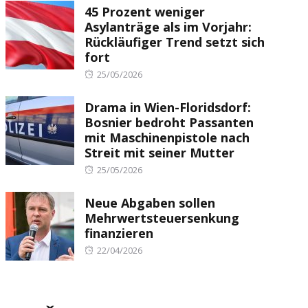
45 Prozent weniger
Asylanträge als im Vorjahr:
Rückläufiger Trend setzt sich
fort
Posted
25/05/2026
on
Drama in Wien-Floridsdorf:
Bosnier bedroht Passanten
mit Maschinenpistole nach
Streit mit seiner Mutter
Posted
25/05/2026
on
Neue Abgaben sollen
Mehrwertsteuersenkung
finanzieren
Posted
22/04/2026
on