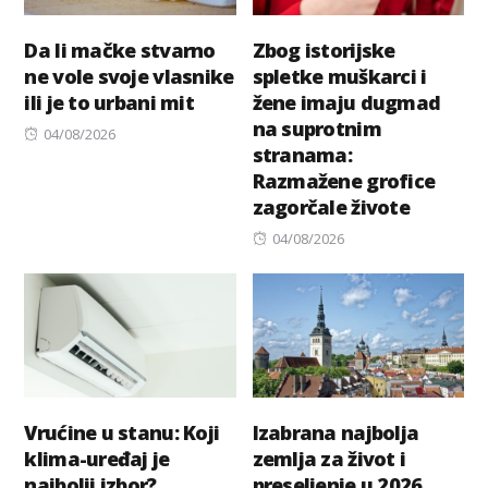
Da li mačke stvarno
Zbog istorijske
ne vole svoje vlasnike
spletke muškarci i
ili je to urbani mit
žene imaju dugmad
na suprotnim
Posted
04/08/2026
stranama:
on
Razmažene grofice
zagorčale živote
Posted
04/08/2026
on
Vrućine u stanu: Koji
Izabrana najbolja
klima-uređaj je
zemlja za život i
najbolji izbor?
preseljenje u 2026.