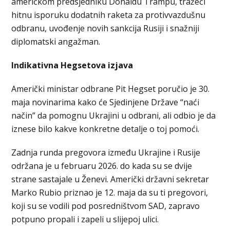
američkom predsjedniku Donaldu Trampu, tražeći
hitnu isporuku dodatnih raketa za protivvazdušnu
odbranu, uvođenje novih sankcija Rusiji i snažniji
diplomatski angažman.
Indikativna Hegsetova izjava
Američki ministar odbrane Pit Hegset poručio je 30.
maja novinarima kako će Sjedinjene Države “naći
način” da pomognu Ukrajini u odbrani, ali odbio je da
iznese bilo kakve konkretne detalje o toj pomoći.
Zadnja runda pregovora između Ukrajine i Rusije
održana je u februaru 2026. do kada su se dvije
strane sastajale u Ženevi. Američki državni sekretar
Marko Rubio priznao je 12. maja da su ti pregovori,
koji su se vodili pod posredništvom SAD, zapravo
potpuno propali i zapeli u slijepoj ulici.