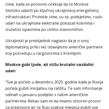
zime, kada se ponovno očekuje da će Moskva
žestoko udariti po ključnoj ukrajinskoj energetskoj
infrastrukturi. Protekle zime, su se, podsjetimo, ruski
udari na ukrajinske elektrane pokazali kobnima i
izuzetno opasnima po civilno stanovništvo.
Ukrajinski je predsjednik naglasio da je o ovoj
diplomatskoj prilici već obavijestio američke partnere
koji posreduju u razgovorima s Kremljom.
Moskva gubi ljude, ali stižu brutalni vazdušni
udari
“Sve je počelo u decembru 2025. godine kada je Rusija
počela gubiti inicijativu na ratištu. Te sam informacije
odmah u januaru podijelio s našim američkim
partnerima. Rekao sam im da imamo otvoren prozor
za pregovore jer će Rusi svakog mjeseca gubiti sve