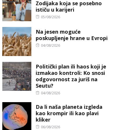
Zodijaka koja se posebno
ističu u karijeri
Posted
05/08/2026
on
Na jesen moguće
poskupljenje hrane u Evropi
Posted
04/08/2026
on
Politički plan ili haos koji je
izmakao kontroli: Ko snosi
odgovornost za juriš na
Seutu?
Posted
04/08/2026
on
Da li naša planeta izgleda
kao krompir ili kao plavi
kliker
Posted
06/08/2026