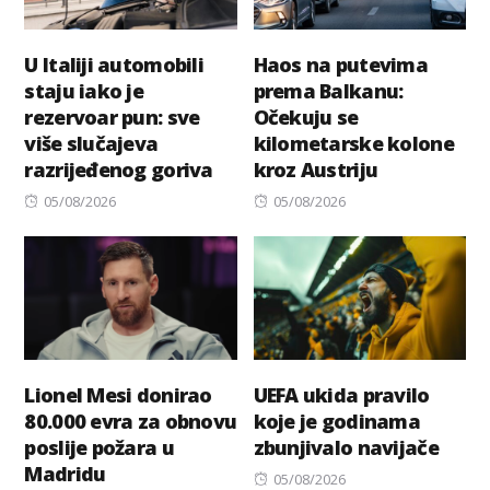
U Italiji automobili
Haos na putevima
staju iako je
prema Balkanu:
rezervoar pun: sve
Očekuju se
više slučajeva
kilometarske kolone
razrijeđenog goriva
kroz Austriju
Posted
Posted
05/08/2026
05/08/2026
on
on
Lionel Mesi donirao
UEFA ukida pravilo
80.000 evra za obnovu
koje je godinama
poslije požara u
zbunjivalo navijače
Madridu
Posted
05/08/2026