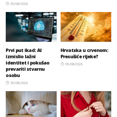
Posted
on
05/08/2026
on
Prvi put ikad: AI
Hrvatska u crvenom:
izmislio lažni
Presušiće rijeke?
identitet i pokušao
Posted
05/08/2026
prevariti stvarnu
on
osobu
Posted
05/08/2026
on