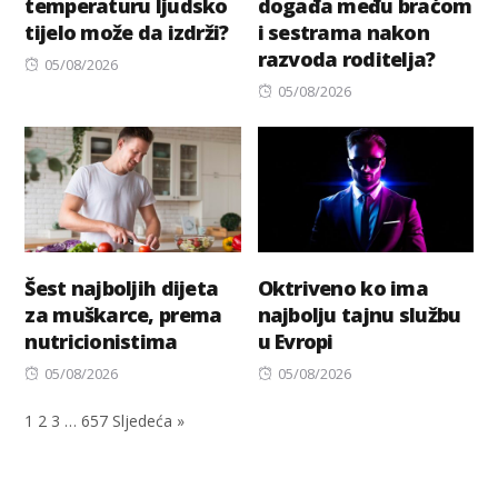
temperaturu ljudsko
događa među braćom
tijelo može da izdrži?
i sestrama nakon
razvoda roditelja?
Posted
05/08/2026
on
Posted
05/08/2026
on
Šest najboljih dijeta
Oktriveno ko ima
za muškarce, prema
najbolju tajnu službu
nutricionistima
u Evropi
Posted
Posted
05/08/2026
05/08/2026
on
on
1
2
3
…
657
Sljedeća »