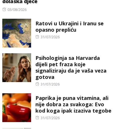
dolaska djece
Posted
03/08/2026
on
Ratovi u Ukrajini i Iranu se
opasno prepliću
Posted
31/07/2026
on
Psihologinja sa Harvarda
dijeli pet fraza koje
signaliziraju da je vaša veza
gotova
Posted
31/07/2026
on
Paprika je puna vitamina, ali
nije dobra za svakoga: Evo
kod koga ipak izaziva tegobe
Posted
31/07/2026
on