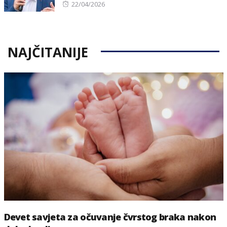
Posted
22/04/2026
on
NAJČITANIJE
Devet savjeta za očuvanje čvrstog braka nakon