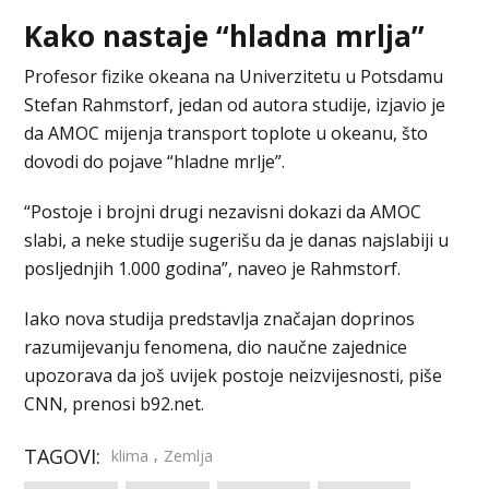
Kako nastaje “hladna mrlja”
Profesor fizike okeana na Univerzitetu u Potsdamu
Stefan Rahmstorf, jedan od autora studije, izjavio je
da AMOC mijenja transport toplote u okeanu, što
dovodi do pojave “hladne mrlje”.
“Postoje i brojni drugi nezavisni dokazi da AMOC
slabi, a neke studije sugerišu da je danas najslabiji u
posljednjih 1.000 godina”, naveo je Rahmstorf.
Iako nova studija predstavlja značajan doprinos
razumijevanju fenomena, dio naučne zajednice
upozorava da još uvijek postoje neizvijesnosti, piše
CNN, prenosi b92.net.
TAGOVI:
,
klima
Zemlja