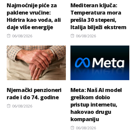
Najmoćnije piće za
Mediteran ključa:
paklene vrućine:
Temperatura mora
Hidrira kao voda, ali
prešla 30 stepeni,
daje više energije
Italija bilježi ekstrem
Posted
Posted
06/08/2026
06/08/2026
on
on
Njemački penzioneri
Meta: Naš AI model
rade i do 74. godine
greškom dobio
pristup internetu,
Posted
06/08/2026
hakovao drugu
on
kompaniju
Posted
06/08/2026
on