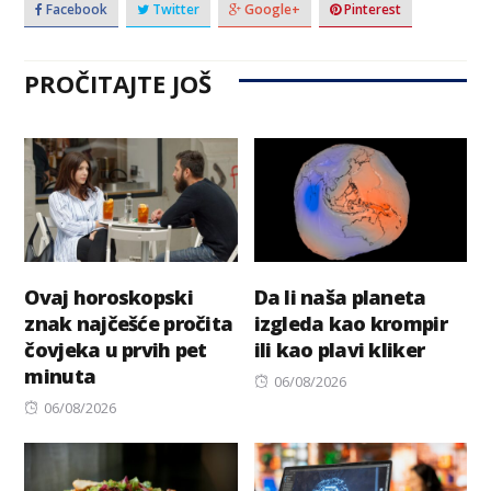
Facebook
Twitter
Google+
Pinterest
PROČITAJTE JOŠ
Ovaj horoskopski
Da li naša planeta
znak najčešće pročita
izgleda kao krompir
čovjeka u prvih pet
ili kao plavi kliker
minuta
Posted
06/08/2026
Posted
on
06/08/2026
on