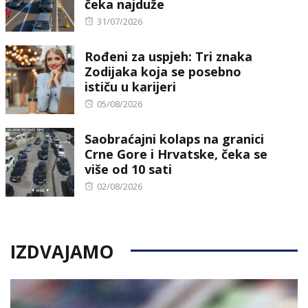
čeka najduže
Posted
31/07/2026
on
Rođeni za uspjeh: Tri znaka
Zodijaka koja se posebno
ističu u karijeri
Posted
05/08/2026
on
Saobraćajni kolaps na granici
Crne Gore i Hrvatske, čeka se
više od 10 sati
Posted
02/08/2026
on
IZDVAJAMO