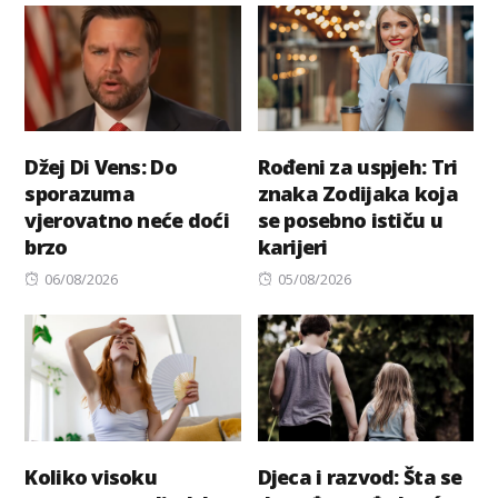
Džej Di Vens: Do
Rođeni za uspjeh: Tri
sporazuma
znaka Zodijaka koja
vjerovatno neće doći
se posebno ističu u
brzo
karijeri
Posted
Posted
06/08/2026
05/08/2026
on
on
Koliko visoku
Djeca i razvod: Šta se