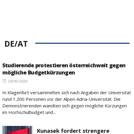
DE/AT
Studierende protestieren österreichweit gegen
mögliche Budgetkürzungen
Posted
29/05/2026
on
In Klagenfurt versammelten sich nach Angaben der Universität
rund 1.200 Personen vor der Alpen-Adria-Universität. Die
Demonstrierenden wandten sich gegen mögliche Kürzungen
im Hochschulbudget und...
Kunasek fordert strengere