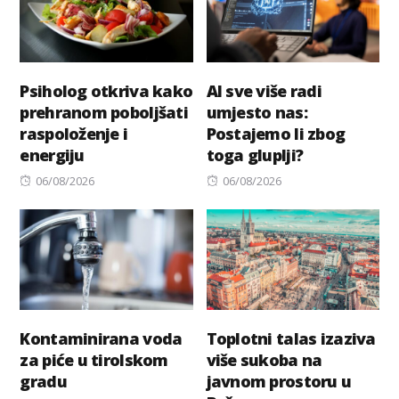
Psiholog otkriva kako
AI sve više radi
prehranom poboljšati
umjesto nas:
raspoloženje i
Postajemo li zbog
energiju
toga gluplji?
Posted
Posted
06/08/2026
06/08/2026
on
on
Kontaminirana voda
Toplotni talas izaziva
za piće u tirolskom
više sukoba na
gradu
javnom prostoru u