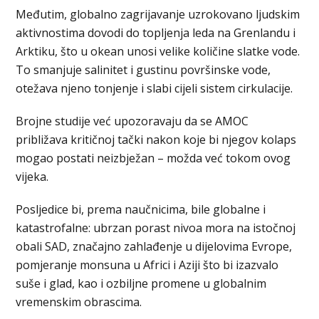
Međutim, globalno zagrijavanje uzrokovano ljudskim
aktivnostima dovodi do topljenja leda na Grenlandu i
Arktiku, što u okean unosi velike količine slatke vode.
To smanjuje salinitet i gustinu površinske vode,
otežava njeno tonjenje i slabi cijeli sistem cirkulacije.
Brojne studije već upozoravaju da se AMOC
približava kritičnoj tački nakon koje bi njegov kolaps
mogao postati neizbježan – možda već tokom ovog
vijeka.
Posljedice bi, prema naučnicima, bile globalne i
katastrofalne: ubrzan porast nivoa mora na istočnoj
obali SAD, značajno zahlađenje u dijelovima Evrope,
pomjeranje monsuna u Africi i Aziji što bi izazvalo
suše i glad, kao i ozbiljne promene u globalnim
vremenskim obrascima.