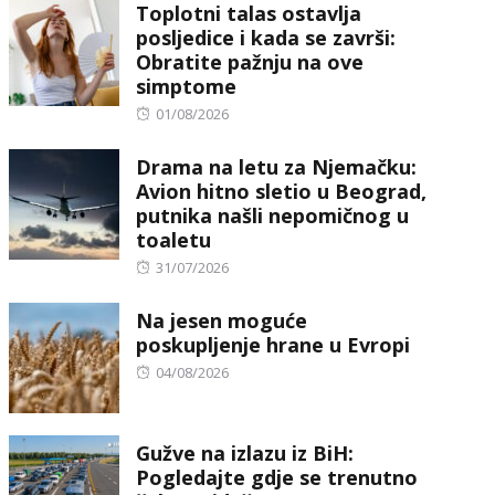
Toplotni talas ostavlja
posljedice i kada se završi:
Obratite pažnju na ove
simptome
Posted
01/08/2026
on
Drama na letu za Njemačku:
Avion hitno sletio u Beograd,
putnika našli nepomičnog u
toaletu
Posted
31/07/2026
on
Na jesen moguće
poskupljenje hrane u Evropi
Posted
04/08/2026
on
Gužve na izlazu iz BiH:
Pogledajte gdje se trenutno