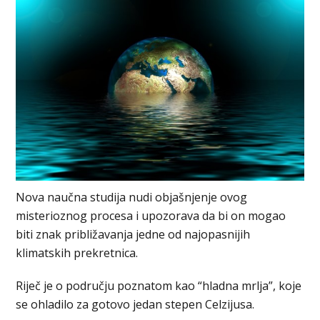
Nova naučna studija nudi objašnjenje ovog
misterioznog procesa i upozorava da bi on mogao
biti znak približavanja jedne od najopasnijih
klimatskih prekretnica.
Riječ je o području poznatom kao “hladna mrlja”, koje
se ohladilo za gotovo jedan stepen Celzijusa.