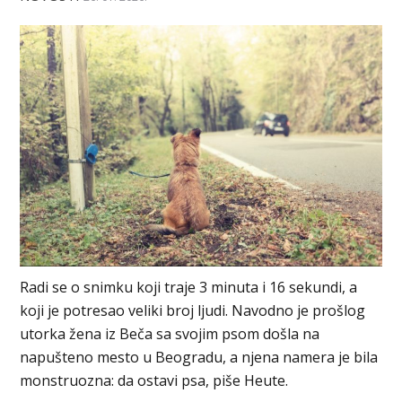
Radi se o snimku koji traje 3 minuta i 16 sekundi, a
koji je potresao veliki broj ljudi. Navodno je prošlog
utorka žena iz Beča sa svojim psom došla na
napušteno mesto u Beogradu, a njena namera je bila
monstruozna: da ostavi psa, piše Heute.