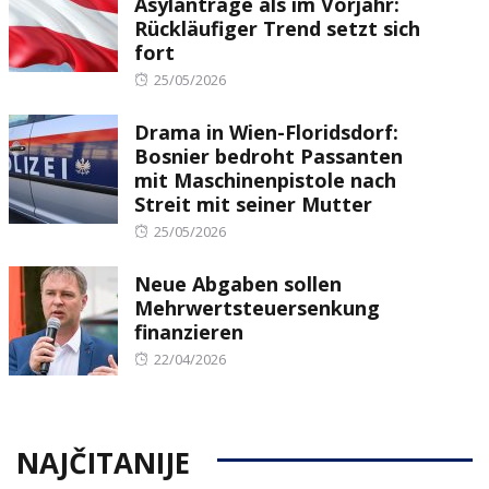
Asylanträge als im Vorjahr:
Rückläufiger Trend setzt sich
fort
Posted
25/05/2026
on
Drama in Wien-Floridsdorf:
Bosnier bedroht Passanten
mit Maschinenpistole nach
Streit mit seiner Mutter
Posted
25/05/2026
on
Neue Abgaben sollen
Mehrwertsteuersenkung
finanzieren
Posted
22/04/2026
on
NAJČITANIJE