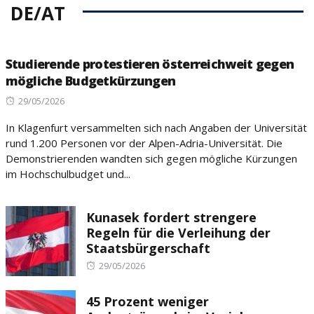
DE/AT
Studierende protestieren österreichweit gegen
mögliche Budgetkürzungen
Posted
29/05/2026
on
In Klagenfurt versammelten sich nach Angaben der Universität
rund 1.200 Personen vor der Alpen-Adria-Universität. Die
Demonstrierenden wandten sich gegen mögliche Kürzungen
im Hochschulbudget und...
Kunasek fordert strengere
Regeln für die Verleihung der
Staatsbürgerschaft
Posted
29/05/2026
on
45 Prozent weniger