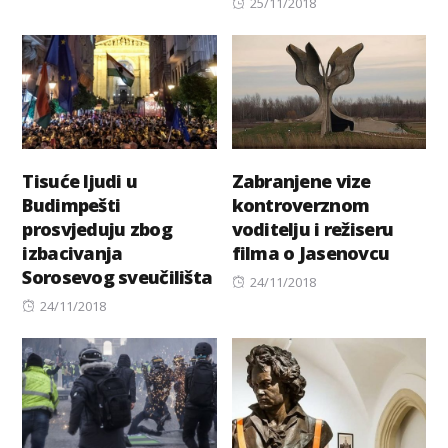
Posted
25/11/2018
on
Tisuće ljudi u
Zabranjene vize
Budimpešti
kontroverznom
prosvjeduju zbog
voditelju i režiseru
izbacivanja
filma o Jasenovcu
Sorosevog sveučilišta
Posted
24/11/2018
Posted
on
24/11/2018
on