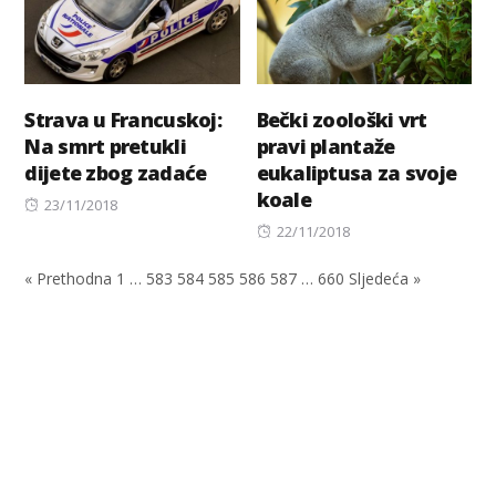
Strava u Francuskoj:
Bečki zoološki vrt
Na smrt pretukli
pravi plantaže
dijete zbog zadaće
eukaliptusa za svoje
koale
Posted
23/11/2018
on
Posted
22/11/2018
on
« Prethodna
1
…
583
584
585
586
587
…
660
Sljedeća »