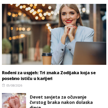
Rođeni za uspjeh: Tri znaka Zodijaka koja se
posebno ističu u karijeri
Posted
05/08/2026
on
Devet savjeta za očuvanje
čvrstog braka nakon dolaska
djece