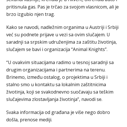
pritisnula gas. Pas je trčao za svojom vlasnicom, ali je
brzo izgubio njen trag.
Kako se navodi, nadležnim organima u Austriji i Srbiji
već su podnete prijave u vezi sa ovim slučajem. U
saradnji sa srpskim udruženjima za zaštitu životinja,
slučajem se bavi i organizacija “Animal Knights”.
“U ovakvim situacijama radimo u tesnoj saradnji sa
drugim organizacijama i partnerima na terenu.
Brinemo, između ostalog, o projektima u Srbiji i
stalno smo u kontaktu sa lokalnim zaštitnicima
životinja, koji se svakodnevno suočavaju sa teškim
slučajevima zlostavljanja životinja”, navodi se.
Svaka informacija od građana je više nego dobro
došla, prenose mediji.