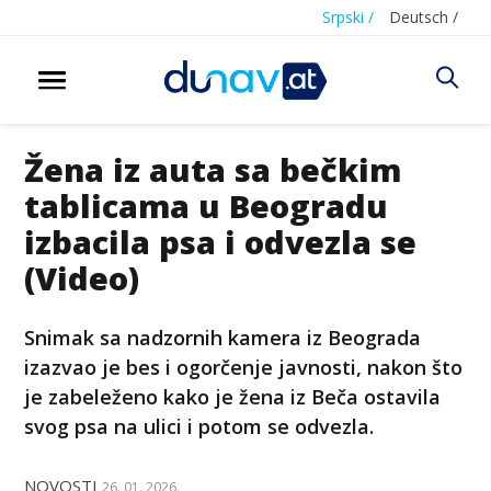
Srpski /
Deutsch /
Žena iz auta sa bečkim
tablicama u Beogradu
izbacila psa i odvezla se
(Video)
Snimak sa nadzornih kamera iz Beograda
izazvao je bes i ogorčenje javnosti, nakon što
je zabeleženo kako je žena iz Beča ostavila
svog psa na ulici i potom se odvezla.
NOVOSTI
26. 01. 2026.