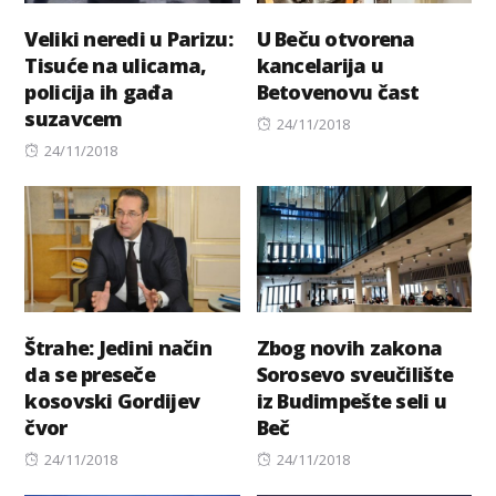
Veliki neredi u Parizu:
U Beču otvorena
Tisuće na ulicama,
kancelarija u
policija ih gađa
Betovenovu čast
suzavcem
Posted
24/11/2018
Posted
on
24/11/2018
on
Štrahe: Jedini način
Zbog novih zakona
da se preseče
Sorosevo sveučilište
kosovski Gordijev
iz Budimpešte seli u
čvor
Beč
Posted
Posted
24/11/2018
24/11/2018
on
on