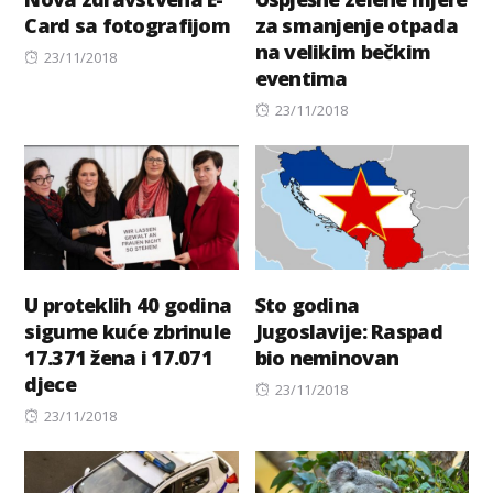
Card sa fotografijom
za smanjenje otpada
na velikim bečkim
Posted
23/11/2018
eventima
on
Posted
23/11/2018
on
U proteklih 40 godina
Sto godina
sigurne kuće zbrinule
Jugoslavije: Raspad
17.371 žena i 17.071
bio neminovan
djece
Posted
23/11/2018
Posted
on
23/11/2018
on