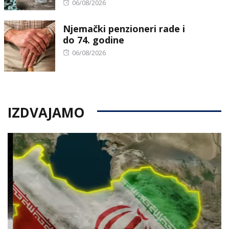
Posted
06/08/2026
on
Njemački penzioneri rade i
do 74. godine
Posted
06/08/2026
on
IZDVAJAMO