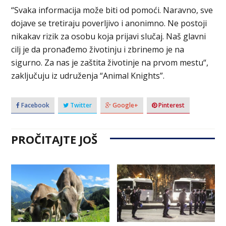
“Svaka informacija može biti od pomoći. Naravno, sve
dojave se tretiraju poverljivo i anonimno. Ne postoji
nikakav rizik za osobu koja prijavi slučaj. Naš glavni
cilj je da pronađemo životinju i zbrinemo je na
sigurno. Za nas je zaštita životinje na prvom mestu“,
zaključuju iz udruženja “Animal Knights”.
Facebook
Twitter
Google+
Pinterest
PROČITAJTE JOŠ