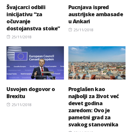
Švajcarci odbili
Pucnjava ispred
inicijativu “za
austrijske ambasade
očuvanje
u Ankari
dostojanstva stoke”
Posted
25/11/2018
Posted
on
25/11/2018
on
Usvojen dogovor o
Proglašen kao
Brexitu
najbolji za život već
devet godina
Posted
25/11/2018
zaredom: Ovo je
on
pametni grad za
svakog stanovnika