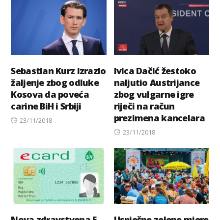
Sebastian Kurz izrazio
Ivica Dačić žestoko
žaljenje zbog odluke
naljutio Austrijance
Kosova da poveća
zbog vulgarne igre
carine BiH i Srbiji
riječi na račun
prezimena kancelara
Posted
23/11/2018
on
Posted
23/11/2018
on
Nova zdravstvena E-
Uspješne zelene mjere