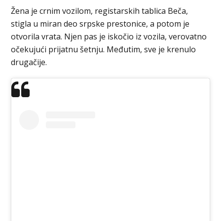
Žena je crnim vozilom, registarskih tablica Beča,
stigla u miran deo srpske prestonice, a potom je
otvorila vrata. Njen pas je iskočio iz vozila, verovatno
očekujući prijatnu šetnju. Međutim, sve je krenulo
drugačije.