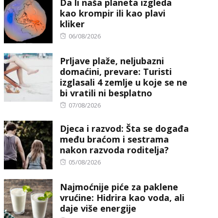
Da li naša planeta izgleda
kao krompir ili kao plavi
kliker
Posted
06/08/2026
on
Prljave plaže, neljubazni
domaćini, prevare: Turisti
izglasali 4 zemlje u koje se ne
bi vratili ni besplatno
Posted
07/08/2026
on
Djeca i razvod: Šta se događa
među braćom i sestrama
nakon razvoda roditelja?
Posted
05/08/2026
on
Najmoćnije piće za paklene
vrućine: Hidrira kao voda, ali
daje više energije