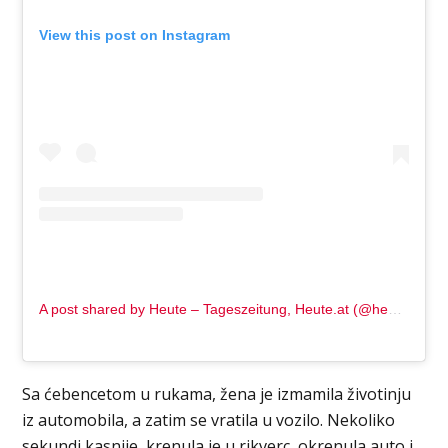
View this post on Instagram
A post shared by Heute – Tageszeitung, Heute.at (@heute.at)
Sa ćebencetom u rukama, žena je izmamila životinju
iz automobila, a zatim se vratila u vozilo. Nekoliko
sekundi kasnije, krenula je u rikverc, okrenula auto i