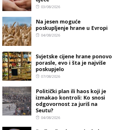
Posted
03/08/2026
on
Na jesen moguće
poskupljenje hrane u Evropi
Posted
04/08/2026
on
Svjetske cijene hrane ponovo
porasle, evo i šta je najviše
poskupjelo
Posted
07/08/2026
on
Politički plan ili haos koji je
izmakao kontroli: Ko snosi
odgovornost za juriš na
Seutu?
Posted
04/08/2026
on