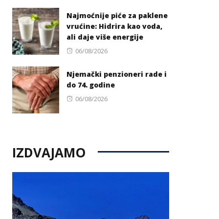
on
Najmoćnije piće za paklene
vrućine: Hidrira kao voda,
ali daje više energije
Posted
06/08/2026
on
Njemački penzioneri rade i
do 74. godine
Posted
06/08/2026
on
IZDVAJAMO