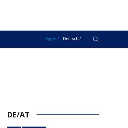
Srpski /
Deutsch /
DE/AT