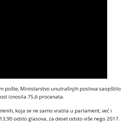
 pošte, Ministarstvo unutrašnjih poslova saopštilo
nost iznosila 75,6 procenata.
lenih, koja se ne samo vratila u parlament, već i
sa 13,90 odsto glasova, za deset odsto više nego 2017.