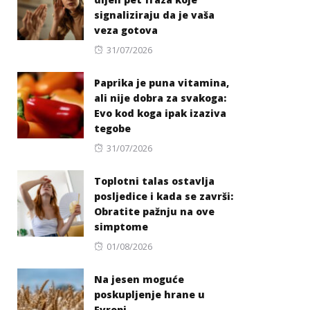
signaliziraju da je vaša
veza gotova
Posted
31/07/2026
on
Paprika je puna vitamina,
ali nije dobra za svakoga:
Evo kod koga ipak izaziva
tegobe
Posted
31/07/2026
on
Toplotni talas ostavlja
posljedice i kada se završi:
Obratite pažnju na ove
simptome
Posted
01/08/2026
on
Na jesen moguće
poskupljenje hrane u
Evropi