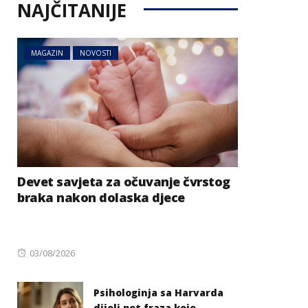
NAJČITANIJE
MAGAZIN
NOVOSTI
Devet savjeta za očuvanje čvrstog
braka nakon dolaska djece
Posted
03/08/2026
on
Psihologinja sa Harvarda
dijeli pet fraza koje