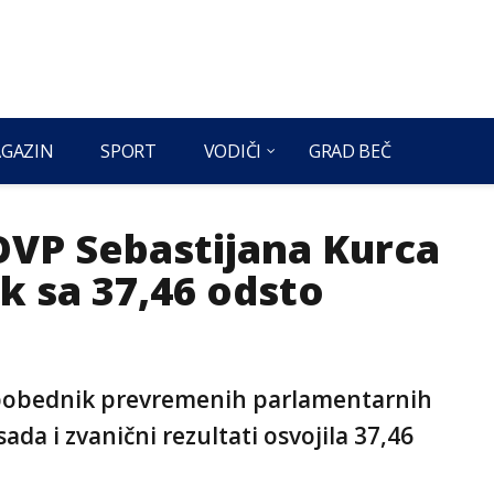
GAZIN
SPORT
VODIČI
GRAD BEČ
 OVP Sebastijana Kurca
ik sa 37,46 odsto
e pobednik prevremenih parlamentarnih
ada i zvanični rezultati osvojila 37,46