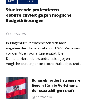
NEWS
ÖSTERREICH
Studierende protestieren
österreichweit gegen mögliche
Budgetkürzungen
Posted
29/05/2026
on
In Klagenfurt versammelten sich nach
Angaben der Universität rund 1.200 Personen
vor der Alpen-Adria-Universität. Die
Demonstrierenden wandten sich gegen
mögliche Kürzungen im Hochschulbudget und...
Kunasek fordert strengere
Regeln für die Verleihung
der Staatsbürgerschaft
Posted
29/05/2026
on