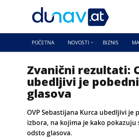
POČETNA
NOVOSTI
BIZNIS
MA
Zvanični rezultati:
ubedljivi je pobedn
glasova
OVP Sebastijana Kurca ubedljivi j
izbora, na kojima je kako pokazuju s
odsto glasova.