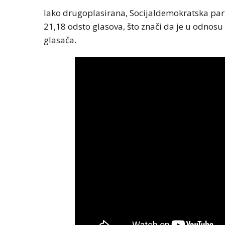
Iako drugoplasirana, Socijaldemokratska partij
21,18 odsto glasova, što znači da je u odnosu 
glasača.