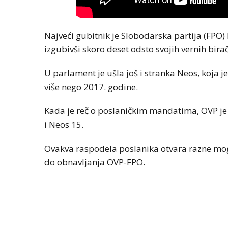
Najveći gubitnik je Slobodarska partija (FPO) 
izgubivši skoro deset odsto svojih vernih bira
U parlament je ušla još i stranka Neos, koja j
više nego 2017. godine.
Kada je reč o poslaničkim mandatima, OVP je 
i Neos 15.
Ovakva raspodela poslanika otvara razne mog
do obnavljanja OVP-FPO.