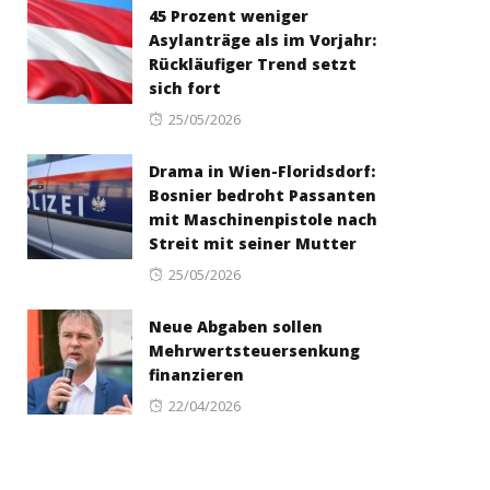
45 Prozent weniger
Asylanträge als im Vorjahr:
Rückläufiger Trend setzt
sich fort
Posted
25/05/2026
on
Drama in Wien-Floridsdorf:
Bosnier bedroht Passanten
mit Maschinenpistole nach
Streit mit seiner Mutter
Posted
25/05/2026
on
Neue Abgaben sollen
Mehrwertsteuersenkung
finanzieren
Posted
22/04/2026
on