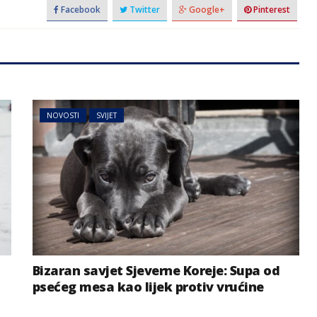
Facebook
Twitter
Google+
Pinterest
NOVOSTI
SVIJET
Bizaran savjet Sjeverne Koreje: Supa od
psećeg mesa kao lijek protiv vrućine