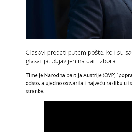
Glasovi predati putem pošte, koji su s
glasanja, objavljen na dan izbora.
Time je Narodna partija Austrije (OVP) “popra
odsto, a ujedno ostvarila i najveću razliku u 
stranke.