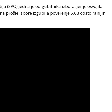
a (SPO) jedna je od gubitnika izbora, jer je osvojila
na prošle izbore izgubila poverenje 5,68 odsto ranijih