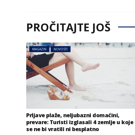
PROČITAJTE JOŠ
MAGAZIN
NOVOSTI
Prljave plaže, neljubazni domaćini,
prevare: Turisti izglasali 4 zemlje u koje
se ne bi vratili ni besplatno