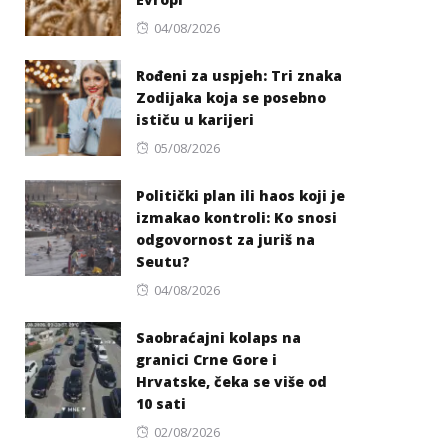
Posted
04/08/2026
on
Rođeni za uspjeh: Tri znaka
Zodijaka koja se posebno
ističu u karijeri
Posted
05/08/2026
on
Politički plan ili haos koji je
izmakao kontroli: Ko snosi
odgovornost za juriš na
Seutu?
Posted
04/08/2026
on
Saobraćajni kolaps na
granici Crne Gore i
Hrvatske, čeka se više od
10 sati
Posted
02/08/2026