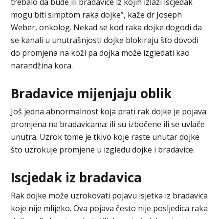
trebalo da bude ili bradavice iz kojih izlazi iscjedak
mogu biti simptom raka dojke”, kaže dr Joseph
Weber, onkolog. Nekad se kod raka dojke dogodi da
se kanali u unutrašnjosti dojke blokiraju što dovodi
do promjena na koži pa dojka može izgledati kao
narandžina kora.
Bradavice mijenjaju oblik
Još jedna abnormalnost koja prati rak dojke je pojava
promjena na bradavicama: ili su izbočene ili se uvlače
unutra. Uzrok tome je tkivo koje raste unutar dojke
što uzrokuje promjene u izgledu dojke i bradavice.
Iscjedak iz bradavica
Rak dojke može uzrokovati pojavu isjetka iz bradavica
koje nije mlijeko. Ova pojava često nije posljedica raka