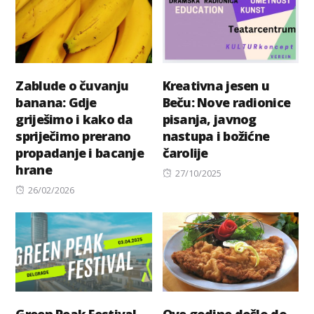
Zablude o čuvanju
Kreativna jesen u
banana: Gdje
Beču: Nove radionice
griješimo i kako da
pisanja, javnog
spriječimo prerano
nastupa i božićne
propadanje i bacanje
čarolije
hrane
Posted
27/10/2025
Posted
on
26/02/2026
on