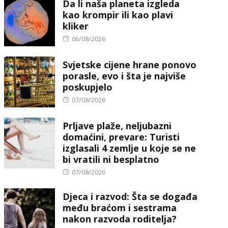
Da li naša planeta izgleda
kao krompir ili kao plavi
kliker
Posted
06/08/2026
on
Svjetske cijene hrane ponovo
porasle, evo i šta je najviše
poskupjelo
Posted
07/08/2026
on
Prljave plaže, neljubazni
domaćini, prevare: Turisti
izglasali 4 zemlje u koje se ne
bi vratili ni besplatno
Posted
07/08/2026
on
Djeca i razvod: Šta se događa
među braćom i sestrama
nakon razvoda roditelja?