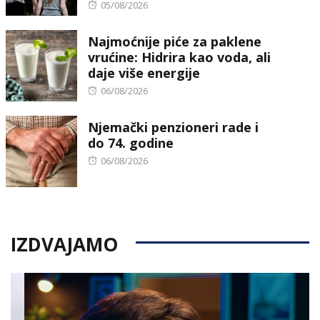
Posted
05/08/2026
on
Najmoćnije piće za paklene
vrućine: Hidrira kao voda, ali
daje više energije
Posted
06/08/2026
on
Njemački penzioneri rade i
do 74. godine
Posted
06/08/2026
on
IZDVAJAMO