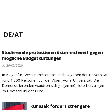
DE/AT
Studierende protestieren österreichweit gegen
mögliche Budgetkürzungen
Posted
29/05/2026
on
In Klagenfurt versammelten sich nach Angaben der Universität
rund 1.200 Personen vor der Alpen-Adria-Universität. Die
Demonstrierenden wandten sich gegen mögliche Kürzungen
im Hochschulbudget und...
Kunasek fordert strengere