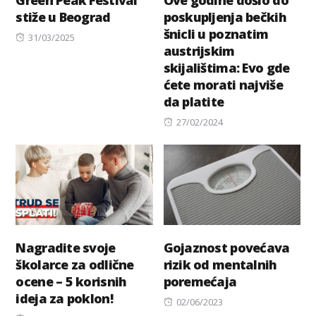
Green Peak Festival
Ove godine došlo do
stiže u Beograd
poskupljenja bečkih
šnicli u poznatim
Posted
31/03/2025
austrijskim
on
skijalištima: Evo gde
ćete morati najviše
da platite
Posted
27/02/2024
on
Nagradite svoje
Gojaznost povećava
školarce za odlične
rizik od mentalnih
ocene – 5 korisnih
poremećaja
ideja za poklon!
Posted
02/06/2023