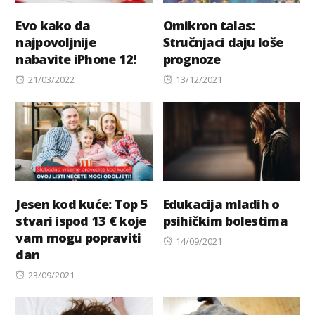
Evo kako da
Omikron talas:
najpovoljnije
Stručnjaci daju loše
nabavite iPhone 12!
prognoze
Posted
Posted
21/03/2022
13/12/2021
on
on
Jesen kod kuće: Top 5
Edukacija mladih o
stvari ispod 13 € koje
psihičkim bolestima
vam mogu popraviti
Posted
14/09/2021
dan
on
Posted
23/09/2021
on