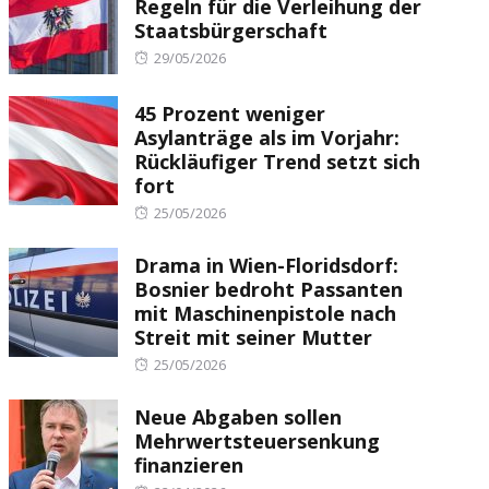
Regeln für die Verleihung der
Staatsbürgerschaft
Posted
29/05/2026
on
45 Prozent weniger
Asylanträge als im Vorjahr:
Rückläufiger Trend setzt sich
fort
Posted
25/05/2026
on
Drama in Wien-Floridsdorf:
Bosnier bedroht Passanten
mit Maschinenpistole nach
Streit mit seiner Mutter
Posted
25/05/2026
on
Neue Abgaben sollen
Mehrwertsteuersenkung
finanzieren