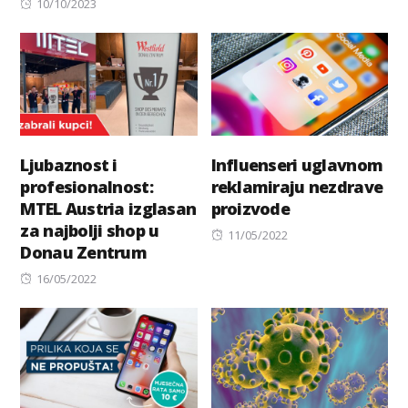
Posted
on
10/10/2023
on
Ljubaznost i
Influenseri uglavnom
profesionalnost:
reklamiraju nezdrave
MTEL Austria izglasan
proizvode
za najbolji shop u
Posted
11/05/2022
Donau Zentrum
on
Posted
16/05/2022
on