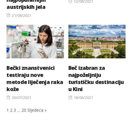
Posted
12/08/2021
austrijskih jela
on
Posted
21/08/2021
on
Bečki znanstvenici
Beč izabran za
testiraju nove
najpoželjniju
metode liječenja raka
turističku destinaciju
kože
u Kini
Posted
Posted
30/07/2021
18/06/2021
on
on
1
2
3
…
20
Sljedeća »