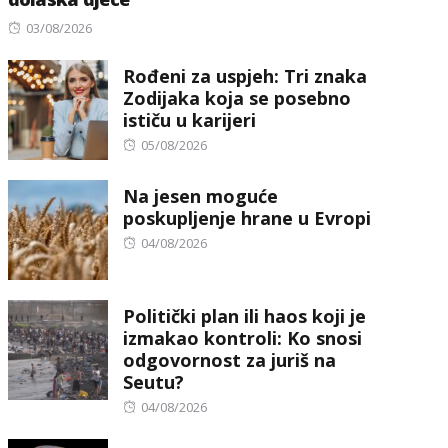
Posted
03/08/2026
on
Rođeni za uspjeh: Tri znaka
Zodijaka koja se posebno
ističu u karijeri
Posted
05/08/2026
on
Na jesen moguće
poskupljenje hrane u Evropi
Posted
04/08/2026
on
Politički plan ili haos koji je
izmakao kontroli: Ko snosi
odgovornost za juriš na
Seutu?
Posted
04/08/2026
on