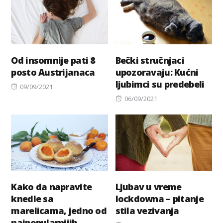
Od insomnije pati 8
Bečki stručnjaci
posto Austrijanaca
upozoravaju: Kućni
ljubimci su predebeli
Posted
09/09/2021
on
Posted
06/09/2021
on
Kako da napravite
Ljubav u vreme
knedle sa
lockdowna – pitanje
marelicama, jedno od
stila vezivanja
najpopularnijih