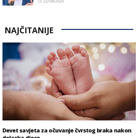
Posted
22/04/2026
on
NAJČITANIJE
Devet savjeta za očuvanje čvrstog braka nakon
dolaska djece