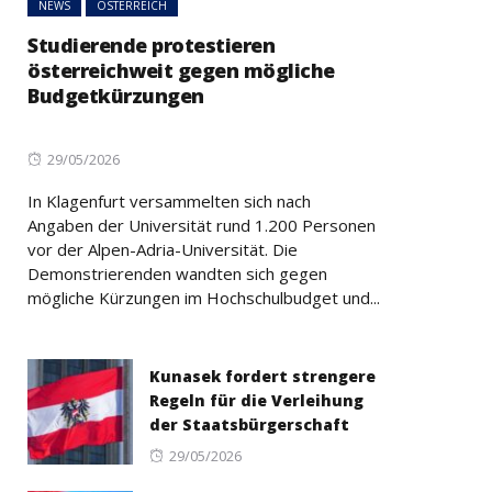
NEWS
ÖSTERREICH
Studierende protestieren
österreichweit gegen mögliche
Budgetkürzungen
Posted
29/05/2026
on
In Klagenfurt versammelten sich nach
Angaben der Universität rund 1.200 Personen
vor der Alpen-Adria-Universität. Die
Demonstrierenden wandten sich gegen
mögliche Kürzungen im Hochschulbudget und...
Kunasek fordert strengere
Regeln für die Verleihung
der Staatsbürgerschaft
Posted
29/05/2026
on