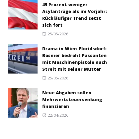
45 Prozent weniger
Asylanträge als im Vorjahr:
Rückläufiger Trend setzt
sich fort
Posted
25/05/2026
on
Drama in Wien-Floridsdorf:
Bosnier bedroht Passanten
mit Maschinenpistole nach
Streit mit seiner Mutter
Posted
25/05/2026
on
Neue Abgaben sollen
Mehrwertsteuersenkung
finanzieren
Posted
22/04/2026
on