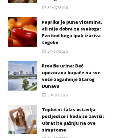
Posted
31/07/2026
on
Paprika je puna vitamina,
ali nije dobra za svakoga:
Evo kod koga ipak izaziva
tegobe
Posted
31/07/2026
on
Previše urina: Beč
upozorava kupače na sve
veće zagađenje Starog
Dunava
Posted
30/07/2026
on
Toplotni talas ostavlja
posljedice i kada se završi:
Obratite pažnju na ove
simptome