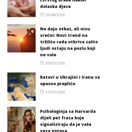
dolaska djece
Posted
03/08/2026
on
Ne daju otkaz, ali nisu
srećni: Novi trend na
tržištu rada otkriva zašto
ljudi ostaju na poslu koji
ne vole
Posted
30/07/2026
on
Ratovi u Ukrajini i Iranu se
opasno prepliću
Posted
31/07/2026
on
Psihologinja sa Harvarda
dijeli pet fraza koje
signaliziraju da je vaša
veza gotova