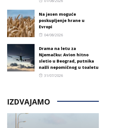
Posted
01/08/2026
on
Na jesen moguće
poskupljenje hrane u
Evropi
Posted
04/08/2026
on
Drama na letu za
Njemačku: Avion hitno
sletio u Beograd, putnika
našli nepomičnog u toaletu
Posted
31/07/2026
on
IZDVAJAMO