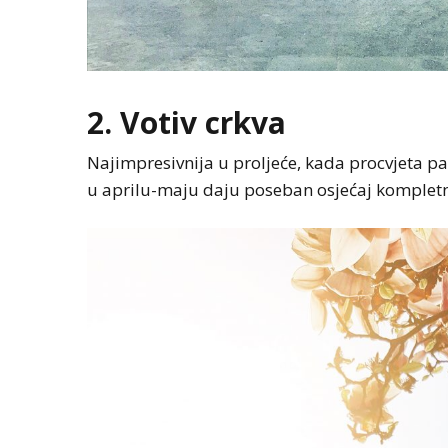
2. Votiv crkva
Najimpresivnija u proljeće, kada procvjeta par
u aprilu-maju daju poseban osjećaj komple