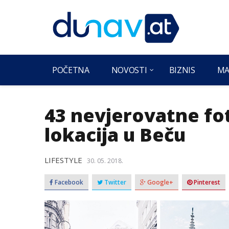
POČETNA
NOVOSTI
BIZNIS
MA
43 nevjerovatne fot
lokacija u Beču
LIFESTYLE
30. 05. 2018.
Facebook
Twitter
Google+
Pinterest