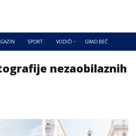
GAZIN
SPORT
VODIČI
GRAD BEČ
ografije nezaobilaznih