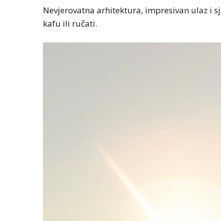
Nevjerovatna arhitektura, impresivan ulaz i sj
kafu ili ručati.
MAGAZIN
NOVOSTI
Izabrana najbolj
život i preseljenj
godini