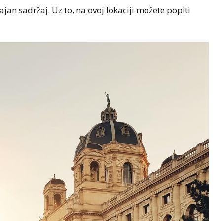
ajan sadržaj. Uz to, na ovoj lokaciji možete popiti
AUSTRIJA
NOVOSTI
Haos na putevima prema
a zemlja za
Balkanu: Očekuju se
e u 2026.
kilometarske kolone kroz
Austriju