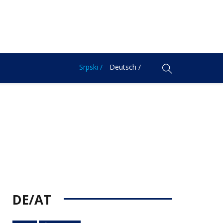
Srpski /
Deutsch /
DE/AT