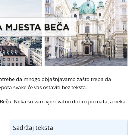
 potrebe da mnogo objašnjavamo zašto treba da
epota svake će vas ostaviti bez teksta.
Beču. Neka su vam vjerovatno dobro poznata, a neka
Sadržaj teksta