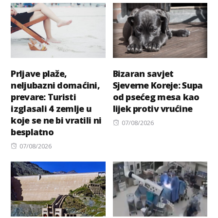
Prljave plaže,
Bizaran savjet
neljubazni domaćini,
Sjeverne Koreje: Supa
prevare: Turisti
od psećeg mesa kao
izglasali 4 zemlje u
lijek protiv vrućine
koje se ne bi vratili ni
Posted
07/08/2026
besplatno
on
Posted
07/08/2026
on