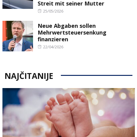
Streit mit seiner Mutter
Posted
25/05/2026
on
Neue Abgaben sollen
Mehrwertsteuersenkung
finanzieren
Posted
22/04/2026
on
NAJČITANIJE