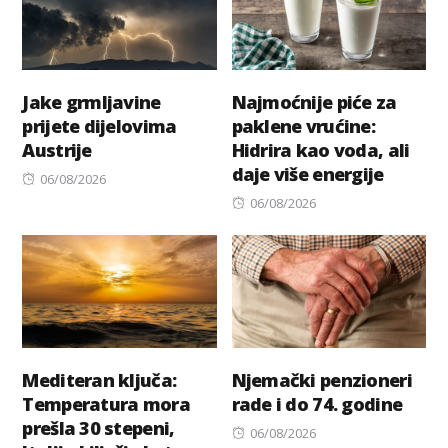
Jake grmljavine
Najmoćnije piće za
prijete dijelovima
paklene vrućine:
Austrije
Hidrira kao voda, ali
daje više energije
Posted
06/08/2026
on
Posted
06/08/2026
on
Mediteran ključa:
Njemački penzioneri
Temperatura mora
rade i do 74. godine
prešla 30 stepeni,
Posted
06/08/2026