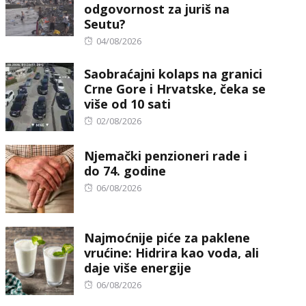
odgovornost za juriš na
Seutu?
Posted
04/08/2026
on
Saobraćajni kolaps na granici
Crne Gore i Hrvatske, čeka se
više od 10 sati
Posted
02/08/2026
on
Njemački penzioneri rade i
do 74. godine
Posted
06/08/2026
on
Najmoćnije piće za paklene
vrućine: Hidrira kao voda, ali
daje više energije
Posted
06/08/2026
on