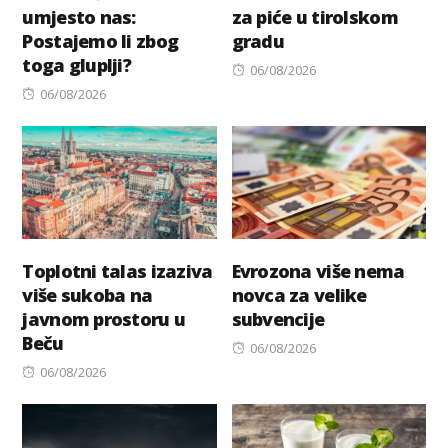
umjesto nas:
za piće u tirolskom
Postajemo li zbog
gradu
toga gluplji?
Posted
06/08/2026
Posted
on
06/08/2026
on
Toplotni talas izaziva
Evrozona više nema
više sukoba na
novca za velike
javnom prostoru u
subvencije
Beču
Posted
06/08/2026
Posted
on
06/08/2026
on