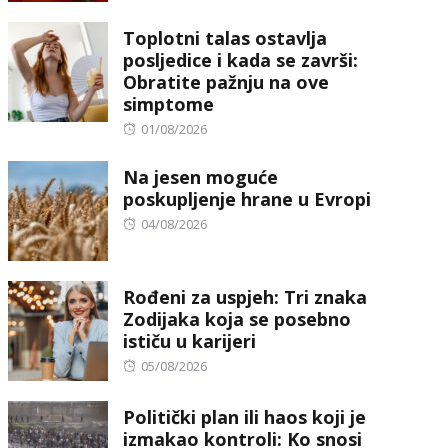
on
Toplotni talas ostavlja
posljedice i kada se završi:
Obratite pažnju na ove
simptome
Posted
01/08/2026
on
Na jesen moguće
poskupljenje hrane u Evropi
Posted
04/08/2026
on
Rođeni za uspjeh: Tri znaka
Zodijaka koja se posebno
ističu u karijeri
Posted
05/08/2026
on
Politički plan ili haos koji je
izmakao kontroli: Ko snosi