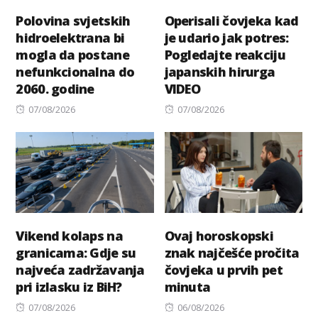
Polovina svjetskih
Operisali čovjeka kad
hidroelektrana bi
je udario jak potres:
mogla da postane
Pogledajte reakciju
nefunkcionalna do
japanskih hirurga
2060. godine
VIDEO
Posted
Posted
07/08/2026
07/08/2026
on
on
Vikend kolaps na
Ovaj horoskopski
granicama: Gdje su
znak najčešće pročita
najveća zadržavanja
čovjeka u prvih pet
pri izlasku iz BiH?
minuta
Posted
Posted
07/08/2026
06/08/2026