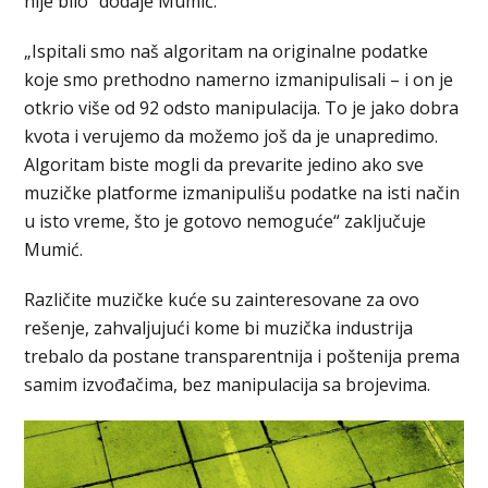
nije bilo“ dodaje Mumić.
„Ispitali smo naš algoritam na originalne podatke
koje smo prethodno namerno izmanipulisali – i on je
otkrio više od 92 odsto manipulacija. To je jako dobra
kvota i verujemo da možemo još da je unapredimo.
Algoritam biste mogli da prevarite jedino ako sve
muzičke platforme izmanipulišu podatke na isti način
u isto vreme, što je gotovo nemoguće“ zaključuje
Mumić.
Različite muzičke kuće su zainteresovane za ovo
rešenje, zahvaljujući kome bi muzička industrija
trebalo da postane transparentnija i poštenija prema
samim izvođačima, bez manipulacija sa brojevima.