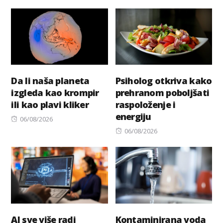
on
on
Da li naša planeta
Psiholog otkriva kako
izgleda kao krompir
prehranom poboljšati
ili kao plavi kliker
raspoloženje i
energiju
Posted
06/08/2026
on
Posted
06/08/2026
on
AI sve više radi
Kontaminirana voda