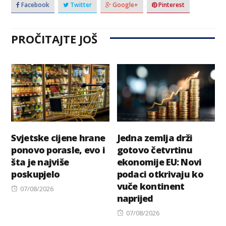
Facebook
Twitter
Google+
Pinterest
PROČITAJTE JOŠ
Svjetske cijene hrane
Jedna zemlja drži
ponovo porasle, evo i
gotovo četvrtinu
šta je najviše
ekonomije EU: Novi
poskupjelo
podaci otkrivaju ko
vuče kontinent
Posted
07/08/2026
naprijed
on
Posted
07/08/2026
on