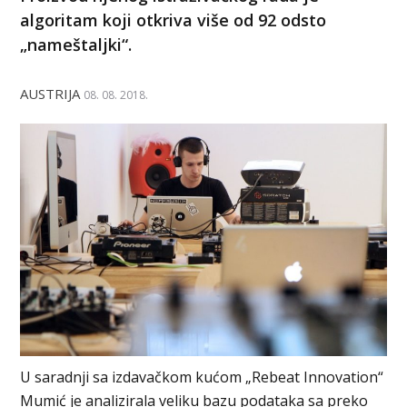
algoritam koji otkriva više od 92 odsto
„nameštaljki“.
AUSTRIJA
08. 08. 2018.
U saradnji sa izdavačkom kućom „Rebeat Innovation“
Mumić je analizirala veliku bazu podataka sa preko