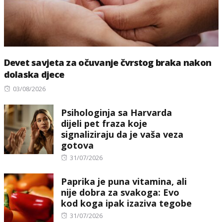
Devet savjeta za očuvanje čvrstog braka nakon
dolaska djece
Posted
03/08/2026
on
Psihologinja sa Harvarda
dijeli pet fraza koje
signaliziraju da je vaša veza
gotova
Posted
31/07/2026
on
Paprika je puna vitamina, ali
nije dobra za svakoga: Evo
kod koga ipak izaziva tegobe
Posted
31/07/2026