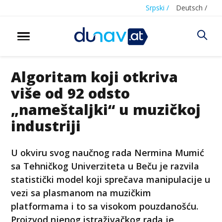
Srpski /
Deutsch /
Algoritam koji otkriva
više od 92 odsto
„nameštaljki“ u muzičkoj
industriji
U okviru svog naučnog rada Nermina Mumić
sa Tehničkog Univerziteta u Beču je razvila
statistički model koji sprečava manipulacije u
vezi sa plasmanom na muzičkim
platformama i to sa visokom pouzdanošću.
Proizvod njenog istraživačkog rada je