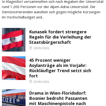
In Klagenfurt versammelten sich nach Angaben der Universität
rund 1.200 Personen vor der Alpen-Adria-Universität. Die
Demonstrierenden wandten sich gegen mögliche Kürzungen
im Hochschulbudget und...
Kunasek fordert strengere
Regeln für die Verleihung der
Staatsbürgerschaft
Posted
29/05/2026
on
45 Prozent weniger
Asylanträge als im Vorjahr:
Rückläufiger Trend setzt sich
fort
Posted
25/05/2026
on
Drama in Wien-Floridsdorf:
Bosnier bedroht Passanten
mit Maschinenpistole nach