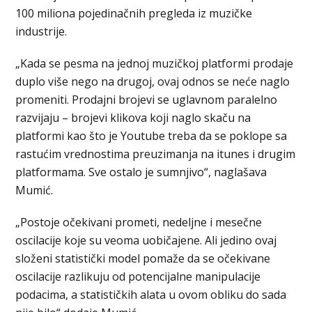
100 miliona pojedinačnih pregleda iz muzičke
industrije.
„Kada se pesma na jednoj muzičkoj platformi prodaje
duplo više nego na drugoj, ovaj odnos se neće naglo
promeniti. Prodajni brojevi se uglavnom paralelno
razvijaju – brojevi klikova koji naglo skaču na
platformi kao što je Youtube treba da se poklope sa
rastućim vrednostima preuzimanja na itunes i drugim
platformama. Sve ostalo je sumnjivo“, naglašava
Mumić.
„Postoje očekivani prometi, nedeljne i mesečne
oscilacije koje su veoma uobičajene. Ali jedino ovaj
složeni statistički model pomaže da se očekivane
oscilacije razlikuju od potencijalne manipulacije
podacima, a statističkih alata u ovom obliku do sada