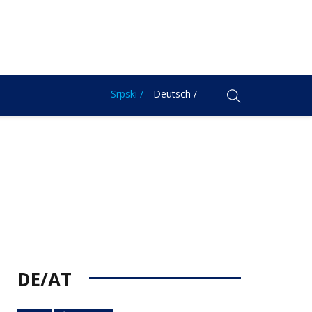
Srpski /
Deutsch /
DE/AT