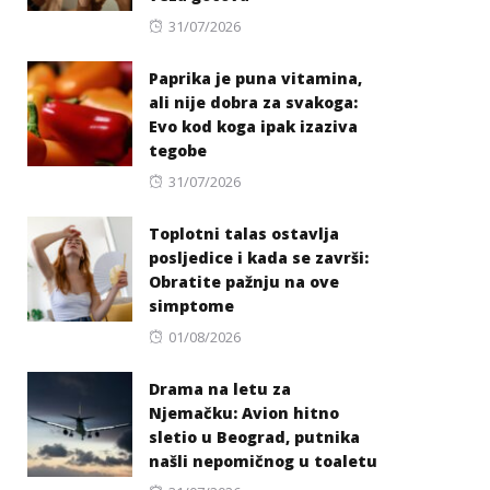
Posted
31/07/2026
on
Paprika je puna vitamina,
ali nije dobra za svakoga:
Evo kod koga ipak izaziva
tegobe
Posted
31/07/2026
on
Toplotni talas ostavlja
posljedice i kada se završi:
Obratite pažnju na ove
simptome
Posted
01/08/2026
on
Drama na letu za
Njemačku: Avion hitno
sletio u Beograd, putnika
našli nepomičnog u toaletu