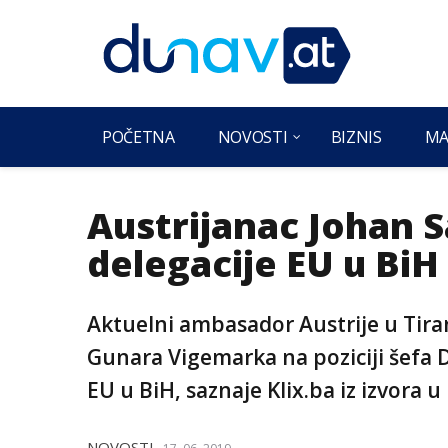
POČETNA
NOVOSTI
BIZNIS
MA
Austrijanac Johan Sa
delegacije EU u BiH
Aktuelni ambasador Austrije u Tirani
Gunara Vigemarka na poziciji šefa D
EU u BiH, saznaje Klix.ba iz izvora u
NOVOSTI