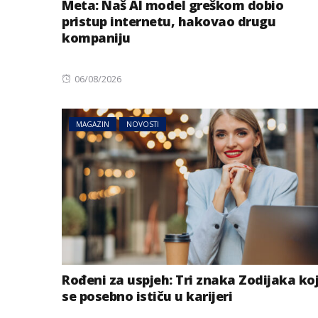
Meta: Naš AI model greškom dobio
pristup internetu, hakovao drugu
kompaniju
Posted
06/08/2026
on
MAGAZIN
NOVOSTI
Rođeni za uspjeh: Tri znaka Zodijaka ko
se posebno ističu u karijeri