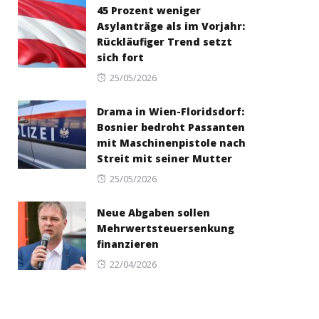
45 Prozent weniger
Asylanträge als im Vorjahr:
Rückläufiger Trend setzt
sich fort
Posted
25/05/2026
on
Drama in Wien-Floridsdorf:
Bosnier bedroht Passanten
mit Maschinenpistole nach
Streit mit seiner Mutter
Posted
25/05/2026
on
Neue Abgaben sollen
Mehrwertsteuersenkung
finanzieren
Posted
22/04/2026
on