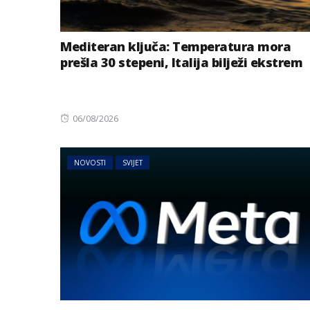
Mediteran ključa: Temperatura mora
prešla 30 stepeni, Italija bilježi ekstrem
Posted
06/08/2026
on
NOVOSTI
SVIJET