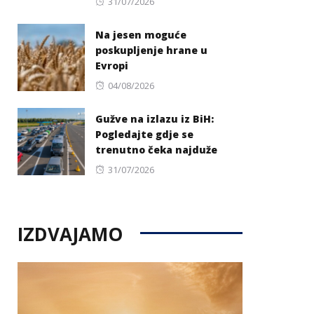
Posted
31/07/2026
on
Na jesen moguće
poskupljenje hrane u
Evropi
Posted
04/08/2026
on
Gužve na izlazu iz BiH:
Pogledajte gdje se
trenutno čeka najduže
Posted
31/07/2026
on
IZDVAJAMO