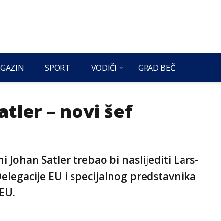
GAZIN
SPORT
VODIČI
GRAD BEČ
tler – novi šef
 Johan Satler trebao bi naslijediti Lars-
elegacije EU i specijalnog predstavnika
 EU.