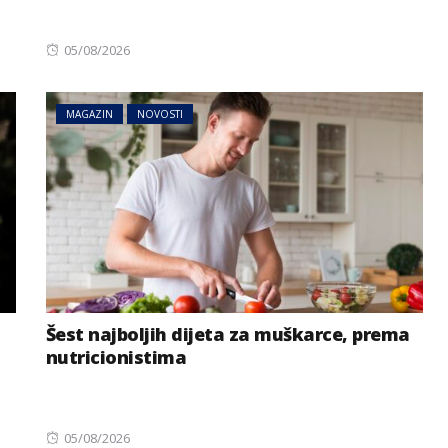
Posted
05/08/2026
on
MAGAZIN
NOVOSTI
Šest najboljih dijeta za muškarce, prema
nutricionistima
Posted
05/08/2026