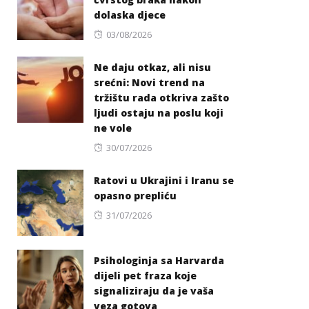
dolaska djece
Posted
03/08/2026
on
Ne daju otkaz, ali nisu
srećni: Novi trend na
tržištu rada otkriva zašto
ljudi ostaju na poslu koji
ne vole
Posted
30/07/2026
on
Ratovi u Ukrajini i Iranu se
opasno prepliću
Posted
31/07/2026
on
Psihologinja sa Harvarda
dijeli pet fraza koje
signaliziraju da je vaša
veza gotova