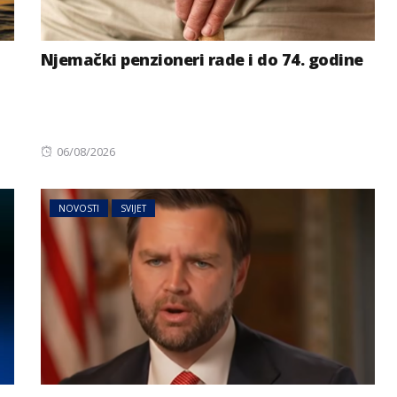
Njemački penzioneri rade i do 74. godine
Posted
06/08/2026
on
NOVOSTI
SVIJET