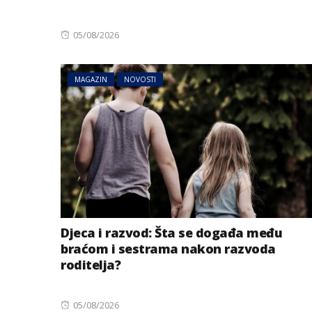
Posted
05/08/2026
on
MAGAZIN
NOVOSTI
Djeca i razvod: Šta se događa među
braćom i sestrama nakon razvoda
roditelja?
Posted
05/08/2026