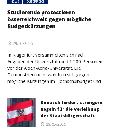
NEWS
ÖSTERREICH
Studierende protestieren
österreichweit gegen mögliche
Budgetkürzungen
Posted
29/05/2026
on
In Klagenfurt versammelten sich nach
Angaben der Universität rund 1.200 Personen
vor der Alpen-Adria-Universität. Die
Demonstrierenden wandten sich gegen
mögliche Kürzungen im Hochschulbudget und...
Kunasek fordert strengere
Regeln für die Verleihung
der Staatsbürgerschaft
Posted
29/05/2026
on