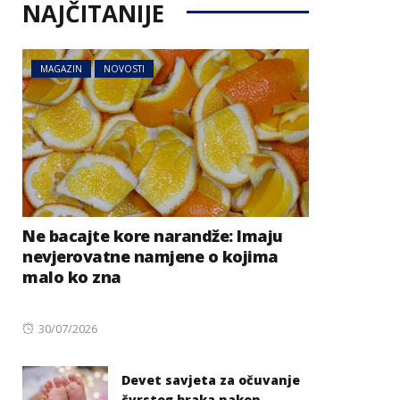
NAJČITANIJE
MAGAZIN
NOVOSTI
Ne bacajte kore narandže: Imaju
nevjerovatne namjene o kojima
malo ko zna
Posted
30/07/2026
on
Devet savjeta za očuvanje
čvrstog braka nakon