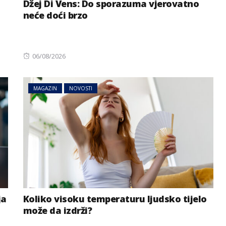
Džej Di Vens: Do sporazuma vjerovatno
neće doći brzo
Posted
06/08/2026
on
MAGAZIN
NOVOSTI
ja
Koliko visoku temperaturu ljudsko tijelo
može da izdrži?