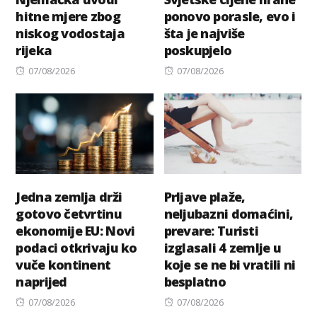
hitne mjere zbog
ponovo porasle, evo i
niskog vodostaja
šta je najviše
rijeka
poskupjelo
Posted
Posted
07/08/2026
07/08/2026
on
on
Jedna zemlja drži
Prljave plaže,
gotovo četvrtinu
neljubazni domaćini,
ekonomije EU: Novi
prevare: Turisti
podaci otkrivaju ko
izglasali 4 zemlje u
vuče kontinent
koje se ne bi vratili ni
naprijed
besplatno
Posted
Posted
07/08/2026
07/08/2026