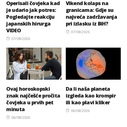
Operisali čovjeka kad
Vikend kolaps na
je udario jak potres:
granicama: Gdje su
Pogledajte reakciju
najveća zadržavanja
japanskih hirurga
pri izlasku iz BiH?
VIDEO
Posted
07/08/2026
Posted
on
07/08/2026
on
Ovaj horoskopski
Da li naša planeta
znak najčešće pročita
izgleda kao krompir
čovjeka u prvih pet
ili kao plavi kliker
minuta
Posted
06/08/2026
Posted
on
06/08/2026
on