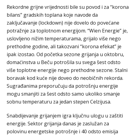
Rekordne grijne vrijednosti bile su povod i za “korona
bilans” gradskih toplana koje navode da
zaključavanje (lockdown) nije dovelo do povećane
potražnje za toplotnom energijom. “Wien Energie” je,
uslovljeno nižim temperaturama, grijalo više nego
prethodne godine, ali takozvani “korona efekat” je
ipak izostao. Od početka sezone grijanja u oktobru,
domaćinstva u Beču potrošila su svega šest odsto
više toplotne energije nego prethodne sezone. Stalni
boravak kod kuće nije doveo do neobičnih rekorda.
Sugrađanima preporučuju da potrošnju energije
mogu smanjiti za šest odsto samo ukoliko smanje
sobnu temperaturu za jedan stepen Celzijusa.
Snabdijevanje grijanjem igra ključnu ulogu u zaštiti
energije. Sektor grijanja danas je zaslužan za
polovinu energetske potrošnje i 40 odsto emisija