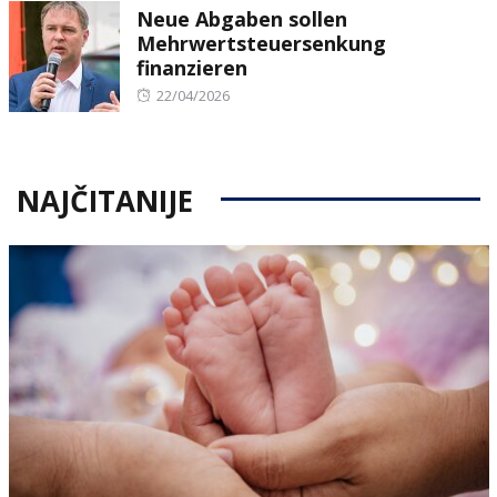
Neue Abgaben sollen
Mehrwertsteuersenkung
finanzieren
Posted
22/04/2026
on
NAJČITANIJE