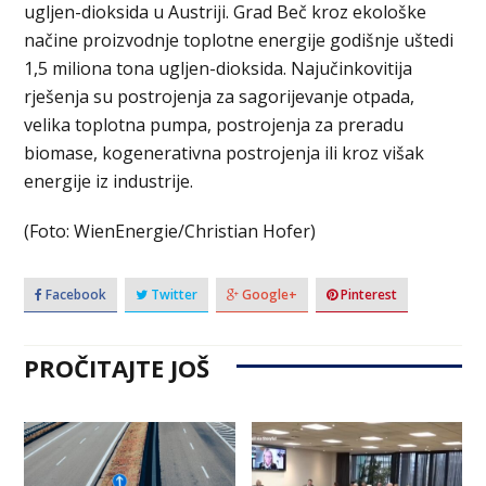
ugljen-dioksida u Austriji. Grad Beč kroz ekološke
načine proizvodnje toplotne energije godišnje uštedi
1,5 miliona tona ugljen-dioksida. Najučinkovitija
rješenja su postrojenja za sagorijevanje otpada,
velika toplotna pumpa, postrojenja za preradu
biomase, kogenerativna postrojenja ili kroz višak
energije iz industrije.
(Foto: WienEnergie/Christian Hofer)
Facebook
Twitter
Google+
Pinterest
PROČITAJTE JOŠ