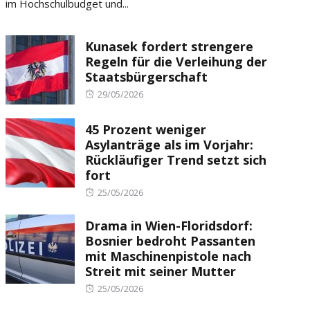
im Hochschulbudget und...
Kunasek fordert strengere
Regeln für die Verleihung der
Staatsbürgerschaft
Posted
29/05/2026
on
45 Prozent weniger
Asylanträge als im Vorjahr:
Rückläufiger Trend setzt sich
fort
Posted
25/05/2026
on
Drama in Wien-Floridsdorf:
Bosnier bedroht Passanten
mit Maschinenpistole nach
Streit mit seiner Mutter
Posted
25/05/2026
on