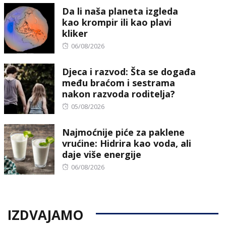
Da li naša planeta izgleda
kao krompir ili kao plavi
kliker
Posted
06/08/2026
on
Djeca i razvod: Šta se događa
među braćom i sestrama
nakon razvoda roditelja?
Posted
05/08/2026
on
Najmoćnije piće za paklene
vrućine: Hidrira kao voda, ali
daje više energije
Posted
06/08/2026
on
IZDVAJAMO