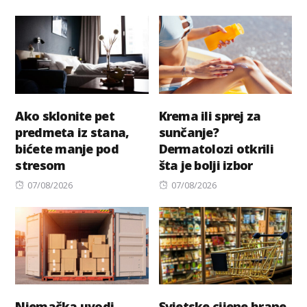
on
Ako sklonite pet
Krema ili sprej za
predmeta iz stana,
sunčanje?
bićete manje pod
Dermatolozi otkrili
stresom
šta je bolji izbor
Posted
Posted
07/08/2026
07/08/2026
on
on
Njemačka uvodi
Svjetske cijene hrane