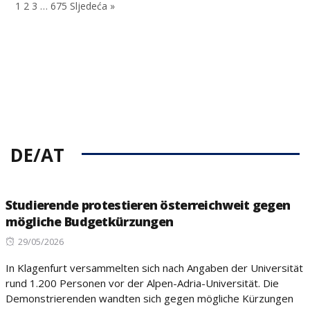
1
2
3
…
675
Sljedeća »
DE/AT
Studierende protestieren österreichweit gegen
mögliche Budgetkürzungen
Posted
29/05/2026
on
In Klagenfurt versammelten sich nach Angaben der Universität
rund 1.200 Personen vor der Alpen-Adria-Universität. Die
Demonstrierenden wandten sich gegen mögliche Kürzungen