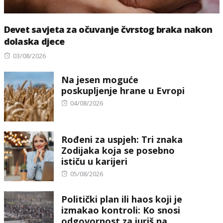
Devet savjeta za očuvanje čvrstog braka nakon
dolaska djece
Posted
03/08/2026
on
Na jesen moguće
poskupljenje hrane u Evropi
Posted
04/08/2026
on
Rođeni za uspjeh: Tri znaka
Zodijaka koja se posebno
ističu u karijeri
Posted
05/08/2026
on
Politički plan ili haos koji je
izmakao kontroli: Ko snosi
odgovornost za juriš na