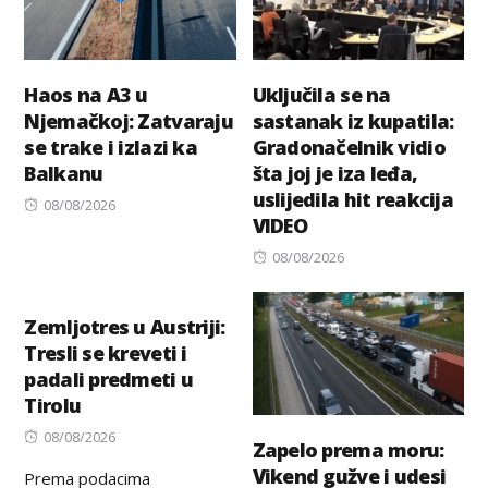
Haos na A3 u
Uključila se na
Njemačkoj: Zatvaraju
sastanak iz kupatila:
se trake i izlazi ka
Gradonačelnik vidio
Balkanu
šta joj je iza leđa,
uslijedila hit reakcija
Posted
08/08/2026
VIDEO
on
Posted
08/08/2026
on
Zemljotres u Austriji:
Tresli se kreveti i
padali predmeti u
Tirolu
Posted
08/08/2026
Zapelo prema moru:
on
Vikend gužve i udesi
Prema podacima