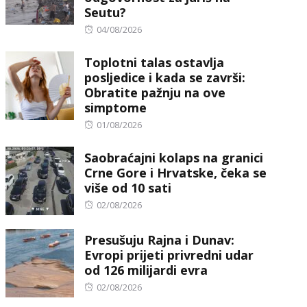
Seutu?
Posted
04/08/2026
on
Toplotni talas ostavlja
posljedice i kada se završi:
Obratite pažnju na ove
simptome
Posted
01/08/2026
on
Saobraćajni kolaps na granici
Crne Gore i Hrvatske, čeka se
više od 10 sati
Posted
02/08/2026
on
Presušuju Rajna i Dunav:
Evropi prijeti privredni udar
od 126 milijardi evra
Posted
02/08/2026
on