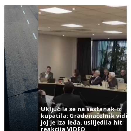
Uključila se na sastanak iz
kupatila: Gradonačelnik vidio šta
joj je iza leđa, uslijedila hit
reakcija VIDEO