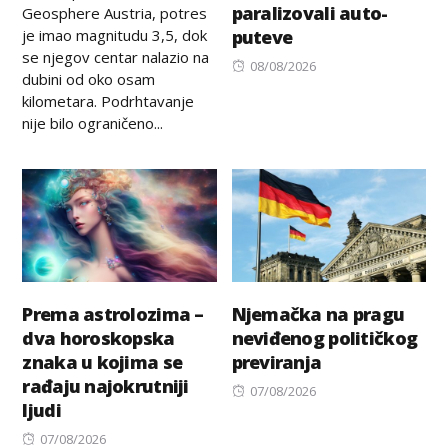
paralizovali auto-
Geosphere Austria, potres
je imao magnitudu 3,5, dok
puteve
se njegov centar nalazio na
Posted
08/08/2026
dubini od oko osam
on
kilometara. Podrhtavanje
nije bilo ograničeno...
Prema astrolozima –
Njemačka na pragu
dva horoskopska
neviđenog političkog
znaka u kojima se
previranja
rađaju najokrutniji
Posted
07/08/2026
ljudi
on
Posted
07/08/2026