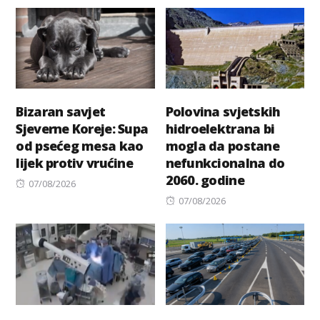
on
on
Bizaran savjet
Polovina svjetskih
Sjeverne Koreje: Supa
hidroelektrana bi
od psećeg mesa kao
mogla da postane
lijek protiv vrućine
nefunkcionalna do
2060. godine
Posted
07/08/2026
on
Posted
07/08/2026
on