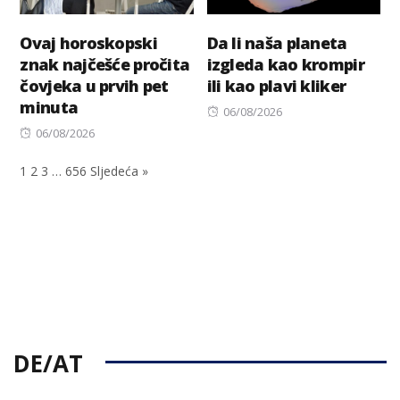
Ovaj horoskopski
Da li naša planeta
znak najčešće pročita
izgleda kao krompir
čovjeka u prvih pet
ili kao plavi kliker
minuta
Posted
06/08/2026
Posted
on
06/08/2026
on
1
2
3
…
656
Sljedeća »
DE/AT