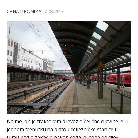
CRNA HRONIKA
27. 03. 2018.
Naime, on je traktorom prevozio čelične cijevi te je u
jednom trenutku na platou željezničke stanice u
Ulmu naglo zakočio nakon čega je jedna od cijevi