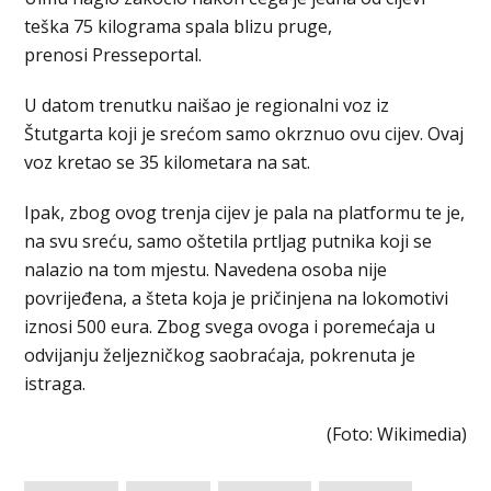
teška 75 kilograma spala blizu pruge,
prenosi Presseportal.
U datom trenutku naišao je regionalni voz iz
Štutgarta koji je srećom samo okrznuo ovu cijev. Ovaj
voz kretao se 35 kilometara na sat.
Ipak, zbog ovog trenja cijev je pala na platformu te je,
na svu sreću, samo oštetila prtljag putnika koji se
nalazio na tom mjestu. Navedena osoba nije
povrijeđena, a šteta koja je pričinjena na lokomotivi
iznosi 500 eura. Zbog svega ovoga i poremećaja u
odvijanju željezničkog saobraćaja, pokrenuta je
istraga.
(Foto: Wikimedia)