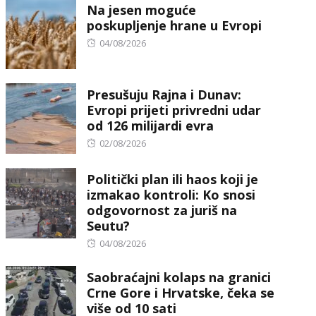
Na jesen moguće
poskupljenje hrane u Evropi
Posted
04/08/2026
on
Presušuju Rajna i Dunav:
Evropi prijeti privredni udar
od 126 milijardi evra
Posted
02/08/2026
on
Politički plan ili haos koji je
izmakao kontroli: Ko snosi
odgovornost za juriš na
Seutu?
Posted
04/08/2026
on
Saobraćajni kolaps na granici
Crne Gore i Hrvatske, čeka se
više od 10 sati