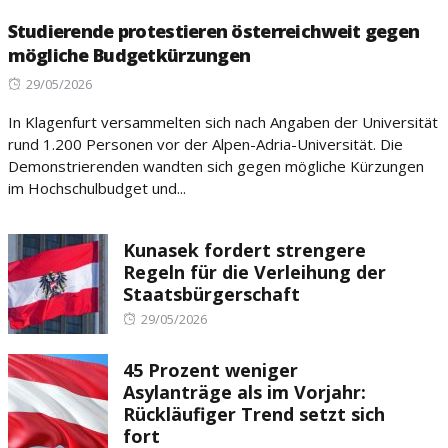
Studierende protestieren österreichweit gegen
mögliche Budgetkürzungen
Posted
29/05/2026
on
In Klagenfurt versammelten sich nach Angaben der Universität
rund 1.200 Personen vor der Alpen-Adria-Universität. Die
Demonstrierenden wandten sich gegen mögliche Kürzungen
im Hochschulbudget und...
Kunasek fordert strengere
Regeln für die Verleihung der
Staatsbürgerschaft
Posted
29/05/2026
on
45 Prozent weniger
Asylanträge als im Vorjahr:
Rückläufiger Trend setzt sich
fort