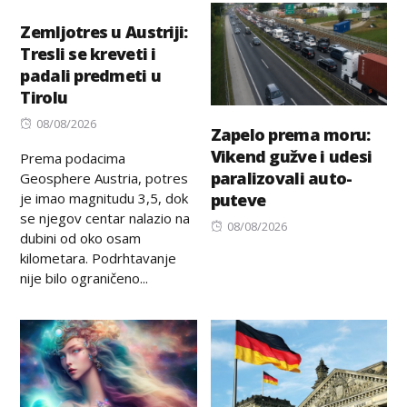
Zemljotres u Austriji:
Tresli se kreveti i
padali predmeti u
Tirolu
Posted
08/08/2026
Zapelo prema moru:
on
Vikend gužve i udesi
Prema podacima
paralizovali auto-
Geosphere Austria, potres
je imao magnitudu 3,5, dok
puteve
se njegov centar nalazio na
Posted
08/08/2026
dubini od oko osam
on
kilometara. Podrhtavanje
nije bilo ograničeno...