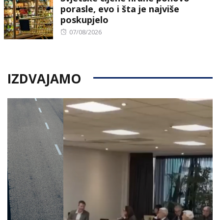
porasle, evo i šta je najviše
poskupjelo
Posted
07/08/2026
on
IZDVAJAMO