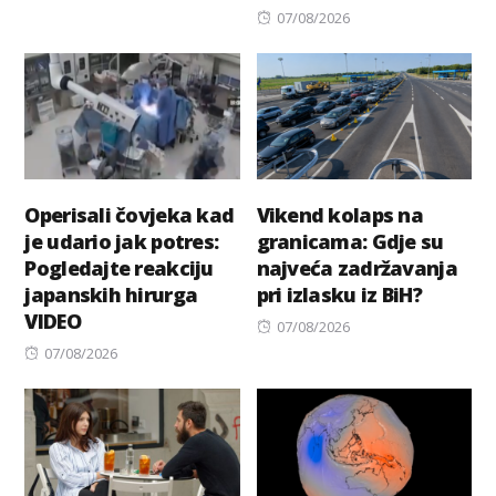
on
Posted
07/08/2026
on
Operisali čovjeka kad
Vikend kolaps na
je udario jak potres:
granicama: Gdje su
Pogledajte reakciju
najveća zadržavanja
japanskih hirurga
pri izlasku iz BiH?
VIDEO
Posted
07/08/2026
Posted
on
07/08/2026
on