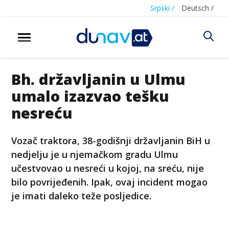
Srpski /
Deutsch /
Bh. državljanin u Ulmu
umalo izazvao tešku
nesreću
Vozač traktora, 38-godišnji državljanin BiH u
nedjelju je u njemačkom gradu Ulmu
učestvovao u nesreći u kojoj, na sreću, nije
bilo povrijeđenih. Ipak, ovaj incident mogao
je imati daleko teže posljedice.