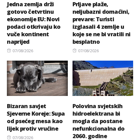
Jedna zemlja drži
Prljave plaže,
gotovo četvrtinu
neljubazni domaćini,
ekonomije EU: Novi
prevare: Turisti
podaci otkrivaju ko
izglasali 4 zemlje u
vuče kontinent
koje se ne bi vratili ni
naprijed
besplatno
Posted
Posted
07/08/2026
07/08/2026
on
on
Bizaran savjet
Polovina svjetskih
Sjeverne Koreje: Supa
hidroelektrana bi
od psećeg mesa kao
mogla da postane
lijek protiv vrućine
nefunkcionalna do
2060. godine
Posted
07/08/2026