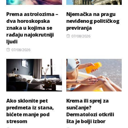
Prema astrolozima –
Njemačka na pragu
dva horoskopska
neviđenog političkog
znaka u kojima se
previranja
rađaju najokrutniji
Posted
07/08/2026
ljudi
on
Posted
07/08/2026
on
Ako sklonite pet
Krema ili sprej za
predmeta iz stana,
sunčanje?
bićete manje pod
Dermatolozi otkrili
stresom
šta je bolji izbor