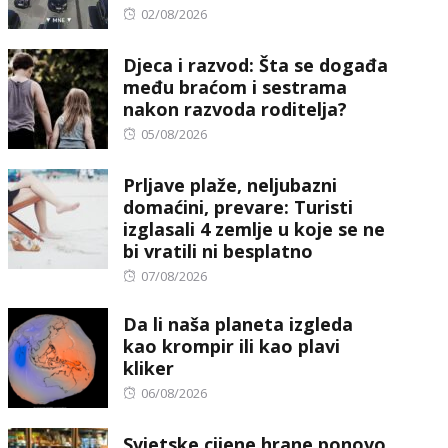
Posted
02/08/2026
on
Djeca i razvod: Šta se događa
među braćom i sestrama
nakon razvoda roditelja?
Posted
05/08/2026
on
Prljave plaže, neljubazni
domaćini, prevare: Turisti
izglasali 4 zemlje u koje se ne
bi vratili ni besplatno
Posted
07/08/2026
on
Da li naša planeta izgleda
kao krompir ili kao plavi
kliker
Posted
06/08/2026
on
Svjetske cijene hrane ponovo