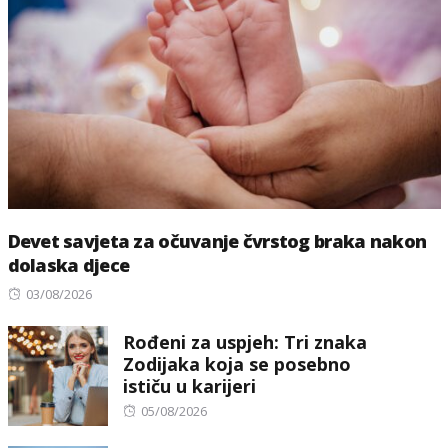
Devet savjeta za očuvanje čvrstog braka nakon
dolaska djece
Posted
03/08/2026
on
Rođeni za uspjeh: Tri znaka
Zodijaka koja se posebno
ističu u karijeri
Posted
05/08/2026
on