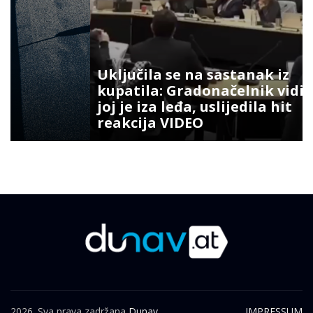
Uključila se na sastanak iz
kupatila: Gradonačelnik vidio šta
joj je iza leđa, uslijedila hit
reakcija VIDEO
2026. Sva prava zadržana
Dunav.
IMPRESSUM