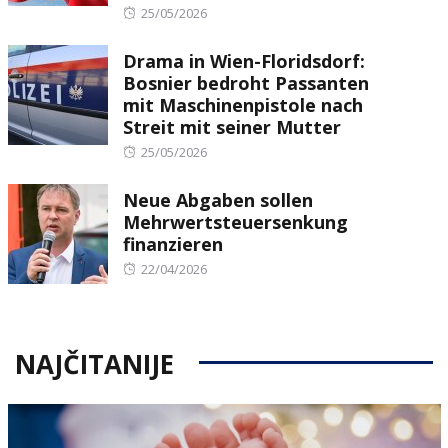
Posted
25/05/2026
on
Drama in Wien-Floridsdorf:
Bosnier bedroht Passanten
mit Maschinenpistole nach
Streit mit seiner Mutter
Posted
25/05/2026
on
Neue Abgaben sollen
Mehrwertsteuersenkung
finanzieren
Posted
22/04/2026
on
NAJČITANIJE