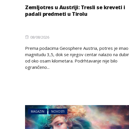
Zemljotres u Austriji: Tresli se kreveti i
padali predmeti u Tirolu
Posted
08/08/2026
on
Prema podacima Geosphere Austria, potres je imao
magnitudu 3,5, dok se njegov centar nalazio na dubin
od oko osam kilometara. Podrhtavanje nije bilo
ograničeno...
MAGAZIN
NOVOSTI