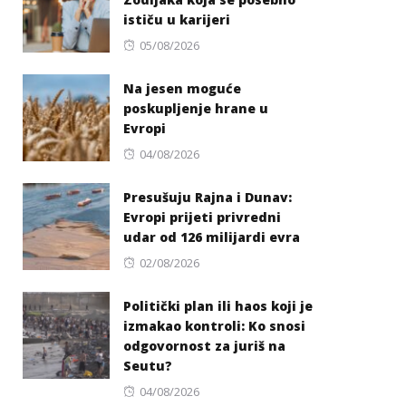
ističu u karijeri
Posted
05/08/2026
on
Na jesen moguće
poskupljenje hrane u
Evropi
Posted
04/08/2026
on
Presušuju Rajna i Dunav:
Evropi prijeti privredni
udar od 126 milijardi evra
Posted
02/08/2026
on
Politički plan ili haos koji je
izmakao kontroli: Ko snosi
odgovornost za juriš na
Seutu?
Posted
04/08/2026