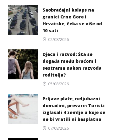
on
Saobraćajni kolaps na
granici Crne Gore i
Hrvatske, čeka se više od
10 sati
Posted
02/08/2026
on
Djeca i razvod: Šta se
događa među braćom i
sestrama nakon razvoda
roditelja?
Posted
05/08/2026
on
Prljave plaže, neljubazni
domaćini, prevare: Turisti
izglasali 4 zemlje u koje se
ne bi vratili ni besplatno
Posted
07/08/2026
on