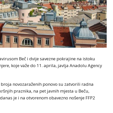
irusom Beč i dvije savezne pokrajine na istoku
mjere, koje važe do 11. aprila, javlja Anadolu Agency
g broja novozaraženih ponovo su zatvorili radna
kršnjih praznika, na pet javnih mjesta u Beču,
danas je i na otvorenom obavezno nošenje FFP2