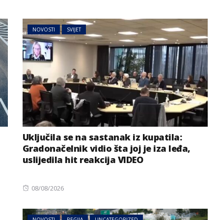
NOVOSTI
SVIJET
Uključila se na sastanak iz kupatila:
Gradonačelnik vidio šta joj je iza leđa,
uslijedila hit reakcija VIDEO
Posted
08/08/2026
on
NOVOSTI
REGIJA
UNCATEGORIZED