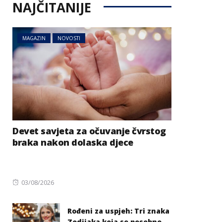
NAJČITANIJE
MAGAZIN
NOVOSTI
Devet savjeta za očuvanje čvrstog
braka nakon dolaska djece
Posted
03/08/2026
on
Rođeni za uspjeh: Tri znaka
Zodijaka koja se posebno