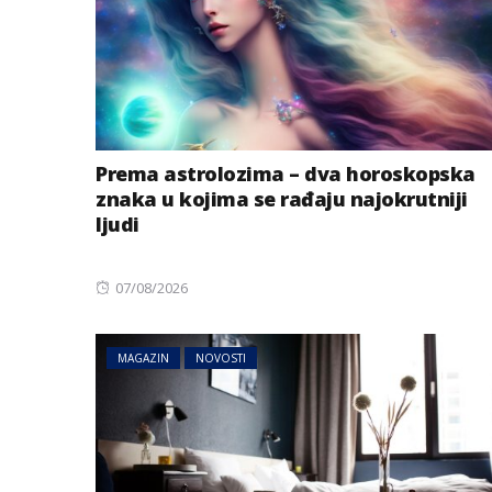
Prema astrolozima – dva horoskopska
znaka u kojima se rađaju najokrutniji
ljudi
Posted
07/08/2026
on
MAGAZIN
NOVOSTI