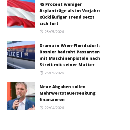
45 Prozent weniger
Asylanträge als im Vorjahr:
Rückläufiger Trend setzt
sich fort
Posted
25/05/2026
on
Drama in Wien-Floridsdorf:
Bosnier bedroht Passanten
mit Maschinenpistole nach
Streit mit seiner Mutter
Posted
25/05/2026
on
Neue Abgaben sollen
Mehrwertsteuersenkung
finanzieren
Posted
22/04/2026
on