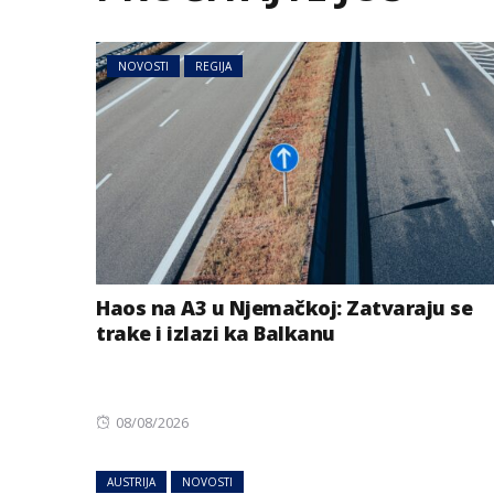
NOVOSTI
REGIJA
Haos na A3 u Njemačkoj: Zatvaraju se
trake i izlazi ka Balkanu
Posted
08/08/2026
on
AUSTRIJA
NOVOSTI