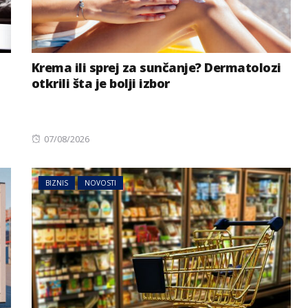
Krema ili sprej za sunčanje? Dermatolozi
otkrili šta je bolji izbor
Posted
07/08/2026
on
NOVOSTI
REGIJA
riji: Tresli
Haos na A3 u Njemačkoj:
BIZNIS
NOVOSTI
li predmeti
Zatvaraju se trake i izlazi
ka Balkanu