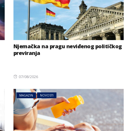
Njemačka na pragu neviđenog političkog
previranja
Posted
07/08/2026
on
MAGAZIN
NOVOSTI