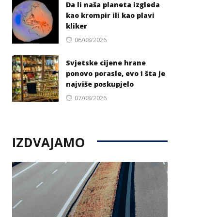
Da li naša planeta izgleda
kao krompir ili kao plavi
kliker
Posted
06/08/2026
on
Svjetske cijene hrane
ponovo porasle, evo i šta je
najviše poskupjelo
Posted
07/08/2026
on
IZDVAJAMO