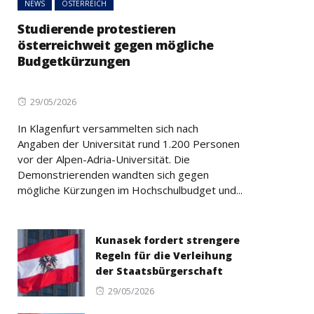
NEWS
ÖSTERREICH
Studierende protestieren
österreichweit gegen mögliche
Budgetkürzungen
Posted
29/05/2026
on
In Klagenfurt versammelten sich nach
Angaben der Universität rund 1.200 Personen
vor der Alpen-Adria-Universität. Die
Demonstrierenden wandten sich gegen
mögliche Kürzungen im Hochschulbudget und...
Kunasek fordert strengere
Regeln für die Verleihung
der Staatsbürgerschaft
Posted
29/05/2026
on