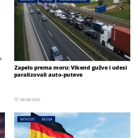
i
Zapelo prema moru: Vikend gužve i udesi
paralizovali auto-puteve
Posted
08/08/2026
on
NOVOSTI
REGIJA