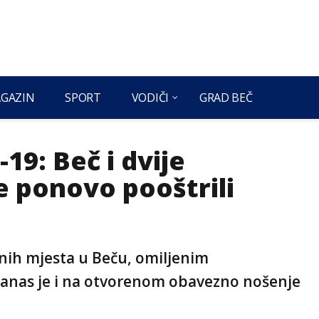
GAZIN
SPORT
VODIČI
GRAD BEČ
19: Beč i dvije
e ponovo pooštrili
vnih mjesta u Beču, omiljenim
danas je i na otvorenom obavezno nošenje