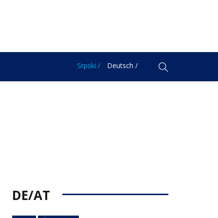
Srpski /
Deutsch /
DE/AT