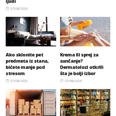
ljudi
on
Posted
07/08/2026
on
Ako sklonite pet
Krema ili sprej za
predmeta iz stana,
sunčanje?
bićete manje pod
Dermatolozi otkrili
stresom
šta je bolji izbor
Posted
Posted
07/08/2026
07/08/2026
on
on