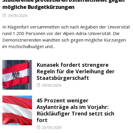
mögliche Budgetkürzungen
Posted
29/05/2026
on
In Klagenfurt versammelten sich nach Angaben der Universität
rund 1.200 Personen vor der Alpen-Adria-Universität. Die
Demonstrierenden wandten sich gegen mögliche Kürzungen
im Hochschulbudget und...
Kunasek fordert strengere
Regeln für die Verleihung der
Staatsbürgerschaft
Posted
29/05/2026
on
45 Prozent weniger
Asylanträge als im Vorjahr:
Rückläufiger Trend setzt sich
fort
Posted
25/05/2026