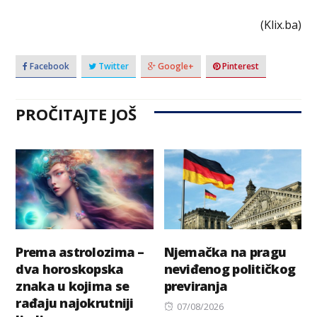
(Klix.ba)
Facebook
Twitter
Google+
Pinterest
PROČITAJTE JOŠ
Prema astrolozima –
Njemačka na pragu
dva horoskopska
neviđenog političkog
znaka u kojima se
previranja
rađaju najokrutniji
Posted
07/08/2026