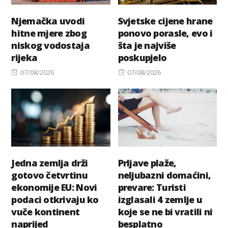
Njemačka uvodi
Svjetske cijene hrane
hitne mjere zbog
ponovo porasle, evo i
niskog vodostaja
šta je najviše
rijeka
poskupjelo
Posted
Posted
07/08/2026
07/08/2026
on
on
Jedna zemlja drži
Prljave plaže,
gotovo četvrtinu
neljubazni domaćini,
ekonomije EU: Novi
prevare: Turisti
podaci otkrivaju ko
izglasali 4 zemlje u
vuče kontinent
koje se ne bi vratili ni
naprijed
besplatno