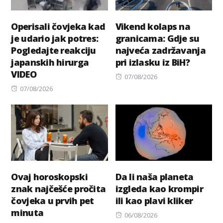
Operisali čovjeka kad
Vikend kolaps na
je udario jak potres:
granicama: Gdje su
Pogledajte reakciju
najveća zadržavanja
japanskih hirurga
pri izlasku iz BiH?
VIDEO
Posted
07/08/2026
Posted
on
07/08/2026
on
Ovaj horoskopski
Da li naša planeta
znak najčešće pročita
izgleda kao krompir
čovjeka u prvih pet
ili kao plavi kliker
minuta
Posted
06/08/2026