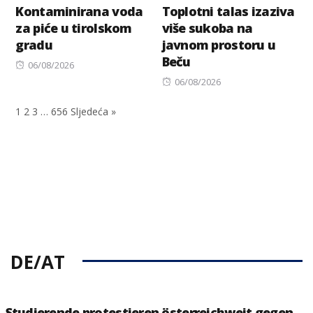
Kontaminirana voda
Toplotni talas izaziva
za piće u tirolskom
više sukoba na
gradu
javnom prostoru u
Beču
Posted
06/08/2026
on
Posted
06/08/2026
on
1
2
3
…
656
Sljedeća »
DE/AT
Studierende protestieren österreichweit gegen