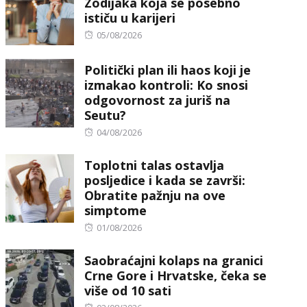
Zodijaka koja se posebno
ističu u karijeri
Posted
05/08/2026
on
Politički plan ili haos koji je
izmakao kontroli: Ko snosi
odgovornost za juriš na
Seutu?
Posted
04/08/2026
on
Toplotni talas ostavlja
posljedice i kada se završi:
Obratite pažnju na ove
simptome
Posted
01/08/2026
on
Saobraćajni kolaps na granici
Crne Gore i Hrvatske, čeka se
više od 10 sati