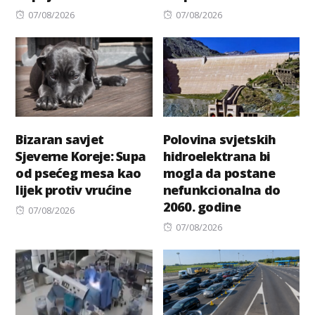
Posted
Posted
07/08/2026
07/08/2026
on
on
Bizaran savjet
Polovina svjetskih
Sjeverne Koreje: Supa
hidroelektrana bi
od psećeg mesa kao
mogla da postane
lijek protiv vrućine
nefunkcionalna do
2060. godine
Posted
07/08/2026
on
Posted
07/08/2026
on