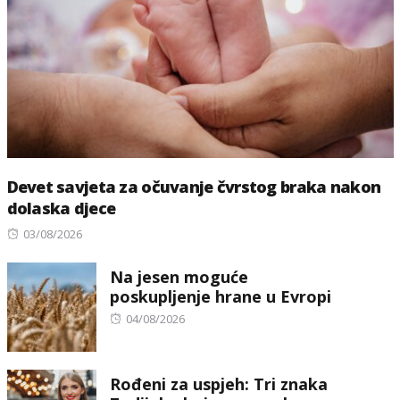
Devet savjeta za očuvanje čvrstog braka nakon
dolaska djece
Posted
03/08/2026
on
Na jesen moguće
poskupljenje hrane u Evropi
Posted
04/08/2026
on
Rođeni za uspjeh: Tri znaka