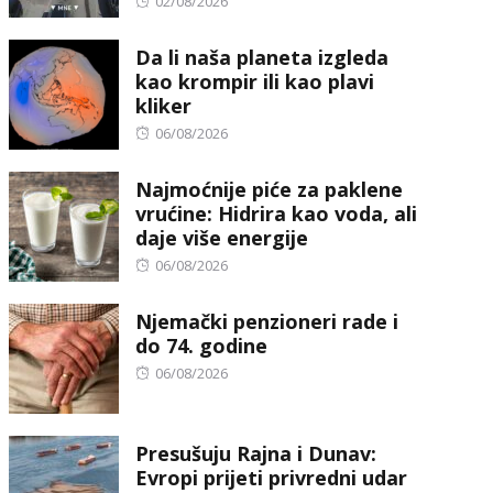
Posted
02/08/2026
on
Da li naša planeta izgleda
kao krompir ili kao plavi
kliker
Posted
06/08/2026
on
Najmoćnije piće za paklene
vrućine: Hidrira kao voda, ali
daje više energije
Posted
06/08/2026
on
Njemački penzioneri rade i
do 74. godine
Posted
06/08/2026
on
Presušuju Rajna i Dunav:
Evropi prijeti privredni udar