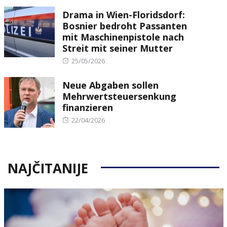
on
Drama in Wien-Floridsdorf:
Bosnier bedroht Passanten
mit Maschinenpistole nach
Streit mit seiner Mutter
Posted
25/05/2026
on
Neue Abgaben sollen
Mehrwertsteuersenkung
finanzieren
Posted
22/04/2026
on
NAJČITANIJE