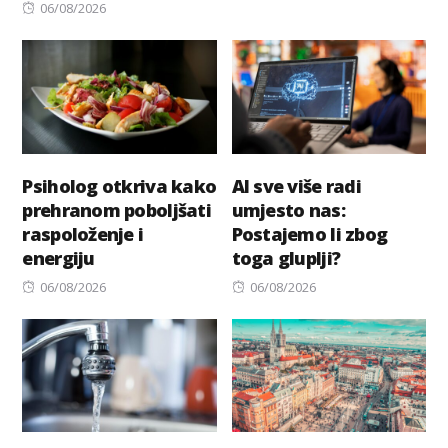
Posted
on
06/08/2026
on
Psiholog otkriva kako
AI sve više radi
prehranom poboljšati
umjesto nas:
raspoloženje i
Postajemo li zbog
energiju
toga gluplji?
Posted
Posted
06/08/2026
06/08/2026
on
on