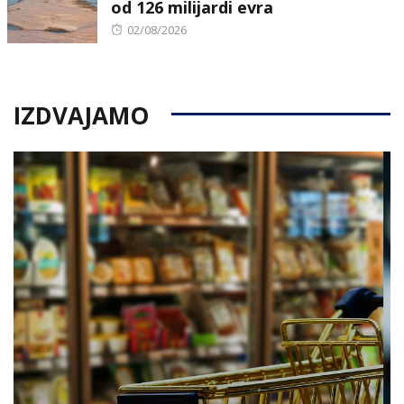
od 126 milijardi evra
Posted
02/08/2026
on
IZDVAJAMO