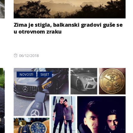
Zima je stigla, balkanski gradovi guše se
u otrovnom zraku
Posted
06/12/2018
on
NOVOSTI
SVIJET