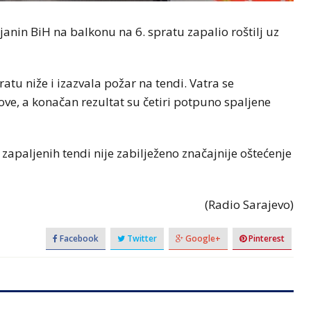
janin BiH na balkonu na 6. spratu zapalio roštilj uz
atu niže i izazvala požar na tendi. Vatra se
ove, a konačan rezultat su četiri potpuno spaljene
zapaljenih tendi nije zabilježeno značajnije oštećenje
(Radio Sarajevo)
Facebook
Twitter
Google+
Pinterest