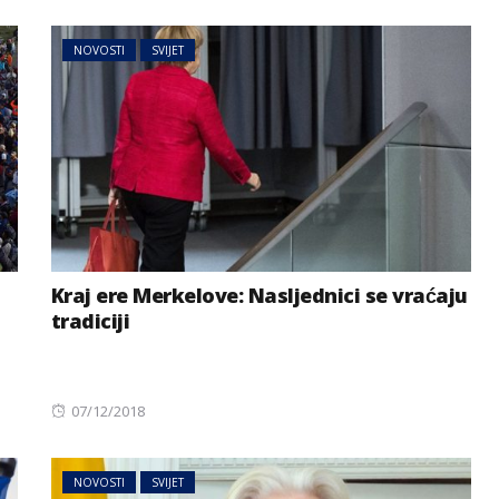
NOVOSTI
SVIJET
Kraj ere Merkelove: Nasljednici se vraćaju
tradiciji
Posted
07/12/2018
on
NOVOSTI
SVIJET