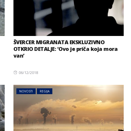
ŠVERCER MIGRANATA EKSKLUZIVNO
OTKRIO DETALJE: ‘Ovo je priča koja mora
van’
Posted
06/12/2018
on
NOVOSTI
REGIJA