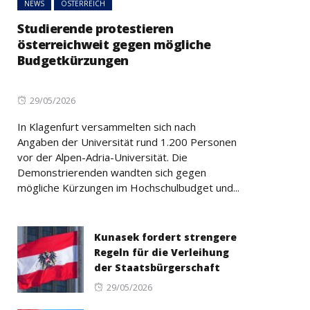
NEWS
ÖSTERREICH
Studierende protestieren
österreichweit gegen mögliche
Budgetkürzungen
Posted
29/05/2026
on
In Klagenfurt versammelten sich nach
Angaben der Universität rund 1.200 Personen
vor der Alpen-Adria-Universität. Die
Demonstrierenden wandten sich gegen
mögliche Kürzungen im Hochschulbudget und...
Kunasek fordert strengere
Regeln für die Verleihung
der Staatsbürgerschaft
Posted
29/05/2026
on