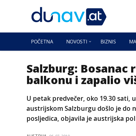
POČETNA
NOVOSTI
BIZNIS
MA
Salzburg: Bosanac ra
balkonu i zapalio v
U petak predvečer, oko 19.30 sati, u
austrijskom Salzburgu došlo je do n
posljedica, objavila je austrijska poli
AUSTRIJA