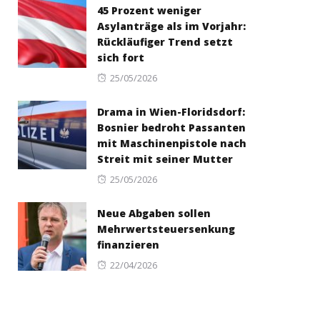
45 Prozent weniger
Asylanträge als im Vorjahr:
Rückläufiger Trend setzt
sich fort
Posted
25/05/2026
on
Drama in Wien-Floridsdorf:
Bosnier bedroht Passanten
mit Maschinenpistole nach
Streit mit seiner Mutter
Posted
25/05/2026
on
Neue Abgaben sollen
Mehrwertsteuersenkung
finanzieren
Posted
22/04/2026
on