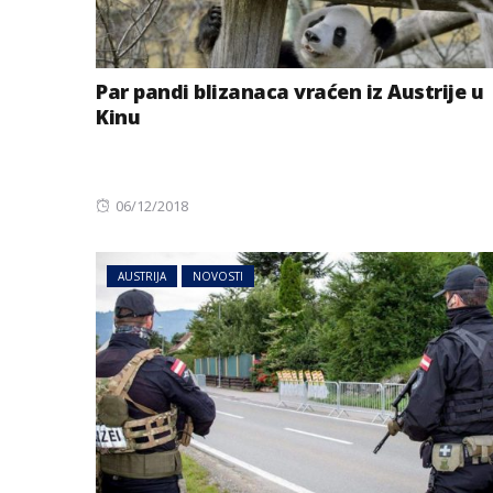
Par pandi blizanaca vraćen iz Austrije u
Kinu
Posted
06/12/2018
on
AUSTRIJA
NOVOSTI