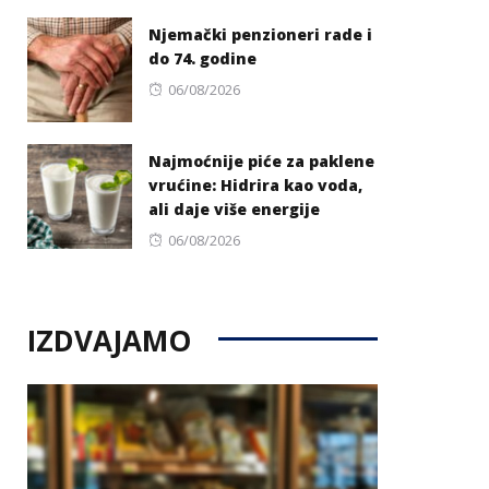
on
Njemački penzioneri rade i
do 74. godine
Posted
06/08/2026
on
Najmoćnije piće za paklene
vrućine: Hidrira kao voda,
ali daje više energije
Posted
06/08/2026
on
IZDVAJAMO