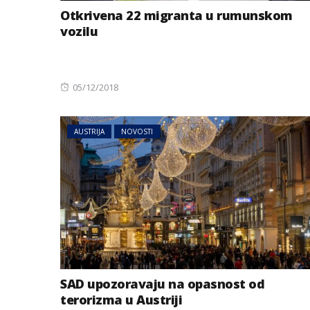
Otkrivena 22 migranta u rumunskom
vozilu
Posted
05/12/2018
on
AUSTRIJA
NOVOSTI
BIZNIS
Energetski probl
niskog vodostaj
SAD upozoravaju na opasnost od
terorizma u Austriji