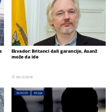
e
Ekvador: Britanci dali garancije, Asanž
može da ide
Posted
06/12/2018
on
NOVOSTI
REGIJA