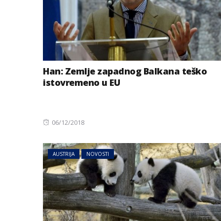
Han: Zemlje zapadnog Balkana teško
istovremeno u EU
Posted
06/12/2018
on
AUSTRIJA
NOVOSTI