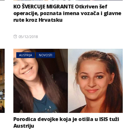
KO ŠVERCUJE MIGRANTE Otkriven šef
operacije, poznata imena vozača i glavne
rute kroz Hrvatsku
Posted
05/12/2018
on
AUSTRIJA
NOVOSTI
BIZNIS
NOVOSTI
Svjetske cijene hrane
emi zbog
ponovo porasle, evo i šta je
a Dunava
najviše poskupjelo
Porodica devojke koja je otišla u ISIS tuži
Austriju