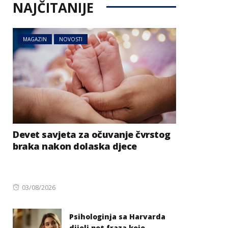
NAJČITANIJE
MAGAZIN
NOVOSTI
Devet savjeta za očuvanje čvrstog
braka nakon dolaska djece
Posted
03/08/2026
on
Psihologinja sa Harvarda
dijeli pet fraza koje