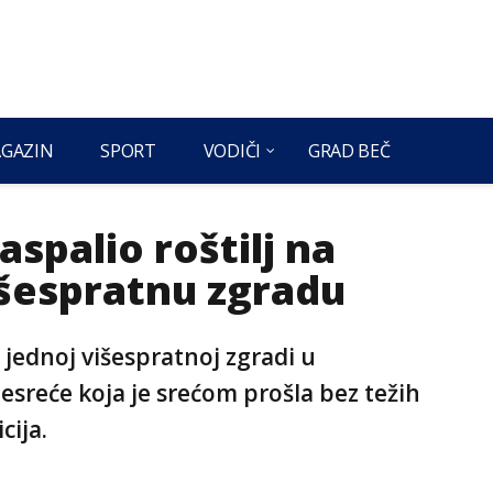
GAZIN
SPORT
VODIČI
GRAD BEČ
spalio roštilj na
išespratnu zgradu
 jednoj višespratnoj zgradi u
esreće koja je srećom prošla bez težih
cija.