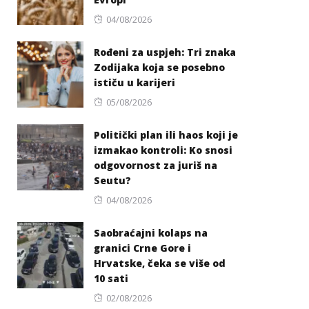
Posted
04/08/2026
on
Rođeni za uspjeh: Tri znaka
Zodijaka koja se posebno
ističu u karijeri
Posted
05/08/2026
on
Politički plan ili haos koji je
izmakao kontroli: Ko snosi
odgovornost za juriš na
Seutu?
Posted
04/08/2026
on
Saobraćajni kolaps na
granici Crne Gore i
Hrvatske, čeka se više od
10 sati
Posted
02/08/2026