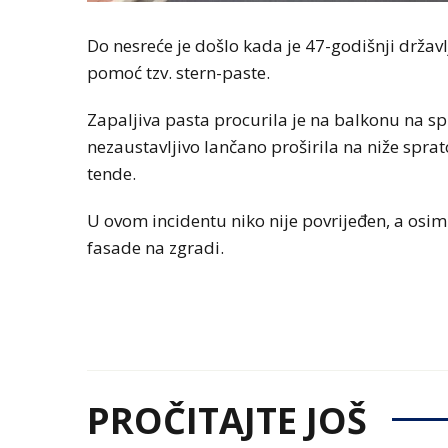
Do nesreće je došlo kada je 47-godišnji državl
pomoć tzv. stern-paste.
Zapaljiva pasta procurila je na balkonu na spr
nezaustavljivo lančano proširila na niže sprat
tende.
U ovom incidentu niko nije povrijeđen, a osim 
fasade na zgradi.
PROČITAJTE JOŠ