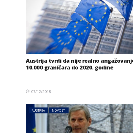
Austrija tvrdi da nije realno angažovanj
10.000 graničara do 2020. godine
Posted
07/12/2018
on
AUSTRIJA
NOVOSTI