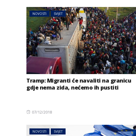
NOVOSTI
SVIJET
Tramp: Migranti će navaliti na granicu
gdje nema zida, nećemo ih pustiti
Posted
07/12/2018
on
NOVOSTI
SVIJET