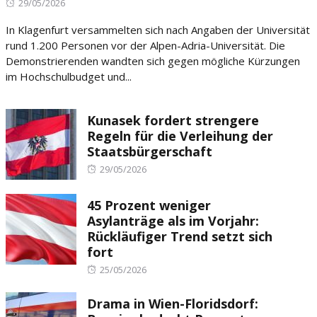
Posted
29/05/2026
on
In Klagenfurt versammelten sich nach Angaben der Universität
rund 1.200 Personen vor der Alpen-Adria-Universität. Die
Demonstrierenden wandten sich gegen mögliche Kürzungen
im Hochschulbudget und...
Kunasek fordert strengere
Regeln für die Verleihung der
Staatsbürgerschaft
Posted
29/05/2026
on
45 Prozent weniger
Asylanträge als im Vorjahr:
Rückläufiger Trend setzt sich
fort
Posted
25/05/2026
on
Drama in Wien-Floridsdorf: