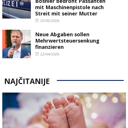
Bosnier bedroht Passanten
mit Maschinenpistole nach
Streit mit seiner Mutter
Posted
25/05/2026
on
Neue Abgaben sollen
Mehrwertsteuersenkung
finanzieren
Posted
22/04/2026
on
NAJČITANIJE