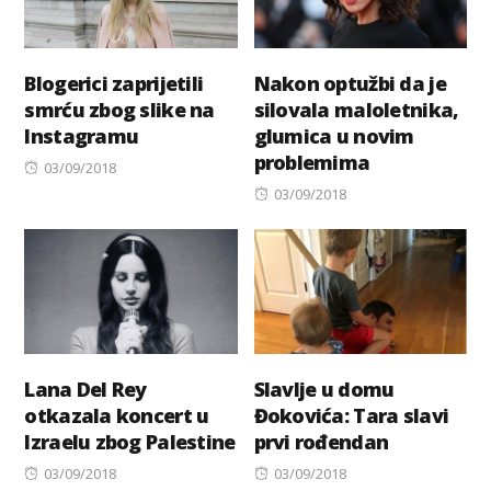
Blogerici zaprijetili
Nakon optužbi da je
smrću zbog slike na
silovala maloletnika,
Instagramu
glumica u novim
problemima
Posted
03/09/2018
on
Posted
03/09/2018
on
Lana Del Rey
Slavlje u domu
otkazala koncert u
Đokovića: Tara slavi
Izraelu zbog Palestine
prvi rođendan
Posted
Posted
03/09/2018
03/09/2018