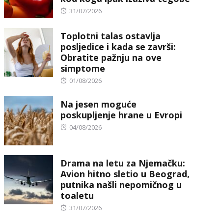
Posted
31/07/2026
on
Toplotni talas ostavlja
posljedice i kada se završi:
Obratite pažnju na ove
simptome
Posted
01/08/2026
on
Na jesen moguće
poskupljenje hrane u Evropi
Posted
04/08/2026
on
Drama na letu za Njemačku:
Avion hitno sletio u Beograd,
putnika našli nepomičnog u
toaletu
Posted
31/07/2026
on