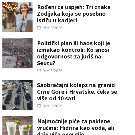
Rođeni za uspjeh: Tri znaka
Zodijaka koja se posebno
ističu u karijeri
Posted
05/08/2026
on
Politički plan ili haos koji je
izmakao kontroli: Ko snosi
odgovornost za juriš na
Seutu?
Posted
04/08/2026
on
Saobraćajni kolaps na granici
Crne Gore i Hrvatske, čeka se
više od 10 sati
Posted
02/08/2026
on
Najmoćnije piće za paklene
vrućine: Hidrira kao voda, ali
daje više energije