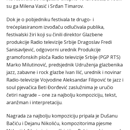
su ga Milena Vasić i Srđan Timarov.
Dok je o pobjedniku festivala te drugo- i
trećeplasiranom izvođaču odlučivala publika,
festivalski žiri koji su činili direktor Glazbene
produkcije Radio televizije Srbije Dragoslav Fredi
Sanisavljević, odgovorni urednik Produkcije
gramofonskih ploča Radio televizije Srbije (PGP RTS)
Marko Milutinović, predsjednik Udruženja glazbenika
jazz, zabavne i rock glazbe Ivan Ilić, urednik i novinar
Radio-televizije Vojvodine Aleksandar Filipović te jazz i
soul pjevačica Beti Đorđević zaslužnima je uručio
četiri nagrade – one za najbolju kompoziciju, tekst,
aranžman i interpretaciju.
Nagrada za najbolju kompoziciju pripala je Dušanu
Bačiću i Dejanu Nikoliću, kompozitorima pjesme