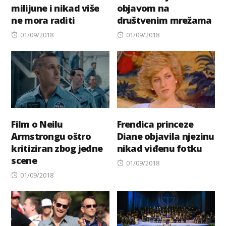
milijune i nikad više
objavom na
ne mora raditi
društvenim mrežama
Posted
Posted
01/09/2018
01/09/2018
on
on
Film o Neilu
Frendica princeze
Armstrongu oštro
Diane objavila njezinu
kritiziran zbog jedne
nikad viđenu fotku
scene
Posted
01/09/2018
Posted
on
01/09/2018
on