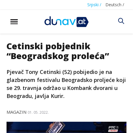
Srpski /
Deutsch /
Cetinski pobjednik
“Beogradskog proleća”
Pjevač Tony Cetinski (52) pobijedio je na
glazbenom festivalu Beogradsko proljeće koji
se 29. travnja održao u Kombank dvorani u
Beogradu, javlja Kurir.
MAGAZIN
01. 05. 2022.