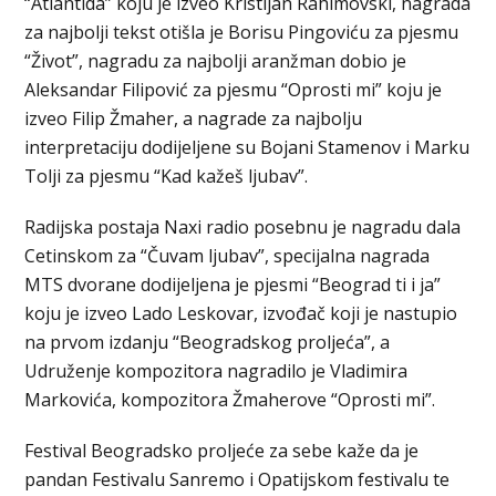
“Atlantida” koju je izveo Kristijan Rahimovski, nagrada
za najbolji tekst otišla je Borisu Pingoviću za pjesmu
“Život”, nagradu za najbolji aranžman dobio je
Aleksandar Filipović za pjesmu “Oprosti mi” koju je
izveo Filip Žmaher, a nagrade za najbolju
interpretaciju dodijeljene su Bojani Stamenov i Marku
Tolji za pjesmu “Kad kažeš ljubav”.
Radijska postaja Naxi radio posebnu je nagradu dala
Cetinskom za “Čuvam ljubav”, specijalna nagrada
MTS dvorane dodijeljena je pjesmi “Beograd ti i ja”
koju je izveo Lado Leskovar, izvođač koji je nastupio
na prvom izdanju “Beogradskog proljeća”, a
Udruženje kompozitora nagradilo je Vladimira
Markovića, kompozitora Žmaherove “Oprosti mi”.
Festival Beogradsko proljeće za sebe kaže da je
pandan Festivalu Sanremo i Opatijskom festivalu te