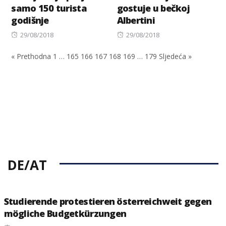
samo 150 turista
gostuje u bečkoj
godišnje
Albertini
Posted
Posted
29/08/2018
29/08/2018
on
on
« Prethodna
1
…
165
166
167
168
169
…
179
Sljedeća »
DE/AT
Studierende protestieren österreichweit gegen
mögliche Budgetkürzungen