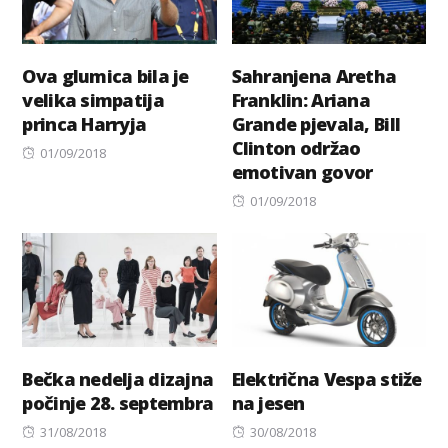
Ova glumica bila je
Sahranjena Aretha
velika simpatija
Franklin: Ariana
princa Harryja
Grande pjevala, Bill
Clinton održao
Posted
01/09/2018
emotivan govor
on
Posted
01/09/2018
on
Bečka nedelja dizajna
Električna Vespa stiže
počinje 28. septembra
na jesen
Posted
Posted
31/08/2018
30/08/2018