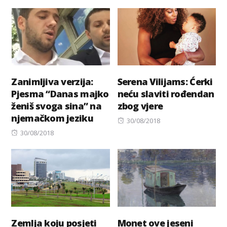
on
on
Zanimljiva verzija:
Serena Vilijams: Ćerki
Pjesma “Danas majko
neću slaviti rođendan
ženiš svoga sina” na
zbog vjere
njemačkom jeziku
Posted
30/08/2018
Posted
on
30/08/2018
on
Zemlja koju posjeti
Monet ove jeseni