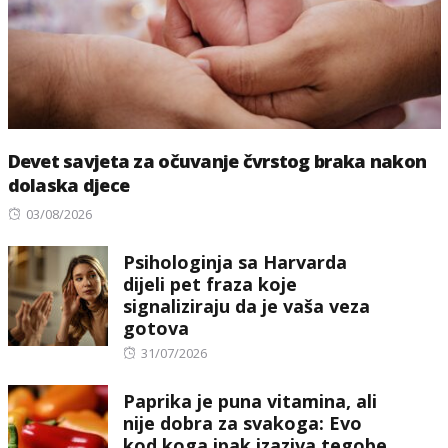
Devet savjeta za očuvanje čvrstog braka nakon
dolaska djece
Posted
03/08/2026
on
Psihologinja sa Harvarda
dijeli pet fraza koje
signaliziraju da je vaša veza
gotova
Posted
31/07/2026
on
Paprika je puna vitamina, ali
nije dobra za svakoga: Evo
kod koga ipak izaziva tegobe