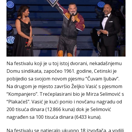
Na festivalu koji je u toj istoj dvorani, nekadašnjemu
Domu sindikata, započeo 1961. godine, Cetinski je
pobijedio sa svojom novom pjesmu “Čuvam ljubav”.
Na drugom je mjesto završio Željko Vasić s pjesmom
“Kompanjero”. Trećeplasirani bio je Mirza Selimović s
“Plakaćeš”. Vasić je kući ponio i novčanu nagradu od
200 tisuća dinara (12.866 kuna) dok je Selimović
nagrađen sa 100 tisuća dinara (6433 kuna).
Na festivalu se natjecalo ukupno 18 izvođača, a vodili