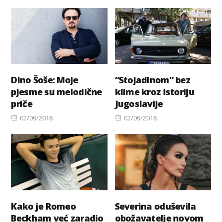
on
on
Dino Šoše: Moje
“Stojadinom” bez
pjesme su melodične
klime kroz istoriju
priče
Jugoslavije
Posted
Posted
02/09/2018
02/09/2018
on
on
Kako je Romeo
Severina oduševila
Beckham već zaradio
obožavatelje novom