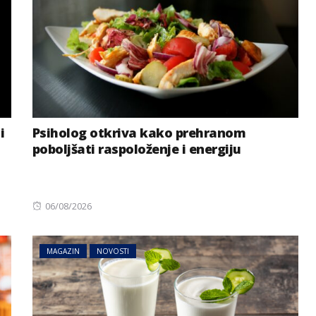
i
Psiholog otkriva kako prehranom
poboljšati raspoloženje i energiju
Posted
06/08/2026
on
MAGAZIN
NOVOSTI