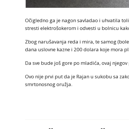
Očigledno ga je nagon savladao i uhvatila toli
stresti elektrošokerom i odvesti u bolnicu kako
Zbog narušavanja reda i mira, te samog (bole
dana uslovne kazne i 200 dolara koje mora plat
Da sve bude još gore po mladića, ovaj njegov
Ovo nije prvi put da je Rajan u sukobu sa zak
smrtonosnog oružja.