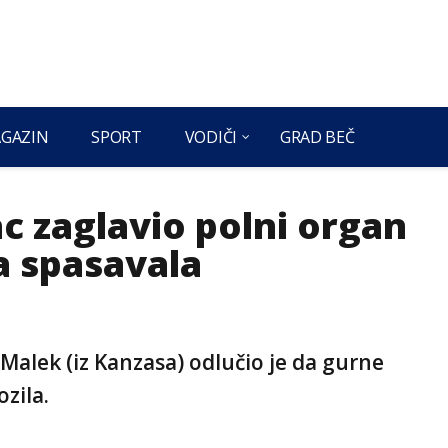
GAZIN
SPORT
VODIČI
GRAD BEČ
c zaglavio polni organ
ga spasavala
Malek (iz Kanzasa) odlučio je da gurne
zila.