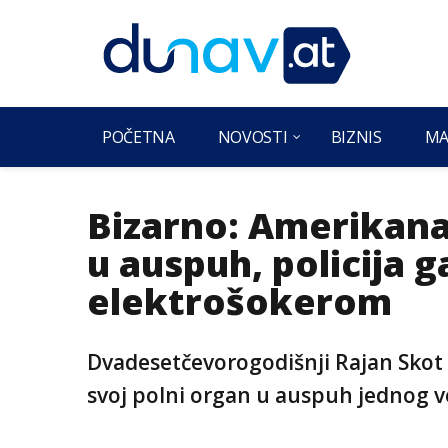
POČETNA
NOVOSTI
BIZNIS
MA
Bizarno: Amerikana
u auspuh, policija 
elektrošokerom
Dvadesetčevorogodišnji Rajan Skot 
svoj polni organ u auspuh jednog vo