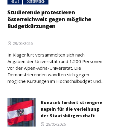
NEWS
ÖSTERREICH
Studierende protestieren
österreichweit gegen mögliche
Budgetkürzungen
Posted
29/05/2026
on
In Klagenfurt versammelten sich nach
Angaben der Universität rund 1.200 Personen
vor der Alpen-Adria-Universität. Die
Demonstrierenden wandten sich gegen
mögliche Kürzungen im Hochschulbudget und...
Kunasek fordert strengere
Regeln für die Verleihung
der Staatsbürgerschaft
Posted
29/05/2026
on