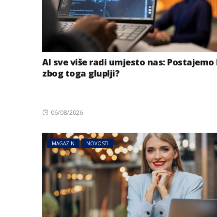
AI sve više radi umjesto nas: Postajemo 
zbog toga gluplji?
Posted
06/08/2026
on
MAGAZIN
NOVOSTI