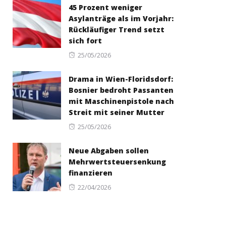
45 Prozent weniger
Asylanträge als im Vorjahr:
Rückläufiger Trend setzt
sich fort
Posted
25/05/2026
on
Drama in Wien-Floridsdorf:
Bosnier bedroht Passanten
mit Maschinenpistole nach
Streit mit seiner Mutter
Posted
25/05/2026
on
Neue Abgaben sollen
Mehrwertsteuersenkung
finanzieren
Posted
22/04/2026
on