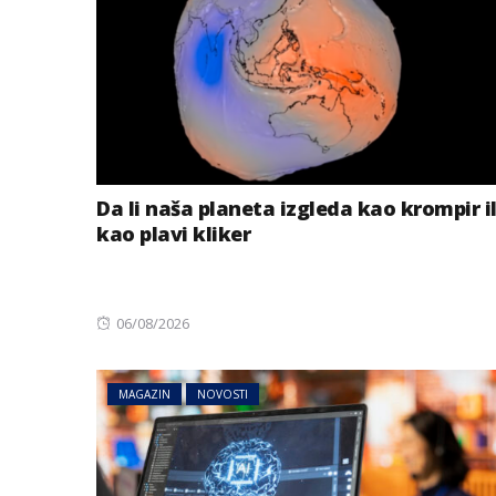
Da li naša planeta izgleda kao krompir il
kao plavi kliker
Posted
06/08/2026
on
MAGAZIN
NOVOSTI