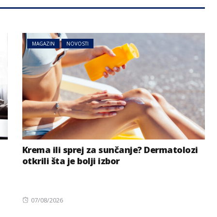
MAGAZIN
NOVOSTI
Krema ili sprej za sunčanje? Dermatolozi
otkrili šta je bolji izbor
Posted
07/08/2026
on