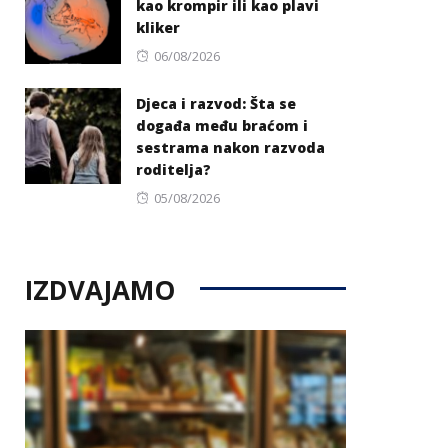
kao krompir ili kao plavi
kliker
Posted
06/08/2026
on
Djeca i razvod: Šta se
događa među braćom i
sestrama nakon razvoda
roditelja?
Posted
05/08/2026
on
IZDVAJAMO