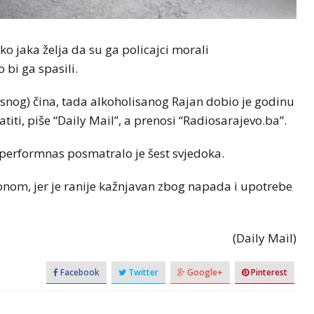
ko jaka želja da su ga policajci morali
 bi ga spasili.
snog) čina, tada alkoholisanog Rajan dobio je godinu
iti, piše “Daily Mail”, a prenosi “Radiosarajevo.ba”.
 performnas posmatralo je šest svjedoka.
onom, jer je ranije kažnjavan zbog napada i upotrebe
(Daily Mail)
Facebook
Twitter
Google+
Pinterest