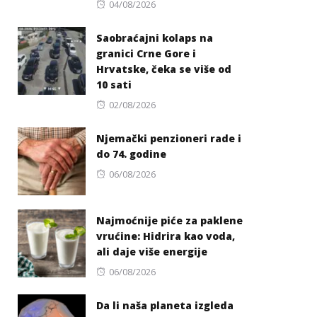
Posted
04/08/2026
on
Saobraćajni kolaps na
granici Crne Gore i
Hrvatske, čeka se više od
10 sati
Posted
02/08/2026
on
Njemački penzioneri rade i
do 74. godine
Posted
06/08/2026
on
Najmoćnije piće za paklene
vrućine: Hidrira kao voda,
ali daje više energije
Posted
06/08/2026
on
Da li naša planeta izgleda