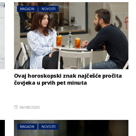
MAGAZIN
NOVOSTI
Ovaj horoskopski znak najčešće pročita
čovjeka u prvih pet minuta
Posted
06/08/2026
on
MAGAZIN
NOVOSTI