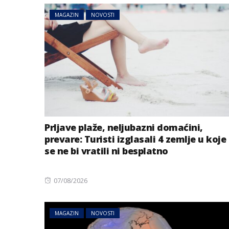
MAGAZIN
NOVOSTI
Prljave plaže, neljubazni domaćini,
prevare: Turisti izglasali 4 zemlje u koje
se ne bi vratili ni besplatno
Posted
07/08/2026
on
MAGAZIN
NOVOSTI