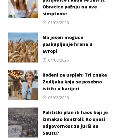
Obratite pažnju na ove
simptome
Posted
01/08/2026
on
Na jesen moguće
poskupljenje hrane u
Evropi
Posted
04/08/2026
on
Rođeni za uspjeh: Tri znaka
Zodijaka koja se posebno
ističu u karijeri
Posted
05/08/2026
on
Politički plan ili haos koji je
izmakao kontroli: Ko snosi
odgovornost za juriš na
Seutu?