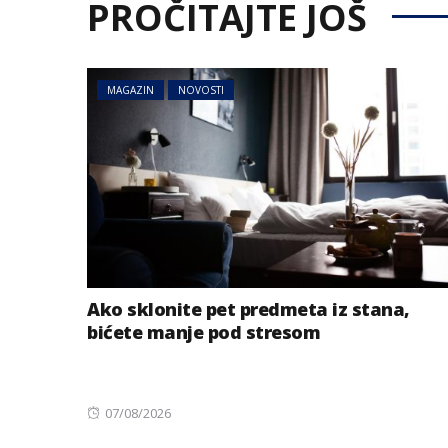
PROČITAJTE JOŠ
MAGAZIN
NOVOSTI
Ako sklonite pet predmeta iz stana,
bićete manje pod stresom
Posted
07/08/2026
on