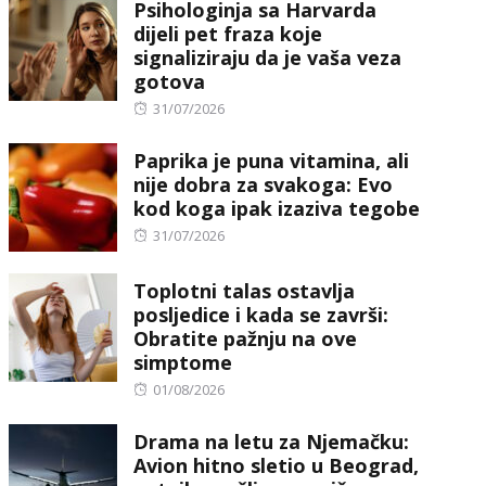
Psihologinja sa Harvarda
dijeli pet fraza koje
signaliziraju da je vaša veza
gotova
Posted
31/07/2026
on
Paprika je puna vitamina, ali
nije dobra za svakoga: Evo
kod koga ipak izaziva tegobe
Posted
31/07/2026
on
Toplotni talas ostavlja
posljedice i kada se završi:
Obratite pažnju na ove
simptome
Posted
01/08/2026
on
Drama na letu za Njemačku:
Avion hitno sletio u Beograd,