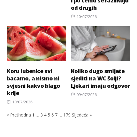
i po čemu se razlikuju
od drugih
Posted
10/07/2026
on
Koru lubenice svi
Koliko dugo smijete
bacamo, a nismo ni
sjediti na WC šolji?
svjesni kakvo blago
Ljekari imaju odgovor
krije
Posted
09/07/2026
Posted
on
10/07/2026
on
« Prethodna
1
…
3
4
5
6
7
…
179
Sljedeća »