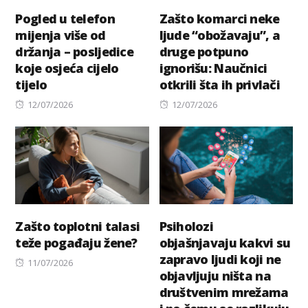
Pogled u telefon
Zašto komarci neke
mijenja više od
ljude “obožavaju”, a
držanja – posljedice
druge potpuno
koje osjeća cijelo
ignorišu: Naučnici
tijelo
otkrili šta ih privlači
Posted
Posted
12/07/2026
12/07/2026
on
on
Zašto toplotni talasi
Psiholozi
teže pogađaju žene?
objašnjavaju kakvi su
zapravo ljudi koji ne
Posted
11/07/2026
objavljuju ništa na
on
društvenim mrežama