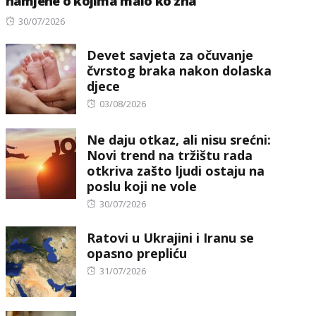
namjene o kojima malo ko zna
Posted
30/07/2026
on
Devet savjeta za očuvanje
čvrstog braka nakon dolaska
djece
Posted
03/08/2026
on
Ne daju otkaz, ali nisu srećni:
Novi trend na tržištu rada
otkriva zašto ljudi ostaju na
poslu koji ne vole
Posted
30/07/2026
on
Ratovi u Ukrajini i Iranu se
opasno prepliću
Posted
31/07/2026
on