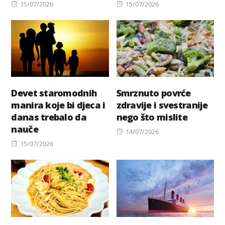
Posted
Posted
15/07/2026
15/07/2026
on
on
Devet staromodnih
Smrznuto povrće
manira koje bi djeca i
zdravije i svestranije
danas trebalo da
nego što mislite
nauče
Posted
14/07/2026
Posted
on
15/07/2026
on