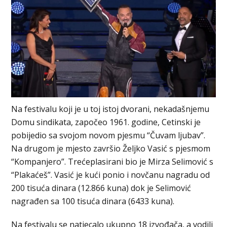
Na festivalu koji je u toj istoj dvorani, nekadašnjemu
Domu sindikata, započeo 1961. godine, Cetinski je
pobijedio sa svojom novom pjesmu “Čuvam ljubav”.
Na drugom je mjesto završio Željko Vasić s pjesmom
“Kompanjero”. Trećeplasirani bio je Mirza Selimović s
“Plakaćeš”. Vasić je kući ponio i novčanu nagradu od
200 tisuća dinara (12.866 kuna) dok je Selimović
nagrađen sa 100 tisuća dinara (6433 kuna).
Na festivalu se natjecalo ukupno 18 izvođača, a vodili