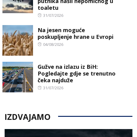
putnika našli nepomičnog u
toaletu
Posted
31/07/2026
on
Na jesen moguće
poskupljenje hrane u Evropi
Posted
04/08/2026
on
Gužve na izlazu iz BiH:
Pogledajte gdje se trenutno
čeka najduže
Posted
31/07/2026
on
IZDVAJAMO