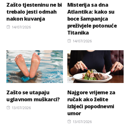
Zašto tjesteninu ne bi
Misterija sa dna
trebalo jesti odmah
Atlantika: kako su
nakon kuvanja
boce šampanjca
preživjele potonuće
Posted
14/07/2026
Titanika
on
Posted
14/07/2026
on
Zašto se utapaju
Najgore vrijeme za
uglavnom muškarci?
ručak ako želite
izbjeći popodnevni
Posted
13/07/2026
umor
on
Posted
13/07/2026
on