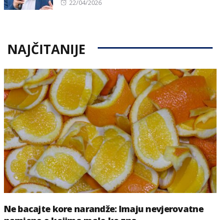
Posted
22/04/2026
on
NAJČITANIJE
Ne bacajte kore narandže: Imaju nevjerovatne