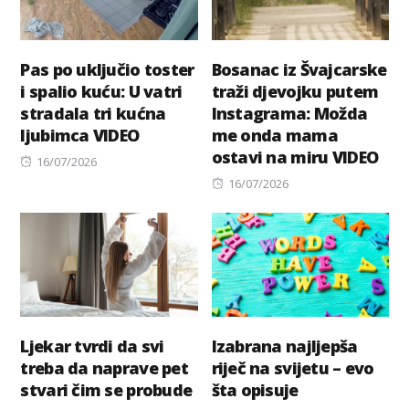
Pas po uključio toster
Bosanac iz Švajcarske
i spalio kuću: U vatri
traži djevojku putem
stradala tri kućna
Instagrama: Možda
ljubimca VIDEO
me onda mama
ostavi na miru VIDEO
Posted
16/07/2026
on
Posted
16/07/2026
on
Ljekar tvrdi da svi
Izabrana najljepša
treba da naprave pet
riječ na svijetu – evo
stvari čim se probude
šta opisuje