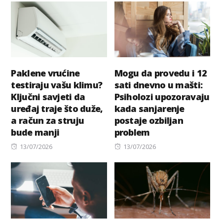
Paklene vrućine
Mogu da provedu i 12
testiraju vašu klimu?
sati dnevno u mašti:
Ključni savjeti da
Psiholozi upozoravaju
uređaj traje što duže,
kada sanjarenje
a račun za struju
postaje ozbiljan
bude manji
problem
Posted
Posted
13/07/2026
13/07/2026
on
on