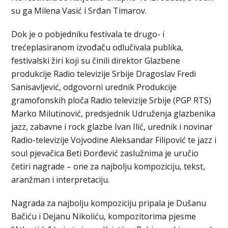
su ga Milena Vasić i Srđan Timarov.
Dok je o pobjedniku festivala te drugo- i
trećeplasiranom izvođaču odlučivala publika,
festivalski žiri koji su činili direktor Glazbene
produkcije Radio televizije Srbije Dragoslav Fredi
Sanisavljević, odgovorni urednik Produkcije
gramofonskih ploča Radio televizije Srbije (PGP RTS)
Marko Milutinović, predsjednik Udruženja glazbenika
jazz, zabavne i rock glazbe Ivan Ilić, urednik i novinar
Radio-televizije Vojvodine Aleksandar Filipović te jazz i
soul pjevačica Beti Đorđević zaslužnima je uručio
četiri nagrade – one za najbolju kompoziciju, tekst,
aranžman i interpretaciju.
Nagrada za najbolju kompoziciju pripala je Dušanu
Bačiću i Dejanu Nikoliću, kompozitorima pjesme