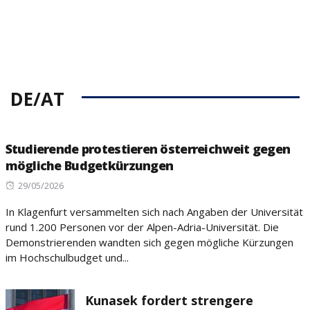
DE/AT
Studierende protestieren österreichweit gegen
mögliche Budgetkürzungen
Posted
29/05/2026
on
In Klagenfurt versammelten sich nach Angaben der Universität
rund 1.200 Personen vor der Alpen-Adria-Universität. Die
Demonstrierenden wandten sich gegen mögliche Kürzungen
im Hochschulbudget und...
Kunasek fordert strengere