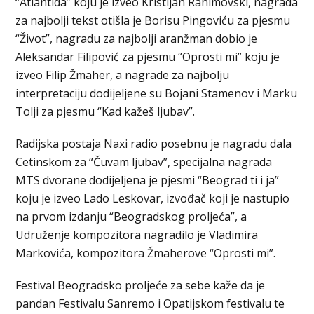
“Atlantida” koju je izveo Kristijan Rahimovski, nagrada
za najbolji tekst otišla je Borisu Pingoviću za pjesmu
“Život”, nagradu za najbolji aranžman dobio je
Aleksandar Filipović za pjesmu “Oprosti mi” koju je
izveo Filip Žmaher, a nagrade za najbolju
interpretaciju dodijeljene su Bojani Stamenov i Marku
Tolji za pjesmu “Kad kažeš ljubav”.
Radijska postaja Naxi radio posebnu je nagradu dala
Cetinskom za “Čuvam ljubav”, specijalna nagrada
MTS dvorane dodijeljena je pjesmi “Beograd ti i ja”
koju je izveo Lado Leskovar, izvođač koji je nastupio
na prvom izdanju “Beogradskog proljeća”, a
Udruženje kompozitora nagradilo je Vladimira
Markovića, kompozitora Žmaherove “Oprosti mi”.
Festival Beogradsko proljeće za sebe kaže da je
pandan Festivalu Sanremo i Opatijskom festivalu te