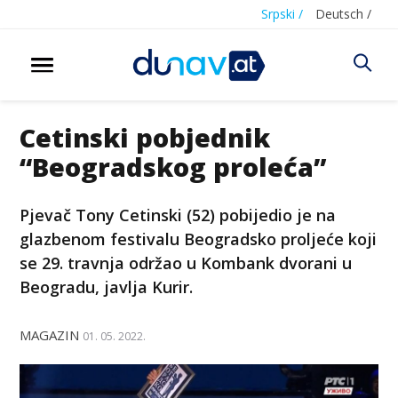
Srpski /
Deutsch /
Cetinski pobjednik
“Beogradskog proleća”
Pjevač Tony Cetinski (52) pobijedio je na
glazbenom festivalu Beogradsko proljeće koji
se 29. travnja održao u Kombank dvorani u
Beogradu, javlja Kurir.
MAGAZIN
01. 05. 2022.