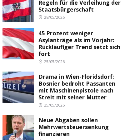
Regeln für die Verleihung der
Staatsbürgerschaft
Posted
29/05/2026
on
45 Prozent weniger
Asylanträge als im Vorjahr:
Rückläufiger Trend setzt sich
fort
Posted
25/05/2026
on
Drama in Wien-Floridsdorf:
Bosnier bedroht Passanten
mit Maschinenpistole nach
Streit mit seiner Mutter
Posted
25/05/2026
on
Neue Abgaben sollen
Mehrwertsteuersenkung
finanzieren