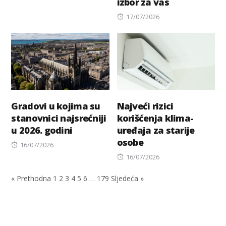
izbor za vas
on
Posted
17/07/2026
on
Gradovi u kojima su
Najveći rizici
stanovnici najsrećniji
korišćenja klima-
u 2026. godini
uređaja za starije
osobe
Posted
16/07/2026
on
Posted
16/07/2026
on
« Prethodna
1
2
3
4
5
6
…
179
Sljedeća »