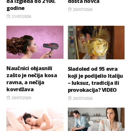
da izgleda do 2100.
dosta novca
godine
Posted
20/07/2026
Posted
on
21/07/2026
on
Naučnici objasnili
Sladoled od 95 evra
zašto je nečija kosa
koji je podijelio Italiju
ravna, a nečija
– luksuz, tradicija ili
kovrdžava
provokacija? VIDEO
Posted
20/07/2026
Posted
20/07/2026
on
on