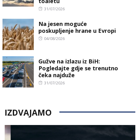
toaletu
Posted
31/07/2026
on
Na jesen moguće
poskupljenje hrane u Evropi
Posted
04/08/2026
on
Gužve na izlazu iz BiH:
Pogledajte gdje se trenutno
čeka najduže
Posted
31/07/2026
on
IZDVAJAMO