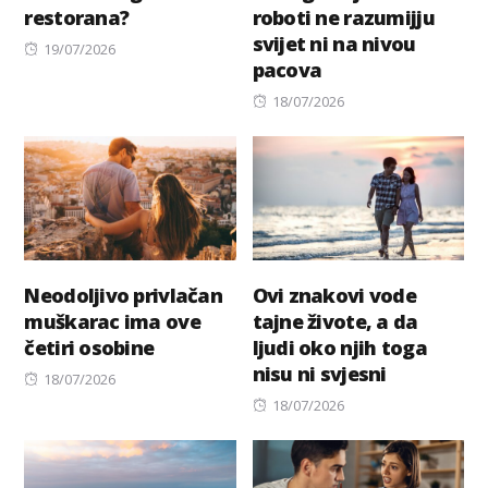
restorana?
roboti ne razumijju
svijet ni na nivou
Posted
19/07/2026
pacova
on
Posted
18/07/2026
on
Neodoljivo privlačan
Ovi znakovi vode
muškarac ima ove
tajne živote, a da
četiri osobine
ljudi oko njih toga
nisu ni svjesni
Posted
18/07/2026
on
Posted
18/07/2026
on