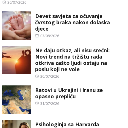
Posted
30/07/2026
on
Devet savjeta za očuvanje
čvrstog braka nakon dolaska
djece
Posted
03/08/2026
on
Ne daju otkaz, ali nisu srećni:
Novi trend na tržištu rada
otkriva zašto ljudi ostaju na
poslu koji ne vole
Posted
30/07/2026
on
Ratovi u Ukrajini i Iranu se
opasno prepliću
Posted
31/07/2026
on
Psihologinja sa Harvarda