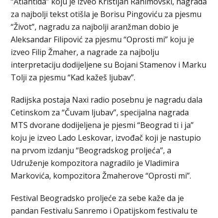
“Atlantida” koju je izveo Kristijan Rahimovski, nagrada
za najbolji tekst otišla je Borisu Pingoviću za pjesmu
“Život”, nagradu za najbolji aranžman dobio je
Aleksandar Filipović za pjesmu “Oprosti mi” koju je
izveo Filip Žmaher, a nagrade za najbolju
interpretaciju dodijeljene su Bojani Stamenov i Marku
Tolji za pjesmu “Kad kažeš ljubav”.
Radijska postaja Naxi radio posebnu je nagradu dala
Cetinskom za “Čuvam ljubav”, specijalna nagrada
MTS dvorane dodijeljena je pjesmi “Beograd ti i ja”
koju je izveo Lado Leskovar, izvođač koji je nastupio
na prvom izdanju “Beogradskog proljeća”, a
Udruženje kompozitora nagradilo je Vladimira
Markovića, kompozitora Žmaherove “Oprosti mi”.
Festival Beogradsko proljeće za sebe kaže da je
pandan Festivalu Sanremo i Opatijskom festivalu te