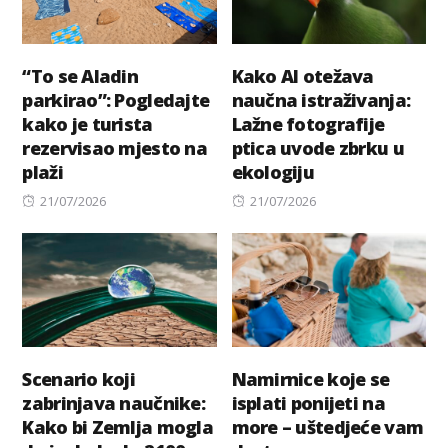
“To se Aladin
Kako AI otežava
parkirao”: Pogledajte
naučna istraživanja:
kako je turista
Lažne fotografije
rezervisao mjesto na
ptica uvode zbrku u
plaži
ekologiju
Posted
Posted
21/07/2026
21/07/2026
on
on
Scenario koji
Namirnice koje se
zabrinjava naučnike:
isplati ponijeti na
Kako bi Zemlja mogla
more – uštedjeće vam