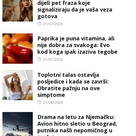
dijeli pet fraza koje
signaliziraju da je vaša veza
gotova
Posted
31/07/2026
on
Paprika je puna vitamina, ali
nije dobra za svakoga: Evo
kod koga ipak izaziva tegobe
Posted
31/07/2026
on
Toplotni talas ostavlja
posljedice i kada se završi:
Obratite pažnju na ove
simptome
Posted
01/08/2026
on
Drama na letu za Njemačku:
Avion hitno sletio u Beograd,
putnika našli nepomičnog u