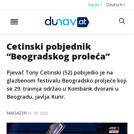
Srpski /
Deutsch /
Cetinski pobjednik
“Beogradskog proleća”
Pjevač Tony Cetinski (52) pobijedio je na
glazbenom festivalu Beogradsko proljeće koji
se 29. travnja održao u Kombank dvorani u
Beogradu, javlja Kurir.
MAGAZIN
01. 05. 2022.