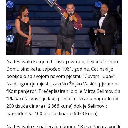
Na festivalu koji je u toj istoj dvorani, nekadašnjemu
Domu sindikata, započeo 1961. godine, Cetinski je
pobijedio sa svojom novom pjesmu “Čuvam ljubav”.
Na drugom je mjesto završio Željko Vasić s pjesmom
“Kompanjero”. Trećeplasirani bio je Mirza Selimović s
“Plakaćeš”. Vasić je kući ponio i novčanu nagradu od
200 tisuća dinara (12.866 kuna) dok je Selimović
nagrađen sa 100 tisuća dinara (6433 kuna).
Na festivalu se natjecalo ukupno 18 izvođača, a vodili