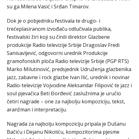
su ga Milena Vasić i Srđan Timarov.
Dok je o pobjedniku festivala te drugo- i
trećeplasiranom izvođaču odlučivala publika,
festivalski žiri koji su činili direktor Glazbene
produkcije Radio televizije Srbije Dragoslav Fredi
Sanisavljević, odgovorni urednik Produkcije
gramofonskih ploča Radio televizije Srbije (PGP RTS)
Marko Milutinović, predsjednik Udruženja glazbenika
jazz, zabavne i rock glazbe Ivan Ilić, urednik i novinar
Radio-televizije Vojvodine Aleksandar Filipović te jazz i
soul pjevačica Beti Đorđević zaslužnima je uručio
četiri nagrade – one za najbolju kompoziciju, tekst,
aranžman i interpretaciju.
Nagrada za najbolju kompoziciju pripala je Dušanu
Bačiću i Dejanu Nikoliću, kompozitorima pjesme