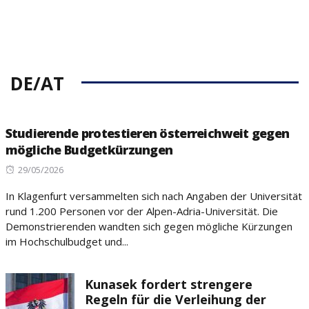
DE/AT
Studierende protestieren österreichweit gegen
mögliche Budgetkürzungen
Posted
29/05/2026
on
In Klagenfurt versammelten sich nach Angaben der Universität
rund 1.200 Personen vor der Alpen-Adria-Universität. Die
Demonstrierenden wandten sich gegen mögliche Kürzungen
im Hochschulbudget und...
Kunasek fordert strengere
Regeln für die Verleihung der