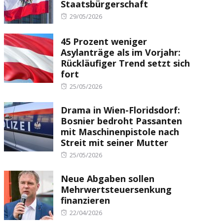
Staatsbürgerschaft
Posted
29/05/2026
on
45 Prozent weniger
Asylanträge als im Vorjahr:
Rückläufiger Trend setzt sich
fort
Posted
25/05/2026
on
Drama in Wien-Floridsdorf:
Bosnier bedroht Passanten
mit Maschinenpistole nach
Streit mit seiner Mutter
Posted
25/05/2026
on
Neue Abgaben sollen
Mehrwertsteuersenkung
finanzieren
Posted
22/04/2026