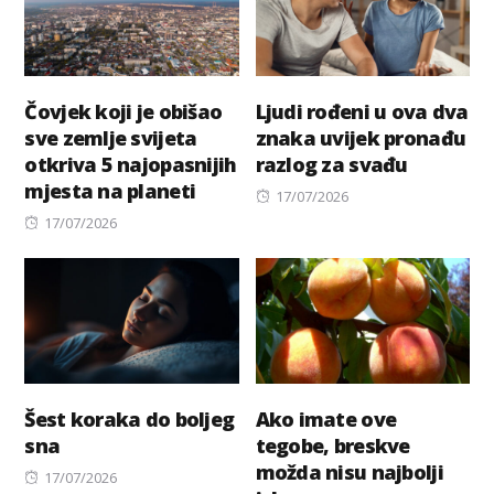
Čovjek koji je obišao
Ljudi rođeni u ova dva
sve zemlje svijeta
znaka uvijek pronađu
otkriva 5 najopasnijih
razlog za svađu
mjesta na planeti
Posted
17/07/2026
Posted
on
17/07/2026
on
Šest koraka do boljeg
Ako imate ove
sna
tegobe, breskve
možda nisu najbolji
Posted
17/07/2026