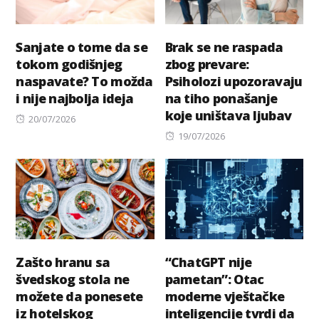
Sanjate o tome da se
Brak se ne raspada
tokom godišnjeg
zbog prevare:
naspavate? To možda
Psiholozi upozoravaju
i nije najbolja ideja
na tiho ponašanje
koje uništava ljubav
Posted
20/07/2026
on
Posted
19/07/2026
on
Zašto hranu sa
“ChatGPT nije
švedskog stola ne
pametan”: Otac
možete da ponesete
moderne vještačke
iz hotelskog
inteligencije tvrdi da