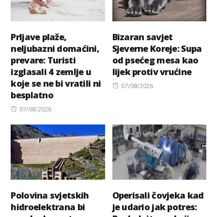
Prljave plaže,
Bizaran savjet
neljubazni domaćini,
Sjeverne Koreje: Supa
prevare: Turisti
od psećeg mesa kao
izglasali 4 zemlje u
lijek protiv vrućine
koje se ne bi vratili ni
Posted
07/08/2026
besplatno
on
Posted
07/08/2026
on
Polovina svjetskih
Operisali čovjeka kad
hidroelektrana bi
je udario jak potres: