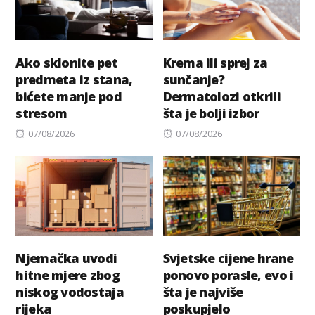
Ako sklonite pet
Krema ili sprej za
predmeta iz stana,
sunčanje?
bićete manje pod
Dermatolozi otkrili
stresom
šta je bolji izbor
Posted
Posted
07/08/2026
07/08/2026
on
on
Njemačka uvodi
Svjetske cijene hrane
hitne mjere zbog
ponovo porasle, evo i
niskog vodostaja
šta je najviše
rijeka
poskupjelo