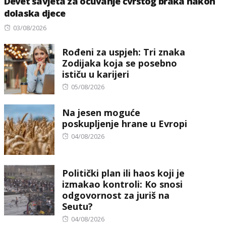
Devet savjeta za očuvanje čvrstog braka nakon
dolaska djece
Posted
03/08/2026
on
Rođeni za uspjeh: Tri znaka
Zodijaka koja se posebno
ističu u karijeri
Posted
05/08/2026
on
Na jesen moguće
poskupljenje hrane u Evropi
Posted
04/08/2026
on
Politički plan ili haos koji je
izmakao kontroli: Ko snosi
odgovornost za juriš na
Seutu?
Posted
04/08/2026