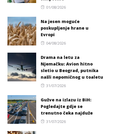
Posted
01/08/2026
on
Na jesen moguće
poskupljenje hrane u
Evropi
Posted
04/08/2026
on
Drama na letu za
Njemačku: Avion hitno
sletio u Beograd, putnika
našli nepomičnog u toaletu
Posted
31/07/2026
on
Gužve na izlazu iz BiH:
Pogledajte gdje se
trenutno čeka najduže
Posted
31/07/2026
on