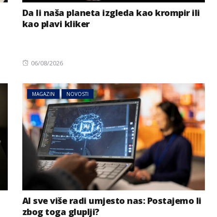
Da li naša planeta izgleda kao krompir ili
kao plavi kliker
Posted
06/08/2026
on
MAGAZIN
NOVOSTI
AI sve više radi umjesto nas: Postajemo li
zbog toga gluplji?