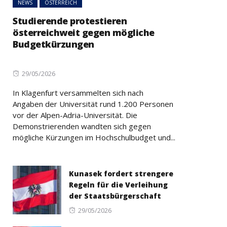
NEWS
ÖSTERREICH
Studierende protestieren
österreichweit gegen mögliche
Budgetkürzungen
Posted
29/05/2026
on
In Klagenfurt versammelten sich nach
Angaben der Universität rund 1.200 Personen
vor der Alpen-Adria-Universität. Die
Demonstrierenden wandten sich gegen
mögliche Kürzungen im Hochschulbudget und...
Kunasek fordert strengere
Regeln für die Verleihung
der Staatsbürgerschaft
Posted
29/05/2026
on