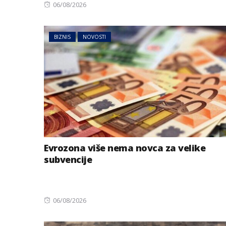
Posted
06/08/2026
on
BIZNIS
NOVOSTI
Evrozona više nema novca za velike
subvencije
Posted
06/08/2026
on