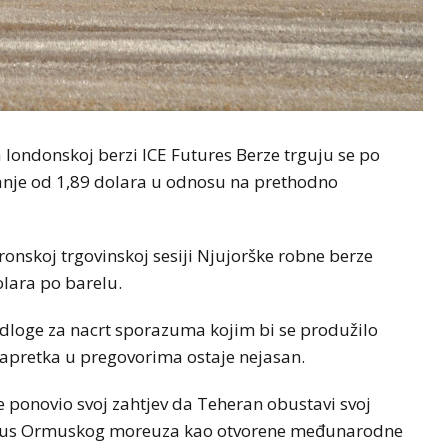
a londonskoj berzi ICE Futures Berze trguju se po
ećanje od 1,89 dolara u odnosu na prethodno
tronskoj trgovinskoj sesiji Njujorške robne berze
olara po barelu.
jedloge za nacrt sporazuma kojim bi se produžilo
napretka u pregovorima ostaje nejasan.
 ponovio svoj zahtjev da Teheran obustavi svoj
tatus Ormuskog moreuza kao otvorene međunarodne