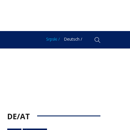
Srpski /
Deutsch /
DE/AT