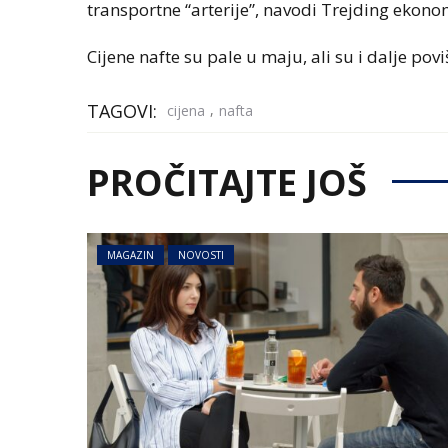
transportne “arterije”, navodi Trejding ekono
Cijene nafte su pale u maju, ali su i dalje pov
TAGOVI:
,
cijena
nafta
PROČITAJTE JOŠ
MAGAZIN
NOVOSTI