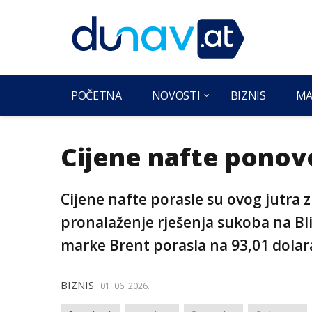
POČETNA
NOVOSTI
BIZNIS
MA
Cijene nafte ponov
Cijene nafte porasle su ovog jutra 
pronalaženje rješenja sukoba na Bli
marke Brent porasla na 93,01 dolar
BIZNIS
01. 06. 2026.