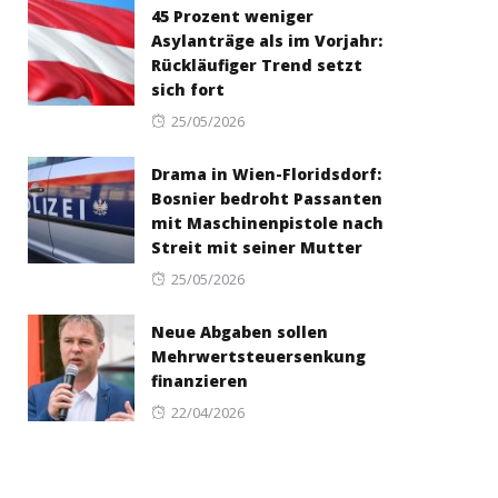
45 Prozent weniger
Asylanträge als im Vorjahr:
Rückläufiger Trend setzt
sich fort
Posted
25/05/2026
on
Drama in Wien-Floridsdorf:
Bosnier bedroht Passanten
mit Maschinenpistole nach
Streit mit seiner Mutter
Posted
25/05/2026
on
Neue Abgaben sollen
Mehrwertsteuersenkung
finanzieren
Posted
22/04/2026
on