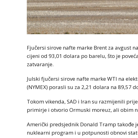
Fjučersi sirove nafte marke Brent za avgust n
cijeni od 93,01 dolara po barelu, što je pov
zatvaranje.
Julski fjučersi sirove nafte marke WTI na elek
(NYMEX) porasli su za 2,21 dolara na 89,57 d
Tokom vikenda, SAD i Iran su razmijenili pri
primirje i otvorio Ormuski moreuz, ali obim 
Američki predsjednik Donald Tramp takođe je
nuklearni program i u potpunosti obnovi s