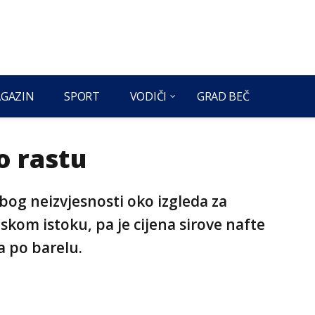
GAZIN
SPORT
VODIČI
GRAD BEČ
o rastu
zbog neizvjesnosti oko izgleda za
skom istoku, pa je cijena sirove nafte
a po barelu.