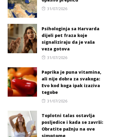
Posted
31/07/2026
on
Psihologinja sa Harvarda
dijeli pet fraza koje
signaliziraju da je vaša
veza gotova
Posted
31/07/2026
on
Paprika je puna vitamina,
ali nije dobra za svakoga:
Evo kod koga ipak izaziva
tegobe
Posted
31/07/2026
on
Toplotni talas ostavlja
posljedice i kada se završi:
Obratite pažnju na ove
simptome