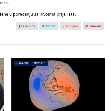
miks.
išene u poređenju sa nivoima prije rata.
Facebook
Twitter
Google+
Pinterest
MAGAZIN
NOVOSTI