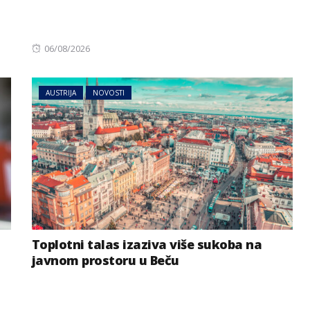
Posted
06/08/2026
on
AUSTRIJA
NOVOSTI
Toplotni talas izaziva više sukoba na
javnom prostoru u Beču