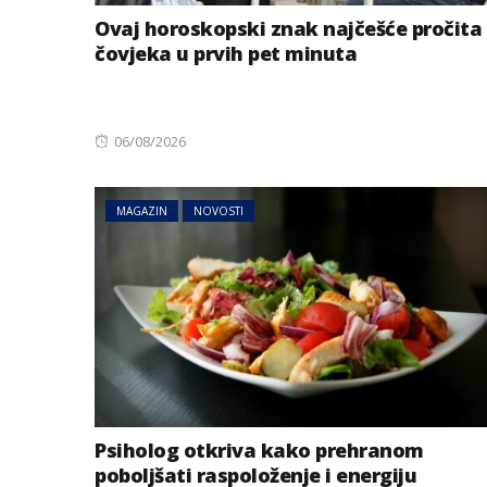
Ovaj horoskopski znak najčešće pročita
čovjeka u prvih pet minuta
Posted
06/08/2026
on
MAGAZIN
NOVOSTI
Psiholog otkriva kako prehranom
poboljšati raspoloženje i energiju