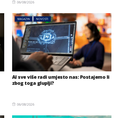
Posted
06/08/2026
on
MAGAZIN
NOVOSTI
AI sve više radi umjesto nas: Postajemo li
zbog toga gluplji?
Posted
06/08/2026
on