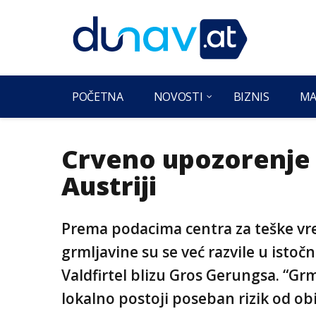
POČETNA
NOVOSTI
BIZNIS
MA
Crveno upozorenje 
Austriji
Prema podacima centra za teške vr
grmljavine su se već razvile u istoč
Valdfirtel blizu Gros Gerungsa. “Gr
lokalno postoji poseban rizik od 