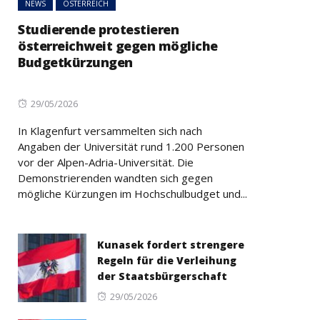
NEWS
ÖSTERREICH
Studierende protestieren
österreichweit gegen mögliche
Budgetkürzungen
Posted
29/05/2026
on
In Klagenfurt versammelten sich nach
Angaben der Universität rund 1.200 Personen
vor der Alpen-Adria-Universität. Die
Demonstrierenden wandten sich gegen
mögliche Kürzungen im Hochschulbudget und...
Kunasek fordert strengere
Regeln für die Verleihung
der Staatsbürgerschaft
Posted
29/05/2026
on