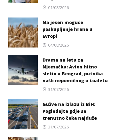
Posted
01/08/2026
on
Na jesen moguće
poskupljenje hrane u
Evropi
Posted
04/08/2026
on
Drama na letu za
Njemačku: Avion hitno
sletio u Beograd, putnika
našli nepomičnog u toaletu
Posted
31/07/2026
on
Gužve na izlazu iz BiH:
Pogledajte gdje se
trenutno čeka najduže
Posted
31/07/2026
on