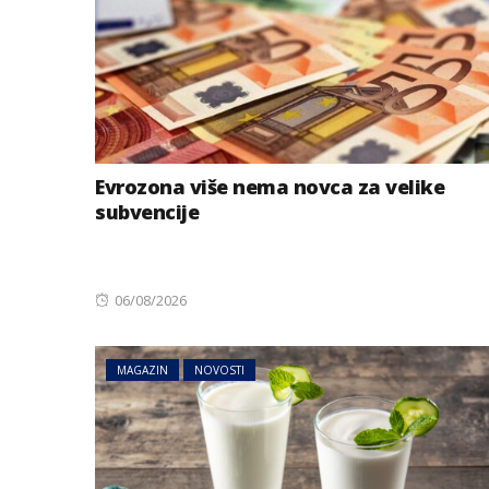
Evrozona više nema novca za velike
subvencije
Posted
06/08/2026
on
MAGAZIN
NOVOSTI