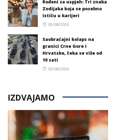
Rođeni za uspjeh: Tri znaka
Zodijaka koja se posebno
ističu u karijeri
Posted
05/08/2026
on
Saobraćajni kolaps na
granici Crne Gore i
Hrvatske, čeka se više od
10 sati
Posted
02/08/2026
on
IZDVAJAMO