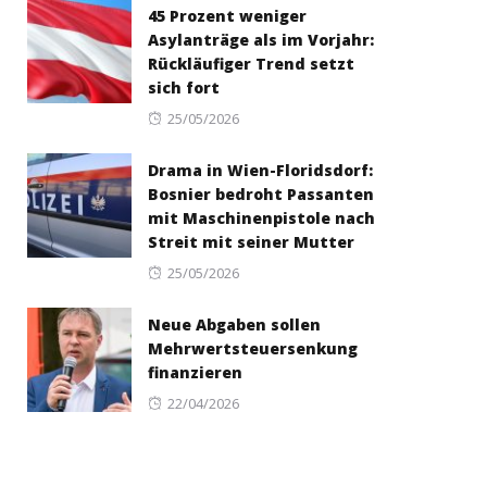
45 Prozent weniger
Asylanträge als im Vorjahr:
Rückläufiger Trend setzt
sich fort
Posted
25/05/2026
on
Drama in Wien-Floridsdorf:
Bosnier bedroht Passanten
mit Maschinenpistole nach
Streit mit seiner Mutter
Posted
25/05/2026
on
Neue Abgaben sollen
Mehrwertsteuersenkung
finanzieren
Posted
22/04/2026
on