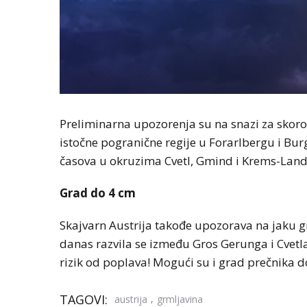
Preliminarna upozorenja su na snazi za skoro 
istočne pogranične regije u Forarlbergu i Bur
časova u okruzima Cvetl, Gmind i Krems-Land,
Grad do 4 cm
Skajvarn Austrija takođe upozorava na jaku gr
danas razvila se između Gros Gerunga i Cvetla.
rizik od poplava! Mogući su i grad prečnika do 
TAGOVI:
,
austrija
grmljavina