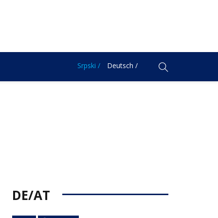
Srpski /
Deutsch /
DE/AT