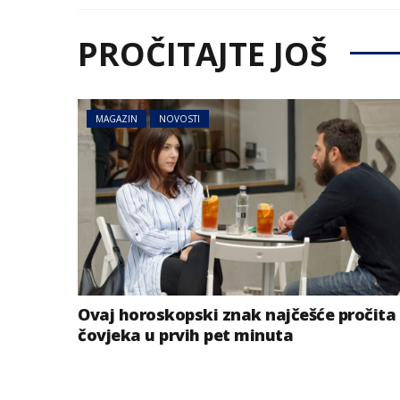
PROČITAJTE JOŠ
MAGAZIN
NOVOSTI
Ovaj horoskopski znak najčešće pročita
čovjeka u prvih pet minuta