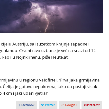
cijelu Austriju, sa izuzetkom krajnje zapadne i
genlandu. Crveni nivo uzbune je već na snazi od 12
 kao i u Nojnkirhenu, piše Heute.at.
mljavinu u regionu Valdfirtel. “Prva jaka grmljavina
 Ćelija je gotovo nepokretna, tako da postoji visok
4 cm i jaki udari vjetra!”
Facebook
Twitter
Google+
Pinterest