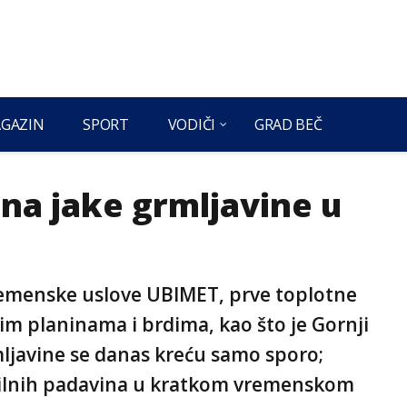
GAZIN
SPORT
VODIČI
GRAD BEČ
na jake grmljavine u
emenske uslove UBIMET, prve toplotne
nim planinama i brdima, kao što je Gornji
mljavine se danas kreću samo sporo;
obilnih padavina u kratkom vremenskom