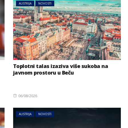
AUSTRIJA
NOVOSTI
Toplotni talas izaziva više sukoba na
javnom prostoru u Beču
Posted
06/08/2026
on
AUSTRIJA
NOVOSTI