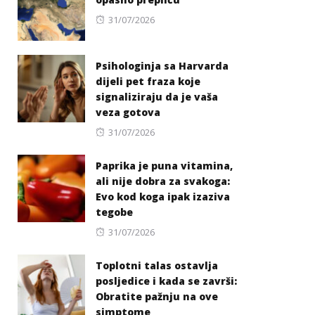
Posted
31/07/2026
on
Psihologinja sa Harvarda
dijeli pet fraza koje
signaliziraju da je vaša
veza gotova
Posted
31/07/2026
on
Paprika je puna vitamina,
ali nije dobra za svakoga:
Evo kod koga ipak izaziva
tegobe
Posted
31/07/2026
on
Toplotni talas ostavlja
posljedice i kada se završi:
Obratite pažnju na ove
simptome