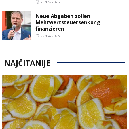
Posted
25/05/2026
on
Neue Abgaben sollen
Mehrwertsteuersenkung
finanzieren
Posted
22/04/2026
on
NAJČITANIJE