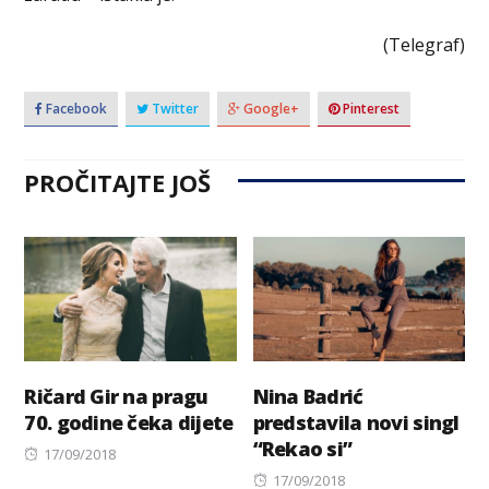
(Telegraf)
Facebook
Twitter
Google+
Pinterest
PROČITAJTE JOŠ
Ričard Gir na pragu
Nina Badrić
70. godine čeka dijete
predstavila novi singl
“Rekao si”
Posted
17/09/2018
on
Posted
17/09/2018