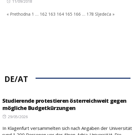
Posted
11/09/2018
on
« Prethodna
1
…
162
163
164
165
166
…
178
Sljedeća »
DE/AT
Studierende protestieren österreichweit gegen
mögliche Budgetkürzungen
Posted
29/05/2026
on
In Klagenfurt versammelten sich nach Angaben der Universität
rund 1.200 Personen vor der Alpen-Adria-Universität. Die