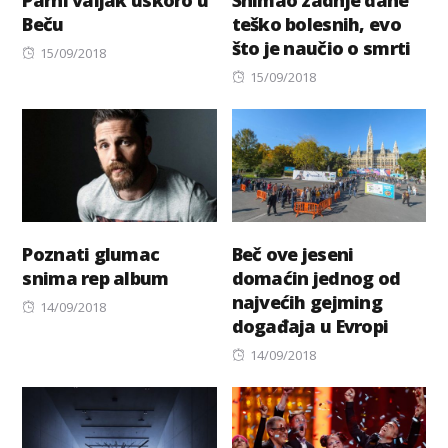
Beču
teško bolesnih, evo
što je naučio o smrti
Posted
15/09/2018
on
Posted
15/09/2018
on
Poznati glumac
Beč ove jeseni
snima rep album
domaćin jednog od
najvećih gejming
Posted
14/09/2018
događaja u Evropi
on
Posted
14/09/2018
on