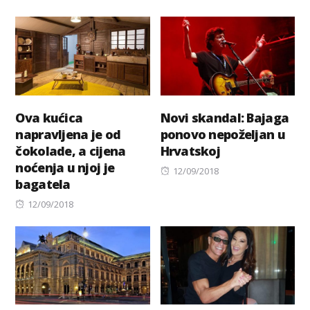
on
on
Ova kućica
Novi skandal: Bajaga
napravljena je od
ponovo nepoželjan u
čokolade, a cijena
Hrvatskoj
noćenja u njoj je
Posted
12/09/2018
bagatela
on
Posted
12/09/2018
on