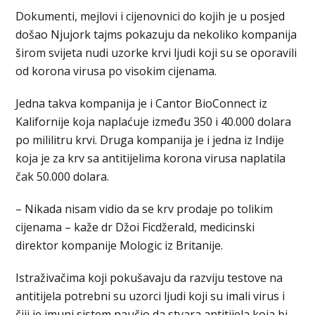
Dokumenti, mejlovi i cijenovnici do kojih je u posjed
došao Njujork tajms pokazuju da nekoliko kompanija
širom svijeta nudi uzorke krvi ljudi koji su se oporavili
od korona virusa po visokim cijenama.
Jedna takva kompanija je i Cantor BioConnect iz
Kalifornije koja naplaćuje između 350 i 40.000 dolara
po mililitru krvi. Druga kompanija je i jedna iz Indije
koja je za krv sa antitijelima korona virusa naplatila
čak 50.000 dolara.
– Nikada nisam vidio da se krv prodaje po tolikim
cijenama – kaže dr Džoi Ficdžerald, medicinski
direktor kompanije Mologic iz Britanije.
Istraživačima koji pokušavaju da razviju testove na
antitijela potrebni su uzorci ljudi koji su imali virus i
čiji je imuni sistem naučio da stvara antitijela koja bi