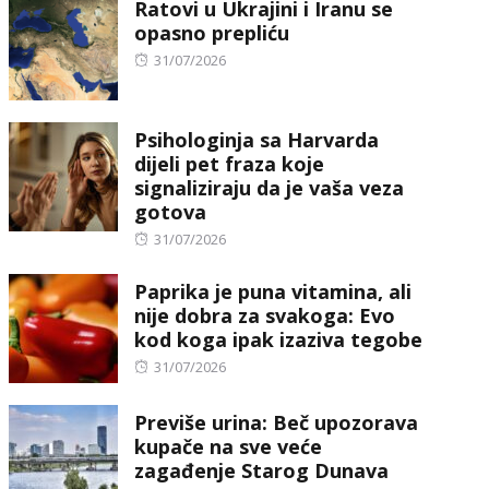
Ratovi u Ukrajini i Iranu se
opasno prepliću
Posted
31/07/2026
on
Psihologinja sa Harvarda
dijeli pet fraza koje
signaliziraju da je vaša veza
gotova
Posted
31/07/2026
on
Paprika je puna vitamina, ali
nije dobra za svakoga: Evo
kod koga ipak izaziva tegobe
Posted
31/07/2026
on
Previše urina: Beč upozorava
kupače na sve veće
zagađenje Starog Dunava