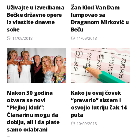
Uživajte u izvedbama
Žan Klod Van Dam
Bečke državne opere
lumpovao sa
iz vlastite dnevne
Draganom Mirković u
sobe
Beču
Posted
Posted
11/09/2018
11/09/2018
on
on
Nakon 30 godina
Kako je ovaj čovek
otvara se novi
“prevario” sistem i
“Plejboj klub”:
osvojio lutriju čak 14
Članarinu mogu da
puta
dobiju, ali i da plate
Posted
10/09/2018
samo odabrani
on