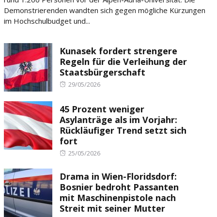
Demonstrierenden wandten sich gegen mögliche Kürzungen
im Hochschulbudget und...
Kunasek fordert strengere
Regeln für die Verleihung der
Staatsbürgerschaft
Posted
29/05/2026
on
45 Prozent weniger
Asylanträge als im Vorjahr:
Rückläufiger Trend setzt sich
fort
Posted
25/05/2026
on
Drama in Wien-Floridsdorf:
Bosnier bedroht Passanten
mit Maschinenpistole nach
Streit mit seiner Mutter