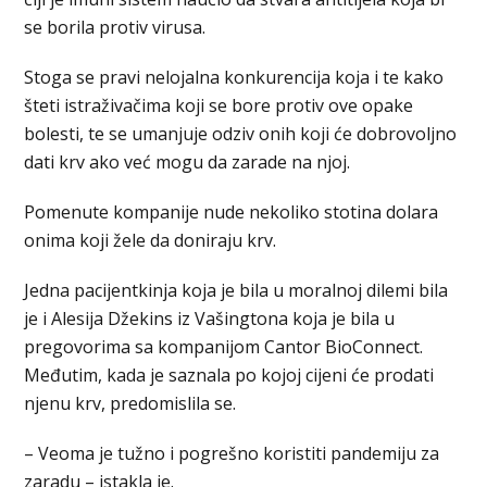
se borila protiv virusa.
Stoga se pravi nelojalna konkurencija koja i te kako
šteti istraživačima koji se bore protiv ove opake
bolesti, te se umanjuje odziv onih koji će dobrovoljno
dati krv ako već mogu da zarade na njoj.
Pomenute kompanije nude nekoliko stotina dolara
onima koji žele da doniraju krv.
Jedna pacijentkinja koja je bila u moralnoj dilemi bila
je i Alesija Džekins iz Vašingtona koja je bila u
pregovorima sa kompanijom Cantor BioConnect.
Međutim, kada je saznala po kojoj cijeni će prodati
njenu krv, predomislila se.
– Veoma je tužno i pogrešno koristiti pandemiju za
zaradu – istakla je.