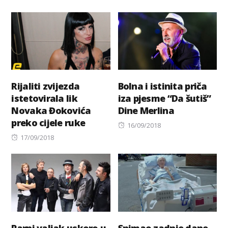
on
Rijaliti zvijezda
Bolna i istinita priča
istetovirala lik
iza pjesme “Da šutiš”
Novaka Đokovića
Dine Merlina
preko cijele ruke
Posted
16/09/2018
Posted
on
17/09/2018
on
Parni valjak uskoro u
Snimao zadnje dane