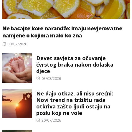
Ne bacajte kore narandže: Imaju nevjerovatne
namjene o kojima malo ko zna
Posted
30/07/2026
on
Devet savjeta za očuvanje
čvrstog braka nakon dolaska
djece
Posted
03/08/2026
on
Ne daju otkaz, ali nisu srećni:
Novi trend na tržištu rada
otkriva zašto ljudi ostaju na
poslu koji ne vole
Posted
30/07/2026
on