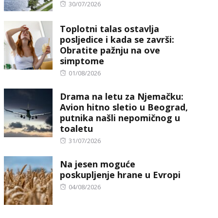
Posted
30/07/2026
on
Toplotni talas ostavlja
posljedice i kada se završi:
Obratite pažnju na ove
simptome
Posted
01/08/2026
on
Drama na letu za Njemačku:
Avion hitno sletio u Beograd,
putnika našli nepomičnog u
toaletu
Posted
31/07/2026
on
Na jesen moguće
poskupljenje hrane u Evropi
Posted
04/08/2026
on