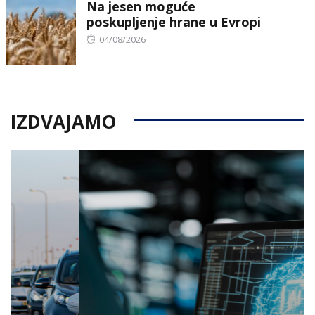
Na jesen moguće
poskupljenje hrane u Evropi
Posted
04/08/2026
on
IZDVAJAMO