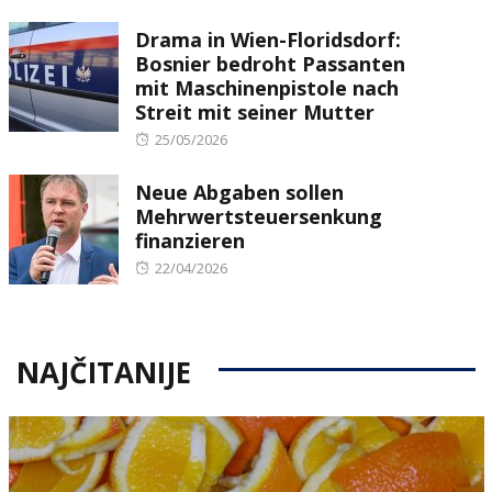
on
Drama in Wien-Floridsdorf:
Bosnier bedroht Passanten
mit Maschinenpistole nach
Streit mit seiner Mutter
Posted
25/05/2026
on
Neue Abgaben sollen
Mehrwertsteuersenkung
finanzieren
Posted
22/04/2026
on
NAJČITANIJE