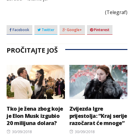
(Telegraf)
Facebook
Twitter
Google+
Pinterest
PROČITAJTE JOŠ
Tko je žena zbog koje
Zvijezda Igre
je Elon Musk izgubio
prijestolja: “Kraj serije
20 milijuna dolara?
razočarat će mnoge”
Posted
Posted
30/09/2018
30/09/2018