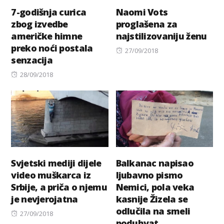
7-godišnja curica
Naomi Vots
zbog izvedbe
proglašena za
američke himne
najstilizovaniju ženu
preko noći postala
Posted
27/09/2018
senzacija
on
Posted
28/09/2018
on
Svjetski mediji dijele
Balkanac napisao
video muškarca iz
ljubavno pismo
Srbije, a priča o njemu
Nemici, pola veka
je nevjerojatna
kasnije Žizela se
odlučila na smeli
Posted
27/09/2018
poduhvat