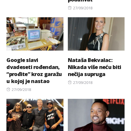
on
Posted
27/09/2018
on
Google slavi
Nataša Bekvalac:
dvadeseti rođendan,
Nikada više neću biti
“prođite” kroz garažu
nečija supruga
u kojoj je nastao
Posted
27/09/2018
Posted
on
27/09/2018
on