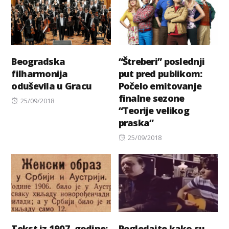
Beogradska
“Štreberi” poslednji
filharmonija
put pred publikom:
oduševila u Gracu
Počelo emitovanje
finalne sezone
Posted
25/09/2018
“Teorije velikog
on
praska”
Posted
25/09/2018
on
Tekst iz 1907. godine:
Pogledajte kako su