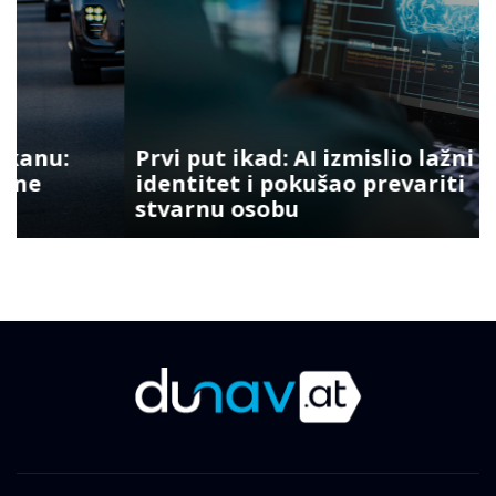
Prvi put ikad: AI izmislio lažni
identitet i pokušao prevariti
stvarnu osobu