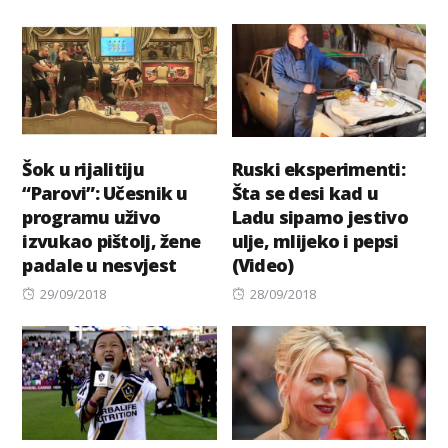
on
on
Šok u rijalitiju
Ruski eksperimenti:
“Parovi”: Učesnik u
Šta se desi kad u
programu uživo
Ladu sipamo jestivo
izvukao pištolj, žene
ulje, mlijeko i pepsi
padale u nesvjest
(Video)
Posted
Posted
29/09/2018
28/09/2018
on
on