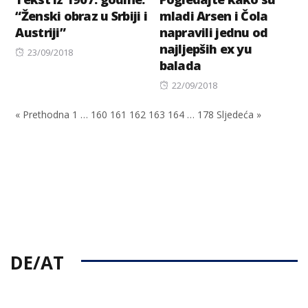
“Ženski obraz u Srbiji i
mladi Arsen i Čola
Austriji”
napravili jednu od
najljepših ex yu
Posted
23/09/2018
balada
on
Posted
22/09/2018
on
« Prethodna
1
…
160
161
162
163
164
…
178
Sljedeća »
DE/AT