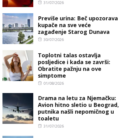
Posted
31/07/2026
on
Previše urina: Beč upozorava
kupače na sve veće
zagađenje Starog Dunava
Posted
30/07/2026
on
Toplotni talas ostavlja
posljedice i kada se završi:
Obratite pažnju na ove
simptome
Posted
01/08/2026
on
Drama na letu za Njemačku:
Avion hitno sletio u Beograd,
putnika našli nepomičnog u
toaletu
Posted
31/07/2026
on