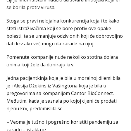
se borila protiv virusa.
Stoga se pravi nelojalna konkurencija koja i te kako
šteti istraživačima koji se bore protiv ove opake
bolesti, te se umanjuje odziv onih koji će dobrovoljno
dati krv ako već mogu da zarade na njoj.
Pomenute kompanije nude nekoliko stotina dolara
onima koji žele da doniraju krv.
Jedna pacijentkinja koja je bila u moralnoj dilemi bila
je i Alesija Džekins iz Vašingtona koja je bila u
pregovorima sa kompanijom Cantor BioConnect.
Međutim, kada je saznala po kojoj cijeni će prodati
njenu krv, predomislila se.
– Veoma je tužno i pogrešno koristiti pandemiju za
zaradu – istakla je.