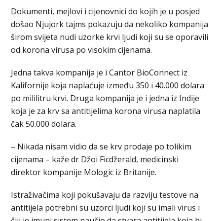
Dokumenti, mejlovi i cijenovnici do kojih je u posjed
došao Njujork tajms pokazuju da nekoliko kompanija
širom svijeta nudi uzorke krvi ljudi koji su se oporavili
od korona virusa po visokim cijenama.
Jedna takva kompanija je i Cantor BioConnect iz
Kalifornije koja naplaćuje između 350 i 40.000 dolara
po mililitru krvi. Druga kompanija je i jedna iz Indije
koja je za krv sa antitijelima korona virusa naplatila
čak 50.000 dolara.
– Nikada nisam vidio da se krv prodaje po tolikim
cijenama – kaže dr Džoi Ficdžerald, medicinski
direktor kompanije Mologic iz Britanije.
Istraživačima koji pokušavaju da razviju testove na
antitijela potrebni su uzorci ljudi koji su imali virus i
čiji je imuni sistem naučio da stvara antitijela koja bi