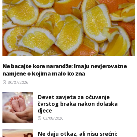
Ne bacajte kore narandže: Imaju nevjerovatne
namjene o kojima malo ko zna
Posted
30/07/2026
on
Devet savjeta za očuvanje
čvrstog braka nakon dolaska
djece
Posted
03/08/2026
on
Ne daju otkaz, ali nisu srećni: