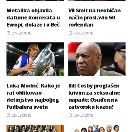
Metalika objavila
Vil Smit na neobičan
datume koncerata u
način proslavio 50.
Evropi, dolaze i u Beč
rođendan
Posted
Posted
27/09/2018
26/09/2018
on
on
Luka Modrić: Kako je
Bill Cosby proglašen
rat oblikovao
krivim za seksualne
detinjstvo najboljeg
napade: Osuđen na
fudbalera sveta
zatvorsku kaznu!
Posted
Posted
26/09/2018
26/09/2018
on
on