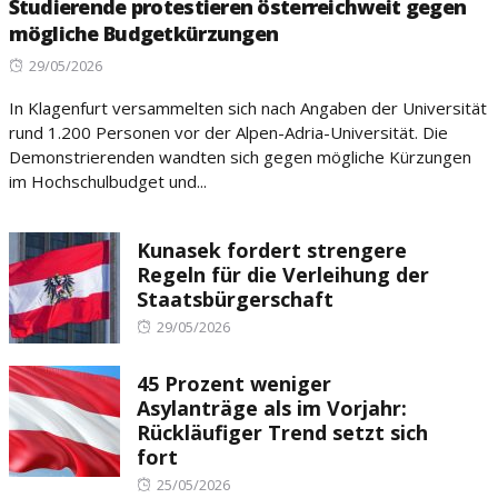
Studierende protestieren österreichweit gegen
mögliche Budgetkürzungen
Posted
29/05/2026
on
In Klagenfurt versammelten sich nach Angaben der Universität
rund 1.200 Personen vor der Alpen-Adria-Universität. Die
Demonstrierenden wandten sich gegen mögliche Kürzungen
im Hochschulbudget und...
Kunasek fordert strengere
Regeln für die Verleihung der
Staatsbürgerschaft
Posted
29/05/2026
on
45 Prozent weniger
Asylanträge als im Vorjahr:
Rückläufiger Trend setzt sich
fort
Posted
25/05/2026