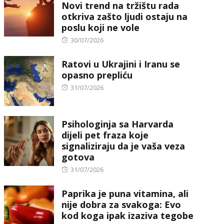
Novi trend na tržištu rada
otkriva zašto ljudi ostaju na
poslu koji ne vole
Posted
30/07/2026
on
Ratovi u Ukrajini i Iranu se
opasno prepliću
Posted
31/07/2026
on
Psihologinja sa Harvarda
dijeli pet fraza koje
signaliziraju da je vaša veza
gotova
Posted
31/07/2026
on
Paprika je puna vitamina, ali
nije dobra za svakoga: Evo
kod koga ipak izaziva tegobe